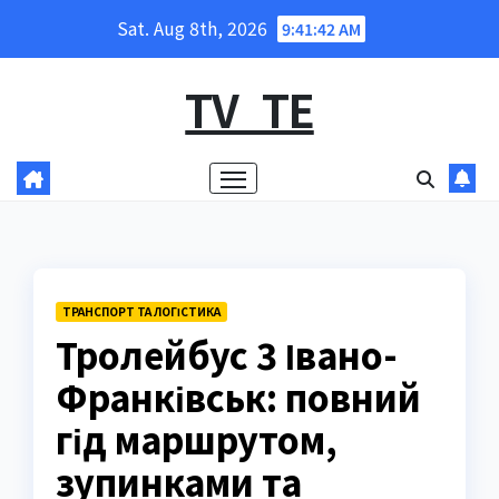
Skip
Sat. Aug 8th, 2026
9:41:43 AM
to
content
TV_TE
ТРАНСПОРТ ТА ЛОГІСТИКА
Тролейбус 3 Івано-
Франківськ: повний
гід маршрутом,
зупинками та