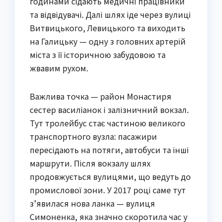
годинами сідають медичні працівники
та відвідувачі. Далі шлях іде через вулиці
Витвицького, Левицького та виходить
на Галицьку — одну з головних артерій
міста з її історичною забудовою та
жвавим рухом.
Важлива точка — район Монастиря
сестер василіанок і залізничний вокзал.
Тут тролейбус стає частиною великого
транспортного вузла: пасажири
пересідають на потяги, автобуси та інші
маршрути. Після вокзалу шлях
продовжується вулицями, що ведуть до
промислової зони. У 2017 році саме тут
з’явилася нова ланка — вулиця
Симоненка, яка значно скоротила час у