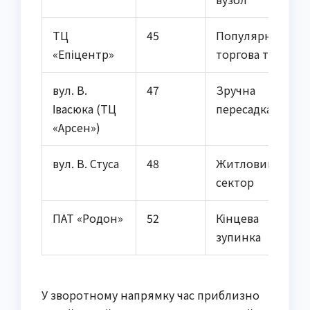
ТЦ
45
Популярна
«Епіцентр»
торгова точка
вул. В.
47
Зручна
Івасюка (ТЦ
пересадка
«Арсен»)
вул. В. Стуса
48
Житловий
сектор
ПАТ «Родон»
52
Кінцева
зупинка
У зворотному напрямку час приблизно