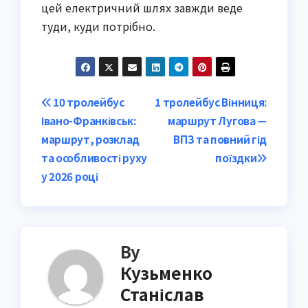
цей електричний шлях завжди веде
туди, куди потрібно.
Post
10 тролейбус
1 тролейбус Вінниця:
Івано-Франківськ:
маршрут Лугова —
navigation
маршрут, розклад
ВПЗ та повний гід
та особливості руху
поїздки
у 2026 році
By
Кузьменко
Станіслав