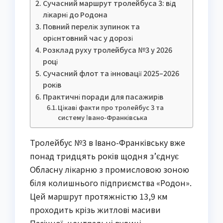
Сучасний маршрут тролейбуса 3: від
лікарні до Родона
Повний перелік зупинок та
орієнтовний час у дорозі
Розклад руху тролейбуса №3 у 2026
році
Сучасний флот та інновації 2025–2026
років
Практичні поради для пасажирів
Цікаві факти про тролейбус 3 та
систему Івано-Франківська
Тролейбус №3 в Івано-Франківську вже
понад тридцять років щодня з’єднує
Обласну лікарню з промисловою зоною
біля колишнього підприємства «Родон».
Цей маршрут протяжністю 13,9 км
проходить крізь житлові масиви
Пасічної, центральні вулиці,