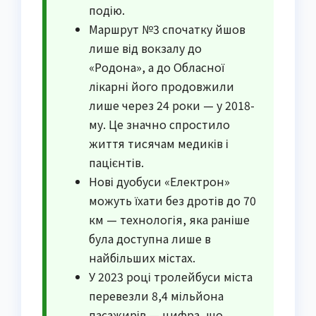
подію.
Маршрут №3 спочатку йшов
лише від вокзалу до
«Родона», а до Обласної
лікарні його продовжили
лише через 24 роки — у 2018-
му. Це значно спростило
життя тисячам медиків і
пацієнтів.
Нові дуобуси «Електрон»
можуть їхати без дротів до 70
км — технологія, яка раніше
була доступна лише в
найбільших містах.
У 2023 році тролейбуси міста
перевезли 8,4 мільйона
пасажирів — цифра, що