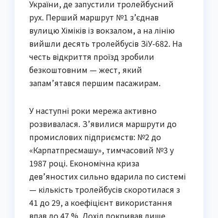
України, де запустили тролейбусний
рух. Перший маршрут №1 з’єднав
вулицю Хіміків із вокзалом, а на лінію
вийшли десять тролейбусів ЗіУ-682. На
честь відкриття проїзд зробили
безкоштовним — жест, який
запам’ятався першим пасажирам.
У наступні роки мережа активно
розвивалася. З’явилися маршрути до
промислових підприємств: №2 до
«Карпатпресмашу», тимчасовий №3 у
1987 році. Економічна криза
дев’яностих сильно вдарила по системі
— кількість тролейбусів скоротилася з
41 до 29, а коефіцієнт використання
впав до 47 %. Дохід покривав лише