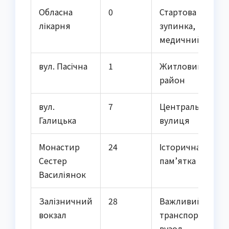
Обласна
0
Стартова
лікарня
зупинка,
медичний хаб
вул. Пасічна
1
Житловий
район
вул.
7
Центральна
Галицька
вулиця
Монастир
24
Історична
Сестер
пам’ятка
Василіянок
Залізничний
28
Важливий
вокзал
транспортний
вузол