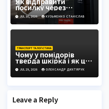
Як відправити
посилку через
поштомат: повна
JUL 30, 2026
КУЗЬМЕНКО СТАНІСЛАВ
інструкція 2026
ТРАНСПОРТ ТА ЛОГІСТИКА
Чому у помідорів
тверда шкірка і як це
виправити
JUL 29, 2026
ОЛЕКСАНДР ДИХТЯРУК
Leave a Reply