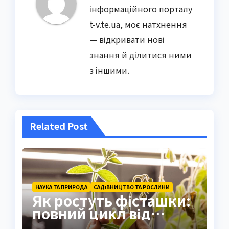
інформаційного порталу
t-v.te.ua, моє натхнення
— відкривати нові
знання й ділитися ними
з іншими.
Related Post
НАУКА ТА ПРИРОДА
САДІВНИЦТВО ТА РОСЛИНИ
Як ростуть фісташки:
повний цикл від
насіння до стиглого