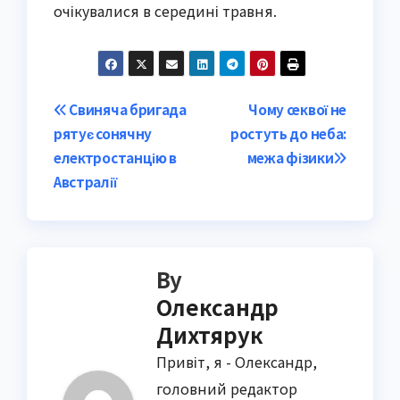
очікувалися в середині травня.
Post
Свиняча бригада
Чому секвої не
рятує сонячну
ростуть до неба:
navigation
електростанцію в
межа фізики
Австралії
By
Олександр
Дихтярук
Привіт, я - Олександр,
головний редактор