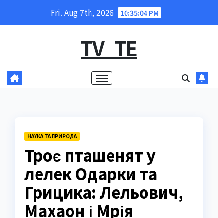
Skip
Fri. Aug 7th, 2026
10:35:05 PM
to
content
TV_TE
НАУКА ТА ПРИРОДА
Троє пташенят у
лелек Одарки та
Грицика: Лельович,
Махаон і Мрія