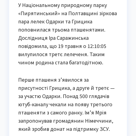
У Національному природному парку
«Пирятинський» на Полтавщині зіркова
пара лелек Одарки та Грицика
поповнилася трьома пташенятами.
Дослідниця Іра Саражинська
повідомила, що 19 травня о 12:10:05
вилупилося третє лелеченя. Таким
чином родина стала багатодітною.
Перше пташеня з’явилося за
присутності Грицика, а друге й третє —
за участю Одарки. Понад 500 глядачів
ютуб-каналу чекали на появу третього
пташеняти з самого ранку. Ім’я Мрія
запропонував громадянин Німеччини,
який зробив донат на підтримку ЗСУ.