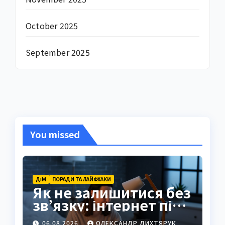
October 2025
September 2025
You missed
ДІМ
ПОРАДИ ТА ЛАЙФХАКИ
Як не залишитися без
зв’язку: інтернет під
час відключень світла
06.08.2026
ОЛЕКСАНДР ДИХТЯРУК