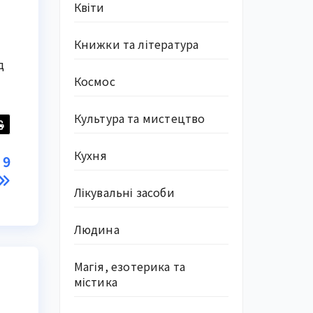
Квіти
Книжки та література
д
Космос
Культура та мистецтво
Кухня
 9
Лікувальні засоби
Людина
Магія, езотерика та
містика