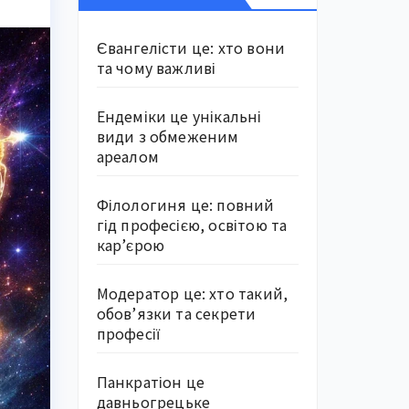
Євангелісти це: хто вони
та чому важливі
Ендеміки це унікальні
види з обмеженим
ареалом
Філологиня це: повний
гід професією, освітою та
кар’єрою
Модератор це: хто такий,
обов’язки та секрети
професії
Панкратіон це
давньогрецьке