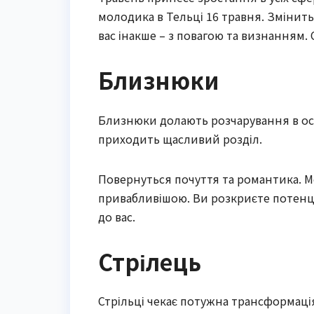
молодика в Тельці 16 травня. Змінит
вас інакше – з повагою та визнанням
Близнюки
Близнюки долають розчарування в осо
приходить щасливий розділ.
Повернуться почуття та романтика. М
привабливішою. Ви розкриєте потенці
до вас.
Стрілець
Стрільці чекає потужна трансформація