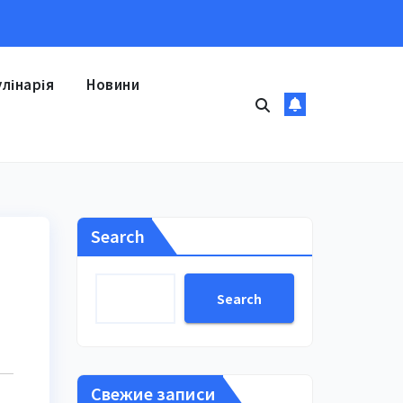
улінарія
Новини
Search
Search
Свежие записи