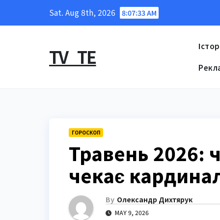
Skip
Sat. Aug 8th, 2026
8:07:34 AM
to
content
Істор
TV_TE
Рекл
ГОРОСКОП
Травень 2026: 
чекає кардина
By
Олександр Дихтярук
MAY 9, 2026