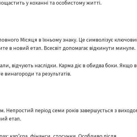
пощастить у коханні та особистому житті.
повного Місяця в їхньому знаку. Це символізує ключови
те в новий етап. Всесвіт допомагає відкинути минуле.
ли, відчують наслідки. Карма діє в обидва боки. Якщо 
е винагороди та результатів.
ям. Непростий період семи років завершується з виходо
ший етап.
ах: кар’єра, фінанси, стосунки. Особливо після