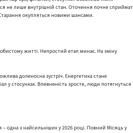
ься не лише внутрішній стан. Оточення почне сприйма
. Старання окупляться новими шансами.
бистому житті. Непростий етап минає. На зміну
ожлива доленосна зустріч. Енергетика стане
ал у стосунках. Впевненість зросте, люди потягнуться
 – одна з найсильніших у 2026 році. Повний Місяць у