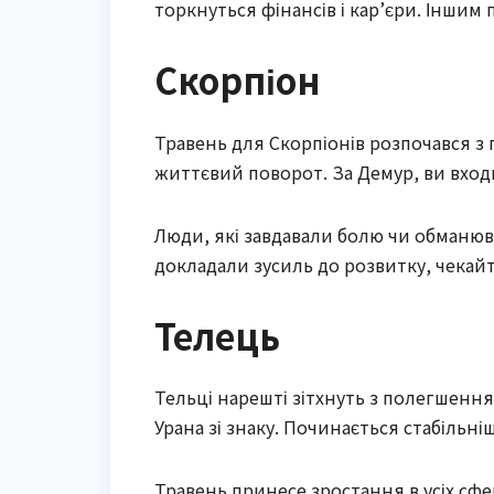
торкнуться фінансів і кар’єри. Іншим 
Скорпіон
Травень для Скорпіонів розпочався з 
життєвий поворот. За Демур, ви входи
Люди, які завдавали болю чи обманюва
докладали зусиль до розвитку, чекайт
Телець
Тельці нарешті зітхнуть з полегшенн
Урана зі знаку. Починається стабільні
Травень принесе зростання в усіх сфер