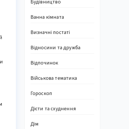
Будівництво
Ванна кімната
Визначні постаті
й
Відносини та дружба
ви
Відпочинок
Військова тематика
Гороскоп
м
Дієти та схуднення
Дім