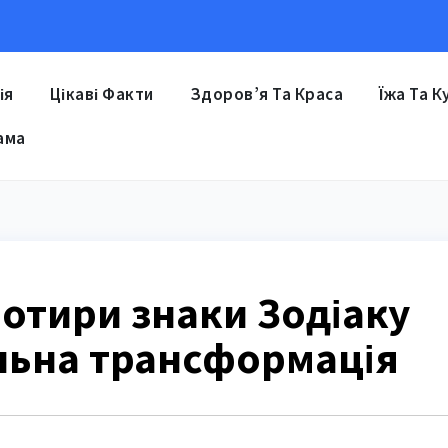
ія
Цікаві Факти
Здоров’я Та Краса
Їжа Та К
ама
чотири знаки Зодіаку
льна трансформація