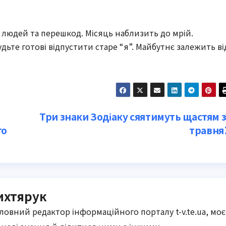
людей та перешкод. Місяць наблизить до мрій.
дьте готові відпустити старе “я”. Майбутнє залежить ві
Три знаки Зодіаку сяятимуть щастям з
го
травня
ихтярук
оловний редактор інформаційного порталу t-v.te.ua, моє