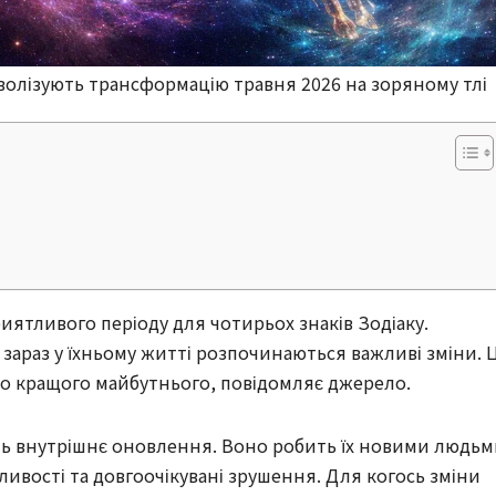
имволізують трансформацію травня 2026 на зоряному тлі
иятливого періоду для чотирьох знаків Зодіаку.
 зараз у їхньому житті розпочинаються важливі зміни. Ц
о кращого майбутнього, повідомляє джерело.
ь внутрішнє оновлення. Воно робить їх новими людьм
жливості та довгоочікувані зрушення. Для когось зміни