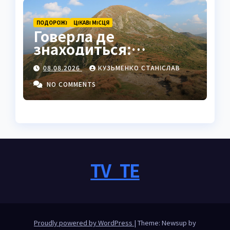
ПОДОРОЖІ
ЦІКАВІ МІСЦЯ
Говерла де
знаходиться:
найвища вершина
08.08.2026
КУЗЬМЕНКО СТАНІСЛАВ
України в серці
Карпат
NO COMMENTS
TV_TE
Proudly powered by WordPress
|
Theme: Newsup by