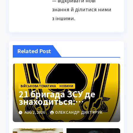
— відкривати нові
знання й ділитися ними
з іншими.
Related Post
ВІЙСЬКОВА ТЕМАТИКА
НОВИНИ
21 бригада ЗСУ де
знаходиться:
Подільськ як
AUG 2, 2026
ОЛЕКСАНДР ДИХТЯРУК
стратегічний центр