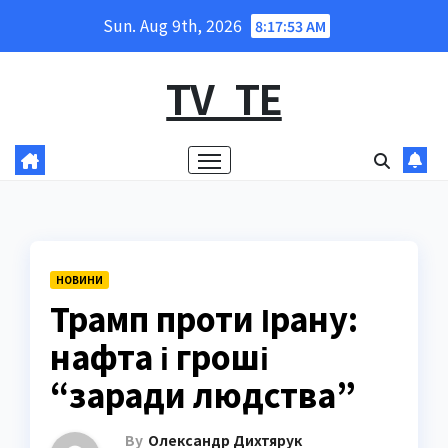
Skip
Sun. Aug 9th, 2026
8:17:54 AM
to
content
TV_TE
НОВИНИ
Трамп проти Ірану:
нафта і гроші
“заради людства”
By
Олександр Дихтярук