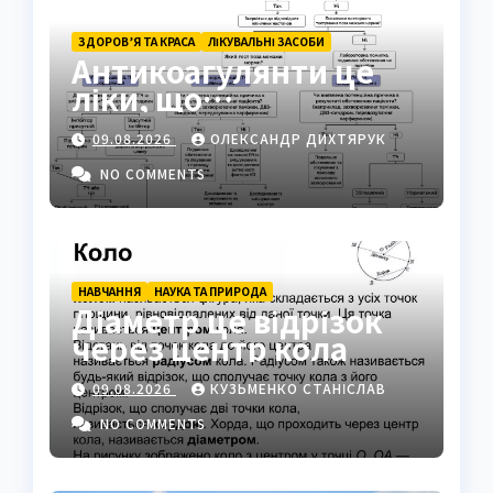
ЗДОРОВ’Я ТА КРАСА
ЛІКУВАЛЬНІ ЗАСОБИ
Антикоагулянти це
ліки, що
контролюють
09.08.2026
ОЛЕКСАНДР ДИХТЯРУК
згортання крові
NO COMMENTS
НАВЧАННЯ
НАУКА ТА ПРИРОДА
Діаметр це відрізок
через центр кола
09.08.2026
КУЗЬМЕНКО СТАНІСЛАВ
NO COMMENTS