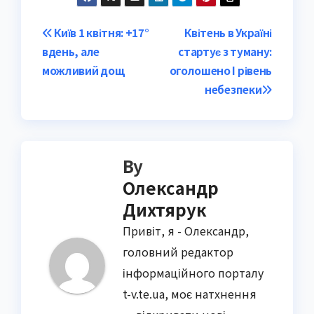
Post
Київ 1 квітня: +17°
Квітень в Україні
вдень, але
стартує з туману:
navigation
можливий дощ
оголошено I рівень
небезпеки
By
Олександр
Дихтярук
Привіт, я - Олександр,
головний редактор
інформаційного порталу
t-v.te.ua, моє натхнення