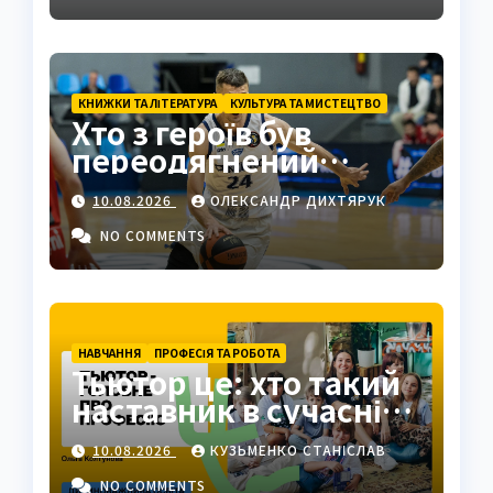
КНИЖКИ ТА ЛІТЕРАТУРА
КУЛЬТУРА ТА МИСТЕЦТВО
Хто з героїв був
переодягнений
турком? Клеонт у
10.08.2026
ОЛЕКСАНДР ДИХТЯРУК
комедії Мольєра
NO COMMENTS
НАВЧАННЯ
ПРОФЕСІЯ ТА РОБОТА
Тьютор це: хто такий
наставник в сучасній
освіті
10.08.2026
КУЗЬМЕНКО СТАНІСЛАВ
NO COMMENTS