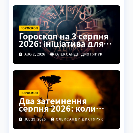
ГОРОСКОП
Гороскоп на 3 серпня
2026: ініціатива для
Овнів, підказки для
AUG 2, 2026
ОЛЕКСАНДР ДИХТЯРУК
Риб
ГОРОСКОП
Два затемнення
серпня 2026: коли
чекати удачі в коханні
JUL 29, 2026
ОЛЕКСАНДР ДИХТЯРУК
та грошах