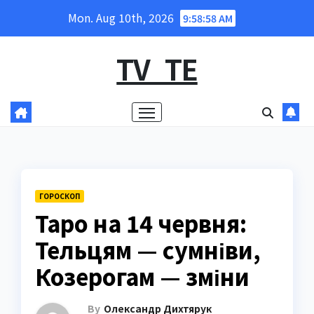
Skip
Mon. Aug 10th, 2026
9:58:59 AM
to
content
TV_TE
ГОРОСКОП
Таро на 14 червня:
Тельцям — сумніви,
Козерогам — зміни
By
Олександр Дихтярук