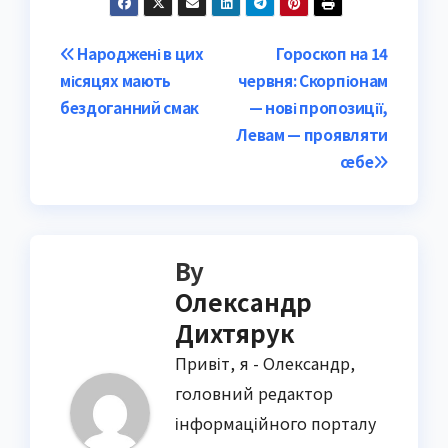
Post
Народжені в цих
Гороскоп на 14
місяцях мають
червня: Скорпіонам
navigation
бездоганний смак
— нові пропозиції,
Левам — проявляти
себе
By
Олександр
Дихтярук
Привіт, я - Олександр,
головний редактор
інформаційного порталу