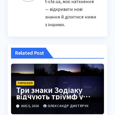
t-v.te.ua, моє натхнення
— відкривати нові
знання й ділитися ними
з іншими.
Related Post
ГОРОСКОП
Три знаки Зодіаку
відчують тріумф у
справах уже
AUG 5, 2026
ОЛЕКСАНДР ДИХТЯРУК
найближчими днями