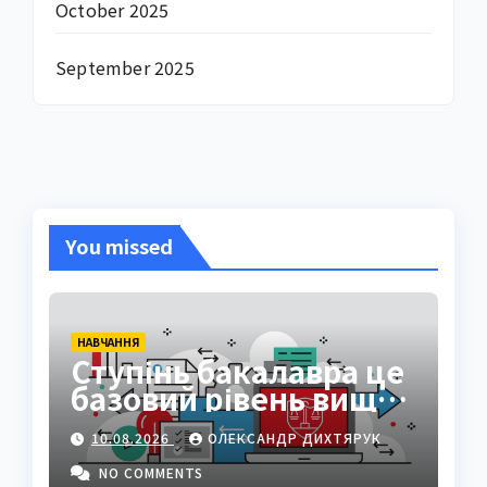
October 2025
September 2025
You missed
НАВЧАННЯ
Ступінь бакалавра це
базовий рівень вищої
освіти
10.08.2026
ОЛЕКСАНДР ДИХТЯРУК
NO COMMENTS