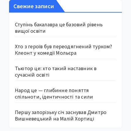
Свежие записи
Ступінь бакалавра це базовий рівень
вищої освіти
Хто з героїв був переодягнений турком?
Клеонт у комедії Мольєра
Тьютор це: хто такий наставник в
сучасній освіті
Народ це — глибинне поняття
спільноти, ідентичності та сили
Першу запорізьку січ заснував Дмитро
Вишневецький на Малій Хортиці