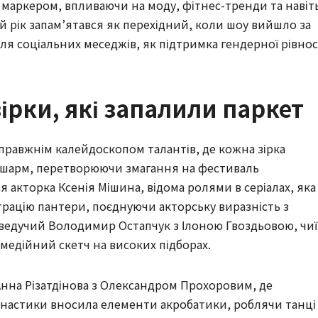
м маркером, впливаючи на моду, фітнес-тренди та навіт
Цей рік запам’ятався як перехідний, коли шоу вийшло за
я соціальних меседжів, як підтримка гендерної рівнос
зірки, які запалили паркет
справжнім калейдоскопом талантів, де кожна зірка
й шарм, перетворюючи змагання на фестиваль
я акторка Ксенія Мішина, відома ролями в серіалах, яка
грацію пантери, поєднуючи акторську виразність з
еведучий Володимир Остапчук з Ілоною Гвоздьовою, чиї
медійний скетч на високих підборах.
Анна Різатдінова з Олександром Прохоровим, де
імнастики вносила елементи акробатики, роблячи танці