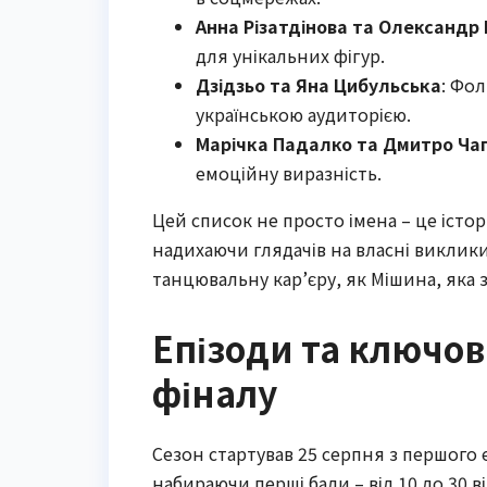
Анна Різатдінова та Олександр
для унікальних фігур.
Дзідзьо та Яна Цибульська
: Фо
українською аудиторією.
Марічка Падалко та Дмитро Ча
емоційну виразність.
Цей список не просто імена – це істор
надихаючи глядачів на власні виклики
танцювальну кар’єру, як Мішина, яка з
Епізоди та ключові
фіналу
Сезон стартував 25 серпня з першого е
набираючи перші бали – від 10 до 30 в