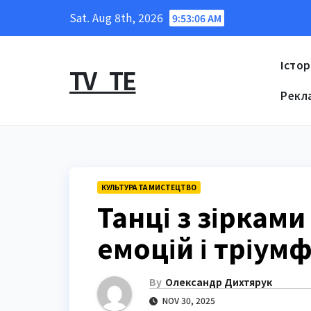
Skip
Sat. Aug 8th, 2026
9:53:07 AM
to
content
Істор
TV_TE
Рекл
КУЛЬТУРА ТА МИСТЕЦТВО
Танці з зірками
емоцій і тріумф
By
Олександр Дихтярук
NOV 30, 2025