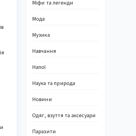
Міфи та легенди
Мода
ів
Музика
Навчання
ія
Напої
Наука та природа
Новини
Одяг, взуття та аксесуари
ми
Паразити