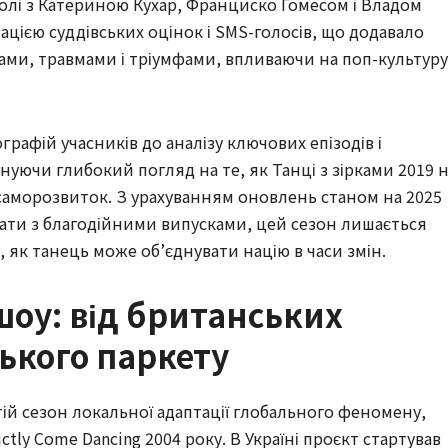
чолі з Катериною Кухар, Франциско Гомесом і Владом
цією суддівських оцінок і SMS-голосів, що додавало
лами, травмами і тріумфами, впливаючи на поп-культуру
ографій учасників до аналізу ключових епізодів і
уючи глибокий погляд на те, як Танці з зірками 2019 
 саморозвиток. З урахуванням оновлень станом на 2025
ати з благодійними випусками, цей сезон лишається
 як танець може об’єднувати націю в часи змін.
 шоу: від британських
ського паркету
ретій сезон локальної адаптації глобального феномену,
ctly Come Dancing 2004 року. В Україні проєкт стартував