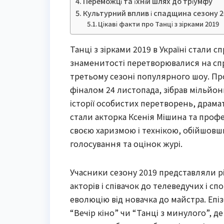
Переможці та їхній шлях до тріумфу
Культурний вплив і спадщина сезону 2
Цікаві факти про Танці з зірками 2019
Танці з зірками 2019 в Україні стали 
знаменитості перетворювалися на спр
третьому сезоні популярного шоу. Пр
фіналом 24 листопада, зібрав мільйони
історії особистих перетворень, драма
стали акторка Ксенія Мішина та профе
своєю харизмою і технікою, обійшовши
голосування та оцінок журі.
Учасники сезону 2019 представляли рі
акторів і співачок до телеведучих і с
еволюцію від новачка до майстра. Еп
“Вечір кіно” чи “Танці з минулого”, д