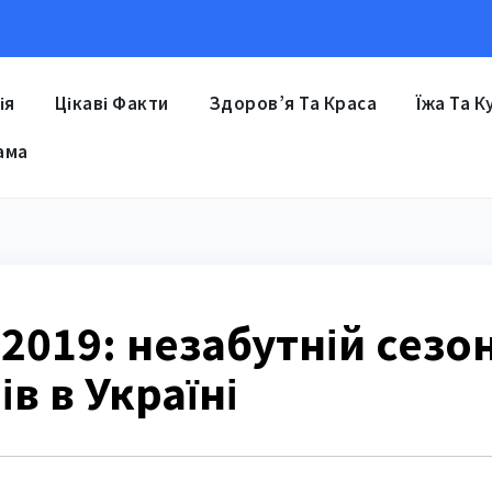
ія
Цікаві Факти
Здоров’я Та Краса
Їжа Та К
ама
 2019: незабутній сезо
ів в Україні