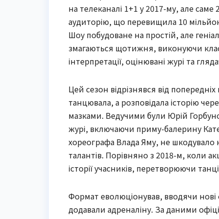
на телеканалі 1+1 у 2017-му, але саме
аудиторію, що перевищила 10 мільйоні
Шоу побудоване на простій, але геніал
змагаються щотижня, виконуючи класи
інтерпретації, оцінювані журі та гляд
Цей сезон відрізнявся від попередні
танцювала, а розповідала історію че
мазками. Ведучими були Юрій Горбунов
журі, включаючи приму-балерину Кат
хореографа Влада Яму, не шкодувало
талантів. Порівняно з 2018-м, коли ак
історії учасників, перетворюючи танц
Формат еволюціонував, вводячи нові 
додавали адреналіну. За даними офіці