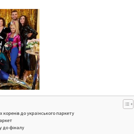
х коренів до українського паркету
паркет
у до фіналу