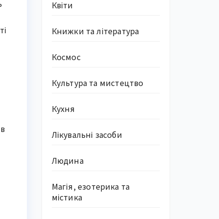
ь
Квіти
ті
Книжки та література
Космос
Культура та мистецтво
Кухня
 в
Лікувальні засоби
Людина
Магія, езотерика та
містика