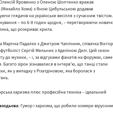
 Олексій Яровенко з Оленою Шоптенко вражав
 (Михайло Хома) з Яною Цибульською додавав
чи глядачів на українське весілля з сучасним твістом.
нування – по 6-8 годин щодня, – перетворюючи новачк
лика, що розкриває крила.
а Марічка Падалко з Дмитром Чапліним, співачка Віктор
ь футболіст Сергій Мельник з Аделіною Делі. Цей сезон
ту до музики, – і, за відгуками фанатів на форумах, саме
 Багато зірок зізнавалися в інтерв’ю, що танці стали
и, як у випадку з Різатдіновою, яка боролася з
ань.
торська харизма плюс професійна техніка – ідеальний
воздьова
: Гумор і харизма, що робили номери вірусни