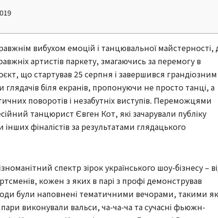
019
справжнім вибухом емоцій і танцювальної майстерності, 
авжніх артистів паркету, змагаючись за перемогу в
оєкт, що стартував 25 серпня і завершився грандіозним
 глядачів біля екранів, пропонуючи не просто танці, а
тичних поворотів і незабутніх виступів. Переможцями
сійний танцюрист Євген Кот, які зачарували публіку
 інших фіналістів за результатами глядацького
зноманітний спектр зірок українського шоу-бізнесу – в
портсменів, кожен з яких в парі з профі демонстрував
ізоди були наповнені тематичними вечорами, такими я
е пари виконували вальси, ча-ча-ча та сучасні фьюжн-