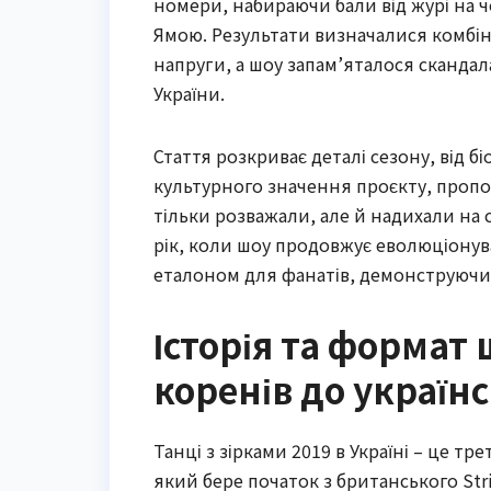
номери, набираючи бали від журі на 
Ямою. Результати визначалися комбіна
напруги, а шоу запам’яталося сканда
України.
Стаття розкриває деталі сезону, від бі
культурного значення проєкту, пропон
тільки розважали, але й надихали на
рік, коли шоу продовжує еволюціонув
еталоном для фанатів, демонструючи,
Історія та формат
коренів до україн
Танці з зірками 2019 в Україні – це т
який бере початок з британського Stri