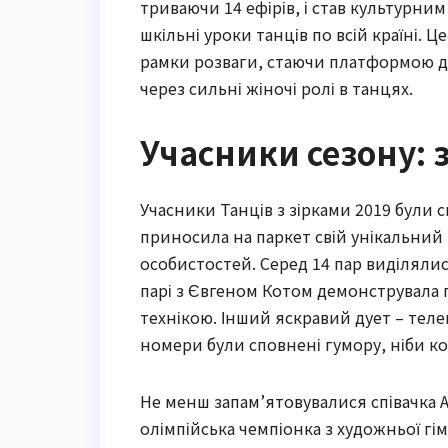
триваючи 14 ефірів, і став культурни
шкільні уроки танців по всій країні. 
рамки розваги, стаючи платформою дл
через сильні жіночі ролі в танцях.
Учасники сезону: 
Учасники Танців з зірками 2019 були 
приносила на паркет свій унікальни
особистостей. Серед 14 пар виділялис
парі з Євгеном Котом демонструвала 
технікою. Інший яскравий дует – тел
номери були сповнені гумору, ніби ко
Не менш запам’ятовувалися співачка 
олімпійська чемпіонка з художньої г