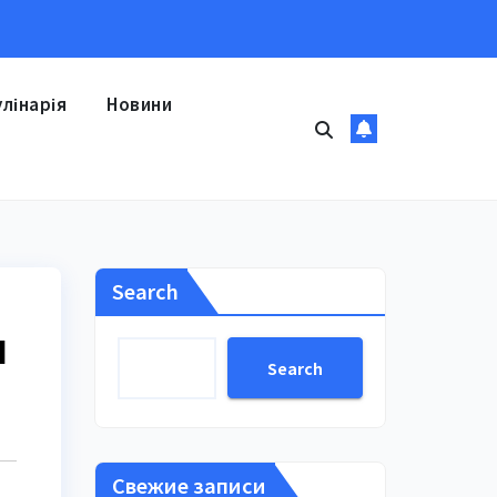
улінарія
Новини
Search
н
Search
Свежие записи