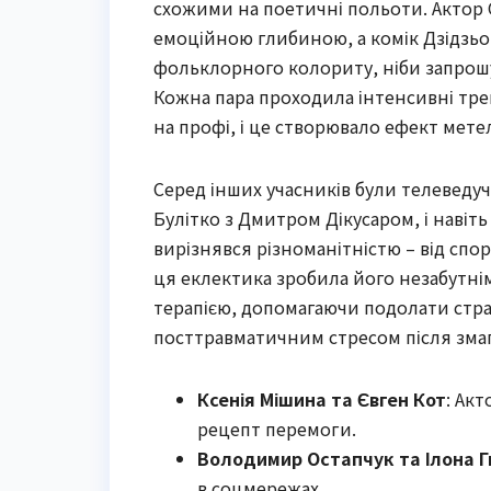
схожими на поетичні польоти. Актор
емоційною глибиною, а комік Дзідзьо
фольклорного колориту, ніби запрошую
Кожна пара проходила інтенсивні тре
на профі, і це створювало ефект мете
Серед інших учасників були телеведуч
Булітко з Дмитром Дікусаром, і навіт
вирізнявся різноманітністю – від спор
ця еклектика зробила його незабутнім.
терапією, допомагаючи подолати страх
посттравматичним стресом після змаг
Ксенія Мішина та Євген Кот
: Ак
рецепт перемоги.
Володимир Остапчук та Ілона Г
в соцмережах.