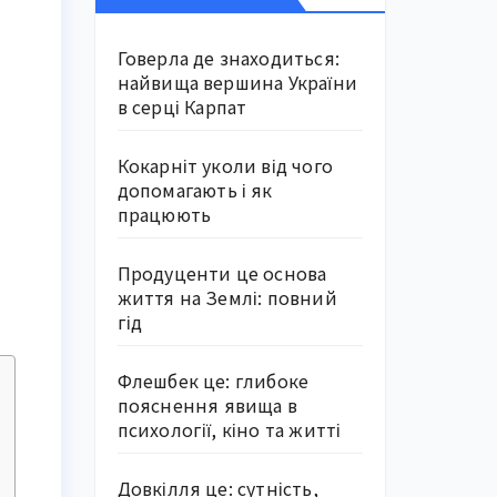
Говерла де знаходиться:
найвища вершина України
в серці Карпат
Кокарніт уколи від чого
допомагають і як
працюють
Продуценти це основа
життя на Землі: повний
гід
Флешбек це: глибоке
пояснення явища в
психології, кіно та житті
Довкілля це: сутність,