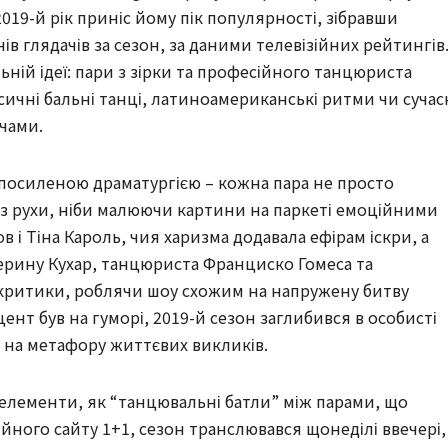
 2019-й рік приніс йому пік популярності, зібравши
в глядачів за сезон, за даними телевізійних рейтингів
ьній ідеї: пари з зірки та професійного танцюриста
чні бальні танці, латиноамериканські ритми чи сучас
ачами.
х посиленою драматургією – кожна пара не просто
рез рухи, ніби малюючи картини на паркеті емоційними
 і Тіна Кароль, чия харизма додавала ефірам іскри, а
ерину Кухар, танцюриста Франциско Гомеса та
 критики, роблячи шоу схожим на напружену битву
цент був на гуморі, 2019-й сезон заглибився в особисті
і на метафору життєвих викликів.
елементи, як “танцювальні батли” між парами, що
йного сайту 1+1, сезон транслювався щонеділі ввечері,