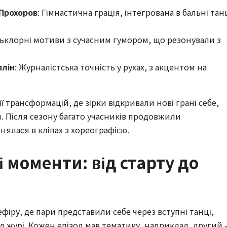
 Прохоров
: Гімнастична грація, інтегрована в бальні тан
льклорні мотиви з сучасним гумором, що резонували з
плін
: Журналістська точність у рухах, з акцентом на
ії трансформацій, де зірки відкривали нові грані себе,
. Після сезону багато учасників продовжили
нялася в кліпах з хореографією.
 моменти: від старту до
фіру, де пари представили себе через вступні танці,
ід журі. Кожен епізод мав тематику, наприклад, другий 