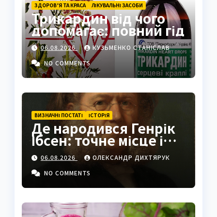
ЗДОРОВ’Я ТА КРАСА
ЛІКУВАЛЬНІ ЗАСОБИ
Трикардин від чого
допомагає: повний гід
06.08.2026
КУЗЬМЕНКО СТАНІСЛАВ
NO COMMENTS
ВИЗНАЧНІ ПОСТАТІ
ІСТОРІЯ
Де народився Генрік
Ібсен: точне місце і
історія
06.08.2026
ОЛЕКСАНДР ДИХТЯРУК
NO COMMENTS