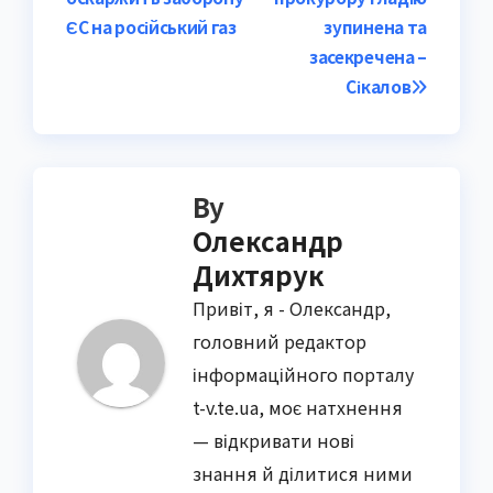
navigation
ЄС на російський газ
зупинена та
засекречена –
Сікалов
By
Олександр
Дихтярук
Привіт, я - Олександр,
головний редактор
інформаційного порталу
t-v.te.ua, моє натхнення
— відкривати нові
знання й ділитися ними