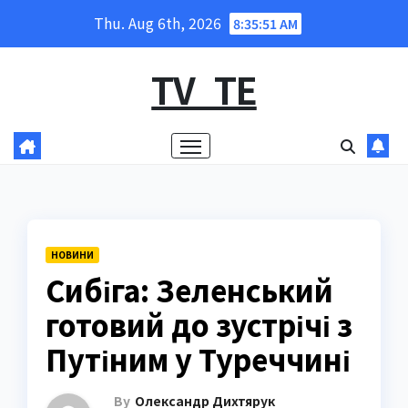
Skip
Thu. Aug 6th, 2026
8:35:52 AM
to
content
TV_TE
НОВИНИ
Сибіга: Зеленський
готовий до зустрічі з
Путіним у Туреччині
By
Олександр Дихтярук