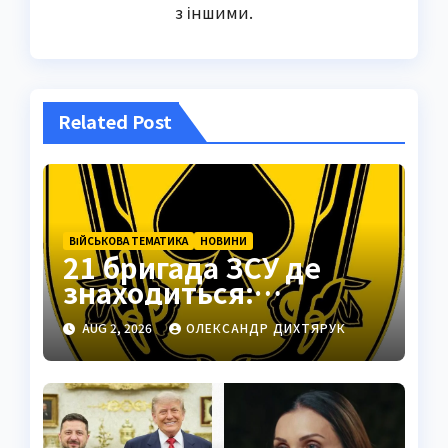
з іншими.
Related Post
ВІЙСЬКОВА ТЕМАТИКА
НОВИНИ
21 бригада ЗСУ де
знаходиться:
Подільськ як
AUG 2, 2026
ОЛЕКСАНДР ДИХТЯРУК
стратегічний центр