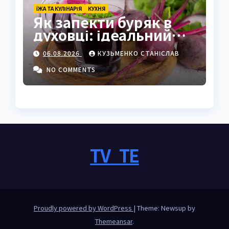
ЇЖА ТА КУЛІНАРІЯ
КУХНЯ
Як запекти буряк в
духовці: ідеальний
спосіб зберегти смак
06.08.2026
КУЗЬМЕНКО СТАНІСЛАВ
NO COMMENTS
TV_TE
Proudly powered by WordPress
|
Theme: Newsup by
Themeansar
.