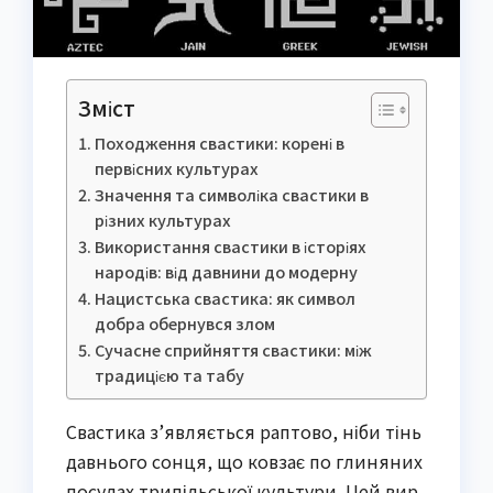
Зміст
Походження свастики: корені в
первісних культурах
Значення та символіка свастики в
різних культурах
Використання свастики в історіях
народів: від давнини до модерну
Нацистська свастика: як символ
добра обернувся злом
Сучасне сприйняття свастики: між
традицією та табу
Свастика з’являється раптово, ніби тінь
давнього сонця, що ковзає по глиняних
посудах трипільської культури. Цей вир