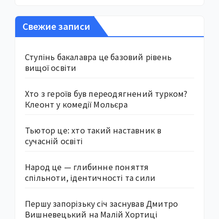
Свежие записи
Ступінь бакалавра це базовий рівень
вищої освіти
Хто з героїв був переодягнений турком?
Клеонт у комедії Мольєра
Тьютор це: хто такий наставник в
сучасній освіті
Народ це — глибинне поняття
спільноти, ідентичності та сили
Першу запорізьку січ заснував Дмитро
Вишневецький на Малій Хортиці