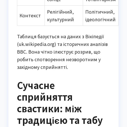
Релігійний,
Політичний,
Контекст
культурний
ідеологічний
Таблиця базується на даних з Вікіпедії
(uk.wikipedia.org) та історичних аналізів
BBC. Вона чітко ілюструє розрив, що
робить спотворення незворотним у
західному сприйнятті.
Сучасне
сприйняття
свастики: між
традицією та табу