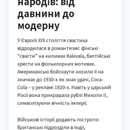
народів: від
давнини до
модерну
У Європі XIX століття свастика
відродилася в романтизмі: фінські
“свасти” на килимах Kalevala, балтійські
хрести на фольклорних мотивах.
Американські бойскаути носили її на
значках до 1930-х як знак удачі, Coca-
Cola – у рекламі 1920-х. Навіть у царській
Росії вона прикрашала рублі Миколи II,
символізуючи вічність імперії.
Військові історії додають гостроти:
британські підрозділи в Індії,