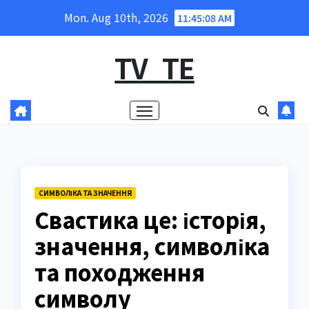
Skip
Mon. Aug 10th, 2026
11:45:09 AM
to
content
TV_TE
СИМВОЛІКА ТА ЗНАЧЕННЯ
Свастика це: історія,
значення, символіка
та походження
символу