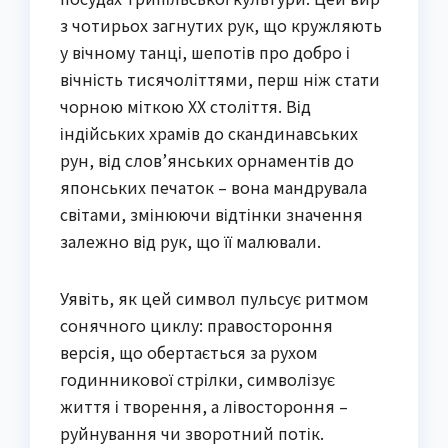
з чотирьох загнутих рук, що кружляють
у вічному танці, шепотів про добро і
вічність тисячоліттями, перш ніж стати
чорною міткою XX століття. Від
індійських храмів до скандинавських
рун, від слов’янських орнаментів до
японських печаток – вона мандрувала
світами, змінюючи відтінки значення
залежно від рук, що її малювали.
Уявіть, як цей символ пульсує ритмом
сонячного циклу: правостороння
версія, що обертається за рухом
годинникової стрілки, символізує
життя і творення, а лівостороння –
руйнування чи зворотний потік.