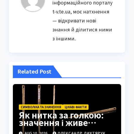
інформаційного порталу
t-v.te.ua, моє натхнення
— відкривати нові
знання й ділитися ними
з іншими.
Related Post
СИМВОЛІКА ТА ЗНАЧЕННЯ
ЦІКАВІ ФАКТИ
Як нитка за голкою:
значення і живе
застосування
AUG 10, 2026
ОЛЕКСАНДР ДИХТЯРУК