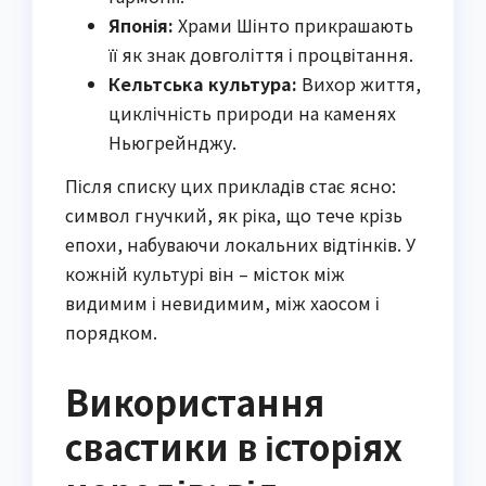
Японія:
Храми Шінто прикрашають
її як знак довголіття і процвітання.
Кельтська культура:
Вихор життя,
циклічність природи на каменях
Ньюгрейнджу.
Після списку цих прикладів стає ясно:
символ гнучкий, як ріка, що тече крізь
епохи, набуваючи локальних відтінків. У
кожній культурі він – місток між
видимим і невидимим, між хаосом і
порядком.
Використання
свастики в історіях