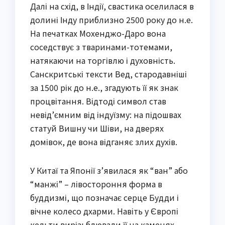
Далі на схід, в Індії, свастика оселилася в
долині Інду приблизно 2500 року до н.е.
На печатках Мохенджо-Даро вона
соседствує з тваринами-тотемами,
натякаючи на торгівлю і духовність.
Санскритські тексти Вед, стародавніші
за 1500 рік до н.е., згадують її як знак
процвітання. Відтоді символ став
невід’ємним від індуїзму: на підошвах
статуй Вишну чи Шіви, на дверях
домівок, де вона відганяє злих духів.
У Китаї та Японії з’явилася як “ван” або
“манжі” – лівостороння форма в
буддизмі, що позначає серце Будди і
вічне колесо дхарми. Навіть у Європі
кельти вирізьблювали її на каменях