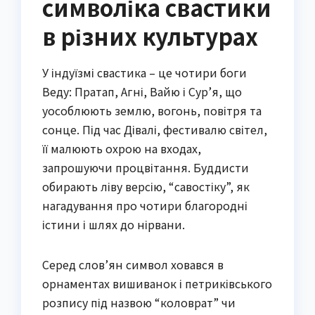
символіка свастики
в різних культурах
У індуїзмі свастика – це чотири боги
Веду: Пратап, Агні, Вайю і Сур’я, що
уособлюють землю, вогонь, повітря та
сонце. Під час Дівалі, фестивалю світел,
її малюють охрою на входах,
запрошуючи процвітання. Буддисти
обирають ліву версію, “савостіку”, як
нагадування про чотири благородні
істини і шлях до нірвани.
Серед слов’ян символ ховався в
орнаментах вишиванок і петриківського
розпису під назвою “коловрат” чи