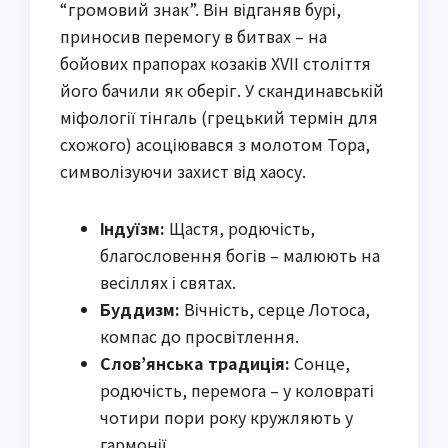
“громовий знак”. Він відганяв бурі,
приносив перемогу в битвах – на
бойових прапорах козаків ХVII століття
його бачили як оберіг. У скандинавській
міфології тінгаль (грецький термін для
схожого) асоціювався з молотом Тора,
символізуючи захист від хаосу.
Індуїзм:
Щастя, родючість,
благословення богів – малюють на
весіллях і святах.
Буддизм:
Вічність, серце Лотоса,
компас до просвітлення.
Слов’янська традиція:
Сонце,
родючість, перемога – у коловраті
чотири пори року кружляють у
гармонії.