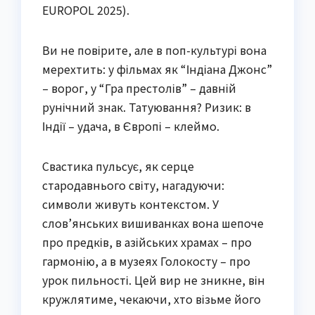
EUROPOL 2025).
Ви не повірите, але в поп-культурі вона
мерехтить: у фільмах як “Індіана Джонс”
– ворог, у “Гра престолів” – давній
рунічний знак. Татуювання? Ризик: в
Індії – удача, в Європі – клеймо.
Свастика пульсує, як серце
стародавнього світу, нагадуючи:
символи живуть контекстом. У
слов’янських вишиванках вона шепоче
про предків, в азійських храмах – про
гармонію, а в музеях Голокосту – про
урок пильності. Цей вир не зникне, він
кружлятиме, чекаючи, хто візьме його