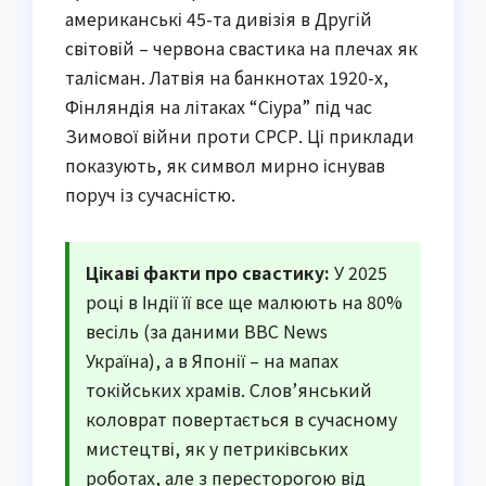
американські 45-та дивізія в Другій
світовій – червона свастика на плечах як
талісман. Латвія на банкнотах 1920-х,
Фінляндія на літаках “Сіура” під час
Зимової війни проти СРСР. Ці приклади
показують, як символ мирно існував
поруч із сучасністю.
Цікаві факти про свастику:
У 2025
році в Індії її все ще малюють на 80%
весіль (за даними BBC News
Україна), а в Японії – на мапах
токійських храмів. Слов’янський
коловрат повертається в сучасному
мистецтві, як у петриківських
роботах, але з пересторогою від