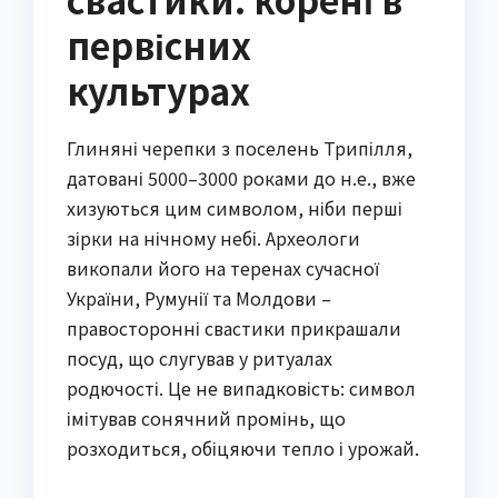
первісних
культурах
Глиняні черепки з поселень Трипілля,
датовані 5000–3000 роками до н.е., вже
хизуються цим символом, ніби перші
зірки на нічному небі. Археологи
викопали його на теренах сучасної
України, Румунії та Молдови –
правосторонні свастики прикрашали
посуд, що слугував у ритуалах
родючості. Це не випадковість: символ
імітував сонячний промінь, що
розходиться, обіцяючи тепло і урожай.