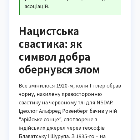
асоціацій.
Нацистська
свастика: як
символ добра
обернувся злом
Все змінилося 1920-м, коли Гітлер обрав
чорну, нахилену правосторонню
свастику на червоному тлі для NSDAP.
Ідеолог Альфред Розенберг бачив у ній
“арійське сонце”, спотворене з
індійських джерел через теософів
Блаватську і Шурупа. З 1935-го – на