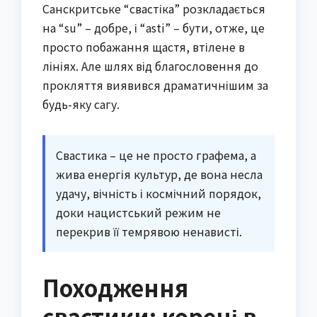
Санскритське “свастікa” розкладається
на “su” – добре, і “asti” – бути, отже, це
просто побажання щастя, втілене в
лініях. Але шлях від благословення до
прокляття виявився драматичнішим за
будь-яку сагу.
Свастика – це не просто графема, а
жива енергія культур, де вона несла
удачу, вічність і космічний порядок,
доки нацистський режим не
перекрив її темрявою ненависті.
Походження
свастики: корені в