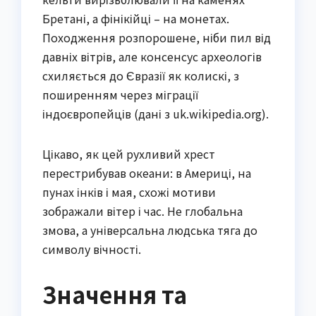
Бретані, а фінікійці – на монетах.
Походження розпорошене, ніби пил від
давніх вітрів, але консенсус археологів
схиляється до Євразії як колискі, з
поширенням через міграції
індоєвропейців (дані з uk.wikipedia.org).
Цікаво, як цей рухливий хрест
перестрибував океани: в Америці, на
пунах інків і мая, схожі мотиви
зображали вітер і час. Не глобальна
змова, а універсальна людська тяга до
символу вічності.
Значення та