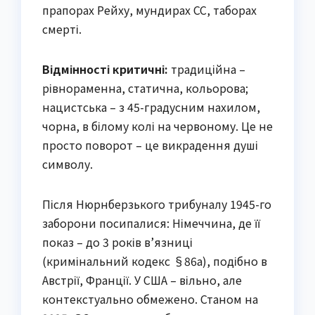
прапорах Рейху, мундирах СС, таборах
смерті.
Відмінності критичні:
традиційна –
рівнораменна, статична, кольорова;
нацистська – з 45-градусним нахилом,
чорна, в білому колі на червоному. Це не
просто поворот – це викрадення душі
символу.
Після Нюрнберзького трибуналу 1945-го
заборони посипалися: Німеччина, де її
показ – до 3 років в’язниці
(кримінальний кодекс §86a), подібно в
Австрії, Франції. У США – вільно, але
контекстуально обмежено. Станом на