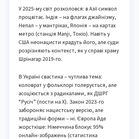
У 2025-му світ розколовся: в Азії символ
процвітає. Індія – на флагах джайнізму,
Непал – у мантріках, Японія – на картах
метро (станція Manji, Токіо). Навіть у
США неонацисти крадуть його, але суди
розрізняють контекст, як у справі храму
Шрінагар 2019-го.
В Україні свастика – чутлива тема:
коловрат у фольклорі толерується, але
асоціюється з радикалами, як ДШРГ
“Русіч” (пости на X). Закон 2023-го
забороняє нацистську версію, але
традиційні форми – ні. Європа йде
жорсткіше: Німеччина блокує 95%
онлайн-зображень (статистика