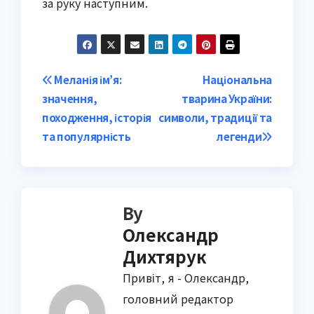
за руку наступним.
Post
Меланія ім’я:
Національна
значення,
тварина України:
navigation
походження, історія
символи, традиції та
та популярність
легенди
By
Олександр
Дихтярук
Привіт, я - Олександр,
головний редактор