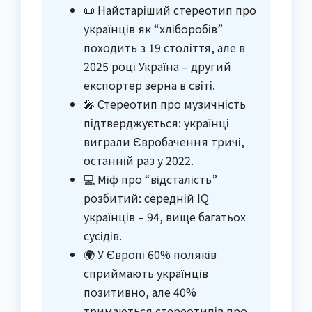
📜 Найстаріший стереотип про
українців як “хліборобів”
походить з 19 століття, але в
2025 році Україна – другий
експортер зерна в світі.
🎤 Стереотип про музичність
підтверджується: українці
виграли Євробачення тричі,
останній раз у 2022.
💻 Міф про “відсталість”
розбитий: середній IQ
українців – 94, вище багатьох
сусідів.
🌍 У Європі 60% поляків
сприймають українців
позитивно, але 40%
тримаються стереотипів про