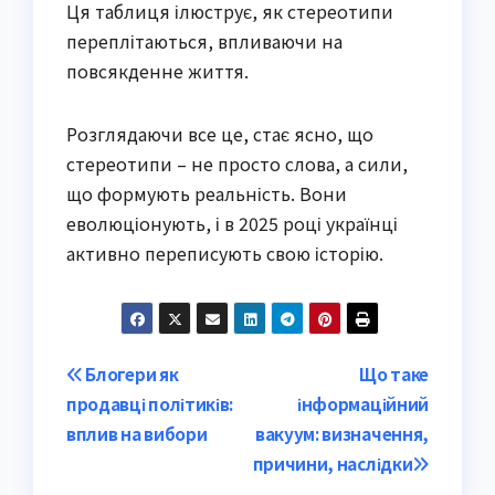
Ця таблиця ілюструє, як стереотипи
переплітаються, впливаючи на
повсякденне життя.
Розглядаючи все це, стає ясно, що
стереотипи – не просто слова, а сили,
що формують реальність. Вони
еволюціонують, і в 2025 році українці
активно переписують свою історію.
Post
Блогери як
Що таке
продавці політиків:
інформаційний
navigation
вплив на вибори
вакуум: визначення,
причини, наслідки