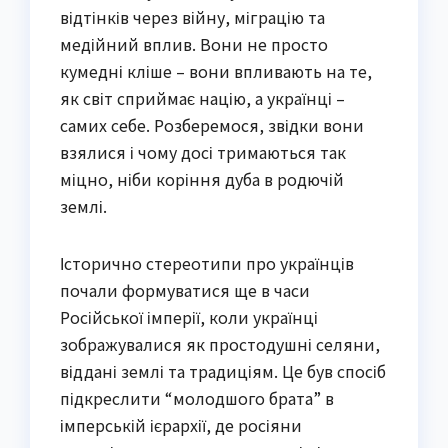
відтінків через війну, міграцію та
медійний вплив. Вони не просто
кумедні кліше – вони впливають на те,
як світ сприймає націю, а українці –
самих себе. Розберемося, звідки вони
взялися і чому досі тримаються так
міцно, ніби коріння дуба в родючій
землі.
Історично стереотипи про українців
почали формуватися ще в часи
Російської імперії, коли українці
зображувалися як простодушні селяни,
віддані землі та традиціям. Це був спосіб
підкреслити “молодшого брата” в
імперській ієрархії, де росіяни