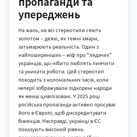
пропаганди та
упереджень
На жаль, не всі стереотипи сяють
золотом – деякі, як темні хмари,
затьмарюють реальність. Один з
найпоширеніших – міф про “ледачих”
українців, що нібито люблять пиячити
та уникати роботи. Цей стереотип
походить з колоніальних часів, коли
імперії зображували підкорені народи
як менш цивілізовані. У 2025 році
російська пропаганда активно просуває
його в Європі, щоб дискредитувати
біженців. Насправді, українці в ЄС
показують високий рівень