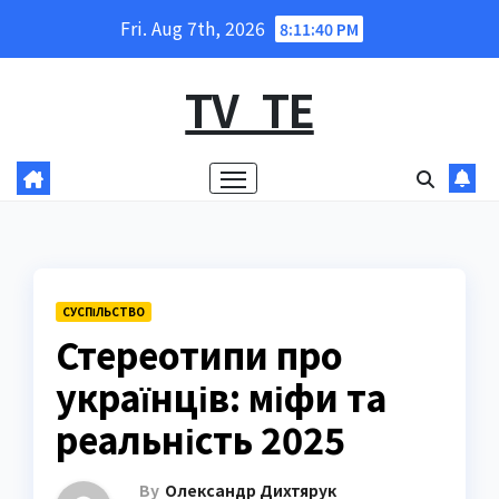
Skip
Fri. Aug 7th, 2026
8:11:42 PM
to
content
TV_TE
СУCПІЛЬСТВО
Стереотипи про
українців: міфи та
реальність 2025
By
Олександр Дихтярук