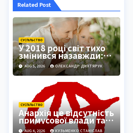
Related Post
СУCПІЛЬСТВО
У 2018 році світ тихо
змінився назавжди:
літніх стало більше за
AUG 5, 2026
ОЛЕКСАНДР ДИХТЯРУК
дітей
СУCПІЛЬСТВО
Анархія це відсутність
примусової влади та
шлях до вільного
AUG 4, 2026
КУЗЬМЕНКО СТАНІСЛАВ