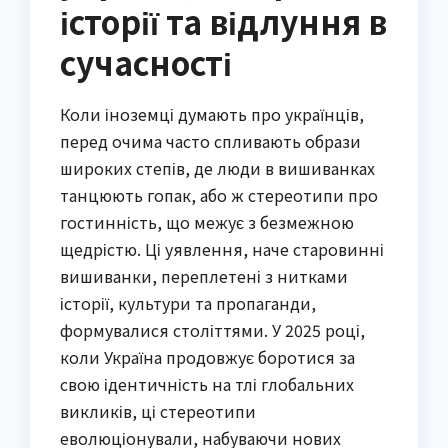
історії та відлуння в
сучасності
Коли іноземці думають про українців,
перед очима часто спливають образи
широких степів, де люди в вишиванках
танцюють гопак, або ж стереотипи про
гостинність, що межує з безмежною
щедрістю. Ці уявлення, наче старовинні
вишиванки, переплетені з нитками
історії, культури та пропаганди,
формувалися століттями. У 2025 році,
коли Україна продовжує боротися за
свою ідентичність на тлі глобальних
викликів, ці стереотипи
еволюціонували, набуваючи нових