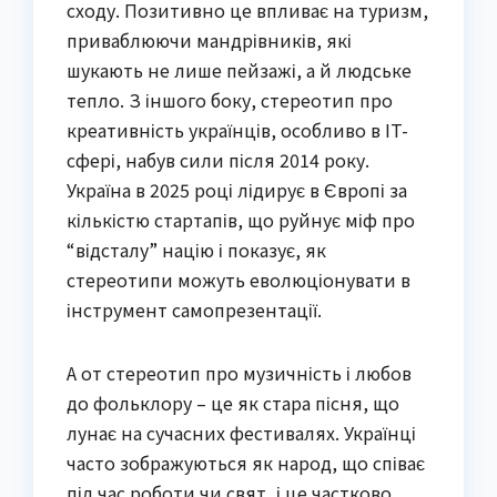
сходу. Позитивно це впливає на туризм,
приваблюючи мандрівників, які
шукають не лише пейзажі, а й людське
тепло. З іншого боку, стереотип про
креативність українців, особливо в IT-
сфері, набув сили після 2014 року.
Україна в 2025 році лідирує в Європі за
кількістю стартапів, що руйнує міф про
“відсталу” націю і показує, як
стереотипи можуть еволюціонувати в
інструмент самопрезентації.
А от стереотип про музичність і любов
до фольклору – це як стара пісня, що
лунає на сучасних фестивалях. Українці
часто зображуються як народ, що співає
під час роботи чи свят, і це частково