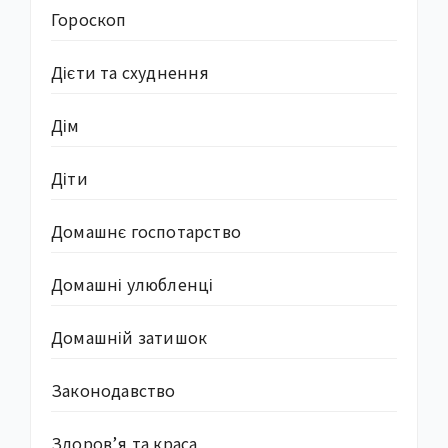
Гороскоп
Дієти та схуднення
Дім
Діти
Домашнє госпотарство
Домашні улюбленці
Домашній затишок
Законодавство
Здоров’я та краса