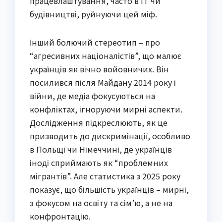
працевлаштування, часто в IT чи
будівництві, руйнуючи цей міф.
Інший болючий стереотип – про
“агресивних націоналістів”, що малює
українців як вічно войовничих. Він
посилився після Майдану 2014 року і
війни, де медіа фокусуються на
конфліктах, ігноруючи мирні аспекти.
Дослідження підкреслюють, як це
призводить до дискримінації, особливо
в Польщі чи Німеччині, де українців
іноді сприймають як “проблемних
мігрантів”. Але статистика з 2025 року
показує, що більшість українців – мирні,
з фокусом на освіту та сім’ю, а не на
конфронтацію.