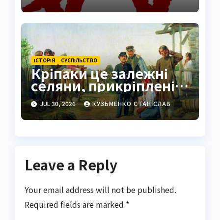
суспільства
ІСТОРІЯ
СУCПІЛЬСТВО
Кріпаки це залежні
селяни, прикріплені
до землі й пана
JUL 30, 2026
КУЗЬМЕНКО СТАНІСЛАВ
Leave a Reply
Your email address will not be published.
Required fields are marked
*