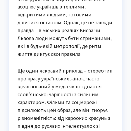
асоціює українців з теплими,
відкритими людьми, готовими
ділитися останнім. Однак, це не завжди
правда – в міських реаліях Києва чи
Львова люди можуть бути стриманими,
як і в будь-якій метрополії, де ритм
життя диктує свої правила.
Ще один яскравий приклад – стереотип
про красу українських жінок, часто
ідеалізований у медіа як поєднання
слов’янської чарівності з сильним
характером. Фільми та соцмережі
підсилюють цей образ, але він ігнорує
різноманітність: від карооких красунь з
півдня до русявих інтелектуалок зі