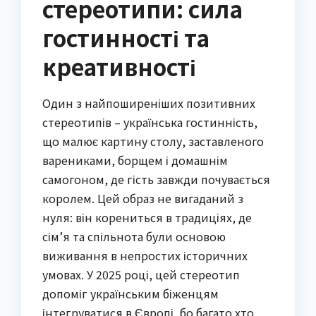
стереотипи: сила
гостинності та
креативності
Один з найпоширеніших позитивних
стереотипів – українська гостинність,
що малює картину столу, заставленого
варениками, борщем і домашнім
самогоном, де гість завжди почувається
королем. Цей образ не вигаданий з
нуля: він корениться в традиціях, де
сім’я та спільнота були основою
виживання в непростих історичних
умовах. У 2025 році, цей стереотип
допоміг українським біженцям
інтегруватися в Європі, бо багато хто