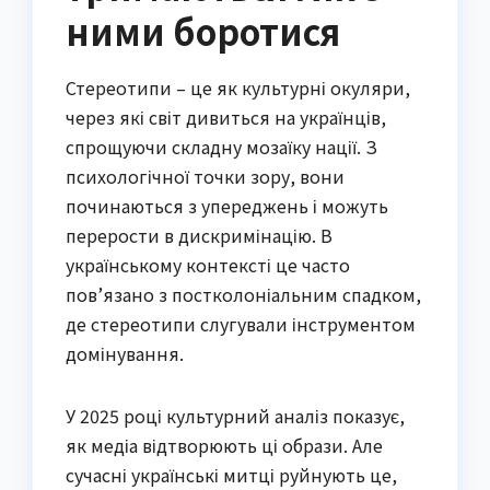
ними боротися
Стереотипи – це як культурні окуляри,
через які світ дивиться на українців,
спрощуючи складну мозаїку нації. З
психологічної точки зору, вони
починаються з упереджень і можуть
перерости в дискримінацію. В
українському контексті це часто
пов’язано з постколоніальним спадком,
де стереотипи слугували інструментом
домінування.
У 2025 році культурний аналіз показує,
як медіа відтворюють ці образи. Але
сучасні українські митці руйнують це,