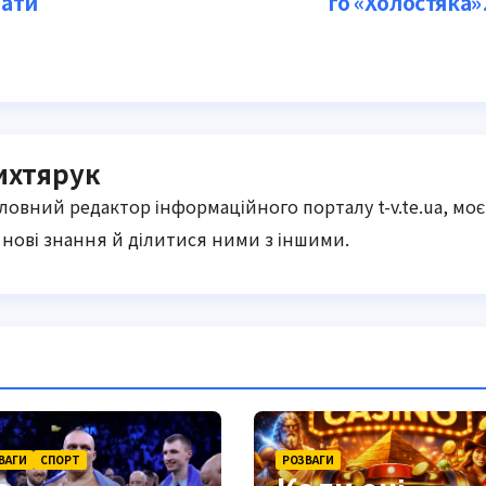
чати
го «Холостяка»
ихтярук
оловний редактор інформаційного порталу t-v.te.ua, моє
нові знання й ділитися ними з іншими.
ВАГИ
СПОРТ
РОЗВАГИ