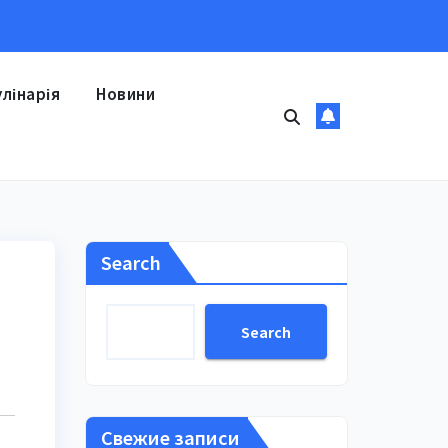
улінарія
Новини
Search
Search
Свежие записи