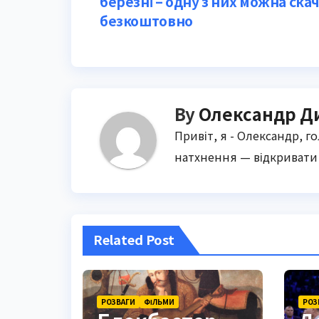
березні – одну з них можна ска
navigation
безкоштовно
By
Олександр Д
Привіт, я - Олександр, г
натхнення — відкривати 
Related Post
РОЗВАГИ
ФІЛЬМИ
РОЗ