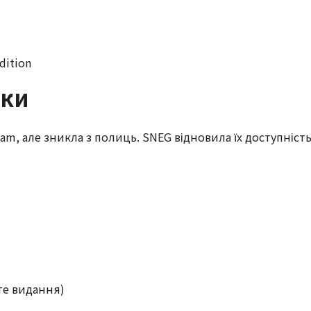
dition
ики
am, але зникла з полиць. SNEG відновила їх доступність
4-те видання)