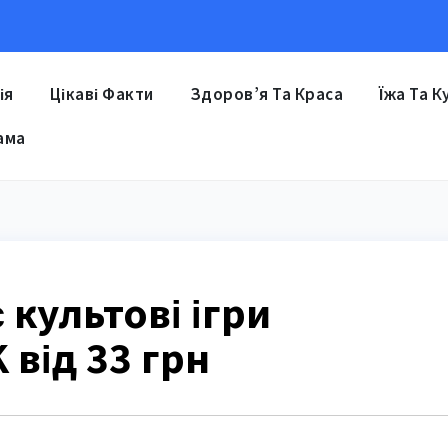
ія
Цікаві Факти
Здоров’я Та Краса
Їжа Та К
ама
 культові ігри
від 33 грн