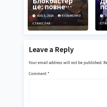
Блокбастер
Д
це: повне
п
визначення,
бі
AUG 5, 2026
КУЗЬМЕНКО
JU
історія та
п
сучасне
д
СТАНІСЛАВ
СТА
значення
2
Leave a Reply
Your email address will not be published.
R
Comment
*