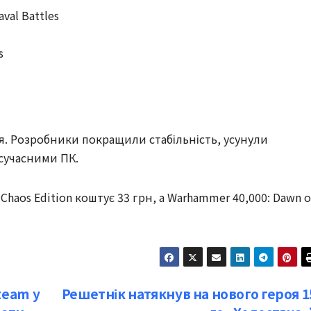
val Battles
s
я. Розробники покращили стабільність, усунули
 сучасними ПК.
 Chaos Edition коштує 33 грн, а Warhammer 40,000: Dawn o
team у
Решетнік натякнув на нового героя 1