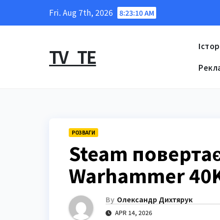
Skip
Fri. Aug 7th, 2026
8:23:12 AM
to
content
Істор
TV_TE
Рекл
РОЗВАГИ
Steam повертає
Warhammer 40K 
By
Олександр Дихтярук
APR 14, 2026