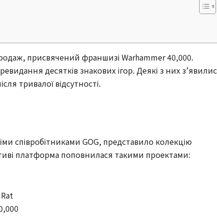
родаж, присвячений франшизі Warhammer 40,000.
евидання десятків знакових ігор. Деякі з них з’явили
ісля тривалої відсутності.
ми співробітниками GOG, представило колекцію
іативі платформа поповнилася такими проектами:
 Rat
0,000