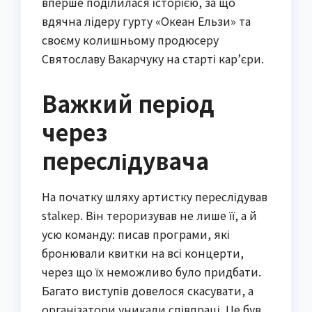
вперше поділилася історією, за що
вдячна лідеру гурту «Океан Ельзи» та
своєму колишньому продюсеру
Святославу Вакарчуку на старті кар’єри.
Важкий період
через
переслідувача
На початку шляху артистку переслідував
stalкер. Він тероризував не лише її, а й
усю команду: писав програми, які
бронювали квитки на всі концерти,
через що їх неможливо було придбати.
Багато виступів довелося скасувати, а
організатори уникали співпраці. Це був