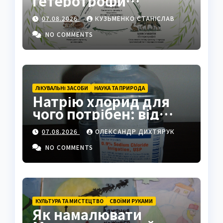
гетеротрофи
екосистеми
07.08.2026
КУЗЬМЕНКО СТАНІСЛАВ
NO COMMENTS
ЛІКУВАЛЬНІ ЗАСОБИ
НАУКА ТА ПРИРОДА
Натрію хлорид для
чого потрібен: від
фізрозчину до
07.08.2026
ОЛЕКСАНДР ДИХТЯРУК
промисловості
NO COMMENTS
КУЛЬТУРА ТА МИСТЕЦТВО
СВОЇМИ РУКАМИ
Як намалювати