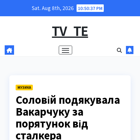
Skip
Sat. Aug 8th, 2026
10:50:38 PM
to
content
TV_TE
МУЗИКА
Соловій подякувала
Вакарчуку за
порятунок від
сталкера