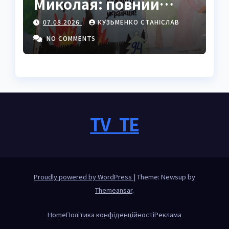
Миколая: повний
покроковий гайд з
07.08.2026
КУЗЬМЕНКО СТАНІСЛАВ
секретами майстрів
NO COMMENTS
TV_TE
Proudly powered by WordPress
|
Theme: Newsup by
Themeansar
.
Home
Політика конфіденційності
Реклама