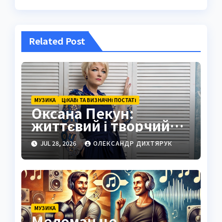
Related Post
МУЗИКА
ЦІКАВІ ТА ВИЗНАЧНІ ПОСТАТІ
Оксана Пекун:
життєвий і творчий
шлях
JUL 28, 2026
ОЛЕКСАНДР ДИХТЯРУК
МУЗИКА
Меломан це