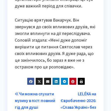
дуже важкий період для співачки.
Ситуацію врятував Вакарчук. Він
звернувся до своїх впливових друзів, які
змогли вплинути на дії переслідувача.
Соловій згадала: «Мені дуже допоміг
вирішити це питання Святослав через
своїх впливових друзів. Я дуже рада, що
це закінчилось, бо зараз я вже не з
острахом про це розповідаю».
Post
Чи можна слухати
LELÉKA на
музику в піст: повний
Євробаченні-2026:
navigation
гід для душі
«Слава Україні» без