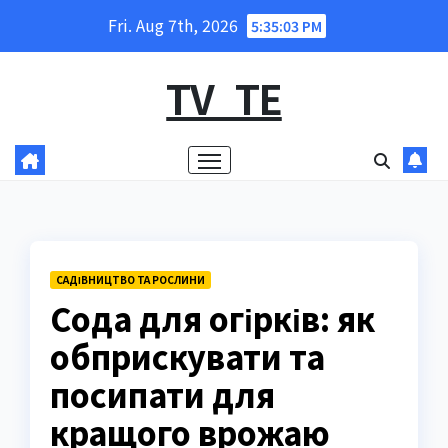
Skip
Fri. Aug 7th, 2026
5:35:04 PM
to
content
TV_TE
САДІВНИЦТВО ТА РОСЛИНИ
Сода для огірків: як
обприскувати та
посипати для
кращого врожаю