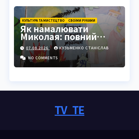
КУЛЬТУРА ТА МИСТЕЦТВО
СВОЇМИ РУКАМИ
Як намалювати
Миколая: повний
покроковий гайд з
07.08.2026
КУЗЬМЕНКО СТАНІСЛАВ
секретами майстрів
NO COMMENTS
TV_TE