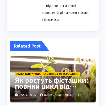
— відкривати нові
знання й ділитися ними
з іншими.
Related Post
НАУКА ТА ПРИРОДА
САДІВНИЦТВО ТА РОСЛИНИ
Як ростуть фісташки:
повний цикл від
насіння до стиглого
AUG 6, 2026
ОЛЕКСАНДР ДИХТЯРУК
горіха