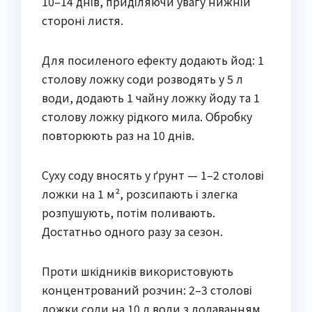
10–14 днів, приділяючи увагу нижній
стороні листя.
Для посиленого ефекту додають йод: 1
столову ложку соди розводять у 5 л
води, додають 1 чайну ложку йоду та 1
столову ложку рідкого мила. Обробку
повторюють раз на 10 днів.
Суху соду вносять у ґрунт — 1–2 столові
ложки на 1 м², розсипають і злегка
розпушують, потім поливають.
Достатньо одного разу за сезон.
Проти шкідників використовують
концентрований розчин: 2–3 столові
ложки соди на 10 л води з додаванням