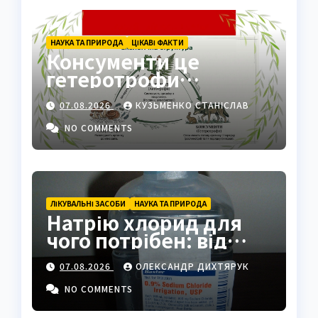
НАУКА ТА ПРИРОДА
ЦІКАВІ ФАКТИ
Консументи це
гетеротрофи
екосистеми
07.08.2026
КУЗЬМЕНКО СТАНІСЛАВ
NO COMMENTS
ЛІКУВАЛЬНІ ЗАСОБИ
НАУКА ТА ПРИРОДА
Натрію хлорид для
чого потрібен: від
фізрозчину до
07.08.2026
ОЛЕКСАНДР ДИХТЯРУК
промисловості
NO COMMENTS