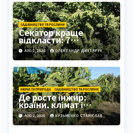
САДІВНИЦТВО ТА РОСЛИНИ
Секатор краще
відкласти: 7
вічнозелених рослин
AUG 2, 2026
ОЛЕКСАНДР ДИХТЯРУК
без обрізки
НАУКА ТА ПРИРОДА
САДІВНИЦТВО ТА РОСЛИНИ
Де росте інжир:
країни, клімат і
секрети вирощування
AUG 2, 2026
КУЗЬМЕНКО СТАНІСЛАВ