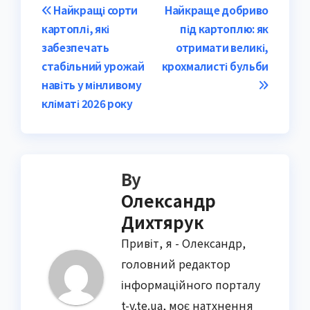
Post
Найкращі сорти
Найкраще добриво
картоплі, які
під картоплю: як
navigation
забезпечать
отримати великі,
стабільний урожай
крохмалисті бульби
навіть у мінливому
кліматі 2026 року
By
Олександр
Дихтярук
Привіт, я - Олександр,
головний редактор
інформаційного порталу
t-v.te.ua, моє натхнення