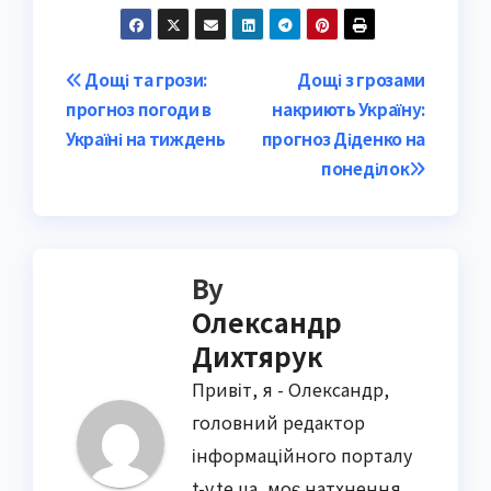
Post
Дощі та грози:
Дощі з грозами
прогноз погоди в
накриють Україну:
navigation
Україні на тиждень
прогноз Діденко на
понеділок
By
Олександр
Дихтярук
Привіт, я - Олександр,
головний редактор
інформаційного порталу
t-v.te.ua, моє натхнення