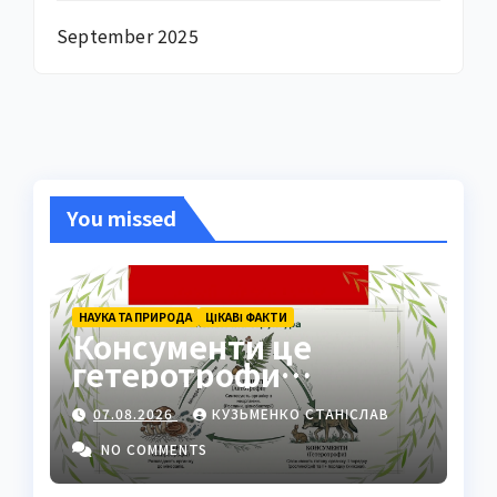
September 2025
You missed
НАУКА ТА ПРИРОДА
ЦІКАВІ ФАКТИ
Консументи це
гетеротрофи
екосистеми
07.08.2026
КУЗЬМЕНКО СТАНІСЛАВ
NO COMMENTS