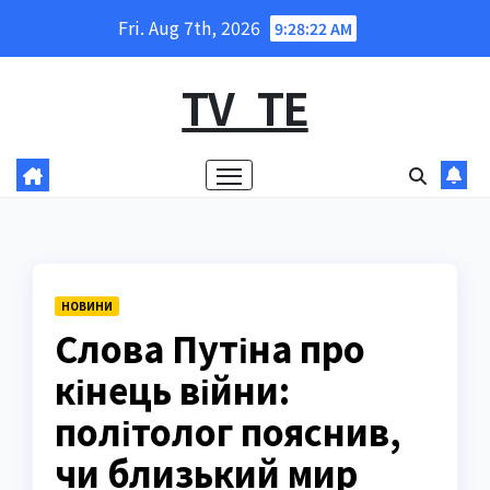
Skip
Fri. Aug 7th, 2026
9:28:23 AM
to
content
TV_TE
НОВИНИ
Слова Путіна про
кінець війни:
політолог пояснив,
чи близький мир