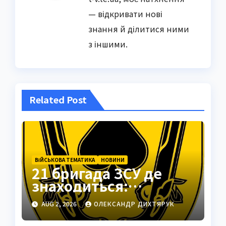
— відкривати нові
знання й ділитися ними
з іншими.
Related Post
ВІЙСЬКОВА ТЕМАТИКА
НОВИНИ
21 бригада ЗСУ де
знаходиться:
Подільськ як
AUG 2, 2026
ОЛЕКСАНДР ДИХТЯРУК
стратегічний центр