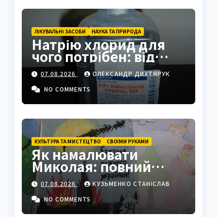
ЛІКУВАЛЬНІ ЗАСОБИ
НАУКА ТА ПРИРОДА
Натрію хлорид для
чого потрібен: від
фізрозчину до
07.08.2026
ОЛЕКСАНДР ДИХТЯРУК
промисловості
NO COMMENTS
КУЛЬТУРА ТА МИСТЕЦТВО
СВОЇМИ РУКАМИ
Як намалювати
Миколая: повний
покроковий гайд з
07.08.2026
КУЗЬМЕНКО СТАНІСЛАВ
секретами майстрів
NO COMMENTS