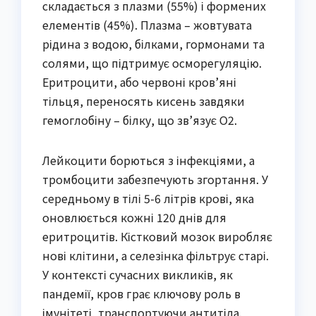
складається з плазми (55%) і формених
елементів (45%). Плазма – жовтувата
рідина з водою, білками, гормонами та
солями, що підтримує осморегуляцію.
Еритроцити, або червоні кров’яні
тільця, переносять кисень завдяки
гемоглобіну – білку, що зв’язує O2.
Лейкоцити борються з інфекціями, а
тромбоцити забезпечують згортання. У
середньому в тілі 5-6 літрів крові, яка
оновлюється кожні 120 днів для
еритроцитів. Кістковий мозок виробляє
нові клітини, а селезінка фільтрує старі.
У контексті сучасних викликів, як
пандемії, кров грає ключову роль в
імунітеті, транспортуючи антитіла.