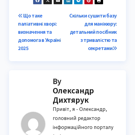
Post
Що таке
Скільки сушити базу
паліативні хворі:
для манікюру:
navigation
визначення та
детальний посібник
допомога в Україні
з тривалістю та
2025
секретами
By
Олександр
Дихтярук
Привіт, я - Олександр,
головний редактор
інформаційного порталу