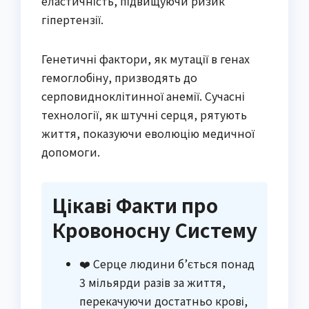
еластичність, підвищуючи ризик
гіпертензії.
Генетичні фактори, як мутації в генах
гемоглобіну, призводять до
серповидноклітинної анемії. Сучасні
технології, як штучні серця, рятують
життя, показуючи еволюцію медичної
допомоги.
Цікаві Факти про
Кровоносну Систему
❤️ Серце людини б’ється понад
3 мільярди разів за життя,
перекачуючи достатньо крові,