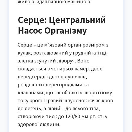
живою, адаптивною машиною.
Серце: Центральний
Насос Організму
Серце – це м’язовий орган розміром з
кулак, розташований у грудній клітці,
злегка зсунутий ліворуч. Воно
складається з чотирьох камер: двох
передсердь і двох шлуночків,
розділених перегородками та
клапанами, що запобігають зворотному
току крові. Правий шлуночок качає кров
до легень, а лівий – до всього тіла,
створюючи тиск до 120/80 мм рт. ст. у
здорової людини.