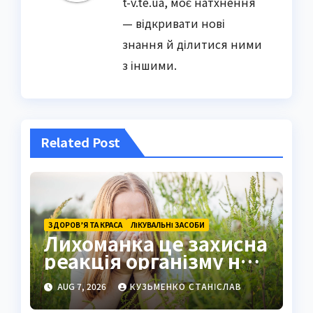
t-v.te.ua, моє натхнення
— відкривати нові
знання й ділитися ними
з іншими.
Related Post
ЗДОРОВ’Я ТА КРАСА
ЛІКУВАЛЬНІ ЗАСОБИ
Лихоманка це захисна
реакція організму на
інфекцію
AUG 7, 2026
КУЗЬМЕНКО СТАНІСЛАВ