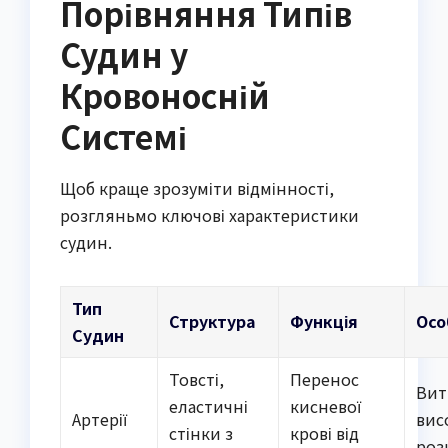
Порівняння Типів
Судин у
Кровоносній
Системі
Щоб краще зрозуміти відмінності,
розгляньмо ключові характеристики
судин.
Тип
Структура
Функція
Осо
Судин
Товсті,
Перенос
Вит
еластичні
кисневої
Артерії
вис
стінки з
крові від
роз