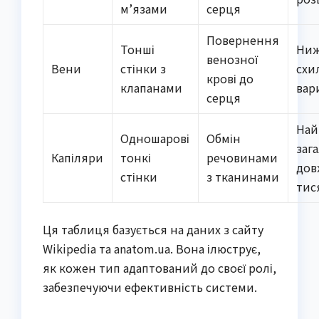
м’язами
серця
Повернення
Тонші
Ниж
венозної
Вени
стінки з
схи
крові до
клапанами
вар
серця
Най
Одношарові
Обмін
заг
Капіляри
тонкі
речовинами
дов
стінки
з тканинами
тис
Ця таблиця базується на даних з сайту
Wikipedia та anatom.ua. Вона ілюструє,
як кожен тип адаптований до своєї ролі,
забезпечуючи ефективність системи.