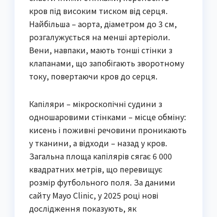
кров під високим тиском від серця.
Найбільша – аорта, діаметром до 3 см,
розгалужується на менші артеріоли.
Вени, навпаки, мають тонші стінки з
клапанами, що запобігають зворотному
току, повертаючи кров до серця.
Капіляри – мікроскопічні судини з
одношаровими стінками – місце обміну:
кисень і поживні речовини проникають
у тканини, а відходи – назад у кров.
Загальна площа капілярів сягає 6 000
квадратних метрів, що перевищує
розмір футбольного поля. За даними
сайту Mayo Clinic, у 2025 році нові
дослідження показують, як