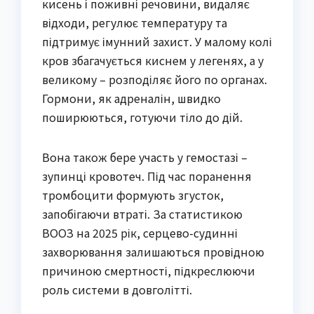
кисень і поживні речовини, видаляє
відходи, регулює температуру та
підтримує імунний захист. У малому колі
кров збагачується киснем у легенях, а у
великому – розподіляє його по органах.
Гормони, як адреналін, швидко
поширюються, готуючи тіло до дій.
Вона також бере участь у гемостазі –
зупинці кровотеч. Під час поранення
тромбоцити формують згусток,
запобігаючи втраті. За статистикою
ВООЗ на 2025 рік, серцево-судинні
захворювання залишаються провідною
причиною смертності, підкреслюючи
роль системи в довголітті.