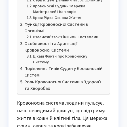
Кровоносні Судини: Мережа
Магістралей і Капілярів
Кров: Рідка Основа Життя
Функції Кровоносної Системи в
Організмі
Взаємозв’язок з Іншими Системами
Особливості та Адаптації
Кровоносної Системи
Цікаві Факти про Кровоносну
Систему
Порівняння Типів Судин у Кровоносній
Системі
Роль Кровоносної Системи в Здоров’ї
та Хворобах
Кровоносна система людини пульсує,
наче невидимий двигун, що підтримує
життя в кожній клітині тіла. Ця мережа
судин, серця та крові забезпечує