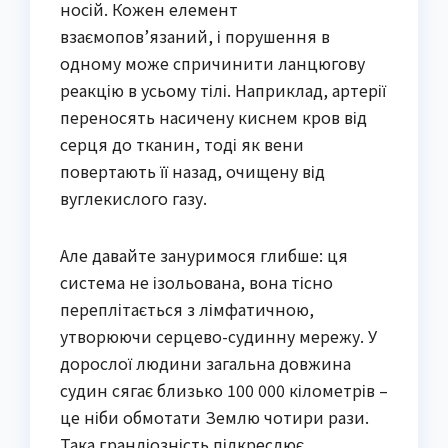
носій. Кожен елемент
взаємопов’язаний, і порушення в
одному може спричинити ланцюгову
реакцію в усьому тілі. Наприклад, артерії
переносять насичену киснем кров від
серця до тканин, тоді як вени
повертають її назад, очищену від
вуглекислого газу.
Але давайте зануримося глибше: ця
система не ізольована, вона тісно
переплітається з лімфатичною,
утворюючи серцево-судинну мережу. У
дорослої людини загальна довжина
судин сягає близько 100 000 кілометрів –
це ніби обмотати Землю чотири рази.
Така грандіозність підкреслює,