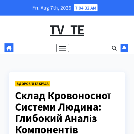
Skip
Fri. Aug 7th, 2026
7:04:33 AM
to
content
TV_TE
ЗДОРОВ’Я ТА КРАСА
Склад Кровоносної
Системи Людина:
Глибокий Аналіз
Компонентів