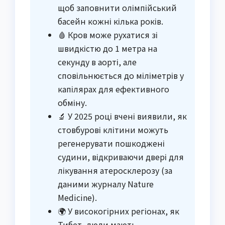
щоб заповнити олімпійський
басейн кожні кілька років.
🩸 Кров може рухатися зі
швидкістю до 1 метра на
секунду в аорті, але
сповільнюється до міліметрів у
капілярах для ефективного
обміну.
🔬 У 2025 році вчені виявили, як
стовбурові клітини можуть
регенерувати пошкоджені
судини, відкриваючи двері для
лікування атеросклерозу (за
даними журналу Nature
Medicine).
🌍 У високогірних регіонах, як
Тибет, люди мають