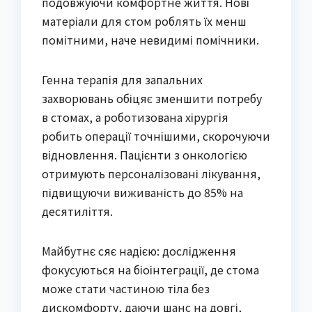
подовжуючи комфортне життя. Нові
матеріали для стом роблять їх менш
помітними, наче невидимі помічники.
Генна терапія для запальних
захворювань обіцяє зменшити потребу
в стомах, а роботизована хірургія
робить операції точнішими, скорочуючи
відновлення. Пацієнти з онкологією
отримують персоналізовані лікування,
підвищуючи виживаність до 85% на
десятиліття.
Майбутнє сяє надією: дослідження
фокусуються на біоінтеграції, де стома
може стати частиною тіла без
дискомфорту, даючи шанс на довгі,