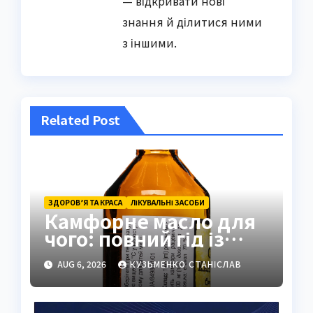
— відкривати нові
знання й ділитися ними
з іншими.
Related Post
ЗДОРОВ’Я ТА КРАСА
ЛІКУВАЛЬНІ ЗАСОБИ
Камфорне масло для
чого: повний гід із
застосуванням і
AUG 6, 2026
КУЗЬМЕНКО СТАНІСЛАВ
властивостями