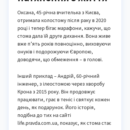
Оксана, 45-річна вчителька з Києва,
отримала колостому після раку в 2020
році і тепер бігає марафони, кажучи, що
стома дала їй друге дихання. Вона живе
вже п’ять років повноцінно, виховуючи
онуків і подорожуючи Європою,
доводячи, що обмеження – в голові.
Інший приклад – Андрій, 60-річний
інженер, з ілеостомою через хворобу
Крона з 2015 року. Він продовжує
працювати, грає в теніс і святкує кожен
день, як подарунок. Його історія,
подібна до тих на сайті
life.pravda.com.ua, показує, як стома стає