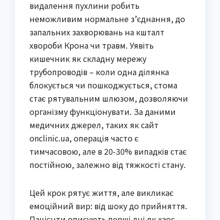
видалення пухлини робить
неможливим нормальне з’єднання, до
запальних захворювань на кшталт
хвороби Крона чи травм. Уявіть
кишечник як складну мережу
трубопроводів – коли одна ділянка
блокується чи пошкоджується, стома
стає рятувальним шлюзом, дозволяючи
організму функціонувати. За даними
медичних джерел, таких як сайт
onclinic.ua, операція часто є
тимчасовою, але в 20-30% випадків стає
постійною, залежно від тяжкості стану.
Цей крок рятує життя, але викликає
емоційний вир: від шоку до прийняття.
Пацієнти описують перші дні як хаос,