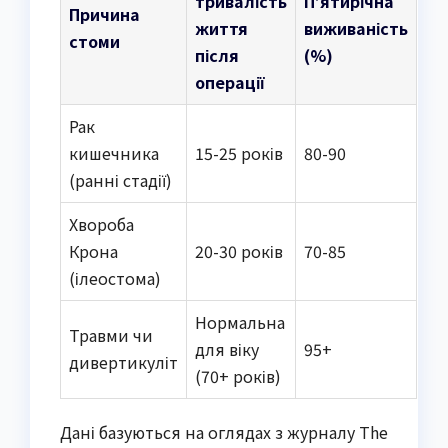
тривалість
П’ятирічна
Причина
життя
виживаність
стоми
після
(%)
операції
Рак
кишечника
15-25 років
80-90
(ранні стадії)
Хвороба
Крона
20-30 років
70-85
(ілеостома)
Нормальна
Травми чи
для віку
95+
дивертикуліт
(70+ років)
Дані базуються на оглядах з журналу The