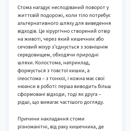
Стома нагадує несподіваний поворот у
життєвій подорожі, коли тіло потребує
альтернативного шляху для виведення
відходів. Це хірургічно створений отвір
на животі, через який кишечник або
сечовий міхур з’єднується з зовнішнім
середовищем, обходячи природні
шляхи. Колостома, наприклад,
формується з товстої кишки, а
ілеостома – з тонкої, і кожна має свої
нюанси в роботі: перша виводить більш
сформовані відходи, тоді як друга –
рідші, що вимагає частішого догляду.
Причини накладання стоми
різноманітні, від раку кишечника, де