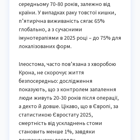
середньому 70-80 років, залежно від
країни. У випадках раку товстої кишки,
п’ятирічна виживаність сягає 65%
глобально, а з сучасними
імунотерапіями в 2025 році – до 75% для
локалізованих форм.
Ілеостома, часто пов’язана з хворобою
Крона, не скорочує життя
безпосередньо: дослідження
показують, що з контролем запалення
люди живуть 20-30 років після операції,
а дехто й довше. Цікаво, що в Європі, за
статистикою Євростату 2025,
смертність від ускладнень стоми
становить менше 1%, завдяки
покращеному догляду.