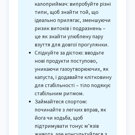
калоприймач: випробуйте різні
типи, щоб знайти той, що
ідеально прилягає, зменшуючи
ризик витоків і подразнень –
це як знайти улюблену пару
взуття для довгої прогулянки.
Слідкуйте за дієтою: вводьте
нові продукти поступово,
уникаючи газоутворюючих, як
капуста, і додавайте клітковину
для стабільності – тіло подякує
стабільним ритмом.
Займайтеся спортом:
починайте з легких вправ, як
йога чи ходьба, щоб
підтримувати тонус м’язів
живота, але консультуйтеся з