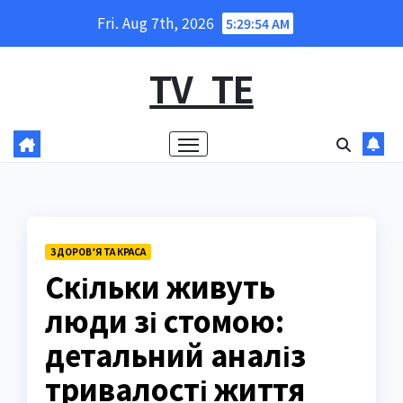
Skip
Fri. Aug 7th, 2026
5:29:56 AM
to
content
TV_TE
ЗДОРОВ’Я ТА КРАСА
Скільки живуть
люди зі стомою:
детальний аналіз
тривалості життя