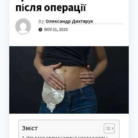
після операції
By
Олександр Дихтярук
NOV 21, 2025
Зміст
Що таке стома і чому її накладають: