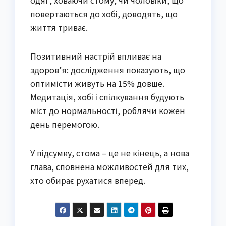
одяг, ховаючи стому, чи чоловіки, що
повертаються до хобі, доводять, що
життя триває.
Позитивний настрій впливає на
здоров’я: дослідження показують, що
оптимісти живуть на 15% довше.
Медитація, хобі і спілкування будують
міст до нормальності, роблячи кожен
день перемогою.
У підсумку, стома – це не кінець, а нова
глава, сповнена можливостей для тих,
хто обирає рухатися вперед.