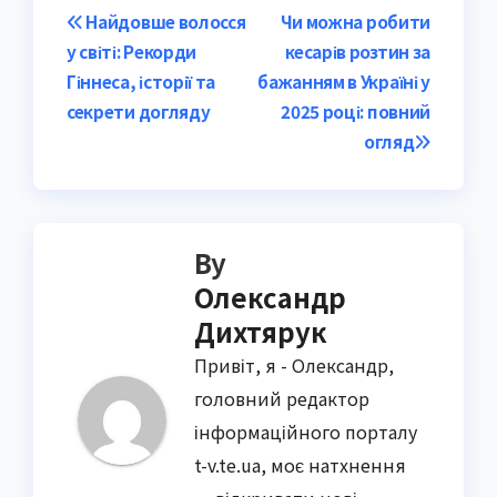
Post
Найдовше волосся
Чи можна робити
у світі: Рекорди
кесарів розтин за
navigation
Гіннеса, історії та
бажанням в Україні у
секрети догляду
2025 році: повний
огляд
By
Олександр
Дихтярук
Привіт, я - Олександр,
головний редактор
інформаційного порталу
t-v.te.ua, моє натхнення