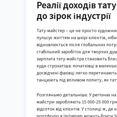
Реалії доходів тат
до зірок індустрії
Тату-майстер – це не просто художник
пульсує життям на шкірі клієнтів, ніб
відновлюється після глобальних потр
стабільний заробіток для творчих душ
зарплата тату-майстра становить близ
куди строкатіша: початківці в маленьки
досвідчені фахівці легко перетинають 
танцюють під впливом попиту, як тату
Розгляньмо детальніше. У регіонах н
майстри заробляють 15 000-25 000 гр
відсоток від клієнтів. У столиці ж, де
портфоліо в Instagram можуть брати 5