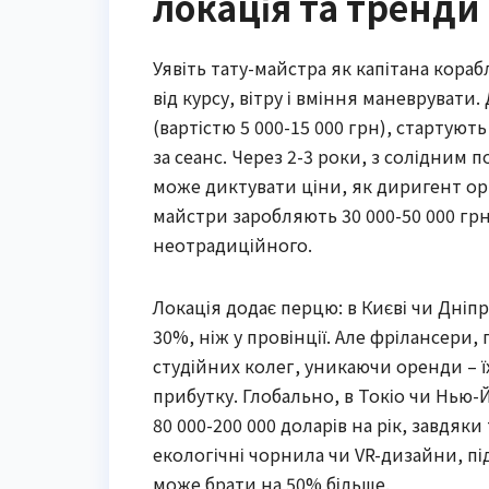
локація та тренди
Уявіть тату-майстра як капітана кора
від курсу, вітру і вміння маневрувати
(вартістю 5 000-15 000 грн), стартуют
за сеанс. Через 2-3 роки, з солідним 
може диктувати ціни, як диригент орке
майстри заробляють 30 000-50 000 грн
неотрадиційного.
Локація додає перцю: в Києві чи Дніпрі
30%, ніж у провінції. Але фрілансери,
студійних колег, уникаючи оренди – ї
прибутку. Глобально, в Токіо чи Нью-
80 000-200 000 доларів на рік, завдяк
екологічні чорнила чи VR-дизайни, пі
може брати на 50% більше.