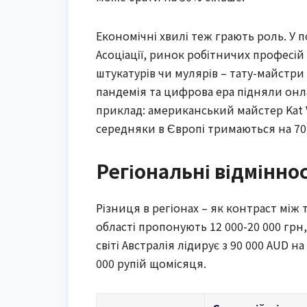
Економічні хвилі теж грають роль. У п
Асоціації, ринок робітничих професій 
штукатурів чи мулярів – тату-майстри н
пандемія та цифрова ера підняли онл
приклад: американський майстер Kat V
середняки в Європі тримаються на 70 
Регіональні відміннос
Різниця в регіонах – як контраст між 
області пропонують 12 000-20 000 грн, 
світі Австралія лідирує з 90 000 AUD н
000 рупій щомісяця.