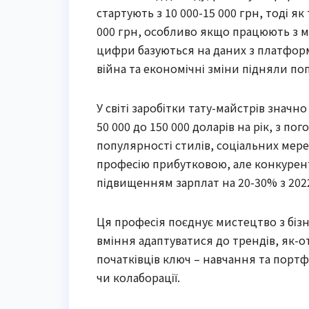
стартують з 10 000-15 000 грн, тоді я
000 грн, особливо якщо працюють з 
цифри базуються на даних з платформ 
війна та економічні зміни підняли по
У світі заробітки тату-майстрів значн
50 000 до 150 000 доларів на рік, з п
популярності стилів, соціальних мер
професію прибутковою, але конкурент
підвищенням зарплат на 20-30% з 2022
Ця професія поєднує мистецтво з бізн
вміння адаптуватися до трендів, як-о
початківців ключ – навчання та порт
чи колаборації.