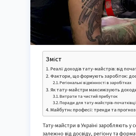
Зміст
Реалії доходів тату-майстрів: від почат
Фактори, що формують заробіток: дос
Регіональні відмінності в заробітках
Як тату-майстри максимізують доходи:
Витрати та чистий прибуток
Поради для тату-майстрів-початківц
Майбутнє професії: тренди та прогнози 
Тату-майстри в Україні заробляють у с
залежно від досвіду, регіону та форма