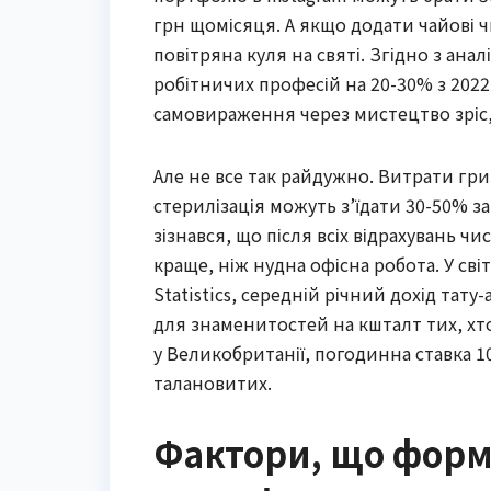
грн щомісяця. А якщо додати чайові ч
повітряна куля на святі. Згідно з ана
робітничих професій на 20-30% з 2022 
самовираження через мистецтво зріс,
Але не все так райдужно. Витрати гри
стерилізація можуть з’їдати 30-50% за
зізнався, що після всіх відрахувань ч
краще, ніж нудна офісна робота. У світ
Statistics, середній річний дохід тату
для знаменитостей на кшталт тих, хто
у Великобританії, погодинна ставка 
талановитих.
Фактори, що форму