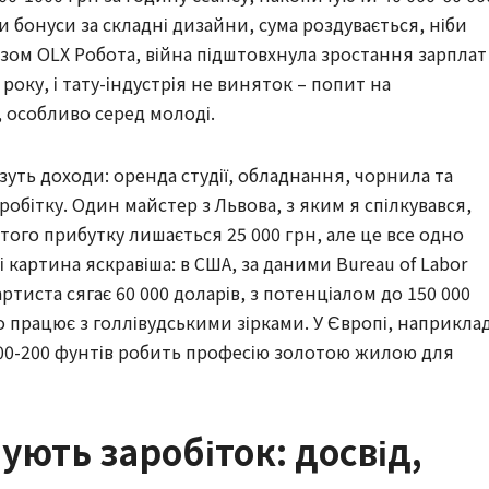
и бонуси за складні дизайни, сума роздувається, ніби
лізом OLX Робота, війна підштовхнула зростання зарплат
року, і тату-індустрія не виняток – попит на
 особливо серед молоді.
зуть доходи: оренда студії, обладнання, чорнила та
робітку. Один майстер з Львова, з яким я спілкувався,
истого прибутку лишається 25 000 грн, але це все одно
і картина яскравіша: в США, за даними Bureau of Labor
-артиста сягає 60 000 доларів, з потенціалом до 150 000
 працює з голлівудськими зірками. У Європі, наприкла
100-200 фунтів робить професію золотою жилою для
ють заробіток: досвід,