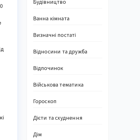
Будівництво
60
Ванна кімната
е
Визначні постаті
ід
Відносини та дружба
Відпочинок
Військова тематика
Гороскоп
жі
Дієти та схуднення
Дім