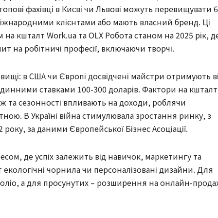
к топові фахівці в Києві чи Львові можуть перевищувати 
міжнародними клієнтами або мають власний бренд. Ці
на кшталт Work.ua та OLX Робота станом на 2025 рік, д
пит на робітничі професії, включаючи творчі.
о вищі: в США чи Європі досвідчені майстри отримують в
огодинними ставками 100-300 доларів. Фактори на кшталт
еж та сезонності впливають на доходи, роблячи
ною. В Україні війна стимулювала зростання ринку, з
 року, за даними Європейської Бізнес Асоціації.
есом, де успіх залежить від навичок, маркетингу та
т екологічні чорнила чи персоналізовані дизайни. Для
фоліо, а для просунутих – розширення на онлайн-прода