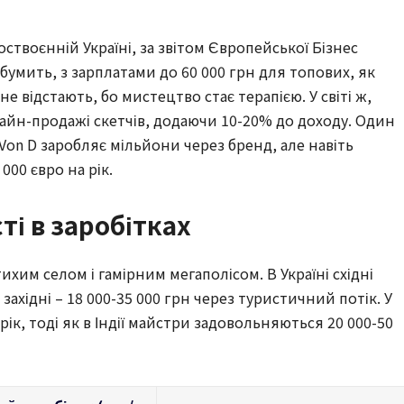
оствоєнній Україні, за звітом Європейської Бізнес
бумить, з зарплатами до 60 000 грн для топових, як
е відстають, бо мистецтво стає терапією. У світі ж,
айн-продажі скетчів, додаючи 10-20% до доходу. Один
on D заробляє мільйони через бренд, але навіть
000 євро на рік.
ті в заробітках
тихим селом і гамірним мегаполісом. В Україні східні
західні – 18 000-35 000 грн через туристичний потік. У
а рік, тоді як в Індії майстри задовольняються 20 000-50