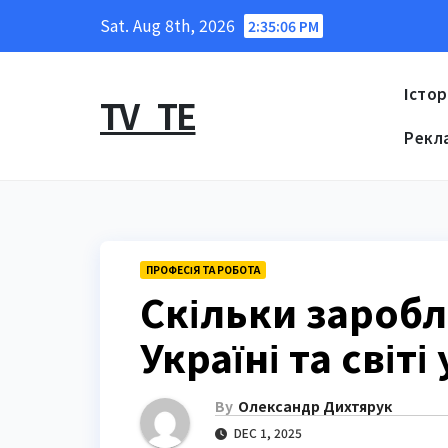
Skip
Sat. Aug 8th, 2026
2:35:07 PM
to
content
Істор
TV_TE
Рекл
ПРОФЕСІЯ ТА РОБОТА
Скільки заробл
Україні та світі
By
Олександр Дихтярук
DEC 1, 2025