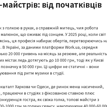
у-майстрів: від початківців
 з голкою в руках, а справжній митець, чия робота
и малюнок, що оживає під сонцем. У 2025 році, коли світ
ясінь, ця професія набирає обертів, перетворюючись н
. В Україні, за даними платформи Work.ua, середня
ько 20 000 гривень на місяць за резюме, але реальність
х містах ледь дотягують до 10 000 грн, тоді як у Києві
позначку в 50 000 грн. Ці цифри не статичні – вони
ювання під ритм музики в студії.
а кшталт Харкова чи Одеси, де ринок менш насичений,
н, працюючи в студіях з фіксованою ставкою плюс
 конкуренція гостра, як свіжа голка, топові майстри з
00-1000 грн за годину сеансу, накопичуючи 40 000-60 00