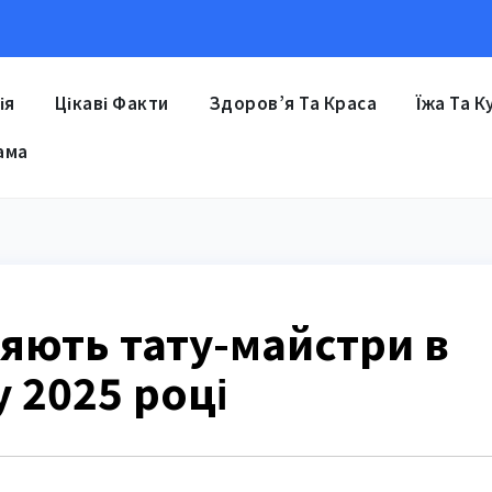
ія
Цікаві Факти
Здоров’я Та Краса
Їжа Та К
ама
яють тату-майстри в
 у 2025 році