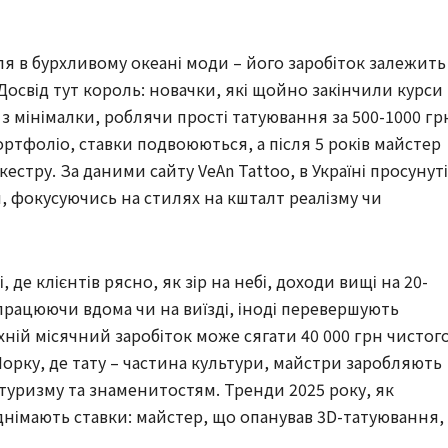
бля в бурхливому океані моди – його заробіток залежить
. Досвід тут король: новачки, які щойно закінчили курси
ь з мінімалки, роблячи прості татуювання за 500-1000 гр
портфоліо, ставки подвоюються, а після 5 років майстер
стру. За даними сайту VeAn Tattoo, в Україні просунуті
, фокусуючись на стилях на кшталт реалізму чи
, де клієнтів рясно, як зір на небі, доходи вищі на 20-
 працюючи вдома чи на виїзді, іноді перевершують
хній місячний заробіток може сягати 40 000 грн чистог
Йорку, де тату – частина культури, майстри заробляють
и туризму та знаменитостям. Тренди 2025 року, як
днімають ставки: майстер, що опанував 3D-татуювання,