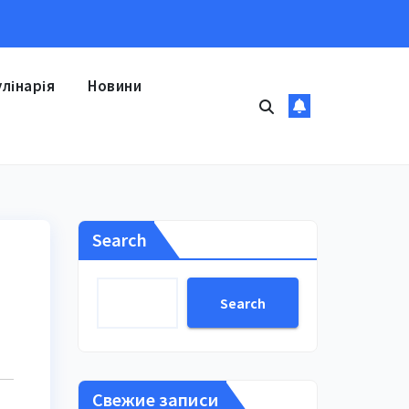
улінарія
Новини
Search
Search
Свежие записи