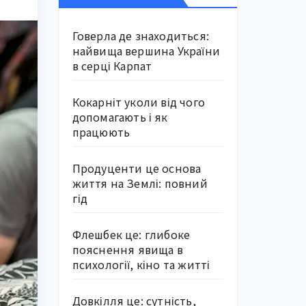
Говерла де знаходиться:
найвища вершина України
в серці Карпат
Кокарніт уколи від чого
допомагають і як
працюють
Продуценти це основа
життя на Землі: повний
гід
Флешбек це: глибоке
пояснення явища в
психології, кіно та житті
Довкілля це: сутність,