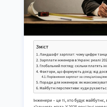
Зміст
Ландшафт зарплат: чому цифри танцю
Зарплати інженерів в Україні: реалії 20
Глобальний погляд: скільки платять 
Фактори, що формують дохід: від досв
Порівняння зарплат за спеціалізаціям
Поради для інженерів: як максимізуват
Майбутні перспективи: куди рухаютьс
Інженери – це ті, хто будує майбутнє,
з’єднують міста. У 2025 році їхні зарп