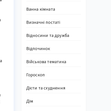
Ванна кімната
n
Визначні постаті
Відносини та дружба
Відпочинок
а
Військова тематика
Гороскоп
Дієти та схуднення
я
Дім
к