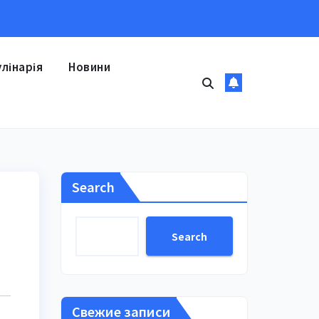
улінарія
Новини
Search
Search
Свежие записи