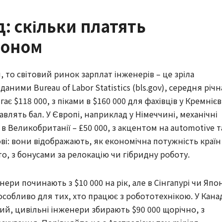
: скільки платять
доном
, то світовий ринок зарплат інженерів – це зріла
даними Bureau of Labor Statistics (bls.gov), середня річн
ає $118 000, з піками в $160 000 для фахівців у Кремнієв
влять бал. У Європі, наприклад у Німеччині, механічні
 в Великобританії – £50 000, з акцентом на automotive т
ові: вони відображають, як економічна потужність країн
о, з бонусами за релокацію чи гібридну роботу.
енери починають з $10 000 на рік, але в Сінгапурі чи Япон
особливо для тих, хто працює з робототехнікою. У Канад
ий, цивільні інженери збирають $90 000 щорічно, з