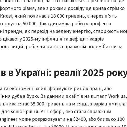
 золоті. Початківці часто стикаються з реальністю, де
ортного рівня, але з роками досвіду ця крива стрімко
Києві, який починає з 18 000 гривень, а через п’ять
тендує на 50 000. Така динаміка робить професію
і тренди, як перехід на зелену енергію, створюють но
о цікаво: у 2025-му інфляція та дефіцит кадрів
пропозицій, роблячи ринок справжнім полем битви за
 в Україні: реалії 2025 рок
йна та економічні хвилі формують ринок праці, але
ння дуба в бурю. За даними з сайтів на кшталт Work.ua,
ьника сягає 35 000 гривень на місяць, з варіаціями від
0 для senior-рівня. У IT-сфері, яка стала справжнім
engineer може розраховувати на $2400, або близько 100
к data scientist-а – на $3000. Ці показники зросли на 10