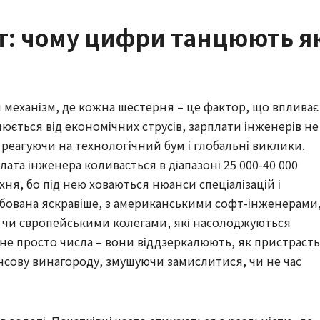
: чому цифри танцюють я
 механізм, де кожна шестерня – це фактор, що впливає
овлюється від економічних струсів, зарплати інженерів не
 реагуючи на технологічний бум і глобальні виклики.
плата інженера коливається в діапазоні 25 000-40 000
хня, бо під нею ховаються нюанси спеціалізацій і
фарбована яскравіше, з американськими софт-інженерами
к, чи європейськими колегами, які насолоджуються
и не просто числа – вони віддзеркалюють, як пристрасть
нсову винагороду, змушуючи замислитися, чи не час