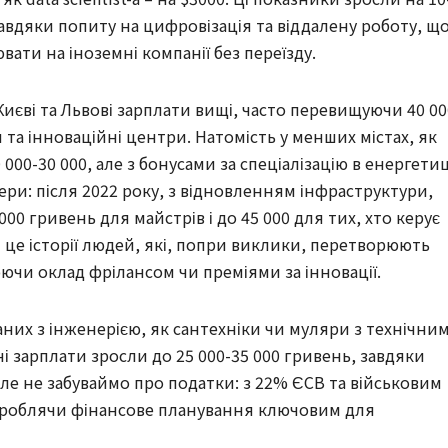
авдяки попиту на цифровізація та віддалену роботу, щ
ати на іноземні компанії без переїзду.
Києві та Львові зарплати вищі, часто перевищуючи 40 00
 та інноваційні центри. Натомість у менших містах, як
 000-30 000, але з бонусами за спеціалізацію в енергетиц
нери: після 2022 року, з відновленням інфраструктури,
000 гривень для майстрів і до 45 000 для тих, хто керує
 це історії людей, які, попри виклики, перетворюють
юючи оклад фрілансом чи преміями за інновації.
них з інженерією, як сантехніки чи муляри з технічни
ні зарплати зросли до 25 000-35 000 гривень, завдяки
 Але не забуваймо про податки: з 22% ЄСВ та військовим
 роблячи фінансове планування ключовим для