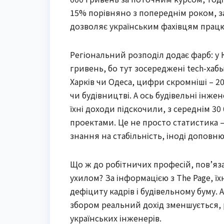
15% порівняно з попереднім роком, з
дозволяє українським фахівцям працюв
Регіональний розподіл додає фарб: у 
гривень, бо тут зосереджені tech-хабы
Харків чи Одеса, цифри скромніші – 20
чи будівництві. А ось будівельні інже
їхні доходи підскочили, з середнім 30 
проектами. Це не просто статистика –
знання на стабільність, іноді доповн
Що ж до робітничих професій, пов’яза
ухилом? За інформацією з The Page, їх
дефіциту кадрів і будівельному буму.
збором реальний дохід зменшується,
українських інженерів.