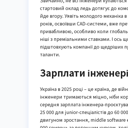
Звичайно, не всі інженери купаються в
стартовий оклад ледь дотягує до комф
йде вгору. Уявіть молодого механіка в 
років, освоївши CAD-системи, вже пре
привабливою, особливо коли глобальн
ніші з преміальними ставками. І ось щ
підштовхують компанії до щедріших 
таланти.
Зарплати інженерів
Україна в 2025 році – це країна, де ві
інженери тримаються міцно, ніби корі
середня зарплата інженера-проєктувал
25 000 для junior-спеціалістів до 60 00
двигуном зростання, middle software 
000 гривень за поточним курсом, тоді я