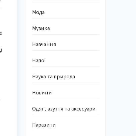
о
Мода
Музика
0
Навчання
і
Напої
Наука та природа
Новини
м
Одяг, взуття та аксесуари
Паразити