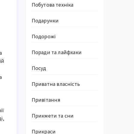
Побутова техніка
Подарунки
Подорожі
Поради та лайфхаки
а
ій
Посуд
а
Приватна власність
Привітання
ії
Прикмети та сни
і,
Прикраси