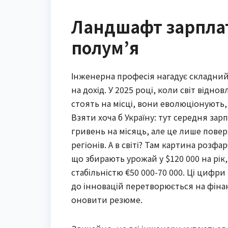
Ландшафт зарплат
полум’я
Інженерна професія нагадує складний
на дохід. У 2025 році, коли світ відн
стоять на місці, вони еволюціонують,
Взяти хоча б Україну: тут середня зар
гривень на місяць, але це лише повер
регіонів. А в світі? Там картина роз
що збирають урожай у $120 000 на рі
стабільністю €50 000-70 000. Ці цифр
до інновацій перетворюється на фіна
оновити резюме.