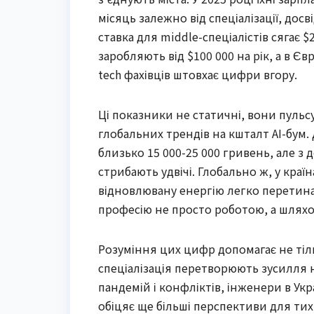
місяць залежно від спеціалізації, досв
ставка для middle-спеціалістів сягає $
заробляють від $100 000 на рік, а в Єв
tech фахівців штовхає цифри вгору.
Ці показники не статичні, вони пульс
глобальних трендів на кшталт AI-бум.
близько 15 000-25 000 гривень, але з
стрибають удвічі. Глобально ж, у краї
відновлювану енергію легко перетина
професію не просто роботою, а шляхом
Розуміння цих цифр допомагає не тіль
спеціалізація перетворюють зусилля н
пандемій і конфліктів, інженери в Укр
обіцяє ще більші перспективи для тих