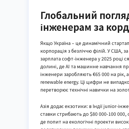
Глобальний погляд
інженерам за кор
Якщо Україна – це динамічний стартап
корпорація з безліччю філій. У США, за 
зарплата софт-інженера у 2025 році сяг
долині, де AI та машинне навчання пра
інженери заробляють €65 000 на рік, а
renewable energy. Ці цифри не випадк
перетворює технічні навички на золот
Азія додає екзотики: в Індії junior-інж
ставки стрибають до $80 000-100 000, 
де попит на екологічні проекти висок