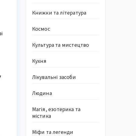
Книжки та література
Космос
ві
Культура та мистецтво
Кухня
у
Лікувальні засоби
Людина
Магія, езотерика та
містика
Міфи та легенди
-