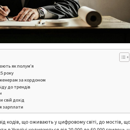
ють як полум’я
25 року
інженерам за кордоном
іду до трендів
и
и свій дохід
я зарплати
 від кодів, що оживають у цифровому світі, до мостів, щ
лати в Україні коливаються від 20 000 до 60 000 гривень н