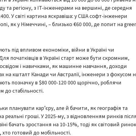
іду та регіону, з IT-інженерами на вершині, де середня
2400. У світі картина яскравіша: у США софт-інженери
ропі, як у Німеччині, – близько €60 000, де попит на gree
ують під впливом економіки, війни в Україні чи
 Для початківців в Україні старт може бути скромним,
 досвідом і навичками, як машинне навчання, доходи
нах на кшталт Канади чи Австралії, інженери з фокусом н
ють позначку в $80 000-120 000 щорічно, роблячи
 до стабільності.
ки планувати кар’єру, але й бачити, як географія та
а реальні гроші. У 2025-му, з відновленням ринків післ
аїні бачать зростання на 10-15%, тоді як світовий рино
, хто готовий до мобільності.