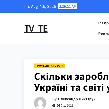
Skip
Fri. Aug 7th, 2026
8:39:22 AM
to
content
Істор
TV_TE
Рекл
ПРОФЕСІЯ ТА РОБОТА
Скільки заробл
Україні та світі
By
Олександр Дихтярук
DEC 1, 2025