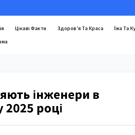
ія
Цікаві Факти
Здоров’я Та Краса
Їжа Та К
ама
яють інженери в
 у 2025 році