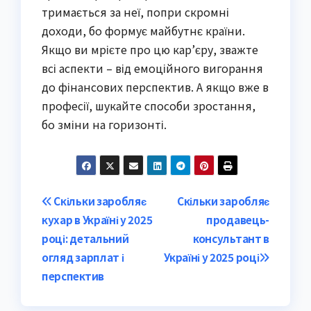
тримається за неї, попри скромні
доходи, бо формує майбутнє країни.
Якщо ви мрієте про цю кар’єру, зважте
всі аспекти – від емоційного вигорання
до фінансових перспектив. А якщо вже в
професії, шукайте способи зростання,
бо зміни на горизонті.
Post
Скільки заробляє
Скільки заробляє
кухар в Україні у 2025
продавець-
navigation
році: детальний
консультант в
огляд зарплат і
Україні у 2025 році
перспектив