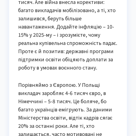
тисяч. Але війна внесла корективи:
багато викладачів мобілізовано, а ті, хто
залишився, беруть більше
навантаження. Додайте інфляцію – 10-
15% у 2025-му – і зрозумієте, чому
реальна купівельна спроможність падає.
Проте є й позитив: державні програми
підтримки освіти обіцяють доплати за
роботу в умовах воєнного стану.
Порівняймо з Європою. У Польщі
викладач заробляє 4-6 тисяч євро, в
Німеччині – 5-8 тисяч. Це боляче, бо
багато українців емігрують. За даними
Міністерства освіти, відтік кадрів сягає
20% за останні роки. Але ті, хто
залишається, часто мотивовані не