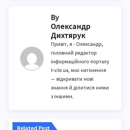
By
Олександр
Дихтярук
Привіт, я - Олександр,
головний редактор
інформаційного порталу
t-v.te.ua, моє натхнення
— відкривати нові
знання й ділитися ними
з іншими.
Related Post