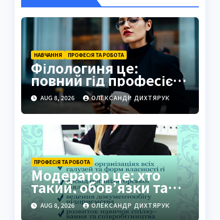
НАВЧАННЯ
ПРОФЕСІЯ ТА РОБОТА
Філологиня це:
повний гід професією,
освітою та кар’єрою
AUG 8, 2026
ОЛЕКСАНДР ДИХТЯРУК
ПРОФЕСІЯ ТА РОБОТА
Модератор це: хто
такий, обов’язки та
секрети професії
AUG 8, 2026
ОЛЕКСАНДР ДИХТЯРУК