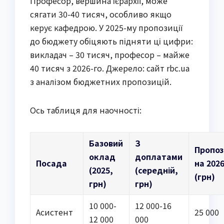
Професор, вершина ієрархії, може
сягати 30-40 тисяч, особливо якщо
керує кафедрою. У 2025-му пропозиції
до бюджету обіцяють підняти ці цифри:
викладач – 30 тисяч, професор – майже
40 тисяч з 2026-го. Джерело: сайт rbc.ua
з аналізом бюджетних пропозицій.
Ось таблиця для наочності:
Базовий
З
Пропоз
оклад
доплатами
Посада
на 202
(2025,
(середній,
(грн)
грн)
грн)
10 000-
12 000-16
Асистент
25 000
12 000
000