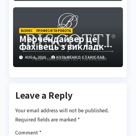
БІЗНЕС
ПРОФЕСІЯ ТА РОБОТА
Мерчендайзер це
фахівець з викладки
товарів
AUG 6, 2026
КУЗЬМЕНКО СТАНІСЛАВ
Leave a Reply
Your email address will not be published.
Required fields are marked
*
Comment
*