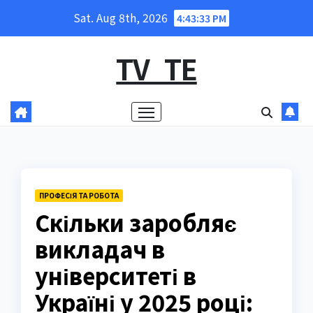
Skip
Sat. Aug 8th, 2026
4:43:34 PM
to
content
TV_TE
ПРОФЕСІЯ ТА РОБОТА
Скільки заробляє
викладач в
університеті в
Україні у 2025 році: