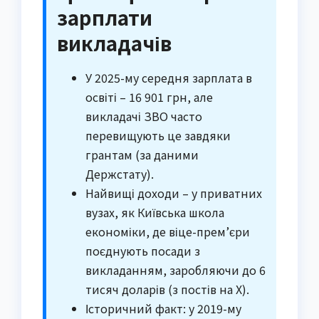
зарплати
викладачів
У 2025-му середня зарплата в
освіті – 16 901 грн, але
викладачі ЗВО часто
перевищують це завдяки
грантам (за даними
Держстату).
Найвищі доходи – у приватних
вузах, як Київська школа
економіки, де віце-прем’єри
поєднують посади з
викладанням, заробляючи до 6
тисяч доларів (з постів на X).
Історичний факт: у 2019-му