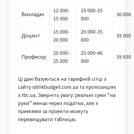
12 000-
15 000-25
Викладач
30 000
15 000
000
15 000-
20 000-35
Доцент
35 000
20 000
000
20 000-
25 000-40
Професор
39 930
25 000
000
Ці дані базуються на тарифній сітці з
сайту oblikbudget.com.ua та пропозиціях
з rbc.ua. Зверніть увагу: реальні суми “на
руки” менші через податки, але з
преміями за проекти можуть
перевищувати таблицю.