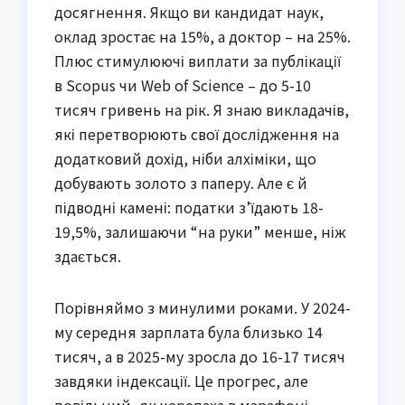
досягнення. Якщо ви кандидат наук,
оклад зростає на 15%, а доктор – на 25%.
Плюс стимулюючі виплати за публікації
в Scopus чи Web of Science – до 5-10
тисяч гривень на рік. Я знаю викладачів,
які перетворюють свої дослідження на
додатковий дохід, ніби алхіміки, що
добувають золото з паперу. Але є й
підводні камені: податки з’їдають 18-
19,5%, залишаючи “на руки” менше, ніж
здається.
Порівняймо з минулими роками. У 2024-
му середня зарплата була близько 14
тисяч, а в 2025-му зросла до 16-17 тисяч
завдяки індексації. Це прогрес, але
повільний, як черепаха в марафоні.