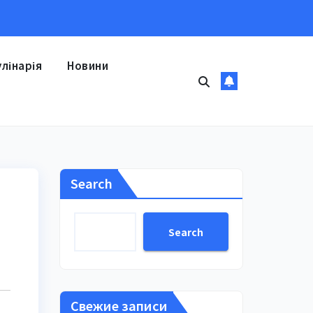
улінарія
Новини
Search
і
Search
Свежие записи