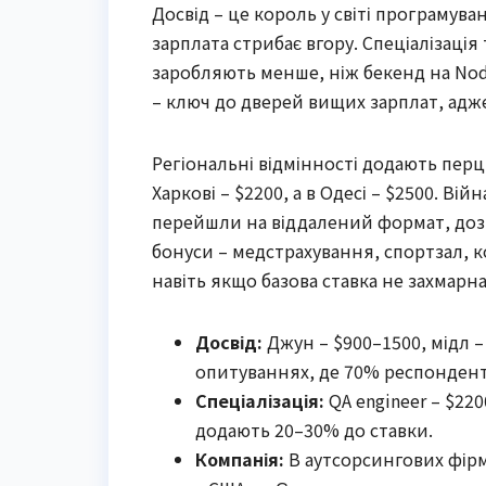
Досвід – це король у світі програмува
зарплата стрибає вгору. Спеціалізаці
заробляють менше, ніж бекенд на Node
– ключ до дверей вищих зарплат, адж
Регіональні відмінності додають перцю
Харкові – $2200, а в Одесі – $2500. Ві
перейшли на віддалений формат, доз
бонуси – медстрахування, спортзал, 
навіть якщо базова ставка не захмарна
Досвід:
Джун – $900–1500, мідл –
опитуваннях, де 70% респондент
Спеціалізація:
QA engineer – $2200
додають 20–30% до ставки.
Компанія:
В аутсорсингових фірма