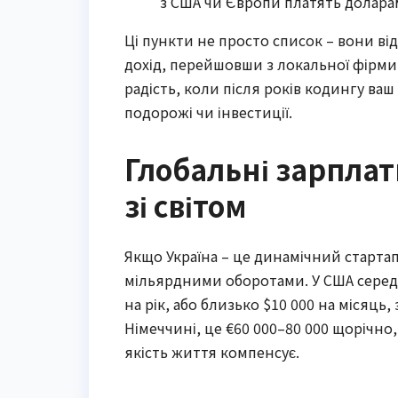
з США чи Європи платять долара
Ці пункти не просто список – вони ві
дохід, перейшовши з локальної фірми 
радість, коли після років кодингу в
подорожі чи інвестиції.
Глобальні зарплат
зі світом
Якщо Україна – це динамічний стартап,
мільярдними оборотами. У США середня
на рік, або близько $10 000 на місяць,
Німеччині, це €60 000–80 000 щорічно, 
якість життя компенсує.