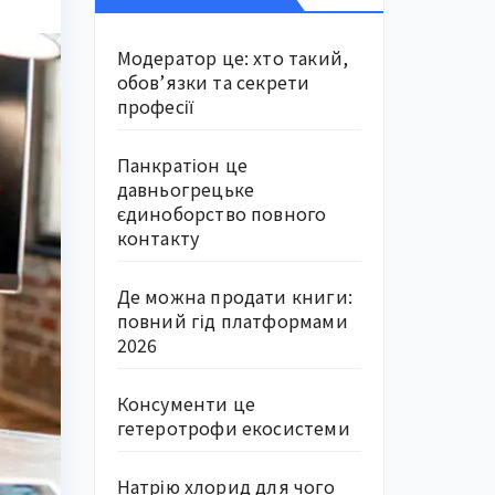
Модератор це: хто такий,
обов’язки та секрети
професії
Панкратіон це
давньогрецьке
єдиноборство повного
контакту
Де можна продати книги:
повний гід платформами
2026
Консументи це
гетеротрофи екосистеми
Натрію хлорид для чого