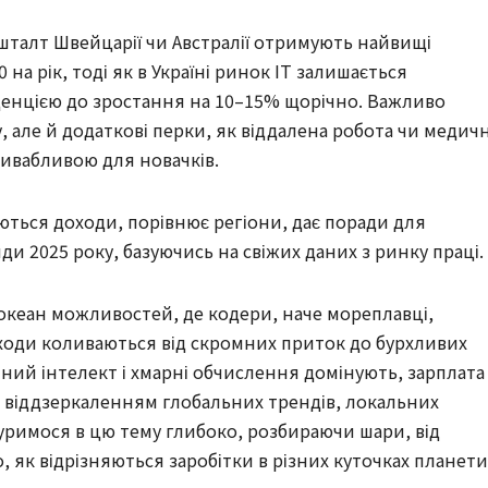
кшталт Швейцарії чи Австралії отримують найвищі
на рік, тоді як в Україні ринок IT залишається
енцією до зростання на 10–15% щорічно. Важливо
у, але й додаткові перки, як віддалена робота чи медич
ривабливою для новачків.
ються доходи, порівнює регіони, дає поради для
ди 2025 року, базуючись на свіжих даних з ринку праці.
океан можливостей, де кодери, наче мореплавці,
доходи коливаються від скромних приток до бурхливих
учний інтелект і хмарні обчислення домінують, зарплата
а віддзеркаленням глобальних трендів, локальних
нуримося в цю тему глибоко, розбираючи шари, від
о, як відрізняються заробітки в різних куточках планети