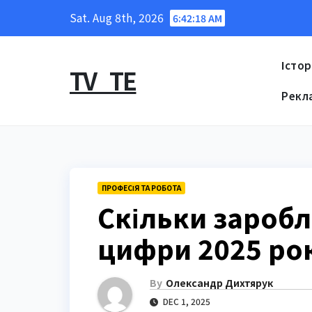
Skip
Sat. Aug 8th, 2026
6:42:19 AM
to
content
Істор
TV_TE
Рекл
ПРОФЕСІЯ ТА РОБОТА
Скільки заробл
цифри 2025 року
By
Олександр Дихтярук
DEC 1, 2025