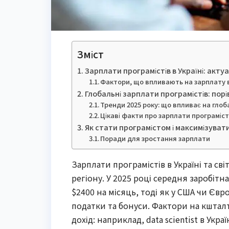
Зміст
Зарплати програмістів в Україні: актуа
Фактори, що впливають на зарплату в
Глобальні зарплати програмістів: порів
Тренди 2025 року: що впливає на глоб
Цікаві факти про зарплати програміст
Як стати програмістом і максимізуват
Поради для зростання зарплати
Зарплати програмістів в Україні та сві
регіону. У 2025 році середня заробітн
$2400 на місяць, тоді як у США чи Єв
податки та бонуси. Фактори на кштал
дохід: наприклад, data scientist в Укра