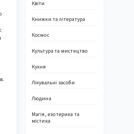
Квіти
о
Книжки та література
є
Космос
и
Культура та мистецтво
Кухня
в.
Лікувальні засоби
Людина
Магія, езотерика та
містика