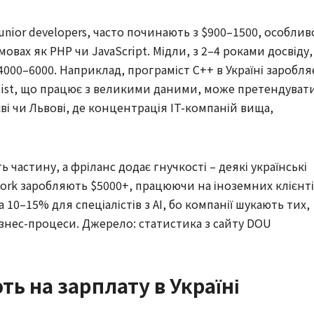
junior developers, часто починають з $900–1500, особлив
вах як PHP чи JavaScript. Мідли, з 2–4 роками досвіду,
4000–6000. Наприклад, програміст C++ в Україні заробля
entist, що працює з великими даними, може претендуват
ві чи Львові, де концентрація IT-компаній вища,
ь частину, а фріланс додає гнучкості – деякі українські
rk заробляють $5000+, працюючи на іноземних клієнті
 10–15% для спеціалістів з AI, бо компанії шукають тих,
ізнес-процеси. Джерело: статистика з сайту DOU
ь на зарплату в Україні