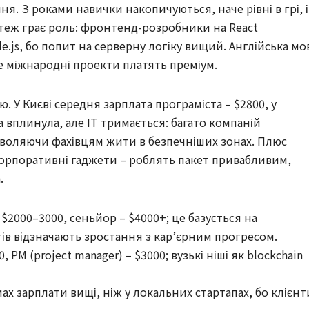
ння. З роками навички накопичуються, наче рівні в грі, і
я теж грає роль: фронтенд-розробники на React
.js, бо попит на серверну логіку вищий. Англійська мо
е міжнародні проекти платять преміум.
. У Києві середня зарплата програміста – $2800, у
йна вплинула, але IT тримається: багато компаній
воляючи фахівцям жити в безпечніших зонах. Плюс
корпоративні гаджети – роблять пакет привабливим,
.
 $2000–3000, сеньйор – $4000+; це базується на
ів відзначають зростання з кар’єрним прогресом.
, PM (project manager) – $3000; вузькі ніші як blockchain
х зарплати вищі, ніж у локальних стартапах, бо клієнт