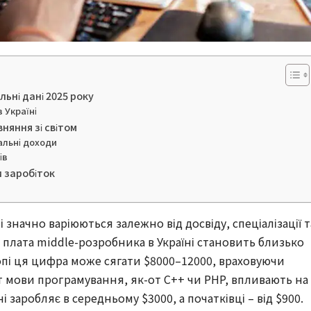
льні дані 2025 року
 Україні
няння зі світом
альні доходи
ів
и заробіток
ті значно варіюються залежно від досвіду, спеціалізації т
а плата middle-розробника в Україні становить близько
ропі ця цифра може сягати $8000–12000, враховуючи
т мови програмування, як-от C++ чи PHP, впливають на
їні заробляє в середньому $3000, а початківці – від $900.