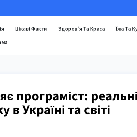
ія
Цікаві Факти
Здоров’я Та Краса
Їжа Та К
ама
яє програміст: реальн
 в Україні та світі