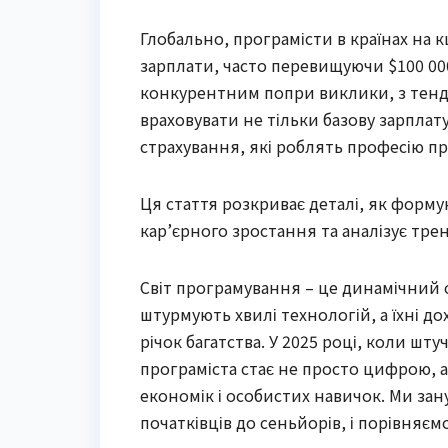
Глобально, програмісти в країнах на 
зарплати, часто перевищуючи $100 000 
конкурентним попри виклики, з тенд
враховувати не тільки базову зарплат
страхування, які роблять професію п
Ця стаття розкриває деталі, як форму
кар’єрного зростання та аналізує трен
Світ програмування – це динамічний 
штурмують хвилі технологій, а їхні 
річок багатства. У 2025 році, коли шт
програміста стає не просто цифрою, 
економік і особистих навичок. Ми за
початківців до сеньйорів, і порівняєм