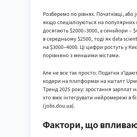
Розберемо по рівнях. Початківці, або 
якщо спеціалізуються на популярних мо
досягають $2000–3000, а сеньйори – $
в середньому $2500, тоді як data sci
на $3000–4000. Ці цифри ростуть у Киє
порівняно з меншими містами.
Але не все так просто. Податки з’їдают
кодери на платформах на кшталт Upwo
Тренд 2025 року: зростання зарплат на
хто вміє інтегрувати нейромережі в б
(jobs.dou.ua).
Фактори, що впливают