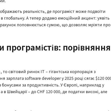
ми.
дображають реальність, де програміст може подвоїти
в глобальну. А тепер додамо емоційний акцент: уявіть
аш рахунок поповнюється сумою, що дозволяє мріяти про
и програмістів: порівняння
 то світовий ринок IT – гігантська корпорація з
 зарплата software developer у 2025 році сягає $120 00
 з бонусами за продуктивність. У Європі, наприклад у
а в Швейцарії – до CHF 120 000, де податки високі, але