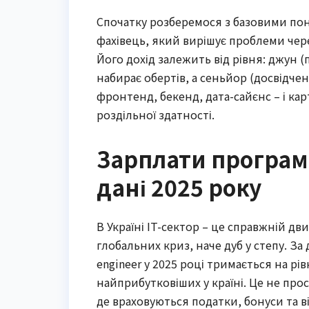
Спочатку розберемося з базовими поня
фахівець, який вирішує проблеми чер
Його дохід залежить від рівня: джун (
набирає обертів, а сеньйор (досвідче
фронтенд, бекенд, дата-сайєнс – і кар
роздільної здатності.
Зарплати програміс
дані 2025 року
В Україні IT-сектор – це справжній дв
глобальних криз, наче дуб у степу. За
engineer у 2025 році тримається на рі
найприбутковіших у країні. Це не прос
де враховуються податки, бонуси та в