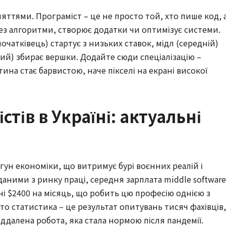
ттями. Програміст – це не просто той, хто пише код, 
ез алгоритми, створює додатки чи оптимізує системи.
початківець) стартує з низьких ставок, мідл (середній)
ний) збирає вершки. Додайте сюди спеціалізацію –
тина стає барвистою, наче пікселі на екрані високої
тів в Україні: актуальні
игун економіки, що витримує бурі воєнних реалій і
 даними з ринку праці, середня зарплата middle software
вні $2400 на місяць, що робить цю професію однією з
то статистика – це результат опитувань тисяч фахівців,
іддалена робота, яка стала нормою після пандемії.