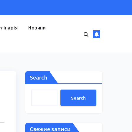
улінарія
Новини
Search
Search
Свежие записи