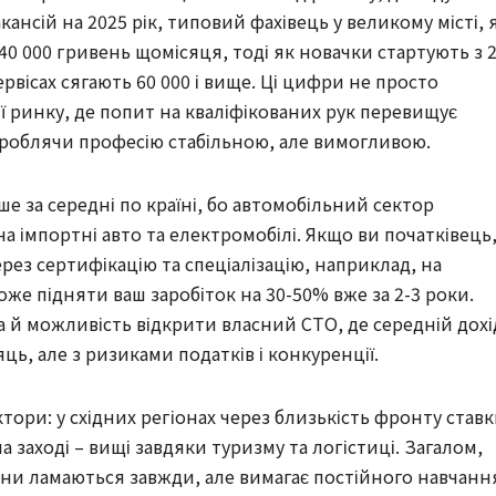
кансій на 2025 рік, типовий фахівець у великому місті, 
 40 000 гривень щомісяця, тоді як новачки стартують з 
ервісах сягають 60 000 і вище. Ці цифри не просто
ї ринку, де попит на кваліфікованих рук перевищує
, роблячи професію стабільною, але вимогливою.
е за середні по країні, бо автомобільний сектор
а імпортні авто та електромобілі. Якщо ви початківець
рез сертифікацію та спеціалізацію, наприклад, на
оже підняти ваш заробіток на 30-50% вже за 2-3 роки.
 а й можливість відкрити власний СТО, де середній дохі
яць, але з ризиками податків і конкуренції.
тори: у східних регіонах через близькість фронту став
на заході – вищі завдяки туризму та логістиці. Загалом,
ини ламаються завжди, але вимагає постійного навчанн