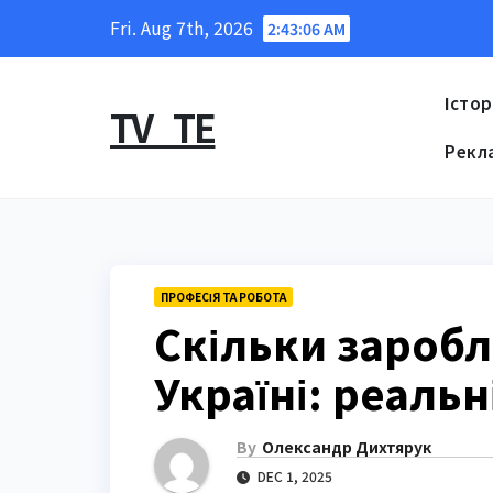
Skip
Fri. Aug 7th, 2026
2:43:07 AM
to
content
Істор
TV_TE
Рекл
ПРОФЕСІЯ ТА РОБОТА
Скільки заробл
Україні: реаль
By
Олександр Дихтярук
DEC 1, 2025