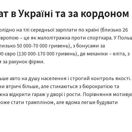
т в Україні та за кордоном
лідно на тлі середньої зарплати по країні (близько 26
 Європою – це як малолітражка проти спорткара. У Поль
лизько 50 000-70 000 гривень), з бонусами за
0 євро (130 000-170 000 гривень), де механіки – еліта, з
 за рахунок фірми.
ьше авто на душу населення і строгий контроль якості.
чи втричі більше, але стикаються з бюрократією та
ожна відкрити гараж у дворі і рости. Порівняння мотиву
може стати трампліном, але вдома легше будувати