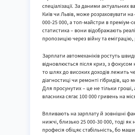
спеціалізації. За даними актуальних ва
Київ чи Львів, може розраховувати на
000-25 000, а топ-майстри в преміум-с
статистика – вони відображають реалі
пропозицію через війну та еміграцію
Зарплати автомеханіків ростуть швидш
відновлюється після криз, з фокусом н
то шлях до високих доходів лежить че
діагностиці чи ремонті гібридів, що м
Для просунутих – це не тільки гроші,
власника сягає 100 000 гривень на міс
Впливають на зарплату й зовнішні фак
нижчі, близько 25 000-30 000, тоді як 
професія обіцяє стабільність, бо маш