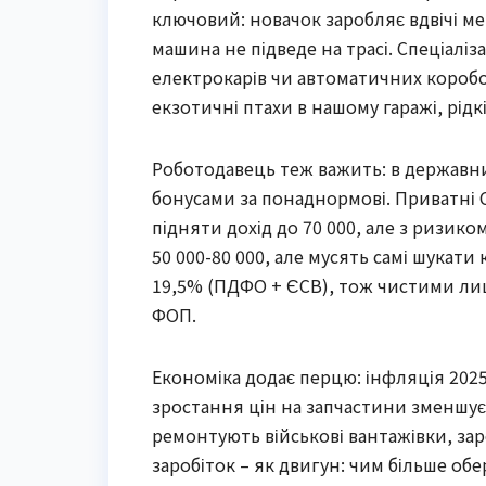
ключовий: новачок заробляє вдвічі ме
машина не підведе на трасі. Спеціалі
електрокарів чи автоматичних коробок
екзотичні птахи в нашому гаражі, рідк
Роботодавець теж важить: в державних
бонусами за понаднормові. Приватні С
підняти дохід до 70 000, але з ризик
50 000-80 000, але мусять самі шукати 
19,5% (ПДФО + ЄСВ), тож чистими лиш
ФОП.
Економіка додає перцю: інфляція 2025
зростання цін на запчастини зменшує 
ремонтують військові вантажівки, зар
заробіток – як двигун: чим більше обе