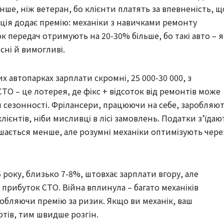
нше, ніж ветеран, бо клієнти платять за впевненість, щ
зація додає премію: механіки з навичками ремонту
 передач отримують на 20-30% більше, бо такі авто – я
існі й вимогливі.
 автопарках зарплати скромні, 25 000-30 000, з
ТО – це лотерея, де фікс + відсоток від ремонтів може
ом сезонності. Фрілансери, працюючи на себе, заробляю
клієнтів, ніби мисливці в лісі замовлень. Податки з’їдаю
ається менше, але розумні механіки оптимізують чере
 року, близько 7-8%, штовхає зарплати вгору, але
прибуток СТО. Війна вплинула – багато механіків
обляючи премію за ризик. Якщо ви механік, ваш
ртів, тим швидше розгін.