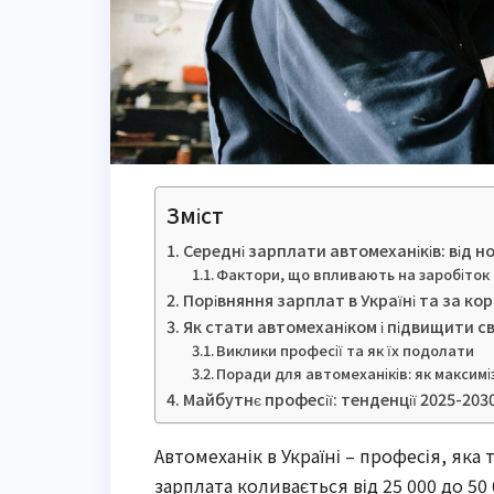
Зміст
Середні зарплати автомеханіків: від 
Фактори, що впливають на заробіток
Порівняння зарплат в Україні та за к
Як стати автомеханіком і підвищити св
Виклики професії та як їх подолати
Поради для автомеханіків: як максимі
Майбутнє професії: тенденції 2025-203
Автомеханік в Україні – професія, яка
зарплата коливається від 25 000 до 50