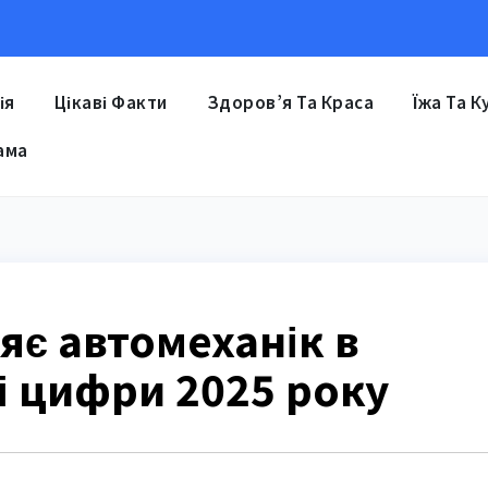
ія
Цікаві Факти
Здоров’я Та Краса
Їжа Та К
ама
яє автомеханік в
ні цифри 2025 року