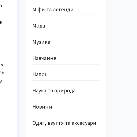
о
Міфи та легенди
к
Мода
Музика
Навчання
ть
ть
Напої
з
Наука та природа
Новини
Одяг, взуття та аксесуари