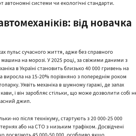
-от автономні системи чи екологічні стандарти.
автомеханіків: від новачка
ках пульс сучасного життя, адже без справного
 машина на морозі. У 2025 році, за свіжими даними з
аніка в Україні становить близько 40 000 гривень на
на виросла на 15-20% порівняно з попереднім роком
топарку. Уявіть механіка в шумному гаражі, де запах
кави, і він заробляє стільки, що може дозволити собі н
ласний джип.
льки-но після технікуму, стартують з 20 000-25 000
ернях або на СТО з низьким трафіком. Досвідчені
гко досягають 45 000-50 000, особливо якщо