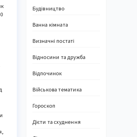
як
Будівництво
20
Ванна кімната
Визначні постаті
Відносини та дружба
,
Відпочинок
д
Військова тематика
Гороскоп
ки
Дієти та схуднення
я,