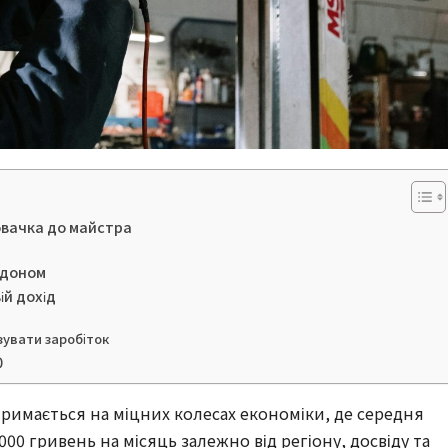
новачка до майстра
ордоном
ій дохід
зувати заробіток
0
 тримається на міцних колесах економіки, де середня
 000 гривень на місяць залежно від регіону, досвіду та