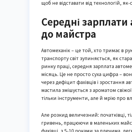
щоб не відставати від технологій, як
Середні зарплати 
до майстра
Автомеханік – це той, хто тримає в ру
транспорту світ зупиняється, як стара
ринку праці, середня зарплата автомех
місяць. Це не просто суха цифра – во
через дефіцит фахівців і зростання ав
мастила змішується з ароматом свіжої 
тільки інструменти, але й мрію про в
Але розкид величезний: початківці, ті
гривень, працюючи в маленьких майст
фахівці, з 5-10 роками за плечима, ле