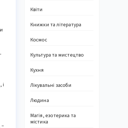
Квіти
Книжки та література
ли
Космос
–
Культура та мистецтво
Кухня
 і
Лікувальні засоби
Людина
Магія, езотерика та
містика
 –