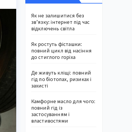
Як не залишитися без
зв’язку: інтернет під час
відключень світла
Як ростуть фісташки:
повний цикл від насіння
до стиглого горіха
Де живуть кліщі: повний
гід по біотопах, ризиках і
захисті
Камфорне масло для чого:
повний гід із
застосуванням і
властивостями