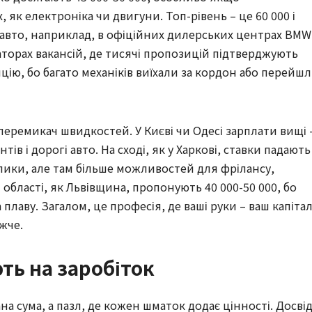
 як електроніка чи двигуни. Топ-рівень – це 60 000 і
м-авто, наприклад, в офіційних дилерських центрах BMW
гаторах вакансій, де тисячі пропозицій підтверджують
ію, бо багато механіків виїхали за кордон або перейш
перемикач швидкостей. У Києві чи Одесі зарплати вищі 
тів і дорогі авто. На сході, як у Харкові, ставки падають
клики, але там більше можливостей для фрілансу,
 області, як Львівщина, пропонують 40 000-50 000, бо
лаву. Загалом, це професія, де ваші руки – ваш капітал,
жче.
ть на заробіток
на сума, а пазл, де кожен шматок додає цінності. Досвід