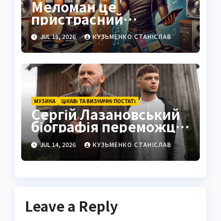
Меломан це
пристрасний
поціновувач музики:
JUL 15, 2026
КУЗЬМЕНКО СТАНІСЛАВ
від коренів до
сучасності
МУЗИКА
ЦІКАВІ ТА ВИЗНАЧНІ ПОСТАТІ
Сергій Лазановський
біографія переможця
«Голосу країни» та
JUL 14, 2026
КУЗЬМЕНКО СТАНІСЛАВ
митця з карпатським
серцем
Leave a Reply