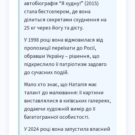
автобіографія “Я худну!” (2015)
стала бестселером, де вона
ділиться секретами схуднення на
25 кг через йогу та дієту.
У 1998 році вона відмовилася від
пропозиції переїхати до Росії,
обравши Україну – рішення, що
підкреслило її патріотизм задовго
до сучасних подій.
Мало хто знає, що Наталія має
талант до малювання: її картини
виставлялися в київських галереях,
додаючи художній вимір до її
багатогранної особистості.
У 2024 році вона запустила власний