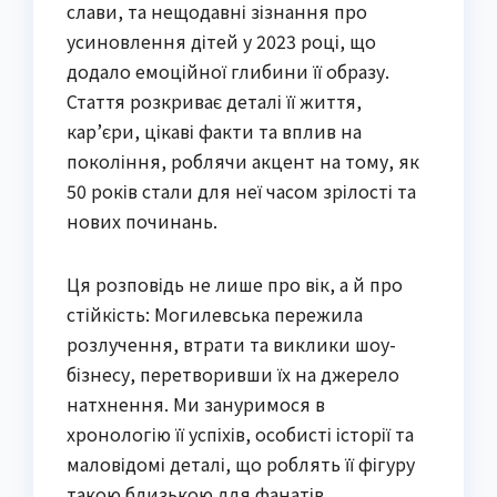
слави, та нещодавні зізнання про
усиновлення дітей у 2023 році, що
додало емоційної глибини її образу.
Стаття розкриває деталі її життя,
кар’єри, цікаві факти та вплив на
покоління, роблячи акцент на тому, як
50 років стали для неї часом зрілості та
нових починань.
Ця розповідь не лише про вік, а й про
стійкість: Могилевська пережила
розлучення, втрати та виклики шоу-
бізнесу, перетворивши їх на джерело
натхнення. Ми зануримося в
хронологію її успіхів, особисті історії та
маловідомі деталі, що роблять її фігуру
такою близькою для фанатів.