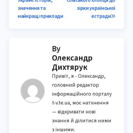
значення та
зірки української
найкращі приклади
естради
By
Олександр
Дихтярук
Привіт, я - Олександр,
головний редактор
інформаційного порталу
t-v.te.ua, моє натхнення
— відкривати нові
знання й ділитися ними
з іншими.