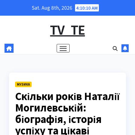
Skip
Sat. Aug 8th, 2026
4:10:10 AM
to
content
TV_TE
МУЗИКА
Скільки років Наталії
Могилевській:
біографія, історія
успіху та цікаві