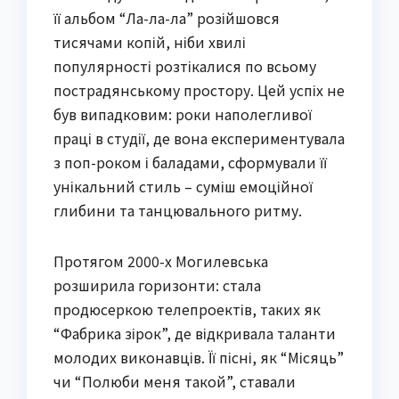
її альбом “Ла-ла-ла” розійшовся
тисячами копій, ніби хвилі
популярності розтікалися по всьому
пострадянському простору. Цей успіх не
був випадковим: роки наполегливої
праці в студії, де вона експериментувала
з поп-роком і баладами, сформували її
унікальний стиль – суміш емоційної
глибини та танцювального ритму.
Протягом 2000-х Могилевська
розширила горизонти: стала
продюсеркою телепроектів, таких як
“Фабрика зірок”, де відкривала таланти
молодих виконавців. Її пісні, як “Місяць”
чи “Полюби меня такой”, ставали