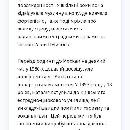
повсякденності. У шкільні роки вона
відвідувала музичну школу, де вивчала
фортепіано, і вже тоді мріяла про
велику сцену, надихаючись
радянськими естрадними зірками на
кшталт Алли Пугачової.
Переїзд родини до Москви на деякий
час у 1980-х додав їй досвіду, але
повернення до Києва стало
поворотним моментом. У 1993 році, у 18
років, Наталія вступила до Київського
естрадно-циркового училища, де її
викладачі швидко помітили харизму та
вокальні дані. Цей період життя був
сповнений випробувань: юна дівчина