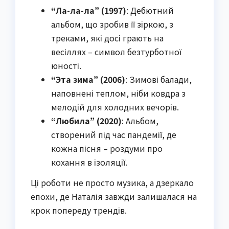
“Ла-ла-ла” (1997)
: Дебютний
альбом, що зробив її зіркою, з
треками, які досі грають на
весіллях – символ безтурботної
юності.
“Эта зима” (2006)
: Зимові балади,
наповнені теплом, ніби ковдра з
мелодій для холодних вечорів.
“Любила” (2020)
: Альбом,
створений під час пандемії, де
кожна пісня – роздуми про
кохання в ізоляції.
Ці роботи не просто музика, а дзеркало
епохи, де Наталія завжди залишалася на
крок попереду трендів.