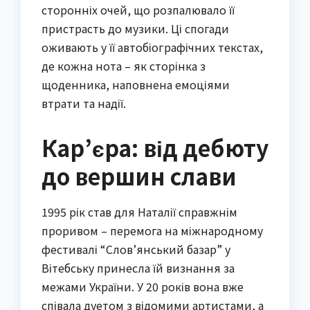
сторонніх очей, що розпалювало її
пристрасть до музики. Ці спогади
оживають у її автобіографічних текстах,
де кожна нота – як сторінка з
щоденника, наповнена емоціями
втрати та надії.
Кар’єра: від дебюту
до вершин слави
1995 рік став для Наталії справжнім
проривом – перемога на міжнародному
фестивалі “Слов’янський базар” у
Вітебську принесла їй визнання за
межами України. У 20 років вона вже
співала дуетом з відомими артистами, а