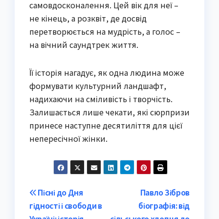
самовдосконалення. Цей вік для неї –
не кінець, а розквіт, де досвід
перетворюється на мудрість, а голос –
на вічний саундтрек життя.
Її історія нагадує, як одна людина може
формувати культурний ландшафт,
надихаючи на сміливість і творчість.
Залишається лише чекати, які сюрпризи
принесе наступне десятиліття для цієї
непересічної жінки.
Post
Пісні до Дня
Павло Зібров
гідності і свободи в
біографія: від
navigation
Україні: історія,
сільського хлопця до