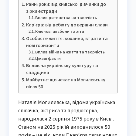
Ранні роки: від київської дівчинки до
зірки естради
Вплив дитинства на творчість
Кар’єра: від дебюту до вершин слави
Ключові альбоми та хіти
Особисте життя: кохання, втрати та
нові горизонти
Вплив війни на життя та творчість
Цікаві факти
Вплив на українську культуру та
спадщина
Майбутнє: що чекає на Могилевську
після 50
Наталія Могилевська, відома українська
співачка, актриса та продюсерка,
народилася 2 серпня 1975 року в Києві.
Станом на 2025 рік їй виповнилося 50
років – це вік, коли її кар’єра сягає нових