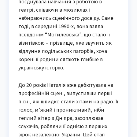
поєднувала навчання з роботою в
театрі, співаючи в мюзиклах і
набираючись сценічного досвіду. Саме
тоді, в середині 1990-х, вона взяла
псевдонім “Могилевська”, що стало її
візитівкою – прізвище, яке звучить як
відлуння подільських пагорбів, хоча
корені її родини сягають глибше в
українську історію.
До 20 років Наталія вже дебютувала на
професійній сцені, випустивши перші
пісні, які швидко стали хітами на радіо. Її
голос, м’який і проникливий, ніби
теплий вітер з Дніпра, захоплював
слухачів, роблячи її однією з перших
зірок незалежної України. Цей етап