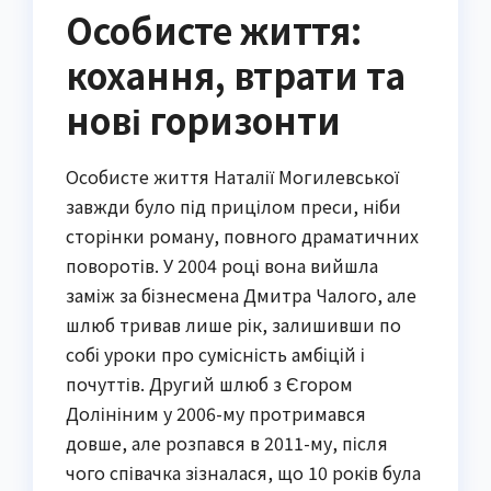
Особисте життя:
кохання, втрати та
нові горизонти
Особисте життя Наталії Могилевської
завжди було під прицілом преси, ніби
сторінки роману, повного драматичних
поворотів. У 2004 році вона вийшла
заміж за бізнесмена Дмитра Чалого, але
шлюб тривав лише рік, залишивши по
собі уроки про сумісність амбіцій і
почуттів. Другий шлюб з Єгором
Долініним у 2006-му протримався
довше, але розпався в 2011-му, після
чого співачка зізналася, що 10 років була