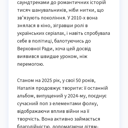
саундтреками до романтичних історій
тисяч шанувальників, ніби нитки, що
зв’язують покоління. У 2010-х вона
знялася в кіно, зігравши ролі в
українських серіалах, і навіть спробувала
себе в політиці, балотуючись до
Верховної Ради, хоча цей досвід
виявився швидше уроком, ніж
перемогою.
Станом на 2025 рік, у свої 50 років,
Наталія продовжує творити: її останній
альбом, випущений у 2024-му, поєднує
сучасний поп з елементами фолку,
відображаючи вплив війни на її
творчість. Вона активно займається
благодійністю, допомагаючи дітям-