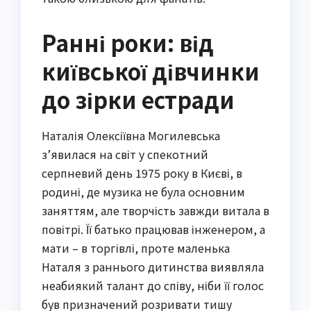
Ранні роки: від
київської дівчинки
до зірки естради
Наталія Олексіївна Могилевська
з’явилася на світ у спекотний
серпневий день 1975 року в Києві, в
родині, де музика не була основним
заняттям, але творчість завжди витала в
повітрі. Її батько працював інженером, а
мати – в торгівлі, проте маленька
Наталя з раннього дитинства виявляла
неабиякий талант до співу, ніби її голос
був призначений розривати тишу