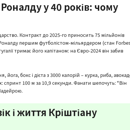
Роналду у 40 років: чому
о царство. Контракт до 2025-го приносить 75 мільйонів
Роналду першим футболістом-мільярдером (стан Forbes
угалії тримає його капітаном: на Євро-2024 він забив
йога, бокс і дієта з 3000 калорій – курка, риба, авокад
х: спринт 100 м за 10,9 секунди. Фанати шепочуть: “Він
 Мадейрою.
вік і життя Кріштіану