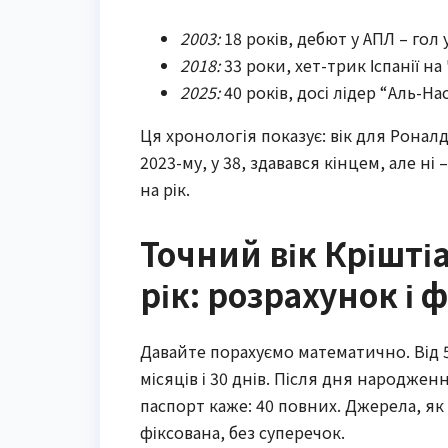
2003:
18 років, дебют у АПЛ – гол 
2018:
33 роки, хет-трик Іспанії на
2025:
40 років, досі лідер “Аль-На
Ця хронологія показує: вік для Роналду
2023-му, у 38, здавався кінцем, але ні
на рік.
Точний вік Крішті
рік: розрахунок і 
Давайте порахуємо математично. Від 5 
місяців і 30 днів. Після дня народженн
паспорт каже: 40 повних. Джерела, як 
фіксована, без суперечок.