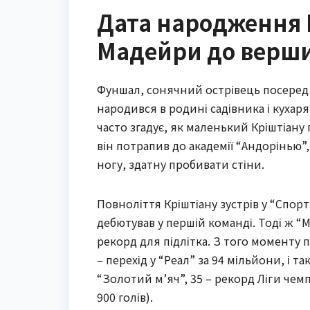
Дата народження К
Мадейри до верши
Фуншал, сонячний острівець посеред
народився в родині садівника і кухаря
часто згадує, як маленький Кріштіану 
він потрапив до академії “Андорінью”,
ногу, здатну пробивати стіни.
Повноліття Кріштіану зустрів у “Спорт
дебютував у першій команді. Тоді ж “
рекорд для підлітка. З того моменту по
– перехід у “Реал” за 94 мільйони, і т
“Золотий м’яч”, 35 – рекорд Ліги чемп
900 голів).