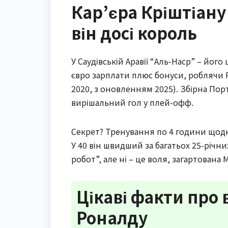
Кар’єра Кріштіану 
він досі король
У Саудівській Аравії “Аль-Наср” – йог
євро зарплати плюс бонуси, роблячи 
2020, з оновленням 2025). Збірна Порт
вирішальний гол у плей-офф.
Секрет? Тренування по 4 години щодня, 
У 40 він швидший за багатьох 25-річни
робот”, але ні – це воля, загартована
Цікаві факти про 
Роналду