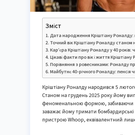
Зміст
Дата народження Кріштіану Роналду: 
Точний вік Кріштіану Роналду станом н
Кар’єра Кріштіану Роналду у 40 років: 
Цікаві факти про вік і життя Кріштіану
Порівняння з ровесниками: Роналду пр
Майбутнє 40-річного Роналду: пенсія ч
Кріштіану Роналду народився 5 лютого
Станом на грудень 2025 року йому вип
феноменальною формою, забиваючи голи
заважає йому тримати бомбардирські р
пристрою Whoop, еквівалентний лише 