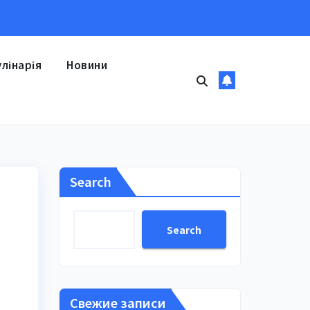
улінарія
Новини
Search
Search
Свежие записи