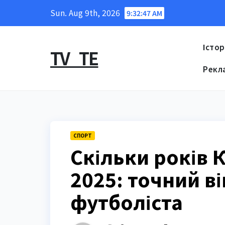
Skip
Sun. Aug 9th, 2026
9:32:48 AM
to
content
Істор
TV_TE
Рекл
СПОРТ
Скільки років 
2025: точний в
футболіста