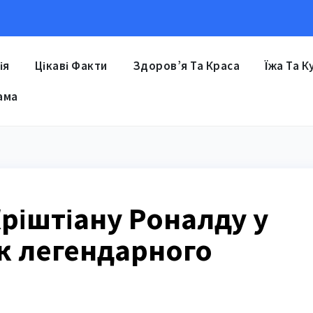
ія
Цікаві Факти
Здоров’я Та Краса
Їжа Та К
ама
Кріштіану Роналду у
ік легендарного