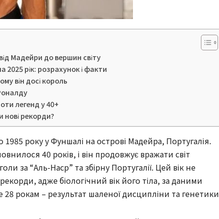
від Мадейри до вершин світу
а 2025 рік: розрахунок і факти
чому він досі король
 Роналду
оти легенд у 40+
и нові рекорди?
 1985 року у Фуншалі на острові Мадейра, Португалія.
овнилося 40 років, і він продовжує вражати світ
 за “Аль-Наср” та збірну Португалії. Цей вік не
екорди, адже біологічний вік його тіла, за даними
28 рокам – результат шаленої дисципліни та генетики