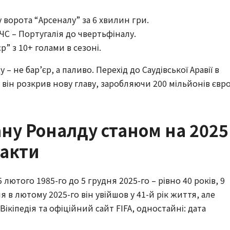
у ворота “Арсеналу” за 6 хвилин гри.
 ЧС – Португалія до чвертьфіналу.
ср” з 10+ голами в сезоні.
 – не бар’єр, а паливо. Перехід до Саудівської Аравії в
 – він розкрив нову главу, заробляючи 200 мільйонів євр
ану Роналду станом на 2025
факти
лютого 1985-го до 5 грудня 2025-го – рівно 40 років, 9
я в лютому 2025-го він увійшов у 41-й рік життя, але
Вікіпедія та офіційний сайт FIFA, одностайні: дата