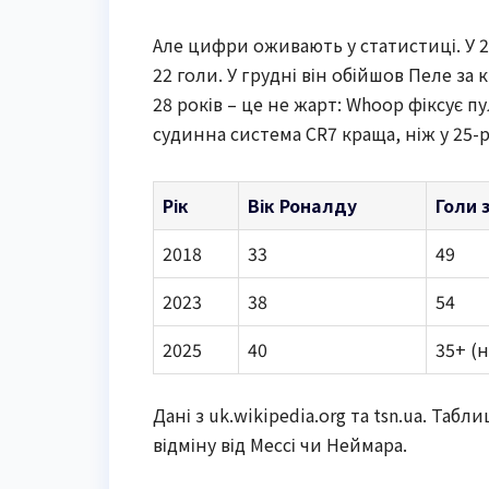
Але цифри оживають у статистиці. У 20
22 голи. У грудні він обійшов Пеле за 
28 років – це не жарт: Whoop фіксує п
судинна система CR7 краща, ніж у 25-р
Рік
Вік Роналду
Голи 
2018
33
49
2023
38
54
2025
40
35+ (
Дані з uk.wikipedia.org та tsn.ua. Табл
відміну від Мессі чи Неймара.