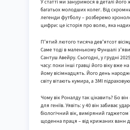
У статті ми зануримося в деталі його 
багатьох молодших колег. Від скромни
легенди футболу – розберемо хроноло
цифри: це історія про волю, яка нади
П’ятий лютого тисяча дев’ятсот вісім
Саме тоді в маленькому Фуншалі з’яви
Сантуш Авейру. Сьогодні, у грудні 202
часу: поки інші гравці його віку вже н
йому вісімнадцять. Його день народж
світу вітають кумира, а ЗМІ підрахову
Чому вік Роналду так цікавить? Бо ві
для геніїв. Уявіть: у 40 він забиває уда
біологічний вік, виміряний гаджетом W
щоденна праця – від крижаних ванн до