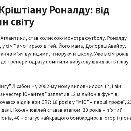
ріштіану Роналду: від
н світу
 Атлантики, став колискою монстра футболу. Роналду
, у сім’ї з чотирьох дітей. Його мама, Долореш Авейру,
ганяв м’яч вулицями, ігноруючи школу. Уже в сім років
 де тренери одразу помітили вибухову швидкість і ліву
інгу” Лісабон – у 2002-му йому виповнилося 17, і він
Манчестер Юнайтед” заплатив 12 мільйонів фунтів,
чався відлік ери CR7: 18 років у “МЮ” – перші трофеї, 2
ак далі. Кожен ювілей ставав етапом: 30 років – п’ятий
іонів, 40 – статус найкращого бомбардира в історії (пон