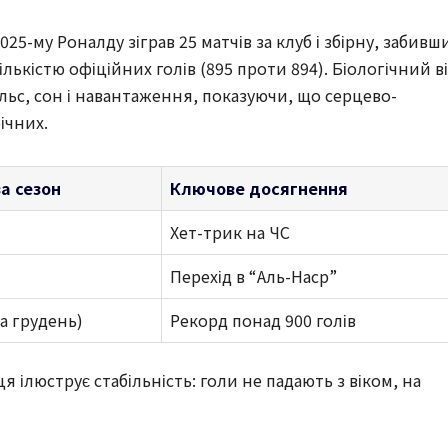
25-му Роналду зіграв 25 матчів за клуб і збірну, забивш
кількістю офіційних голів (895 проти 894). Біологічний в
ульс, сон і навантаження, показуючи, що серцево-
ічних.
за сезон
Ключове досягнення
Хет-трик на ЧС
Перехід в “Аль-Наср”
на грудень)
Рекорд понад 900 голів
иця ілюструє стабільність: голи не падають з віком, на