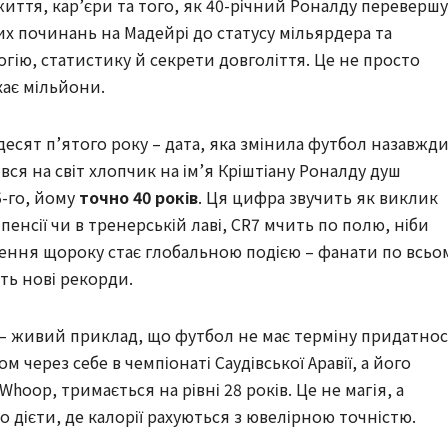
життя, кар’єри та того, як 40-річний Роналду перевершу
х починань на Мадейрі до статусу мільярдера та
гію, статистику й секрети довголіття. Це не просто
хає мільйони.
десят п’ятого року – дата, яка змінила футбол назавжди
вся на світ хлопчик на ім’я Кріштіану Роналду душ
5-го, йому
точно 40 років
. Ця цифра звучить як виклик
а пенсії чи в тренерській лаві, CR7 мчить по полю, ніби
ення щороку стає глобальною подією – фанати по всьо
ють нові рекорди.
н – живий приклад, що футбол не має терміну придатнос
ром через себе в чемпіонаті Саудівської Аравії, а його
hoop, тримається на рівні 28 років. Це не магія, а
 дієти, де калорії рахуються з ювелірною точністю.