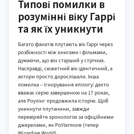
Типові помилки в
розумінні віку Гаррі
та як їх уникнути
Багато фанатів плутають вік Гаррі через
розбіжності між книгами і фільмами,
думаючи, що він старший у стрічках.
Насправді, сюжетний вік ідентичний, а
актори просто дорослішали. Інша
помилка – ігнорування епілогу: дехто
вважає серію завершеною на 17 роках,
але Роулінг продовжила історію. Щоб
уникнути плутанини, завжди
перевіряйте хронологію за офіційними
джерелами, як Pottermore (тепер
Wizarding World).