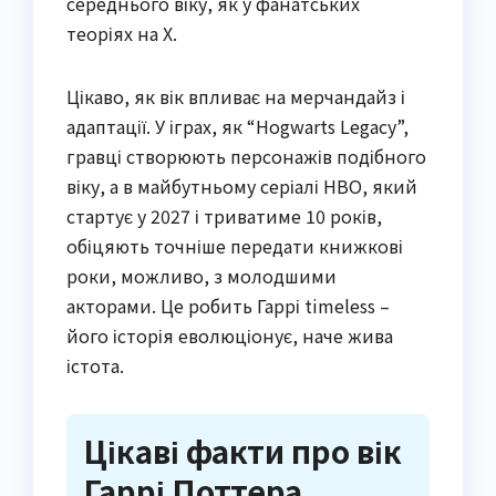
середнього віку, як у фанатських
теоріях на X.
Цікаво, як вік впливає на мерчандайз і
адаптації. У іграх, як “Hogwarts Legacy”,
гравці створюють персонажів подібного
віку, а в майбутньому серіалі HBO, який
стартує у 2027 і триватиме 10 років,
обіцяють точніше передати книжкові
роки, можливо, з молодшими
акторами. Це робить Гаррі timeless –
його історія еволюціонує, наче жива
істота.
Цікаві факти про вік
Гаррі Поттера