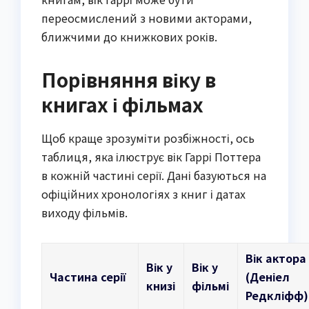
переосмислений з новими акторами,
ближчими до книжкових років.
Порівняння віку в
книгах і фільмах
Щоб краще зрозуміти розбіжності, ось
таблиця, яка ілюструє вік Гаррі Поттера
в кожній частині серії. Дані базуються на
офіційних хронологіях з книг і датах
виходу фільмів.
Вік актора
Вік у
Вік у
Частина серії
(Деніел
книзі
фільмі
Редкліфф)