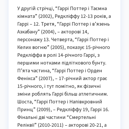
У другій стрічці, “Гаррі Поттер і Таємна
кімната” (2002), Редкліффу 12-13 років, а
Гаррі – 12. Третя, “Гаррі Поттер і в’язень
Азкабану” (2004), – акторові 14,
персонажу 13. Четверта, “Гаррі Поттер і
Келих вогню” (2005), показує 15-річного
Редкліффа в ролі 14-річного Гаррі, з
першими нотками підліткового бунту.
П’ята частина, “Гаррі Поттер і Орден
Фенікса” (2007), – 17-річний актор грає
15-річного, і тут помітно, як фізичні
зміни роблять Гаррі більш атлетичним.
Шоста, “Гаррі Поттер і Напівкровний
Принц” (2009), – Редкліффу 19, Гаррі 16.
Фінальні дві частини “Смертельні
Реліквії” (2010-2011) – акторові 20-21, а