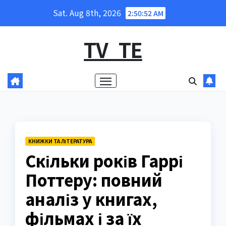
Skip
Sat. Aug 8th, 2026
2:50:54 AM
to
content
TV_TE
КНИЖКИ ТА ЛІТЕРАТУРА
Скільки років Гаррі
Поттеру: повний
аналіз у книгах,
фільмах і за їх