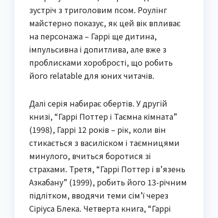
зустріч з триголовим псом. Роулінг
майстерно показує, як цей вік впливає
на персонажа – Гаррі ще дитина,
імпульсивна і допитлива, але вже з
проблисками хоробрості, що робить
його relatable для юних читачів.
Далі серія набирає обертів. У другій
книзі, “Гаррі Поттер і Таємна кімната”
(1998), Гаррі 12 років – рік, коли він
стикається з василіском і таємницями
минулого, вчиться боротися зі
страхами. Третя, “Гаррі Поттер і в’язень
Азкабану” (1999), робить його 13-річним
підлітком, вводячи теми сім’ї через
Сіріуса Блека. Четверта книга, “Гаррі