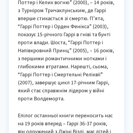
Поттер і Келих вогню” (2000), – 14 років,
з Турніром Тричаклунським, де Гаррі
вперше стикається зі смертю. П’ята,
“Гаррі Поттер і Орден Фенікса” (2003),
показує 15-річного Гаррі в гніві та бунті
проти влади. Шоста, “Гаррі Поттер і
Напівкровний Принц” (2005), – 16 років,
з першими романтичними нотками і
глибокими втратами. Нарешті, сьома,
“Гаррі Поттер і Смертельні Реліквії”
(2007), завершує цикл 17-річним Гаррі,
який стає справжнім лідером у війні
проти Волдеморта.
Епілог останньої книги переносить нас
на 19 років вперед – Гаррі 36-37 років,
він одружений з Джіні Візлі, має дітей і