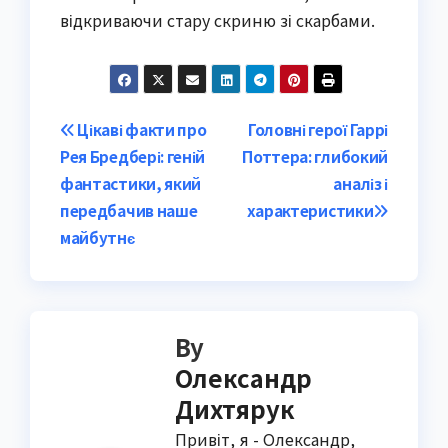
відкриваючи стару скриню зі скарбами.
Post
Цікаві факти про
Головні герої Гаррі
Рея Бредбері: геній
Поттера: глибокий
navigation
фантастики, який
аналіз і
передбачив наше
характеристики
майбутнє
By
Олександр
Дихтярук
Привіт, я - Олександр,