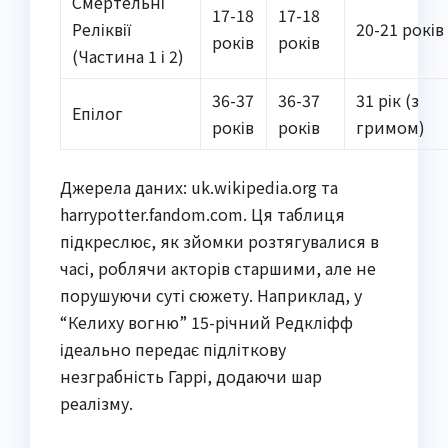
Смертельні
17-18
17-18
Реліквії
20-21 років
років
років
(Частина 1 і 2)
36-37
36-37
31 рік (з
Епілог
років
років
гримом)
Джерела даних: uk.wikipedia.org та
harrypotter.fandom.com. Ця таблиця
підкреслює, як зйомки розтягувалися в
часі, роблячи акторів старшими, але не
порушуючи суті сюжету. Наприклад, у
“Келиху вогню” 15-річний Редкліфф
ідеально передає підліткову
незграбність Гаррі, додаючи шар
реалізму.