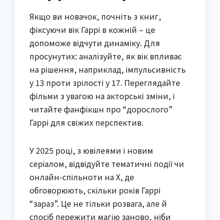
Якщо ви новачок, почніть з книг,
фіксуючи вік Гаррі в кожній – це
допоможе відчути динаміку. Для
просунутих: аналізуйте, як вік впливає
на рішення, наприклад, імпульсивність
у 13 проти зрілості у 17. Переглядайте
фільми з увагою на акторські зміни, і
читайте фанфікшн про “дорослого”
Гаррі для свіжих перспектив.
У 2025 році, з ювілеями і новим
серіалом, відвідуйте тематичні події чи
онлайн-спільноти на X, де
обговорюють, скільки років Гаррі
“зараз”. Це не тільки розвага, але й
спосіб пережити магію заново, ніби