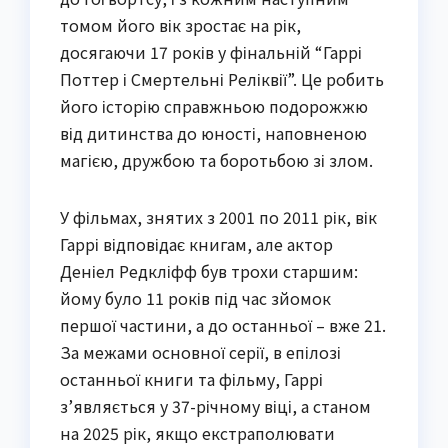
томом його вік зростає на рік,
досягаючи 17 років у фінальній “Гаррі
Поттер і Смертельні Реліквії”. Це робить
його історію справжньою подорожжю
від дитинства до юності, наповненою
магією, дружбою та боротьбою зі злом.
У фільмах, знятих з 2001 по 2011 рік, вік
Гаррі відповідає книгам, але актор
Деніел Редкліфф був трохи старшим:
йому було 11 років під час зйомок
першої частини, а до останньої – вже 21.
За межами основної серії, в епілозі
останньої книги та фільму, Гаррі
з’являється у 37-річному віці, а станом
на 2025 рік, якщо екстраполювати