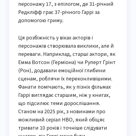
персонажу 17, з епілогом, де 31-річний
Редкліфф грає 37-річного Гаррі за
допомогою гриму.
Ця розбіжність у віках акторів і
персонажів створювала виклики, але й
переваги. Наприклад, старші актори, як
Емма Вотсон (Герміона) чи Руперт Ґрінт
(Рон), додавали емоційної глибини
сценам, роблячи їх переконливішими.
Фанати помічають, як у пізніх фільмах
Гаррі виглядає старшим, ніж у книгах,
що підсилює теми дорослішання.
Станом на 2025 рік, з новинами про
можливий серіал HBO, який обіцяє
тривати 10 років і точніше слідувати
книгам, вік Гаррі може бути