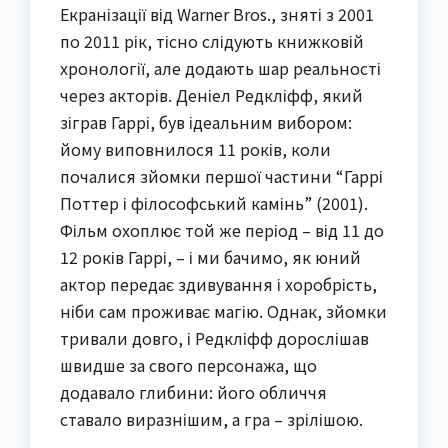
Екранізації від Warner Bros., зняті з 2001
по 2011 рік, тісно слідують книжковій
хронології, але додають шар реальності
через акторів. Деніел Редкліфф, який
зіграв Гаррі, був ідеальним вибором:
йому виповнилося 11 років, коли
почалися зйомки першої частини “Гаррі
Поттер і філософський камінь” (2001).
Фільм охоплює той же період – від 11 до
12 років Гаррі, – і ми бачимо, як юний
актор передає здивування і хоробрість,
ніби сам проживає магію. Однак, зйомки
тривали довго, і Редкліфф дорослішав
швидше за свого персонажа, що
додавало глибини: його обличчя
ставало виразнішим, а гра – зрілішою.