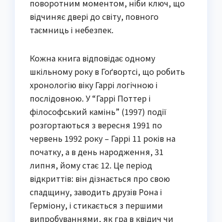
поворотним моментом, ніби ключ, що
відчиняє двері до світу, повного
таємниць і небезпек.
Кожна книга відповідає одному
шкільному року в Гоґвортсі, що робить
хронологію віку Гаррі логічною і
послідовною. У “Гаррі Поттер і
філософський камінь” (1997) події
розгортаються з вересня 1991 по
червень 1992 року – Гаррі 11 років на
початку, а в день народження, 31
липня, йому стає 12. Це період
відкриттів: він дізнається про свою
спадщину, заводить друзів Рона і
Герміону, і стикається з першими
випробуваннями, як гра в квідич чи