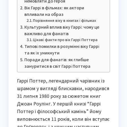
немовляти до героя
Вік Гаррі в фільмах: як актори
впливали на образ
Порівняння віку в книгах і фільмах
Культурний вплив віку Гаррі: чому це
важливо для фанатів
Цікаві факти про вік Гаррі Поттера
Типові помилки в розумінні віку Гаррі
та як їх уникнути
Поради для фанатів: як глибше
зануритися в світ Гаррі Поттера
Гаррі Поттер, легендарний чарівник із
шрамом у вигляді блискавки, народився
31 липня 1980 року за сюжетом книг
Джоан Роулінг. У першій книзі “Гаррі
Поттер і філософський камінь” йому
виповнюється 11 років, коли він вступає
до Гоґвортсу, і з кожним наступним