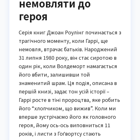
немовляти до
героя
Серія книг Джоан Роулінг починається з
трагічного моменту, коли Гаррі, ще
немовля, втрачає батьків. Народжений
31 липня 1980 року, він стає сиротою в
один рік, коли Волдеморт намагається
його вбити, залишивши той
знаменитий шрам. Ця подія, описана в
першій книзі, задає тон усій історії –
Гаррі росте в тіні пророцтва, яке робить
його “хлопчиком, що вижив”. Коли ми
вперше зустрічаємо його як головного
героя, йому ось-ось виповниться 11
років, і листи з Гоґвортсу стають