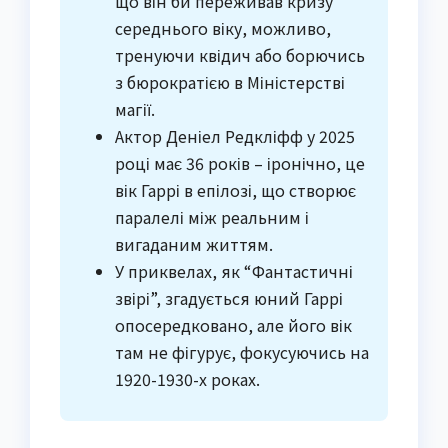
що він би переживав кризу
середнього віку, можливо,
тренуючи квідич або борючись
з бюрократією в Міністерстві
магії.
Актор Деніел Редкліфф у 2025
році має 36 років – іронічно, це
вік Гаррі в епілозі, що створює
паралелі між реальним і
вигаданим життям.
У приквелах, як “Фантастичні
звірі”, згадується юний Гаррі
опосередковано, але його вік
там не фігурує, фокусуючись на
1920-1930-х роках.