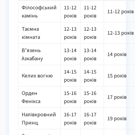
Філософський
11-12
11-12
11-12 років
камінь
років
років
Таємна
12-13
12-13
12-13 років
кімната
років
років
В’язень
13-14
13-14
14 років
Азкабану
років
років
14-15
14-15
Келих вогню
15 років
років
років
Орден
15-16
15-16
17 років
Фенікса
років
років
Напівкровний
16-17
16-17
19 років
Принц
років
років