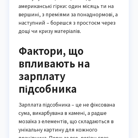
американські гірки: один місяць ти на
вершині, з преміями за понаднормові, а
наступний – борешся з простоєм через
дощі чи кризу матеріалів.
Фактори, що
впливають на
зарплату
підсобника
Зарплата підсобника – це не фіксована
сума, викарбувана в камені, а радше
мозаїка з елементів, що складаються в
унікальну картину для кожного
працівника. Перш за все, регіон грає