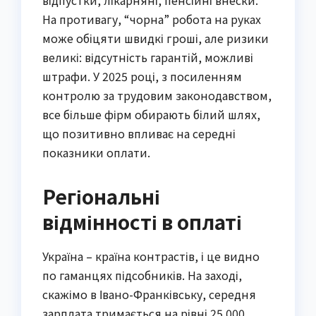
відпустки, лікарняні, пенсійні внески.
На противагу, “чорна” робота на руках
може обіцяти швидкі гроші, але ризики
великі: відсутність гарантій, можливі
штрафи. У 2025 році, з посиленням
контролю за трудовим законодавством,
все більше фірм обирають білий шлях,
що позитивно впливає на середні
показники оплати.
Регіональні
відмінності в оплаті
Україна – країна контрастів, і це видно
по гаманцях підсобників. На заході,
скажімо в Івано-Франківську, середня
зарплата тримається на рівні 25 000