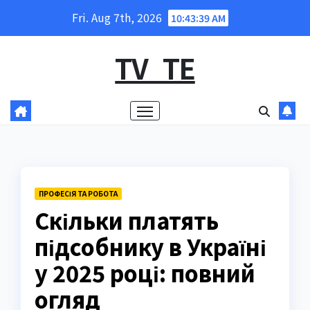
Skip
Fri. Aug 7th, 2026
10:43:40 AM
to
content
TV_TE
ПРОФЕСІЯ ТА РОБОТА
Скільки платять
підсобнику в Україні
у 2025 році: повний
огляд