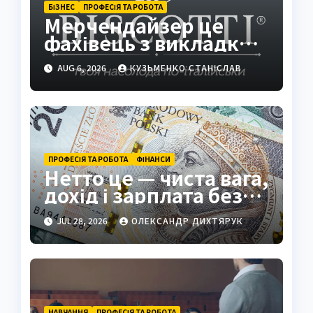
БІЗНЕС
ПРОФЕСІЯ ТА РОБОТА
Мерчендайзер це
фахівець з викладки
товарів
AUG 6, 2026
КУЗЬМЕНКО СТАНІСЛАВ
ПРОФЕСІЯ ТА РОБОТА
ФІНАНСИ
Нетто це — чиста вага,
дохід і зарплата без
зайвого
JUL 28, 2026
ОЛЕКСАНДР ДИХТЯРУК
НАВЧАННЯ
ПРОФЕСІЯ ТА РОБОТА