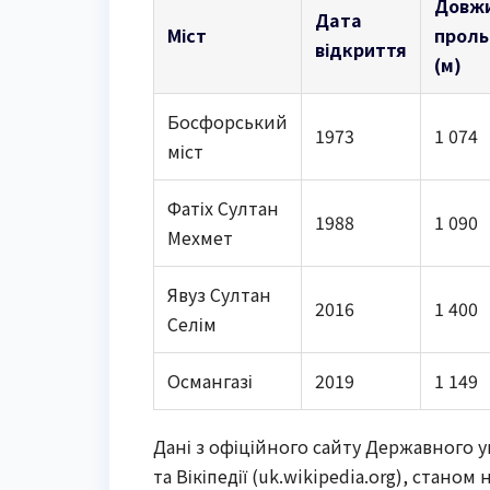
Довж
Дата
Міст
проль
відкриття
(м)
Босфорський
1973
1 074
міст
Фатіх Султан
1988
1 090
Мехмет
Явуз Султан
2016
1 400
Селім
Османгазі
2019
1 149
Дані з офіційного сайту Державного уп
та Вікіпедії (uk.wikipedia.org), стано