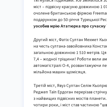
тягнулися годинами. Усе змінилося 
міст – підвісну красуню довжиною 1 0
очолене британською фірмою Freeman F
подарунком до 50-річчя Турецької Рес
уособив мрію Ататюрка про сучасну
Другий міст, Фатіх Султан Мехмет Кьо
на честь султана-завойовника Констан
загальною довжиною 1 510 метрів. Ця
7,4 – жодної тріщини! Роботи вели аме
автомагістралі O-4, розвантажуючи пе
мільйона машин щомісяця.
Третій міст, Явуз Султан Селім Кьопр
Реджеп Таїп Ердоган перерізав стрічку
з найвищих підвісних мостів планети
чотири роки, і міст став частиною “ш