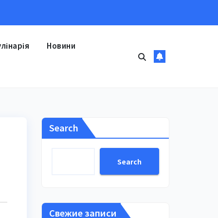
улінарія
Новини
Search
Search
Свежие записи