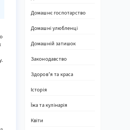
Домашнє госпотарство
Домашні улюбленці
го
Домашній затишок
ж
Законодавство
у.
Здоров’я та краса
Історія
Їжа та кулінарія
Квіти