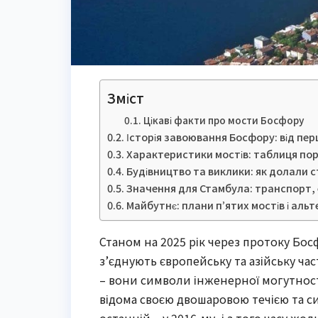
Зміст
Цікаві факти про мости Босфору
Історія завоювання Босфору: від пер
Характеристики мостів: таблиця пор
Будівництво та виклики: як долали с
Значення для Стамбула: транспорт, 
Майбутнє: плани п’ятих мостів і аль
Станом на 2025 рік через протоку Бос
з’єднують європейську та азійську час
– вони символи інженерної могутност
відома своєю двошаровою течією та си