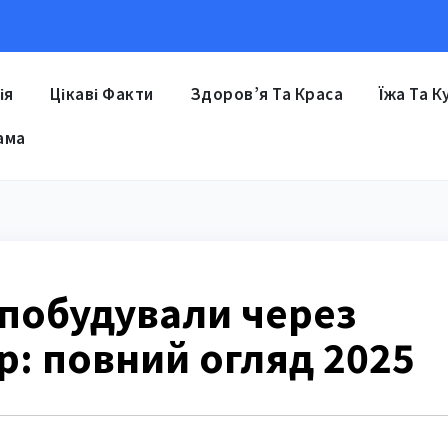
ія
Цікаві Факти
Здоров’я Та Краса
Їжа Та К
ама
 побудували через
: повний огляд 2025