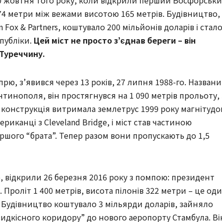
30 жовтня того року, коли відкрили перший Босфорськ
74 метри між вежами висотою 165 метрів. Будівництво,
ox & Partners, коштувало 200 мільйонів доларів і стал
публіки.
Цей міст не просто з’єднав береги – він
 Туреччину.
прю, з’явився через 13 років, 27 липня 1988-го. Назван
тинополя, він простягнувся на 1 090 метрів прольоту, 
 конструкція витримала землетрус 1999 року магнітуд
риканці з Cleveland Bridge, і міст став частиною
ршого “брата”. Тепер разом вони пропускають до 1,5
ю, відкрили 26 березня 2016 року з помпою: президент
. Проліт 1 400 метрів, висота пілонів 322 метри – це од
. Будівництво коштувало 3 мільярди доларів, зайняло
видкісного коридору” до нового аеропорту Стамбула. Ві