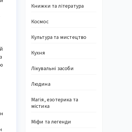
ий
Книжки та література
о
Космос
Культура та мистецтво
ий
Кухня
з
ою
Лікувальні засоби
Людина
Магія, езотерика та
містика
ин
Міфи та легенди
н