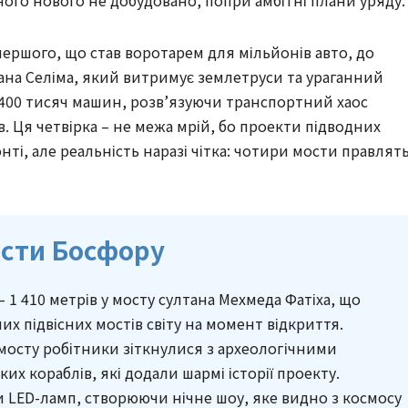
одного нового не добудовано, попри амбітні плани уряду.
 першого, що став воротарем для мільйонів авто, до
тана Селіма, який витримує землетруси та ураганний
400 тисяч машин, розв’язуючи транспортний хаос
в. Ця четвірка – не межа мрій, бо проекти підводних
онті, але реальність наразі чітка: чотири мости правлят
ости Босфору
 1 410 метрів у мосту султана Мехмеда Фатіха, що
х підвісних мостів світу на момент відкриття.
 мосту робітники зіткнулися з археологічними
ких кораблів, які додали шармі історії проекту.
 LED-ламп, створюючи нічне шоу, яке видно з космосу