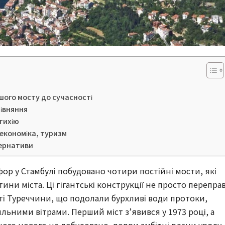
шого мосту до сучасності
івняння
тихію
економіка, туризм
тернативи
фор у Стамбулі побудовано чотири постійні мости, які
тини міста. Ці гігантські конструкції не просто перепра
і Туреччини, що подолали бурхливі води протоки,
льними вітрами. Перший міст з’явився у 1973 році, а