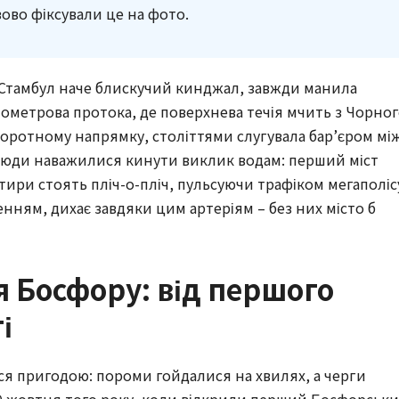
ово фіксували це на фото.
 Стамбул наче блискучий кинджал, завжди манила
лометрова протока, де поверхнева течія мчить з Чорно
воротному напрямку, століттями слугувала бар’єром мі
і люди наважилися кинути виклик водам: перший міст
отири стоять пліч-о-пліч, пульсуючи трафіком мегаполіс
нням, дихає завдяки цим артеріям – без них місто б
я Босфору: від першого
і
ся пригодою: пороми гойдалися на хвилях, а черги