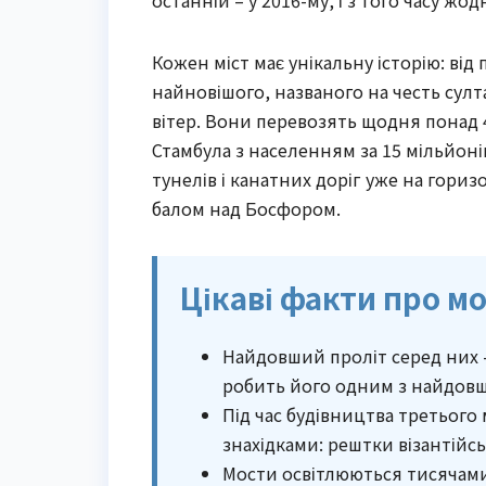
останній – у 2016-му, і з того часу ж
Кожен міст має унікальну історію: від
найновішого, названого на честь сул
вітер. Вони перевозять щодня понад 
Стамбула з населенням за 15 мільйоні
тунелів і канатних доріг уже на гориз
балом над Босфором.
Цікаві факти про м
Найдовший проліт серед них –
робить його одним з найдовши
Під час будівництва третього
знахідками: рештки візантійсь
Мости освітлюються тисячами