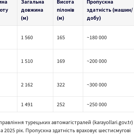
ина
Загальна
Висота
Пропускна
оту
довжина
пілонів
здатність (машин/
(м)
(м)
добу)
1 560
165
~180 000
1 510
169
~200 000
2 162
322
~300 000
1 491
252
~250 000
равління турецьких автомагістралей (karayollari.gov.tr)
м на 2025 рік. Пропускна здатність враховує шестисмугові