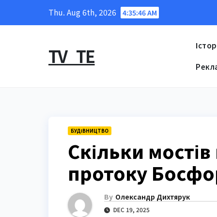
Skip
Thu. Aug 6th, 2026
4:35:47 AM
to
content
Істор
TV_TE
Рекл
БУДІВНИЦТВО
Скільки мостів
протоку Босфор
By
Олександр Дихтярук
DEC 19, 2025