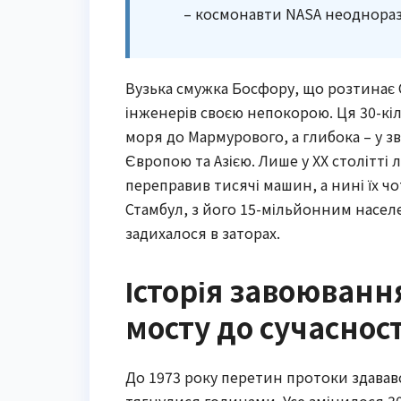
– космонавти NASA неоднораз
Вузька смужка Босфору, що розтинає
інженерів своєю непокорою. Ця 30-кі
моря до Мармурового, а глибока – у з
Європою та Азією. Лише у ХХ столітт
переправив тисячі машин, а нині їх ч
Стамбул, з його 15-мільйонним населе
задихалося в заторах.
Історія завоюванн
мосту до сучасност
До 1973 року перетин протоки здавав