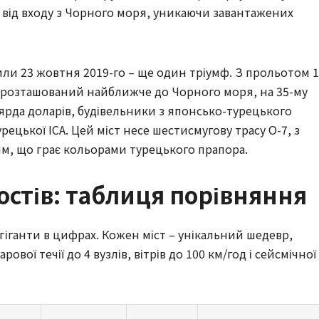
і від входу з Чорного моря, уникаючи завантажених
или 23 жовтня 2019-го – ще один тріумф. З прольотом 1
ін розташований найближче до Чорного моря, на 35-му
льярда доларів, будівельники з японсько-турецького
рецької ICA. Цей міст несе шестисмугову трасу O-7, з
м, що грає кольорами турецького прапора.
стів: таблиця порівняння
гіганти в цифрах. Кожен міст – унікальний шедевр,
ої течії до 4 вузлів, вітрів до 100 км/год і сейсмічної