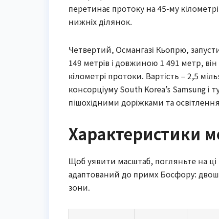
перетинає протоку на 45-му кілометр
нижніх ділянок.
Четвертий, Османгазі Кьопрю, запуст
149 метрів і довжиною 1 491 метр, в
кілометрі протоки. Вартість – 2,5 мі
консорціуму South Korea’s Samsung і ту
пішохідними доріжками та освітлення
Характеристики мо
Щоб уявити масштаб, погляньте на ці 
адаптований до примх Босфору: двошаров
зони.