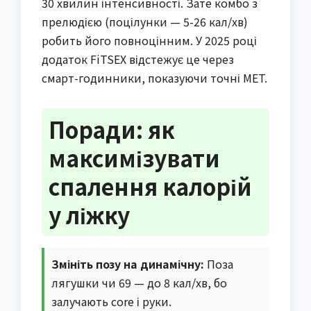
30 хвилин інтенсивності. Зате комбо з
прелюдією (поцілунки — 5-26 кал/хв)
робить його повноцінним. У 2025 році
додаток FiTSEX відстежує це через
смарт-годинники, показуючи точні MET.
Поради: як
максимізувати
спалення калорій
у ліжку
Змініть позу на динамічну:
Поза
лягушки чи 69 — до 8 кал/хв, бо
залучають core і руки.