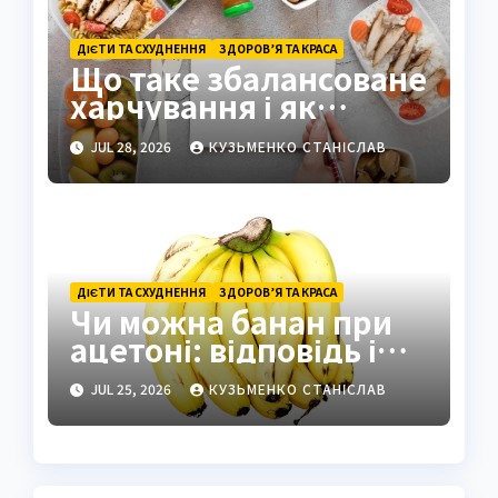
ДІЄТИ ТА СХУДНЕННЯ
ЗДОРОВ’Я ТА КРАСА
Що таке збалансоване
харчування і як
побудувати його
JUL 28, 2026
КУЗЬМЕНКО СТАНІСЛАВ
правильно
ДІЄТИ ТА СХУДНЕННЯ
ЗДОРОВ’Я ТА КРАСА
Чи можна банан при
ацетоні: відповідь і
поради
JUL 25, 2026
КУЗЬМЕНКО СТАНІСЛАВ