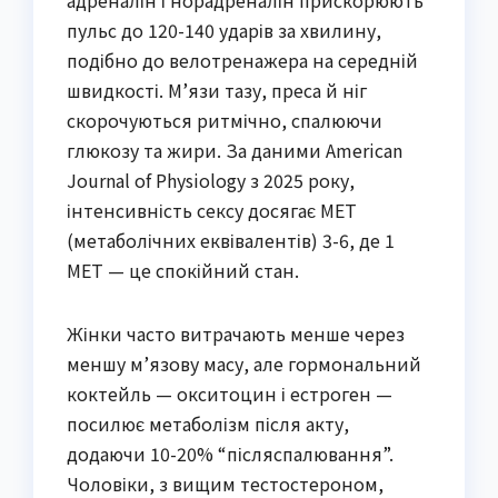
пульс до 120-140 ударів за хвилину,
подібно до велотренажера на середній
швидкості. М’язи тазу, преса й ніг
скорочуються ритмічно, спалюючи
глюкозу та жири. За даними American
Journal of Physiology з 2025 року,
інтенсивність сексу досягає MET
(метаболічних еквівалентів) 3-6, де 1
MET — це спокійний стан.
Жінки часто витрачають менше через
меншу м’язову масу, але гормональний
коктейль — окситоцин і естроген —
посилює метаболізм після акту,
додаючи 10-20% “післяспалювання”.
Чоловіки, з вищим тестостероном,