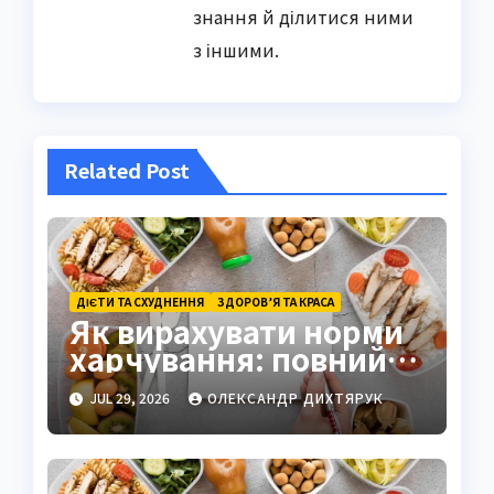
знання й ділитися ними
з іншими.
Related Post
ДІЄТИ ТА СХУДНЕННЯ
ЗДОРОВ’Я ТА КРАСА
Як вирахувати норми
харчування: повний
гід з формулами та
JUL 29, 2026
ОЛЕКСАНДР ДИХТЯРУК
прикладами