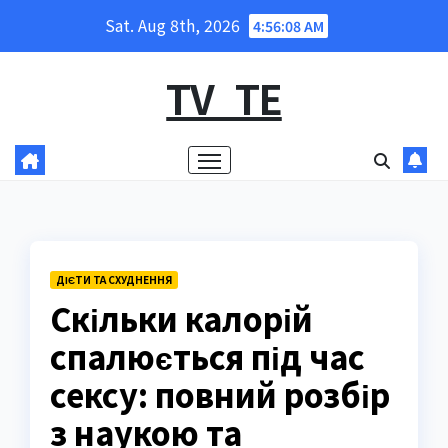
Skip
Sat. Aug 8th, 2026
4:56:09 AM
to
content
TV_TE
ДІЄТИ ТА СХУДНЕННЯ
Скільки калорій
спалюється під час
сексу: повний розбір
з наукою та