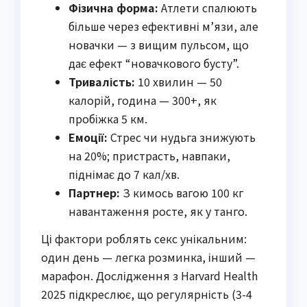
Фізична форма:
Атлети спалюють
більше через ефективні м’язи, але
новачки — з вищим пульсом, що
дає ефект “новачкового бусту”.
Тривалість:
10 хвилин — 50
калорій, година — 300+, як
пробіжка 5 км.
Емоції:
Стрес чи нудьга знижують
на 20%; пристрасть, навпаки,
піднімає до 7 кал/хв.
Партнер:
З кимось вагою 100 кг
навантаження росте, як у танго.
Ці фактори роблять секс унікальним:
один день — легка розминка, інший —
марафон. Дослідження з Harvard Health
2025 підкреслює, що регулярність (3-4