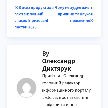
Post
В яких продуктах є
Чому не худне живіт:
глютен: повний
причини та наукові
navigation
список і приховані
пояснення
пастки 2025
By
Олександр
Дихтярук
Привіт, я - Олександр,
головний редактор
інформаційного порталу
t-v.te.ua, моє натхнення
— відкривати нові