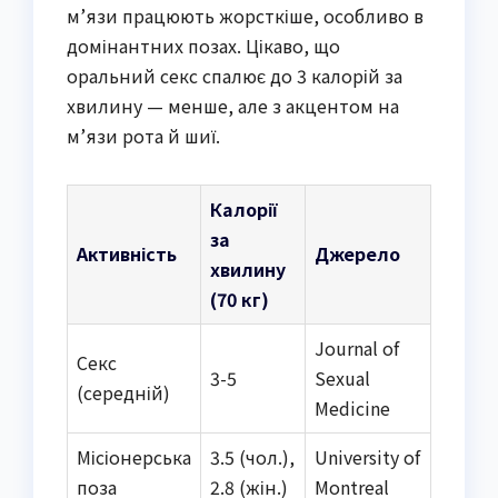
м’язи працюють жорсткіше, особливо в
домінантних позах. Цікаво, що
оральний секс спалює до 3 калорій за
хвилину — менше, але з акцентом на
м’язи рота й шиї.
Калорії
за
Активність
Джерело
хвилину
(70 кг)
Journal of
Секс
3-5
Sexual
(середній)
Medicine
Місіонерська
3.5 (чол.),
University of
поза
2.8 (жін.)
Montreal