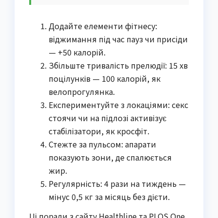
Додайте елементи фітнесу:
віджимання під час пауз чи присіди
— +50 калорій.
Збільште тривалість прелюдії: 15 хв
поцілунків — 100 калорій, як
велопрогулянка.
Експериментуйте з локаціями: секс
стоячи чи на підлозі активізує
стабілізатори, як кросфіт.
Стежте за пульсом: апарати
показують зони, де спалюється
жир.
Регулярність: 4 рази на тиждень —
мінус 0,5 кг за місяць без дієти.
Ці поради з сайту Healthline та PLOS One