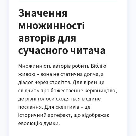
Значення
множинності
авторів для
сучасного читача
Множинність авторів робить Біблію
живою – вона не статична догма, а
діалог через століття. Для вірян це
свідчить про божественне керівництво,
де різні голоси сходяться в єдине
послання. Для скептиків – це
історичний артефакт, що відображає
еволюцію думки.