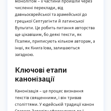
монолітом – її частини пройшли через
численні переклади, від
давньоєврейської та арамейської до
грецької Септуагінти й латинської
Вульгати. Це робить питання авторства
ще цікавішим, бо деякі тексти, як
Псалми, приписують кільком авторам, а
інші, як Книга Іова, залишаються
загадкою.
Ключові етапи
канонізації
Канонізація – це процес визнання
текстів священними, і він тривав
століттями. У юдейській традиції канон
Старого Заповіту сформувався до І