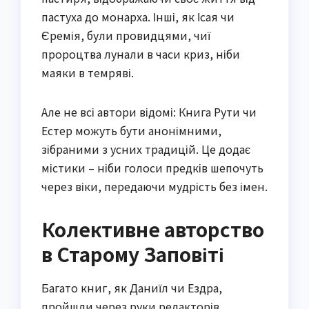
пастуха до монарха. Інші, як Ісая чи
Єремія, були провидцями, чиї
пророцтва лунали в часи криз, ніби
маяки в темряві.
Але не всі автори відомі: Книга Рути чи
Естер можуть бути анонімними,
зібраними з усних традицій. Це додає
містики – ніби голоси предків шепочуть
через віки, передаючи мудрість без імен.
Колективне авторство
в Старому Заповіті
Багато книг, як Даниїл чи Ездра,
пройшли через руки редакторів.