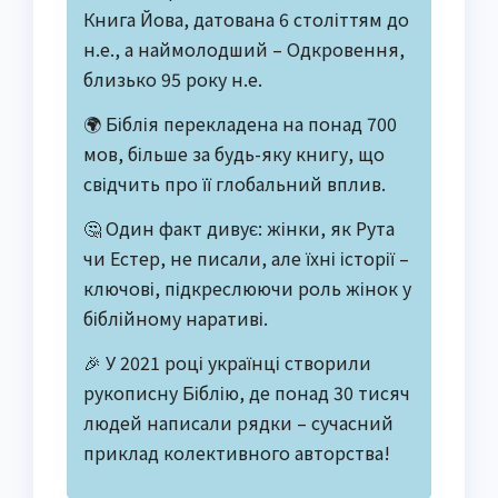
Книга Йова, датована 6 століттям до
н.е., а наймолодший – Одкровення,
близько 95 року н.е.
🌍 Біблія перекладена на понад 700
мов, більше за будь-яку книгу, що
свідчить про її глобальний вплив.
🤔 Один факт дивує: жінки, як Рута
чи Естер, не писали, але їхні історії –
ключові, підкреслюючи роль жінок у
біблійному наративі.
🎉 У 2021 році українці створили
рукописну Біблію, де понад 30 тисяч
людей написали рядки – сучасний
приклад колективного авторства!