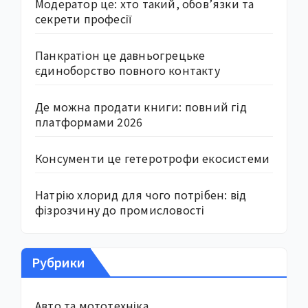
Модератор це: хто такий, обов’язки та
секрети професії
Панкратіон це давньогрецьке
єдиноборство повного контакту
Де можна продати книги: повний гід
платформами 2026
Консументи це гетеротрофи екосистеми
Натрію хлорид для чого потрібен: від
фізрозчину до промисловості
Рубрики
Авто та мототехніка