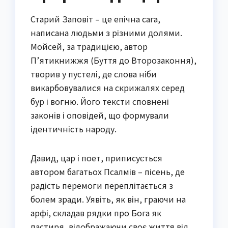
Старий Заповіт – це епічна сага,
написана людьми з різними долями.
Мойсей, за традицією, автор
П’ятикнижжя (Буття до Второзаконня),
творив у пустелі, де слова ніби
викарбовувалися на скрижалях серед
бур і вогню. Його тексти сповнені
законів і оповідей, що формували
ідентичність народу.
Давид, цар і поет, приписується
автором багатьох Псалмів – пісень, де
радість перемоги переплітається з
болем зради. Уявіть, як він, граючи на
арфі, складав рядки про Бога як
пастиря, відображаючи своє життя від