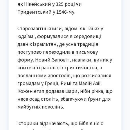
як Нікейський у 325 році чи
Тридентський у 1546-му.
Старозавітні книги, відомі як Танах у
юдаїзмі, формувалися в середовищі
давніх ізраїльтян, де усна традиція
поступово переходила в письмову
форму. Новий Заповіт, навпаки, виник у
контексті раннього християнства, з
посланнями апостолів, що розсилалися
громадам у Греції, Римі та Малій Азії.
Кожен етап додавав шари, ніби річка, що
несе осад століть, збагачуючи ґрунт для
майбутніх поколінь.
Історики відзначають, що Біблія не є