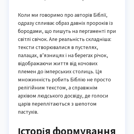
Коли ми говоримо про авторів Біблії,
одразу спливає образ давніх пророків із
бородами, що пишуть на пергаменті при
світлі свічок. Але реальність складніша:
тексти створювалися в пустелях,
палацах, в’язницях і на берегах річок,
відображаючи життя від кочових
племен до імперських столиць. Ця
множинність робить Біблію не просто
релігійним текстом, а справжнім
архівом людського досвіду, де голоси
царів переплітаються з шепотом
пастухів.
Історія формування