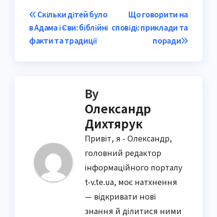
Post
Скільки дітей було
Що говорити на
в Адама і Єви: біблійні
сповіді: приклади та
navigation
факти та традиції
поради
By
Олександр
Дихтярук
Привіт, я - Олександр,
головний редактор
інформаційного порталу
t-v.te.ua, моє натхнення
— відкривати нові
знання й ділитися ними