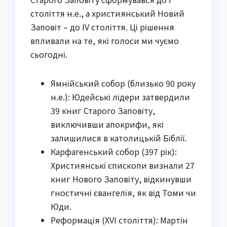
століття н.е., а християнський Новий
Заповіт – до IV століття. Ці рішення
впливали на те, які голоси ми чуємо
сьогодні.
Ямнійський собор (близько 90 року
н.е.): Юдейські лідери затвердили
39 книг Старого Заповіту,
виключивши апокрифи, які
залишилися в католицькій Біблії.
Карфагенський собор (397 рік):
Християнські єпископи визнали 27
книг Нового Заповіту, відкинувши
гностичні євангелія, як від Томи чи
Юди.
Реформація (XVI століття): Мартін