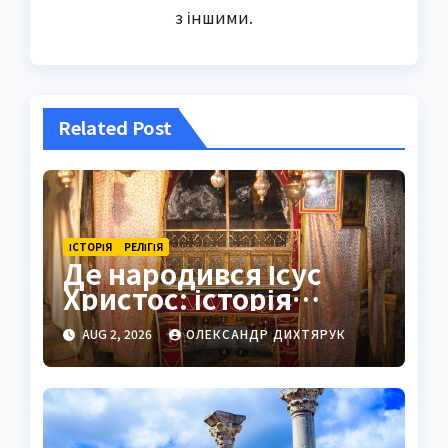
з іншими.
Related Post
ІСТОРІЯ
РЕЛІГІЯ
Де народився Ісус
Христос: історія
Віфлеєма та докази
AUG 2, 2026
ОЛЕКСАНДР ДИХТЯРУК