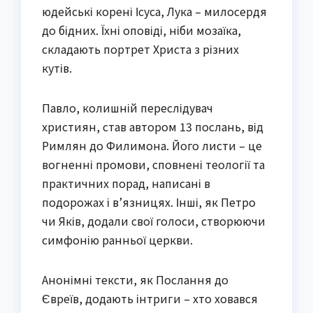
юдейські корені Ісуса, Лука – милосердя
до бідних. Їхні оповіді, ніби мозаїка,
складають портрет Христа з різних
кутів.
Павло, колишній переслідувач
християн, став автором 13 послань, від
Римлян до Филимона. Його листи – це
вогненні промови, сповнені теології та
практичних порад, написані в
подорожах і в’язницях. Інші, як Петро
чи Яків, додали свої голоси, створюючи
симфонію ранньої церкви.
Анонімні тексти, як Послання до
Євреїв, додають інтриги – хто ховався