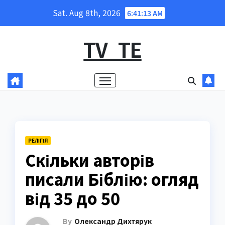
Skip
Sat. Aug 8th, 2026
6:41:14 AM
to
content
TV_TE
РЕЛІГІЯ
Скільки авторів
писали Біблію: огляд
від 35 до 50
By
Олександр Дихтярук