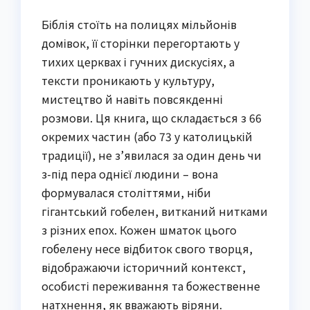
Біблія стоїть на полицях мільйонів
домівок, її сторінки перегортають у
тихих церквах і гучних дискусіях, а
тексти проникають у культуру,
мистецтво й навіть повсякденні
розмови. Ця книга, що складається з 66
окремих частин (або 73 у католицькій
традиції), не з’явилася за один день чи
з-під пера однієї людини – вона
формувалася століттями, ніби
гігантський гобелен, витканий нитками
з різних епох. Кожен шматок цього
гобелену несе відбиток свого творця,
відображаючи історичний контекст,
особисті переживання та божественне
натхнення, як вважають віряни.