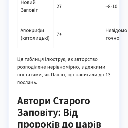
Новий
27
~8-10
Заповіт
Апокрифи
Невідомо
7+
(католицькі)
точно
Ця таблиця ілюструє, як авторство
розподілене нерівномірно, з деякими
постатями, як Павло, що написали до 13
послань.
Автори Старого
Заповіту: Від
пророків до царів