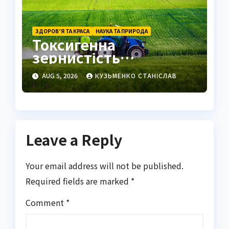
ЗДОРОВ’Я ТА КРАСА
НАУКА ТА ПРИРОДА
Токсигенна
зернистість
нейтрофілів це
AUG 5, 2026
КУЗЬМЕНКО СТАНІСЛАВ
важливий маркер
запалення
Leave a Reply
Your email address will not be published.
Required fields are marked
*
Comment
*