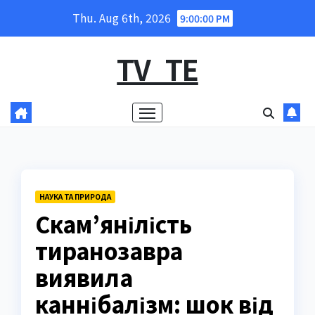
Skip
Thu. Aug 6th, 2026
9:00:01 PM
to
content
TV_TE
НАУКА ТА ПРИРОДА
Скам’янілість
тиранозавра
виявила
каннібалізм: шок від