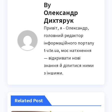
By
Олександр
Дихтярук
Привіт, я - Олександр,
головний редактор
інформаційного порталу
t-v.te.ua, моє натхнення
— відкривати нові
знання й ділитися ними
з іншими.
Related Post