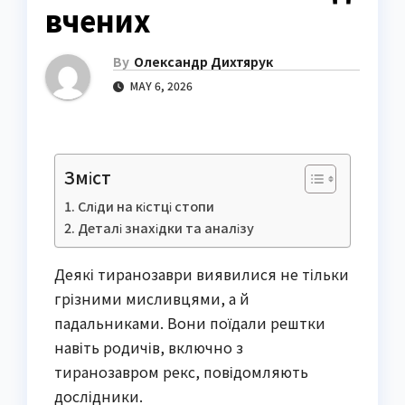
вчених
By
Олександр Дихтярук
MAY 6, 2026
Зміст
Сліди на кістці стопи
Деталі знахідки та аналізу
Деякі тиранозаври виявилися не тільки
грізними мисливцями, а й
падальниками. Вони поїдали рештки
навіть родичів, включно з
тиранозавром рекс, повідомляють
дослідники.