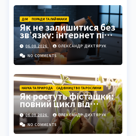
ДІМ
ПОРАДИ ТА ЛАЙФХАКИ
Як не залишитися без
зв’язку: інтернет під
час відключень світла
06.08.2026
ОЛЕКСАНДР ДИХТЯРУК
NO COMMENTS
НАУКА ТА ПРИРОДА
САДІВНИЦТВО ТА РОСЛИНИ
Як ростуть фісташки:
повний цикл від
насіння до стиглого
06.08.2026
ОЛЕКСАНДР ДИХТЯРУК
горіха
NO COMMENTS