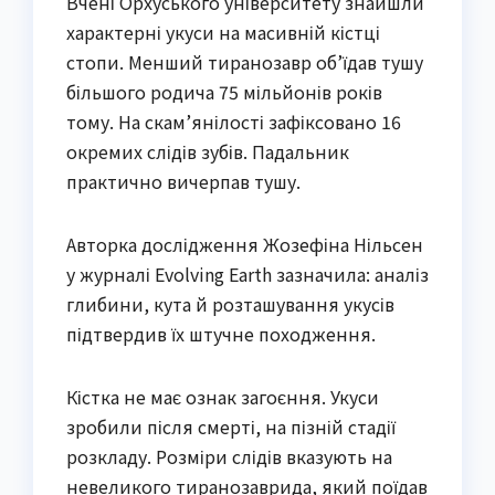
Вчені Орхуського університету знайшли
характерні укуси на масивній кістці
стопи. Менший тиранозавр об’їдав тушу
більшого родича 75 мільйонів років
тому. На скам’янілості зафіксовано 16
окремих слідів зубів. Падальник
практично вичерпав тушу.
Авторка дослідження Жозефіна Нільсен
у журналі Evolving Earth зазначила: аналіз
глибини, кута й розташування укусів
підтвердив їх штучне походження.
Кістка не має ознак загоєння. Укуси
зробили після смерті, на пізній стадії
розкладу. Розміри слідів вказують на
невеликого тиранозаврида, який поїдав