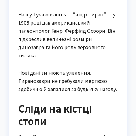
Назву Tyrannosaurus — “ящір-тиран” — у
1905 році дав американський
палеонтолог Генрі Ферфілд Осборн. Він
підкреслив величезні розміри
динозавра та його роль верховного
хижака.
Нові дані змінюють уявлення.
Тиранозаври не гребували мертвою
здобиччю й хапалися за будь-яку нагоду.
Сліди на кістці
стопи