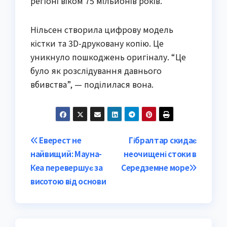
регіоні віком 75 мільйонів років.
Нільсен створила цифрову модель
кістки та 3D-друковану копію. Це
уникнуло пошкоджень оригіналу. “Це
було як розслідування давнього
вбивства”, — поділилася вона.
Post
Еверест не
Гібралтар скидає
найвищий: Мауна-
неочищені стоки в
navigation
Кеа перевершує за
Середземне море
висотою від основи