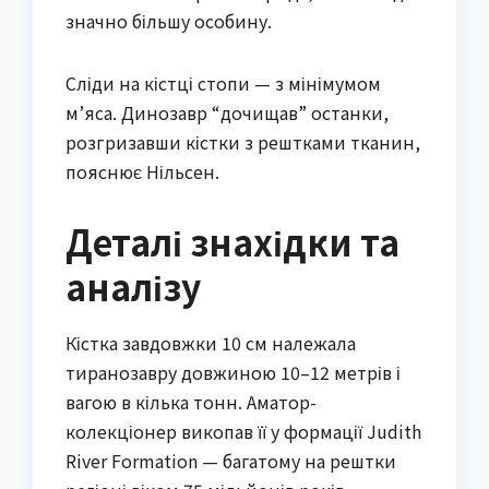
значно більшу особину.
Сліди на кістці стопи — з мінімумом
м’яса. Динозавр “дочищав” останки,
розгризавши кістки з рештками тканин,
пояснює Нільсен.
Деталі знахідки та
аналізу
Кістка завдовжки 10 см належала
тиранозавру довжиною 10–12 метрів і
вагою в кілька тонн. Аматор-
колекціонер викопав її у формації Judith
River Formation — багатому на рештки