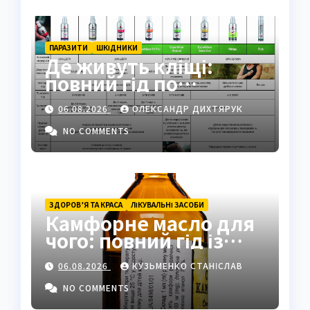
ПАРАЗИТИ
ШКІДНИКИ
Де живуть кліщі:
повний гід по
біотопах, ризиках і
06.08.2026
ОЛЕКСАНДР ДИХТЯРУК
захисті
NO COMMENTS
ЗДОРОВ’Я ТА КРАСА
ЛІКУВАЛЬНІ ЗАСОБИ
Камфорне масло для
чого: повний гід із
застосуванням і
06.08.2026
КУЗЬМЕНКО СТАНІСЛАВ
властивостями
NO COMMENTS