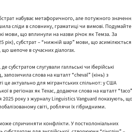
убстрат набуває метафоричного, але потужного значенн
ишила сліди в словнику, граматиці чи вимові. Подумайте
ькі мови, що вплинули на назви річок як Темза. За
25 рік), субстрат – “нижній шар” мови, що асимілюється
що шепоче в сучасних діалогах.
де субстратом слугували галльські чи іберійські
 запозичила слова на кшталт “cheval” (кінь) з
іті це актуально для мігрантських спільнот: у США
ької в регіонах як Техас, додаючи слова на кшталт “taco
2025 року з журналу Linguistics Vanguard показують, щ
обалізованому світі, роблячи їх гібридними.
 може спричиняти конфлікти. У постколоніальних
ють субстратом для англійської, створюючи “гінгліш” –