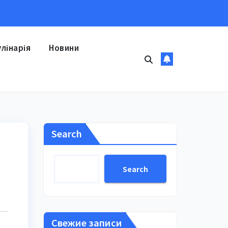
улінарія
Новини
Search
Search
Свежие записи