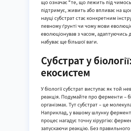
що означає “те, що лежить під чимось
підтримує, живить або впливає на щос
науці субстрат стає конкретним інст
певному ґрунті чи чому мови еволюціо
еволюціонував з часом, адаптуючись до 
набуває ще більшої ваги.
Субстрат у біологі
екосистем
У біології субстрат виступає як той н
реакція. Подумайте про ферменти – б
організмах. Тут субстрат – це молекул
Наприклад, у вашому шлунку фермент п
процес нагадує точну хірургію: фермен
запускаючи реакцію. Без правильного с