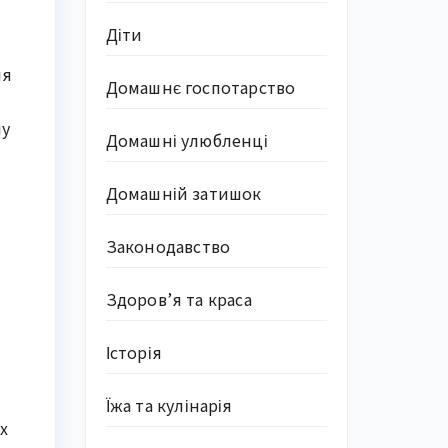
Діти
ля
Домашнє госпотарство
лу
Домашні улюбленці
Домашній затишок
Законодавство
Здоров’я та краса
Історія
Їжа та кулінарія
х