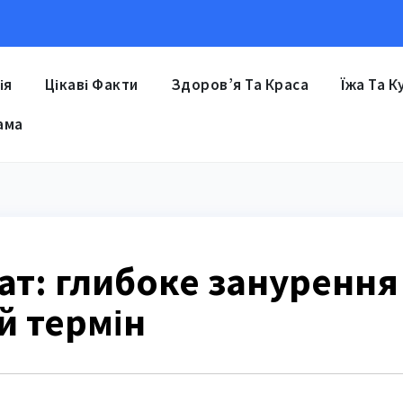
ія
Цікаві Факти
Здоров’я Та Краса
Їжа Та К
ама
ат: глибоке занурення
й термін