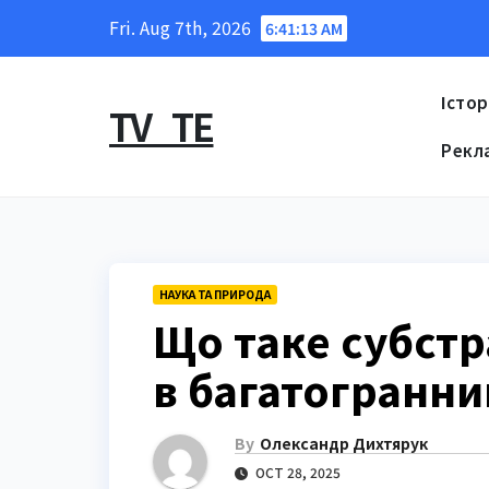
Skip
Fri. Aug 7th, 2026
6:41:14 AM
to
content
Істор
TV_TE
Рекл
НАУКА ТА ПРИРОДА
Що таке субстр
в багатогранни
By
Олександр Дихтярук
OCT 28, 2025