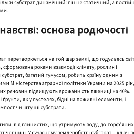
кільки субстрат динамічний: він не статичний, а постій
ами.
знавстві: основа родючості
ат перетворюється на той шар землі, що годує весь світ
а, сформована роками взаємодії клімату, рослин і
й субстрат, багатий гумусом, робить країну одним з
ми Міністерства аграрної політики України на 2025 рік,
них речовин підвищують врожайність пшениці на 40%.
ні ґрунти, як у пустелях, бідні на поживні елементи, і
пост чи штучні субстрати.
типи: від глинистих, що утримують воду, до торф’яних
т чорниці. У сучасному землеробстві субстрат – ключ д