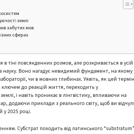
екосистем
дючості землі
лив забутих мов
ізних сферах
ся в тіні повсякденних розмов, але розкривається в усій
 в науку. Воно нагадує невидимий фундамент, на якому
абораторії, чи в мовних глибинах. Уявіть, як цей термі
ає ключем до реакцій життя, переходить у
емлі, і навіть проникає в лінгвістику, впливаючи на
р, додаючи приклади з реального світу, щоб ви відчул
 у 2025 році.
нням. Субстрат походить від латинського “substratum”