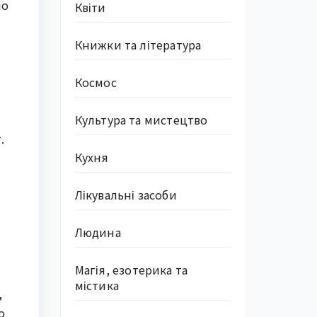
но
Квіти
Книжки та література
Космос
Культура та мистецтво
.
Кухня
Лікувальні засоби
Людина
Магія, езотерика та
містика
,
о