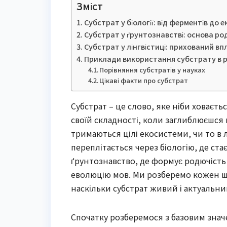
Зміст
Субстрат у біології: від ферментів до 
Субстрат у ґрунтознавстві: основа ро
Субстрат у лінгвістиці: прихований вп
Приклади використання субстрату в р
Порівняння субстратів у науках
Цікаві факти про субстрат
Субстрат – це слово, яке ніби ховаєть
своїй складності, коли заглиблюєшся
тримаються цілі екосистеми, чи то в л
переплітається через біологію, де ст
ґрунтознавство, де формує родючість з
еволюцію мов. Ми розберемо кожен ша
наскільки субстрат живий і актуальний
Спочатку розберемося з базовим значе