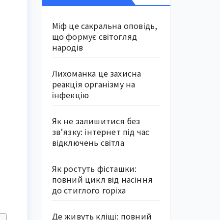
Міф це сакральна оповідь,
що формує світогляд
народів
Лихоманка це захисна
реакція організму на
інфекцію
Як не залишитися без
зв’язку: інтернет під час
відключень світла
Як ростуть фісташки:
повний цикл від насіння
до стиглого горіха
Де живуть кліщі: повний