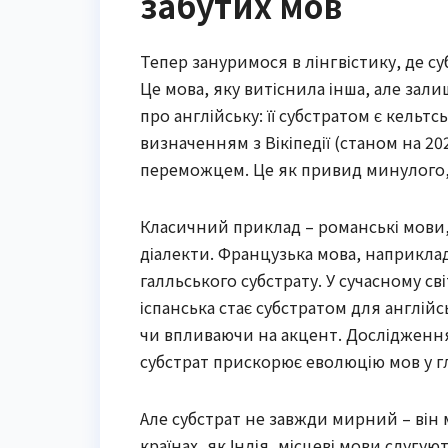
забутих мов
Тепер зануримося в лінгвістику, де с
Це мова, яку витіснила інша, але зал
про англійську: її субстратом є кельтс
визначенням з Вікіпедії (станом на 20
переможцем. Це як привид минулого, 
Класичний приклад – романські мови, 
діалекти. Французька мова, наприклад,
галльського субстрату. У сучасному св
іспанська стає субстратом для англійс
чи впливаючи на акцент. Дослідження 
субстрат прискорює еволюцію мов у гл
Але субстрат не завжди мирний – він
країнах, як Індія, місцеві мови слугу