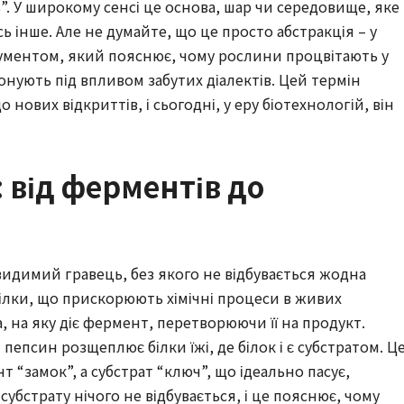
”. У широкому сенсі це основа, шар чи середовище, яке
ь інше. Але не думайте, що це просто абстракція – у
рументом, який пояснює, чому рослини процвітають у
нують під впливом забутих діалектів. Цей термін
нових відкриттів, і сьогодні, у еру біотехнологій, він
ї: від ферментів до
евидимий гравець, без якого не відбувається жодна
ілки, що прискорюють хімічні процеси в живих
а, на яку діє фермент, перетворюючи її на продукт.
епсин розщеплює білки їжі, де білок і є субстратом. Ц
т “замок”, а субстрат “ключ”, що ідеально пасує,
убстрату нічого не відбувається, і це пояснює, чому