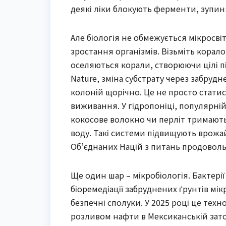
деякі ліки блокують ферменти, зупин
Але біологія не обмежується мікросві
зростання організмів. Візьміть корало
оселяються корали, створюючи цілі пі
Nature, зміна субстрату через забруд
колоній щорічно. Це не просто статис
виживання. У гідропоніці, популярній
кокосове волокно чи перліт тримают
воду. Такі системи підвищують врожай
Об’єднаних Націй з питань продовольс
Ще один шар – мікробіологія. Бактері
біоремедіації забруднених ґрунтів мі
безпечні сполуки. У 2025 році це техн
розливом нафти в Мексиканській зато