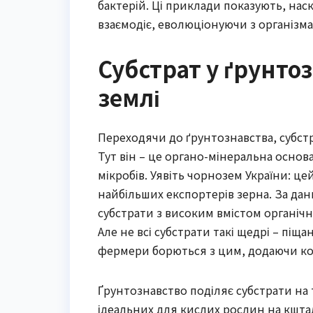
бактерій. Ці приклади показують, нас
взаємодіє, еволюціонуючи з організм
Субстрат у ґрунто
землі
Переходячи до ґрунтознавства, субстр
Тут він – це органо-мінеральна основ
мікробів. Уявіть чорнозем України: це
найбільших експортерів зерна. За дани
субстрати з високим вмістом органіч
Але не всі субстрати такі щедрі – піща
фермери борються з цим, додаючи ком
Ґрунтознавство поділяє субстрати на 
ідеальних для кислих рослин на кштал