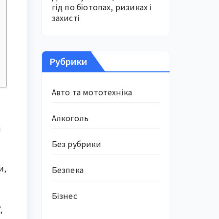
гід по біотопах, ризиках і
захисті
Рубрики
Авто та мототехніка
Алкоголь
н
Без рубрики
и,
Безпека
Бізнес
,