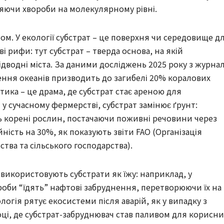
яючи хвороби на молекулярному рівні.
том. У екології субстрат – це поверхня чи середовище д
ві рифи: тут субстрат – тверда основа, на якій
дводні міста. За даними досліджень 2025 року з журна
нення океанів призводить до загибелі 20% коралових
тика – це драма, де субстрат стає ареною для
 у сучасному фермерстві, субстрат замінює ґрунт:
ь корені рослин, постачаючи поживні речовини через
ність на 30%, як показують звіти FAO (Організація
тва та сільського господарства).
ї використовують субстрати як їжу: наприклад, у
кроби “їдять” нафтові забруднення, перетворюючи їх на
ологія рятує екосистеми після аварій, як у випадку з
ці, де субстрат-забруднювач став паливом для корисни