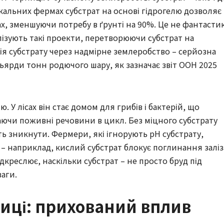
кальних фермах субстрат на основі гідрогелю дозволяє
х, зменшуючи потребу в ґрунті на 90%. Це не фантасти
алізують такі проекти, перетворюючи субстрат на
ія субстрату через надмірне землеробство – серйозна
ьярди тонн родючого шару, як зазначає звіт ООН 2025
ю. У лісах він стає домом для грибів і бактерій, що
аючи поживні речовини в цикл. Без міцного субстрату
ть зникнути. Фермери, які ігнорують pH субстрату,
 наприклад, кислий субстрат блокує поглинання заліз
креслює, наскільки субстрат – не просто бруд під
ваги.
стиці: прихований вплив