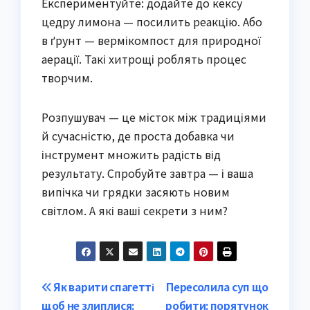
Експериментуйте: додайте до кексу
цедру лимона — посилить реакцію. Або
в ґрунт — вермікомпост для природної
аерації. Такі хитрощі роблять процес
творчим.
Розпушувач — це місток між традиціями
й сучасністю, де проста добавка чи
інструмент множить радість від
результату. Спробуйте завтра — і ваша
випічка чи грядки засяють новим
світлом. А які ваші секрети з ним?
Post
Як варити спагетті
Пересолила суп що
щоб не злиплися:
робити: порятунок