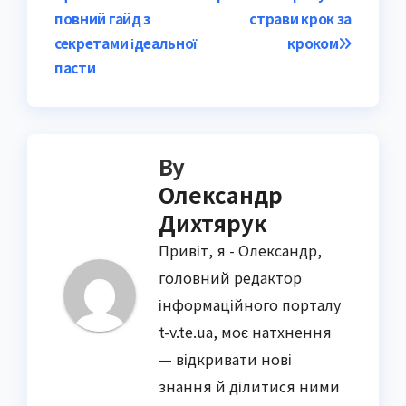
navigation
повний гайд з
страви крок за
секретами ідеальної
кроком
пасти
By
Олександр
Дихтярук
Привіт, я - Олександр,
головний редактор
інформаційного порталу
t-v.te.ua, моє натхнення
— відкривати нові
знання й ділитися ними