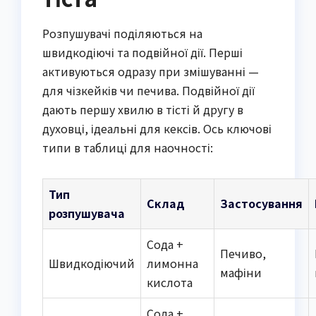
Розпушувачі поділяються на
швидкодіючі та подвійної дії. Перші
активуються одразу при змішуванні —
для чізкейків чи печива. Подвійної дії
дають першу хвилю в тісті й другу в
духовці, ідеальні для кексів. Ось ключові
типи в таблиці для наочності:
Тип
Склад
Застосування
розпушувача
Сода +
Печиво,
Швидкодіючий
лимонна
мафіни
кислота
Сода +