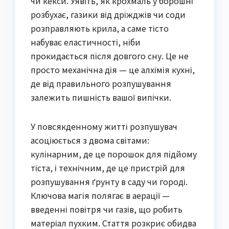
чи кекси. Уявіть, як крохмаль у борошні
розбухає, газики від дріжджів чи соди
розправляють крила, а саме тісто
набуває еластичності, ніби
прокидається після довгого сну. Це не
просто механічна дія — це алхімія кухні,
де від правильного розпушування
залежить пишність вашої випічки.
У повсякденному житті розпушувач
асоціюється з двома світами:
кулінарним, де це порошок для підйому
тіста, і технічним, де це пристрій для
розпушування ґрунту в саду чи городі.
Ключова магія полягає в аерації —
введенні повітря чи газів, що робить
матеріал пухким. Стаття розкриє обидва