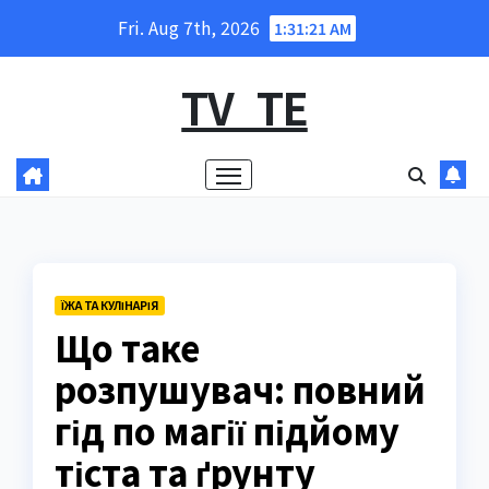
Skip
Fri. Aug 7th, 2026
1:31:22 AM
to
content
TV_TE
ЇЖА ТА КУЛІНАРІЯ
Що таке
розпушувач: повний
гід по магії підйому
тіста та ґрунту