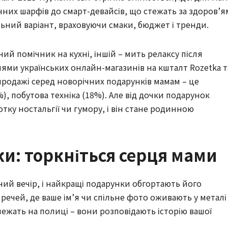
чних шарфів до смарт-девайсів, що стежать за здоров’я
ьний варіант, враховуючи смаки, бюджет і тренди.
ий помічник на кухні, іншій – мить релаксу після
нями українських онлайн-магазинів на кшталт Rozetka т
продажі серед новорічних подарунків мамам – це
%), побутова техніка (18%). Але від дочки подарунок
тку ностальгії чи гумору, і він стане родинною
и: торкніться серця мами
ний вечір, і найкращі подарунки обгортають його
 речей, де ваше ім’я чи спільне фото оживають у металі
лежать на полиці – вони розповідають історію вашої