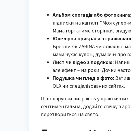
Альбом спогадів або фотокнига
підписки на кшталт “Моя супер-ма
Мама гортатиме сторінки, згадую
Ювелірна прикраса з гравіюва
Бренди як ZARINA чи локальні майс
мама чухає кулон, думаючи про ва
Лист чи відео з подякою
: Напиш
але ефект – на роки. Дочки часто
Подушка чи плед з фото
: Затиш
OLX чи спеціалізованих сайтах.
Ці подарунки виграють у практичних
сентиментальна, додайте свічку з аром
перетвориться на свято.