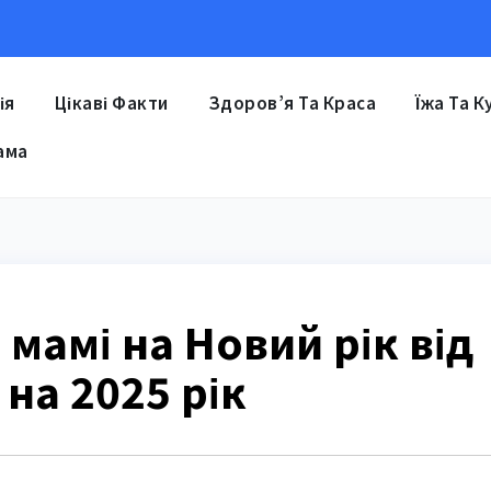
ія
Цікаві Факти
Здоров’я Та Краса
Їжа Та К
ама
мамі на Новий рік від
 на 2025 рік