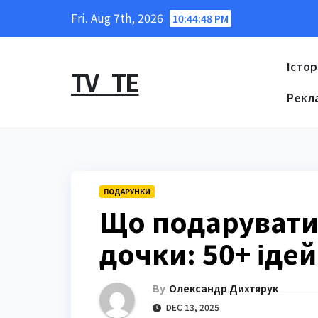
Skip
Fri. Aug 7th, 2026
10:44:50 PM
to
content
Істор
TV_TE
Рекл
ПОДАРУНКИ
Що подарувати 
дочки: 50+ ідей
By
Олександр Дихтярук
DEC 13, 2025