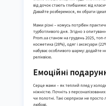
від дочок стають глибшими: від класи
Давайте розберемося, як обрати ідеал
Мами різні – комусь потрібен практичн
турботливого дня. Згідно з опитуван
Prom.ua станом на грудень 2025, топ-
косметика (28%), одяг і аксесуари (22
набуває особливого шарму: додайте но
реліквією.
Емоційні подарунк
Серце мами – як теплий плед у холод
ніжністю. Почніть з персоналізованих
чи полотні. Такі сюрпризи не просто 
любові.