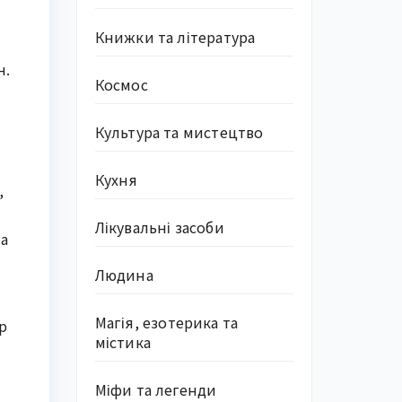
Книжки та література
н.
Космос
Культура та мистецтво
Кухня
,
Лікувальні засоби
на
Людина
Магія, езотерика та
р
містика
Міфи та легенди