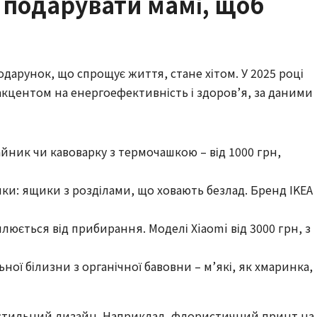
о подарувати мамі, щоб
одарунок, що спрощує життя, стане хітом. У 2025 році
акцентом на енергоефективність і здоров’я, за даними
ник чи кавоварку з термочашкою – від 1000 грн,
ики: ящики з розділами, що ховають безлад. Бренд IKEA
люється від прибирання. Моделі Xiaomi від 3000 грн, з
ьної білизни з органічної бавовни – м’які, як хмаринка,
 стильний дизайн. Наприклад, флористичний принт на