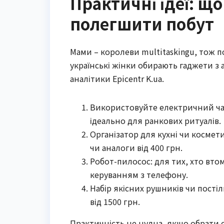
Практичні ідеї: щ
полегшити побут
Мами – королеви multitaskingu, тож п
українські жінки обирають гаджети з 
аналітики Epicentr K.ua.
Використовуйте електричний чай
ідеально для ранкових ритуалів.
Організатор для кухні чи космет
чи аналоги від 400 грн.
Робот-пилосос: для тих, хто втом
керуванням з телефону.
Набір якісних рушників чи постіл
від 1500 грн.
Практичність не нудна, якщо обрати