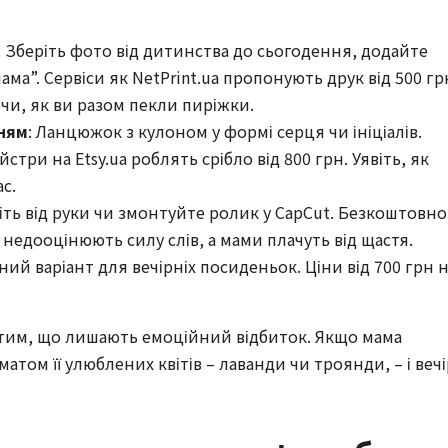
: Зберіть фото від дитинства до сьогодення, додайте
ма”. Сервіси як NetPrint.ua пропонують друк від 500 гр
чи, як ви разом пекли пиріжки.
нням
: Ланцюжок з кулоном у формі серця чи ініціалів.
три на Etsy.ua роблять срібло від 800 грн. Уявіть, як
с.
іть від руки чи змонтуйте ролик у CapCut. Безкоштовно
 недооцінюють силу слів, а мами плачуть від щастя.
ний варіант для вечірніх посиденьок. Ціни від 700 грн 
 тим, що лишають емоційний відбиток. Якщо мама
атом її улюблених квітів – лаванди чи троянди, – і вечі