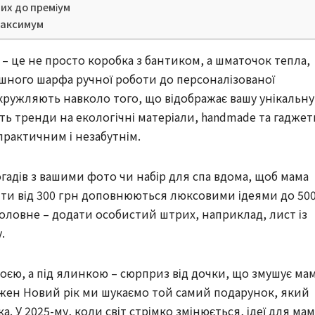
их до преміум
 максимум
– це не просто коробка з бантиком, а шматочок тепла,
тишного шарфа ручної роботи до персоналізованої
 кружляють навколо того, що відображає вашу унікальну
ують тренди на екологічні матеріали, handmade та гаджет
практичним і незабутнім.
гадів з вашими фото чи набір для спа вдома, щоб мама
анти від 300 грн доповнюються люксовими ідеями до 50
Головне – додати особистий штрих, наприклад, лист із
.
воєю, а під ялинкою – сюрприз від дочки, що змушує ма
Кожен Новий рік ми шукаємо той самий подарунок, який
ка. У 2025-му, коли світ стрімко змінюється, ідеї для мам