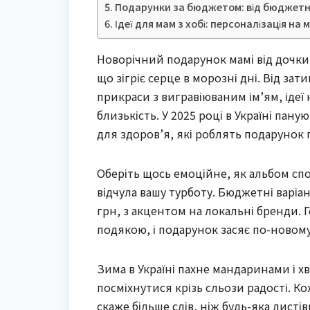
Подарунки за бюджетом: від бюджетн
Ідеї для мам з хобі: персоналізація на
Новорічний подарунок мамі від дочки 
що зігріє серце в морозні дні. Від за
прикраси з вигравіюваним ім’ям, ідеї
близькість. У 2025 році в Україні пан
для здоров’я, які роблять подарунок 
Оберіть щось емоційне, як альбом спо
відчула вашу турботу. Бюджетні варі
грн, з акцентом на локальні бренди. 
подякою, і подарунок засяє по-новому
Зима в Україні пахне мандаринами і х
посміхнутися крізь сльози радості. 
скаже більше слів, ніж будь-яка листів