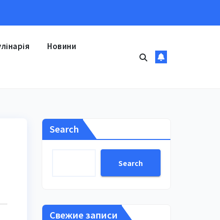
улінарія
Новини
Search
Search
Свежие записи