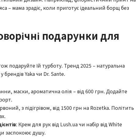
са – мама зрадіє, коли приготує ідеальний борщ без
новорічні подарунки для
тож подаруйте їй турботу. Тренд 2025 – натуральна
у брендів Yaka чи Dr. Sante.
ванни, маски, ароматична олія – від 600 грн. Додайте
урорт.
рвоний, з підігрівом, від 1500 грн на Rozetka. Політить
ах.
ієнтів
: Крем для рук від Lush.ua чи набір від White
ди заспокоює душу.