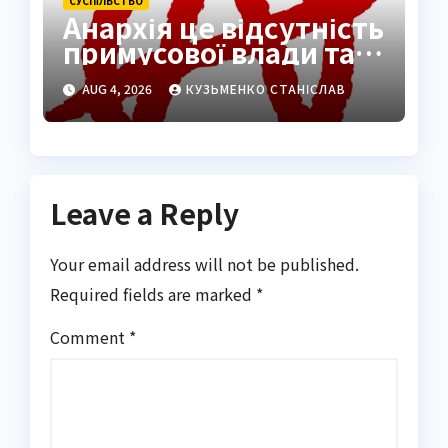
СУCПІЛЬСТВО
Анархія це відсутність
примусової влади та
шлях до вільного
AUG 4, 2026
КУЗЬМЕНКО СТАНІСЛАВ
суспільства
Leave a Reply
Your email address will not be published.
Required fields are marked
*
Comment
*