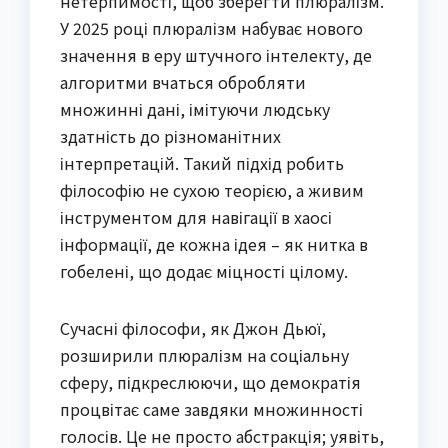
нетерпимості, щоб зберегти плюралізм.
У 2025 році плюралізм набуває нового
значення в еру штучного інтелекту, де
алгоритми вчаться обробляти
множинні дані, імітуючи людську
здатність до різноманітних
інтерпретацій. Такий підхід робить
філософію не сухою теорією, а живим
інструментом для навігації в хаосі
інформації, де кожна ідея – як нитка в
гобелені, що додає міцності цілому.
Сучасні філософи, як Джон Дьюї,
розширили плюралізм на соціальну
сферу, підкреслюючи, що демократія
процвітає саме завдяки множинності
голосів. Це не просто абстракція; уявіть,