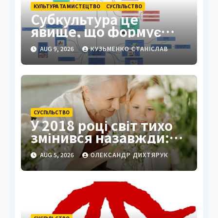
КУЛЬТУРА ТА МИСТЕЦТВО
СУCПІЛЬСТВО
Субкультура це
явище, що формує
ідентичність груп у
AUG 9, 2026
КУЗЬМЕНКО СТАНІСЛАВ
суспільстві
СУCПІЛЬСТВО
У 2018 році світ тихо
змінився назавжди:
літніх стало більше за
AUG 5, 2026
ОЛЕКСАНДР ДИХТЯРУК
дітей