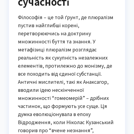
сучасності
Філософія – це той ґрунт, де плюралізм
пустив найглибші корені,
перетворюючись на доктрину
множинності буття та знання. У
метафізиці плюралізм розглядає
реальність як сукупність незалежних
елементів, протилежно до монізму, де
все походить від єдиної субстанції.
Античні мислителі, такі як Анаксагор,
вводили ідею нескінченної
множинності “гомеомерій” – дрібних
частинок, що формують усе суще. Ця
думка еволюціонувала в епоху
Відродження, коли Ніколас Кузанський
говорив про “вчене незнання”,