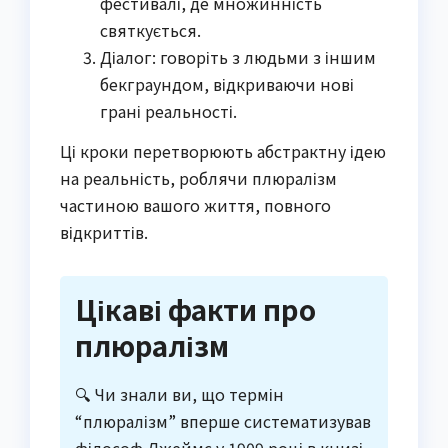
фестивалі, де множинність
святкується.
Діалог: говоріть з людьми з іншим
бекграундом, відкриваючи нові
грані реальності.
Ці кроки перетворюють абстрактну ідею
на реальність, роблячи плюралізм
частиною вашого життя, повного
відкриттів.
Цікаві факти про
плюралізм
🔍 Чи знали ви, що термін
“плюралізм” вперше систематизував
філософ Джеймс у 1909 році в книзі