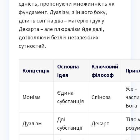
єдність, пропонуючи множинність як
фундамент. Дуалізм, з іншого боку,
ділить світ на два – матерію і дух у
Декарта – але плюралізм йде далі,
дозволяючи безліч незалежних
сутностей.
Основна
Ключовий
Концепція
Прик
ідея
філософ
Усе –
Єдина
Монізм
Спіноза
части
субстанція
Бога
Дві
Тіло v
Дуалізм
Декарт
субстанції
розу