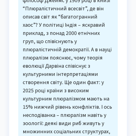
“Плюралістичний всесвіт”, де він
описав світ як “багатогранний
хаос”? У політиці Індія – яскравий
приклад, з понад 2000 етнічних
груп, що співіснують у
плюралістичній демократії. А в науці
плюралізм пояснює, чому теорія
еволюції Дарвіна співіснує з
культурними інтерпретаціями
створення світу. Ще один факт: у
2025 році країни з високим
культурним плюралізмом мають на
15% нижчий рівень конфліктів. І ось
несподіванка – плюралізм навіть у
зоології: деякі види риб живуть у
множинних соціальних структурах,