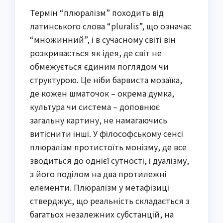
Термін “плюралізм” походить від
латинського слова “pluralis”, що означає
“множинний”, і в сучасному світі він
розкривається як ідея, де світ не
обмежується єдиним поглядом чи
структурою. Це ніби барвиста мозаїка,
де кожен шматочок – окрема думка,
культура чи система – доповнює
загальну картину, не намагаючись
витіснити інші. У філософському сенсі
плюралізм протистоїть монізму, де все
зводиться до однієї сутності, і дуалізму,
з його поділом на два протилежні
елементи. Плюралізм у метафізиці
стверджує, що реальність складається з
багатьох незалежних субстанцій, на