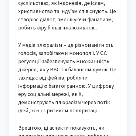
суспільствах, як Індонезія, де іслам,
християнство та індуїзм співіснують. Це
створює діалог, зменшуючи фанатизм, і
робить віру більш інклюзивною.
У медіа плюралізм – це різноманітність
голосів, запобігаючи монополії. У ЄС
регуляції забезпечують множинність
джерел, як у BBC з її балансом думок. Це
захищає від фейків, роблячи
інформацію багатогранною. У цифрову
еру соціальні мережі, як X,
демонструють плюралізм через потік
ідей, хоч і з ризиком поляризації.
Зрештою, ці аспекти показують, як
плюралізм пронизує життя, роблячи