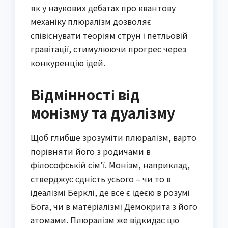
як у наукових дебатах про квантову
механіку плюралізм дозволяє
співіснувати теоріям струн і петльовій
гравітації, стимулюючи прогрес через
конкуренцію ідей.
Відмінності від
монізму та дуалізму
Щоб глибше зрозуміти плюралізм, варто
порівняти його з родичами в
філософській сім’ї. Монізм, наприклад,
стверджує єдність усього – чи то в
ідеалізмі Берклі, де все є ідеєю в розумі
Бога, чи в матеріалізмі Демокрита з його
атомами. Плюралізм же відкидає цю