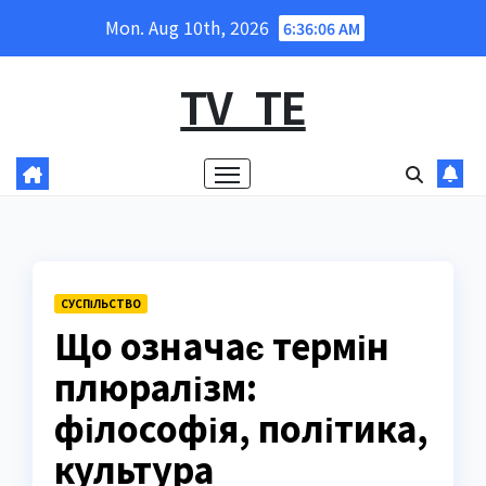
Skip
Mon. Aug 10th, 2026
6:36:08 AM
to
content
TV_TE
СУCПІЛЬСТВО
Що означає термін
плюралізм:
філософія, політика,
культура