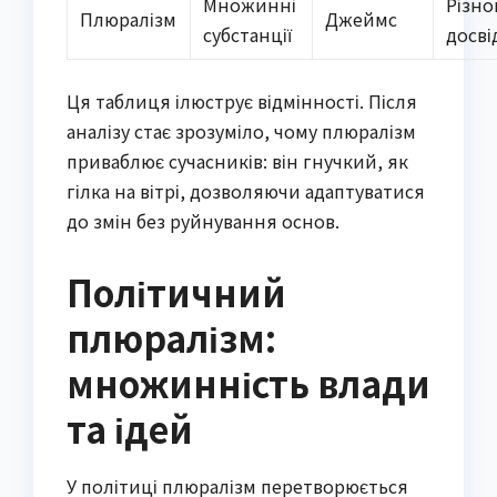
Множинні
Різно
Плюралізм
Джеймс
субстанції
досві
Ця таблиця ілюструє відмінності. Після
аналізу стає зрозуміло, чому плюралізм
приваблює сучасників: він гнучкий, як
гілка на вітрі, дозволяючи адаптуватися
до змін без руйнування основ.
Політичний
плюралізм:
множинність влади
та ідей
У політиці плюралізм перетворюється