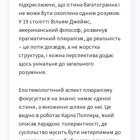
підкреслюючи, що істина багатогранна і
не може бути охоплена одним розумом.
У 19 столітті Вільям Джеймс,
американський філософ, розвинув
прагматичний плюралізм, де реальність
– це потік досвідів, а не жорстка
структура, і кожна перспектива додає
щось унікальне до загального
розуміння.
Епістемологічний аспект плюралізму
фокусується на знанні: немає єдиної
істини, а множинні шляхи до неї. Це
видно в роботах Карла Поппера, який
описав парадокс толерантності, де
суспільство мусить бути нетерпимим до