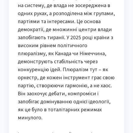
на систему, де влада не зосереджена в
одних руках, а розподілена між групами,
партіями та інтересами. Це основа
демократії, де множинні центри влади
запобігають тиранії. У 2025 році країни з
високим рівнем політичного
плюралізму, як Канада чи Німеччина,
демонструють стабільність через
конкуренцію ідей. Плюралізм тут – як
оркестр, де кожен інструмент грає свою
партію, створюючи гармонію, а не хаос.
Він заохочує дебати, компроміси і
запобігає домінуванню однієї ідеології,
як це було в тоталітарних режимах
минулого.