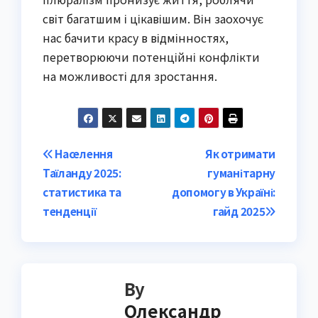
світ багатшим і цікавішим. Він заохочує
нас бачити красу в відмінностях,
перетворюючи потенційні конфлікти
на можливості для зростання.
Post
Населення
Як отримати
Таїланду 2025:
гуманітарну
navigation
статистика та
допомогу в Україні:
тенденції
гайд 2025
By
Олександр