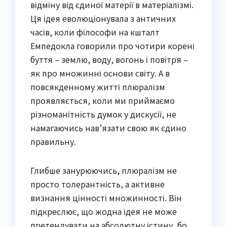
відміну від єдиної матерії в матеріалізмі.
Ця ідея еволюціонувала з античних
часів, коли філософи на кшталт
Емпедокла говорили про чотири корені
буття – землю, воду, вогонь і повітря –
як про множинні основи світу. А в
повсякденному житті плюралізм
проявляється, коли ми приймаємо
різноманітність думок у дискусії, не
намагаючись нав’язати свою як єдино
правильну.
Глибше занурюючись, плюралізм не
просто толерантність, а активне
визнання цінності множинності. Він
підкреслює, що жодна ідея не може
претендувати на абсолютну істину, бо