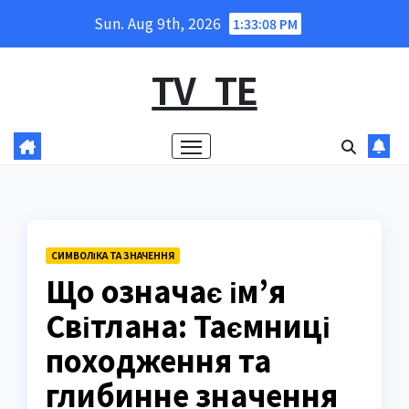
Skip
Sun. Aug 9th, 2026
1:33:09 PM
to
content
TV_TE
СИМВОЛІКА ТА ЗНАЧЕННЯ
Що означає ім’я
Світлана: Таємниці
походження та
глибинне значення