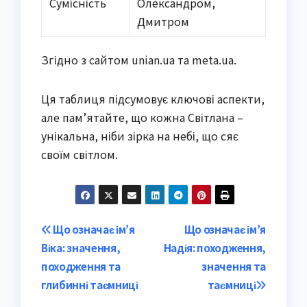
Сумісність
Олександром,
Дмитром
Згідно з сайтом unian.ua та meta.ua.
Ця таблиця підсумовує ключові аспекти,
але пам’ятайте, що кожна Світлана –
унікальна, ніби зірка на небі, що сяє
своїм світлом.
Post
Що означає ім’я
Що означає ім’я
Віка: значення,
Надія: походження,
navigation
походження та
значення та
глибинні таємниці
таємниці