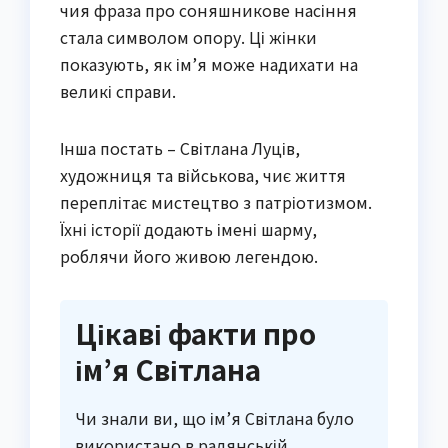
чия фраза про соняшникове насіння
стала символом опору. Ці жінки
показують, як ім’я може надихати на
великі справи.
Інша постать – Світлана Луців,
художниця та військова, чиє життя
переплітає мистецтво з патріотизмом.
Їхні історії додають імені шарму,
роблячи його живою легендою.
Цікаві факти про
ім’я Світлана
Чи знали ви, що ім’я Світлана було
використано в радянській