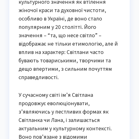
культурного значення як втілення
жіночої краси та духовної чистоти,
особливо в Україні, де воно стало
популярним у 20 столітті. Його
значення – “та, що несе світло” –
відображає не тільки етимологію, але й
вплив на характер: Світлани часто
бувають товариськими, творчими та
дещо впертими, з сильним почуттям
справедливості.
У сучасному світі ім’я Світлана
продовжує еволюціонувати,
з’являючись у пестливих формах як
Світланка чи Лана, і залишається
актуальним у культурному контексті.
Воно пов’язане з відомими