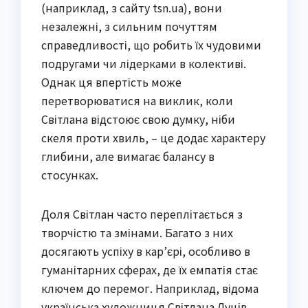
(наприклад, з сайту tsn.ua), вони
незалежні, з сильним почуттям
справедливості, що робить їх чудовими
подругами чи лідерками в колективі.
Однак ця впертість може
перетворюватися на виклик, коли
Світлана відстоює свою думку, ніби
скеля проти хвиль, – це додає характеру
глибини, але вимагає балансу в
стосунках.
Доля Світлан часто переплітається з
творчістю та змінами. Багато з них
досягають успіху в кар’єрі, особливо в
гуманітарних сферах, де їх емпатія стає
ключем до перемог. Наприклад, відома
українська художниця Світлана Луців,