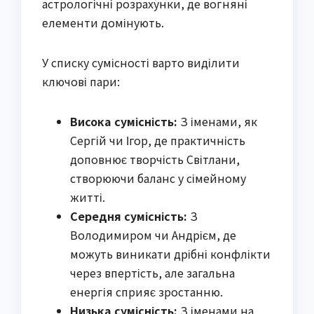
астрологічні розрахунки, де вогняні
елементи домінують.
У списку сумісності варто виділити
ключові пари:
Висока сумісність:
З іменами, як
Сергій чи Ігор, де практичність
доповнює творчість Світлани,
створюючи баланс у сімейному
житті.
Середня сумісність:
З
Володимиром чи Андрієм, де
можуть виникати дрібні конфлікти
через впертість, але загальна
енергія сприяє зростанню.
Низька сумісність:
З іменами на