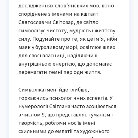
дослідженнях слов’янських мов, воно
споріднене з іменами на кшталт
Святослав чи Світозар, де світло
символізує чистоту, мудрість і життєву
силу. Подумайте про те, як це ім’я, ніби
маяк у бурхливому морі, освітлює шлях
для своєї власниці, наділяючи її
внутрішньою енергією, що допомагає
перемагати темні періоди життя.
Символіка імені йде глибше,
торкаючись психологічних аспектів. У
нумерології Світлана часто асоціюється
з числом 9, що представляє гуманізм і
творчість, роблячи носіїв імені
схильними до емпатії та художнього