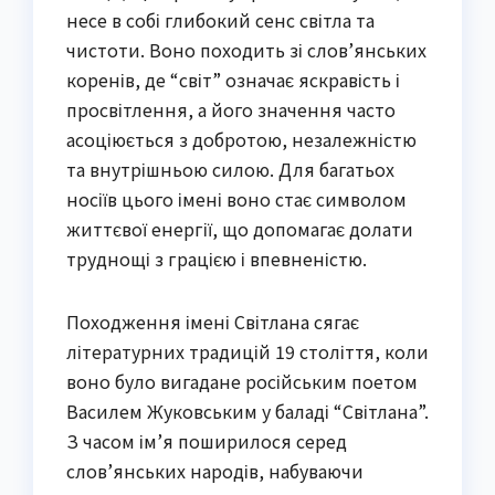
несе в собі глибокий сенс світла та
чистоти. Воно походить зі слов’янських
коренів, де “світ” означає яскравість і
просвітлення, а його значення часто
асоціюється з добротою, незалежністю
та внутрішньою силою. Для багатьох
носіїв цього імені воно стає символом
життєвої енергії, що допомагає долати
труднощі з грацією і впевненістю.
Походження імені Світлана сягає
літературних традицій 19 століття, коли
воно було вигадане російським поетом
Василем Жуковським у баладі “Світлана”.
З часом ім’я поширилося серед
слов’янських народів, набуваючи