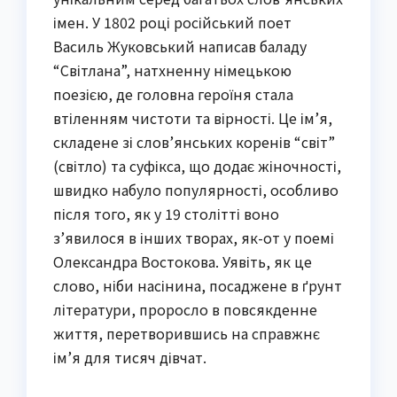
імен. У 1802 році російський поет
Василь Жуковський написав баладу
“Світлана”, натхненну німецькою
поезією, де головна героїня стала
втіленням чистоти та вірності. Це ім’я,
складене зі слов’янських коренів “світ”
(світло) та суфікса, що додає жіночності,
швидко набуло популярності, особливо
після того, як у 19 столітті воно
з’явилося в інших творах, як-от у поемі
Олександра Востокова. Уявіть, як це
слово, ніби насінина, посаджене в ґрунт
літератури, проросло в повсякденне
життя, перетворившись на справжнє
ім’я для тисяч дівчат.