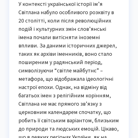
У контексті української історії ім’я
Світлана набуло особливого розквіту в
20 столітті, коли після революційних
подій і культурних змін слов’янські
імена почали витісняти іноземні
впливи. За даними історичних джерел,
таких як архіви іменників, воно стало
поширеним у радянський період,
символізуючи “світле майбутнє” –
метафора, що відображала ідеологічні
настрої епохи. Однак, на відміну від
багатьох імен з релігійним корінням,
Світлана не має прямого зв’язку з
церковним календарем спочатку, що
робить її світським варіантом, близьким
до природи та людських емоцій. Цікаво,
що в деяких регіонах України, як на