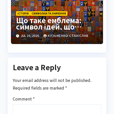
ІСТОРІЯ
СИМВОЛІКА ТА ЗНАЧЕННЯ
Що таке емблема:
символ ідей, що
переживає століття
JUL 19, 2026
КУЗЬМЕНКО СТАНІСЛАВ
Leave a Reply
Your email address will not be published.
Required fields are marked
*
Comment
*