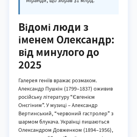
Міранди, що зібрав $1 млрд.
Відомі люди з
іменем Олександр:
від минулого до
2025
Галерея геніїв вражає розмахом.
Александр Пушкін (1799–1837) оживив
російську літературу “Євгенієм
Онєгіним”. У музиці – Александр
Вертинський, “червоний гастролер” з
шармом блукача. Українці пишаються
Олександром Довженком (1894–1956),