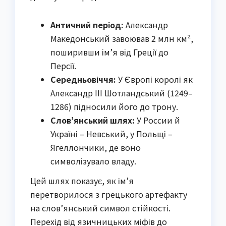
Античний період:
Александр
Македонський завоював 2 млн км²,
поширивши ім’я від Греції до
Персії.
Середньовіччя:
У Європі королі як
Александр III Шотландський (1249–
1286) підносили його до трону.
Слов’янський шлях:
У России й
Україні – Невський, у Польщі –
Ягеллончики, де воно
символізувало владу.
Цей шлях показує, як ім’я
перетворилося з грецького артефакту
на слов’янський символ стійкості.
Перехід від язичницьких міфів до