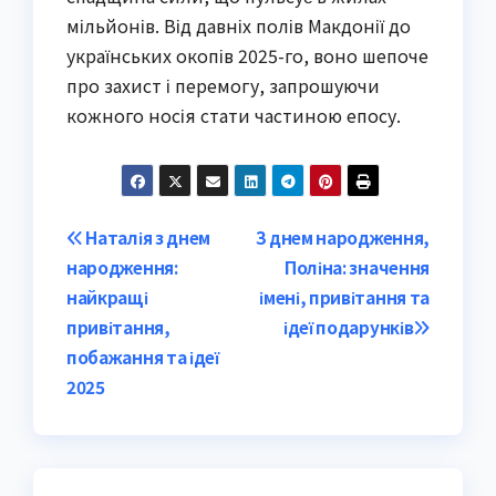
мільйонів. Від давніх полів Макдонії до
українських окопів 2025-го, воно шепоче
про захист і перемогу, запрошуючи
кожного носія стати частиною епосу.
Post
Наталія з днем
З днем народження,
народження:
Поліна: значення
navigation
найкращі
імені, привітання та
привітання,
ідеї подарунків
побажання та ідеї
2025