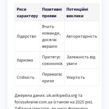
Риси
Позитивні
Потенційні
характеру
прояви
виклики
Вчить
команди,
Лідерство
Авторитарність
досягає
вершин
Притягує
Залежність від
Харизма
союзників
уваги
Перемагає
Стійкість
Упертість
кризи
Джерела даних: uk.wikipedia.org та
focusukraine.com.ua (станом на 2025 рік).
Таблиця ілюструє, як риси формують