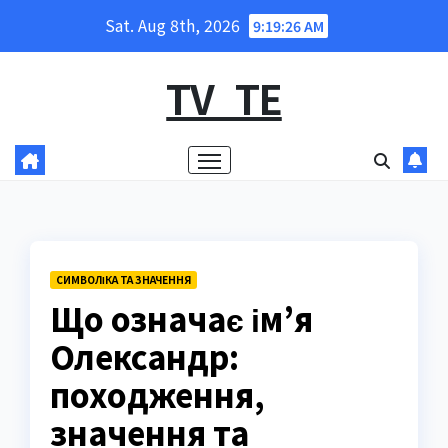
Skip
Sat. Aug 8th, 2026
9:19:27 AM
to
content
TV_TE
СИМВОЛІКА ТА ЗНАЧЕННЯ
Що означає ім’я
Олександр:
походження,
значення та