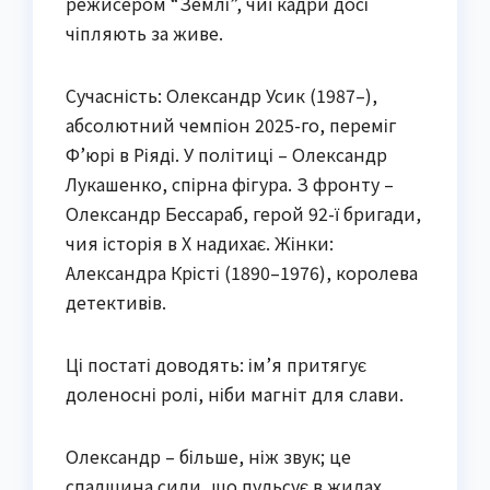
режисером “Землі”, чиї кадри досі
чіпляють за живе.
Сучасність: Олександр Усик (1987–),
абсолютний чемпіон 2025-го, переміг
Ф’юрі в Ріяді. У політиці – Олександр
Лукашенко, спірна фігура. З фронту –
Олександр Бессараб, герой 92-ї бригади,
чия історія в X надихає. Жінки:
Александра Крісті (1890–1976), королева
детективів.
Ці постаті доводять: ім’я притягує
доленосні ролі, ніби магніт для слави.
Олександр – більше, ніж звук; це
спадщина сили, що пульсує в жилах