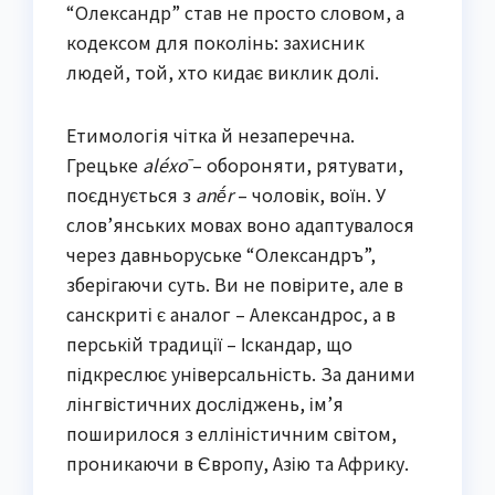
“Олександр” став не просто словом, а
кодексом для поколінь: захисник
людей, той, хто кидає виклик долі.
Етимологія чітка й незаперечна.
Грецьке
aléxō
– обороняти, рятувати,
поєднується з
anḗr
– чоловік, воїн. У
слов’янських мовах воно адаптувалося
через давньоруське “Олександръ”,
зберігаючи суть. Ви не повірите, але в
санскриті є аналог – Александрос, а в
перській традиції – Іскандар, що
підкреслює універсальність. За даними
лінгвістичних досліджень, ім’я
поширилося з елліністичним світом,
проникаючи в Європу, Азію та Африку.