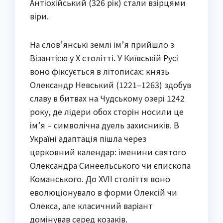
Антіохійський (326 рік) стали взірцями
віри.
На слов’янські землі ім’я прийшло з
Візантією у X столітті. У Київській Русі
воно фіксується в літописах: князь
Олександр Невський (1221–1263) здобув
славу в битвах на Чудському озері 1242
року, де лідери обох сторін носили це
ім’я – символічна дуель захисників. В
Україні адаптація пішла через
церковний календар: іменини святого
Олександра Синеельського чи єпископа
Команського. До XVII століття воно
еволюціонувало в форми Олексій чи
Олекса, але класичний варіант
домінував серед козаків.