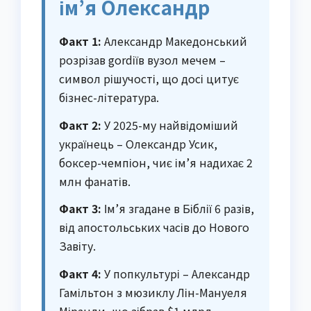
ім’я Олександр
Факт 1:
Александр Македонський
розрізав gordіїв вузол мечем –
символ рішучості, що досі цитує
бізнес-література.
Факт 2:
У 2025-му найвідоміший
українець – Олександр Усик,
боксер-чемпіон, чиє ім’я надихає 2
млн фанатів.
Факт 3:
Ім’я згадане в Біблії 6 разів,
від апостольських часів до Нового
Завіту.
Факт 4:
У попкультурі – Александр
Гамільтон з мюзиклу Лін-Мануеля