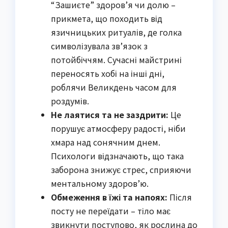
“Зашиєте” здоров’я чи долю –
прикмета, що походить від
язичницьких ритуалів, де голка
символізувала зв’язок з
потойбіччям. Сучасні майстрині
переносять хобі на інші дні,
роблячи Великдень часом для
роздумів.
Не лаятися та не заздрити:
Це
порушує атмосферу радості, ніби
хмара над сонячним днем.
Психологи відзначають, що така
заборона знижує стрес, сприяючи
ментальному здоров’ю.
Обмеження в їжі та напоях:
Після
посту не переїдати – тіло має
звикнути поступово, як рослина до