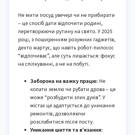
Не мити посуд увечері чи не прибирати
– це спосіб дати відпочити родині,
перетворюючи рутину на свято. У 2025
році, з поширенням розумних гаджетів,
дехто жартує, що навіть робот-пилосос
“відпочиває”, але суть лишається: фокус
на спілкуванні, а не на побуті.
Заборона на важку працю:
Не
копати землю чи рубати дрова – це
може “розбудити злих духів”. У
містах це адаптується до уникання
ремонтів, дозволяючи
розслабитися після посту.
Уникання шиття та в’язання: