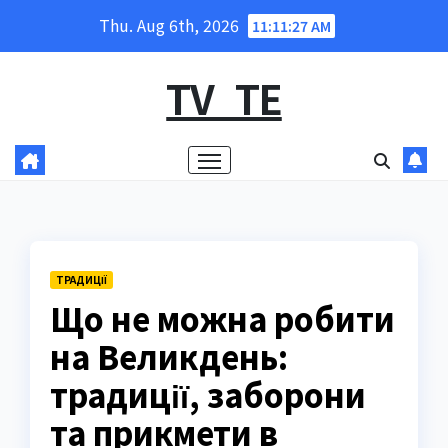
Skip
Thu. Aug 6th, 2026
11:11:28 AM
to
content
TV_TE
ТРАДИЦІЇ
Що не можна робити
на Великдень:
традиції, заборони
та прикмети в