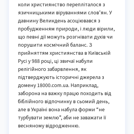
коли християнство перепліталося з
язичницькими віруваннями слов’ян. У
давнину Великдень асоціювався з
пробудженням природи, і люди вірили,
що певні дії можуть розгнівати духів чи
порушити космічний баланс. З
прийняттям християнства в Київській
Русі у 988 році, ці звичаї набули
релігійного забарвлення, як
підтверджують історичні джерела з
домену 18000.com.ua. Наприклад,
заборона на важку працю походить від
біблійного відпочинку в сьомий день,
але в Україні вона набула форми “не
турбувати землю”, аби не заважати її
весняному відродженню.