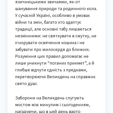
язичницькими звичаями, як-от
шанування природи та родинного кола.
У сучасній Україні, особливо в умовах
війни та змін, багато хто адаптує
традиції, але основні табу лишаються
незмінними: не святкувати в смутку, не
ігнорувати освячення кошика і не
забувати про милосердя до ближніх.
Розуміння цих правил допомагає не
лише уникнути “поганих прикмет”, а й
глибше відчути єдність з предками,
перетворюючи Великдень на справжнє
свято душі.
Заборони на Великдень слугують
мостом між минулим і сьогоденням,
нагадуючи, що в цей день варто