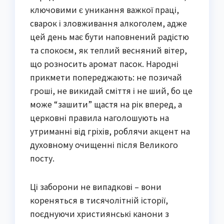
ключовими є уникання важкої праці,
сварок і зловживання алкоголем, адже
цей день має бути наповнений радістю
та спокоєм, як теплий весняний вітер,
що розносить аромат пасок. Народні
прикмети попереджають: не позичай
гроші, не викидай сміття і не ший, бо це
може “зашити” щастя на рік вперед, а
церковні правила наголошують на
утриманні від гріхів, роблячи акцент на
духовному очищенні після Великого
посту.
Ці заборони не випадкові – вони
кореняться в тисячолітній історії,
поєднуючи християнські канони з