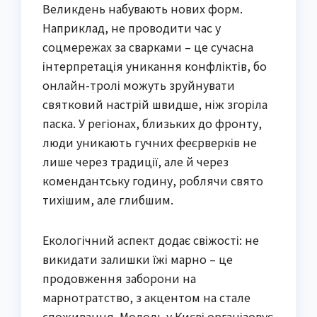
Великдень набувають нових форм.
Наприклад, не проводити час у
соцмережах за сварками – це сучасна
інтерпретація уникання конфліктів, бо
онлайн-тролі можуть зруйнувати
святковий настрій швидше, ніж згоріла
паска. У регіонах, близьких до фронту,
люди уникають гучних феєрверків не
лише через традиції, але й через
комендантську годину, роблячи свято
тихішим, але глибшим.
Екологічний аспект додає свіжості: не
викидати залишки їжі марно – це
продовження заборони на
марнотратство, з акцентом на стале
споживання. Молодь у Києві організовує