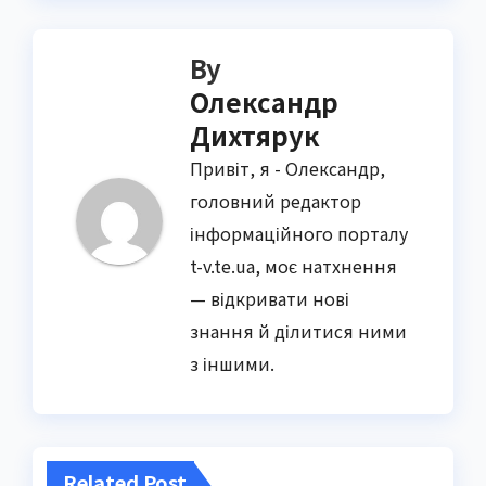
By
Олександр
Дихтярук
Привіт, я - Олександр,
головний редактор
інформаційного порталу
t-v.te.ua, моє натхнення
— відкривати нові
знання й ділитися ними
з іншими.
Related Post