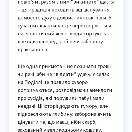
повір’ям, разом з ним “викинете” щастя
– ця традиція походить від шанування
домового духу в дохристиянські часи. У
сучасних квартирах це перетворюється
на екологічний жест: люди сортують
відходи наперед, роблячи заборону
практичною.
Ще одна прикмета – не позичати гроші
чи речі, аби не “віддати” удачу. У селах
на Поділлі це правило суворо
дотримуються, розповідаючи анекдоти
про сусідів, які порушили табу і мали
невдачі. Ці історії додають гумору, але
підкреслюють глибину: заборона вчить
цінувати те, що маєш, ніби скарб,
захований у великодньому кошику.