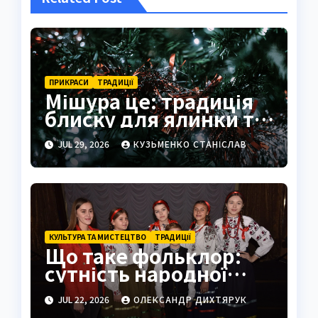
ПРИКРАСИ
ТРАДИЦІЇ
Мішура це: традиція
блиску для ялинки та
свята
JUL 29, 2026
КУЗЬМЕНКО СТАНІСЛАВ
КУЛЬТУРА ТА МИСТЕЦТВО
ТРАДИЦІЇ
Що таке фольклор:
сутність народної
творчості
JUL 22, 2026
ОЛЕКСАНДР ДИХТЯРУК