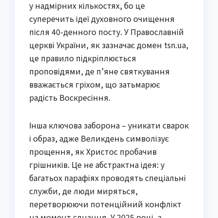
у надмірних кількостях, бо це
суперечить ідеї духовного очищення
після 40-денного посту. У Православній
церкві України, як зазначає домен tsn.ua,
це правило підкріплюється
проповідями, де п’яне святкування
вважається гріхом, що затьмарює
радість Воскресіння.
Інша ключова заборона – уникати сварок
і образ, адже Великдень символізує
прощення, як Христос пробачив
грішників. Це не абстрактна ідея: у
багатьох парафіях проводять спеціальні
служби, де люди миряться,
перетворюючи потенційний конфлікт
на момент єднання. У 2025 році, з