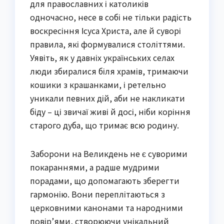
для православних і католиків
одночасно, несе в собі не тільки радість
воскресіння Ісуса Христа, але й суворі
правила, які формувалися століттями.
Уявіть, як у давніх українських селах
люди збиралися біля храмів, тримаючи
кошики з крашанками, і ретельно
уникали певних дій, аби не накликати
біду – ці звичаї живі й досі, ніби коріння
старого дуба, що тримає всю родину.
Заборони на Великдень не є суворими
покараннями, а радше мудрими
порадами, що допомагають зберегти
гармонію. Вони переплітаються з
церковними канонами та народними
повір’ями, створюючи унікальний