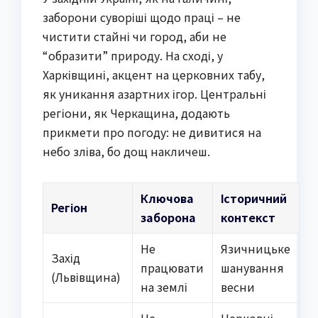
заборони суворіші щодо праці – не
чистити стайні чи город, аби не
“образити” природу. На сході, у
Харківщині, акцент на церковних табу,
як уникання азартних ігор. Центральні
регіони, як Черкащина, додають
прикмети про погоду: не дивитися на
небо зліва, бо дощ накличеш.
Ключова
Історичний
Регіон
заборона
контекст
Не
Язичницьке
Захід
працювати
шанування
(Львівщина)
на землі
весни