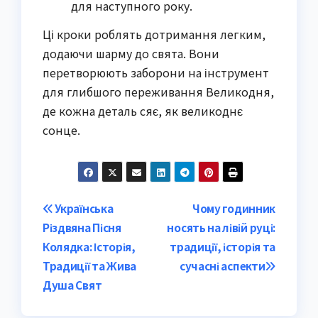
для наступного року.
Ці кроки роблять дотримання легким,
додаючи шарму до свята. Вони
перетворюють заборони на інструмент
для глибшого переживання Великодня,
де кожна деталь сяє, як великоднє
сонце.
Post
Українська
Чому годинник
Різдвяна Пісня
носять на лівій руці:
navigation
Колядка: Історія,
традиції, історія та
Традиції та Жива
сучасні аспекти
Душа Свят