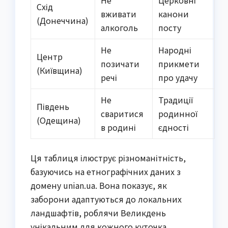
Не
Церковні
Схід
вживати
канони
(Донеччина)
алкоголь
посту
Не
Народні
Центр
позичати
прикмети
(Київщина)
речі
про удачу
Не
Традиції
Південь
сваритися
родинної
(Одещина)
в родині
єдності
Ця таблиця ілюструє різноманітність,
базуючись на етнографічних даних з
домену unian.ua. Вона показує, як
заборони адаптуються до локальних
ландшафтів, роблячи Великдень
унікальним для кожного куточка