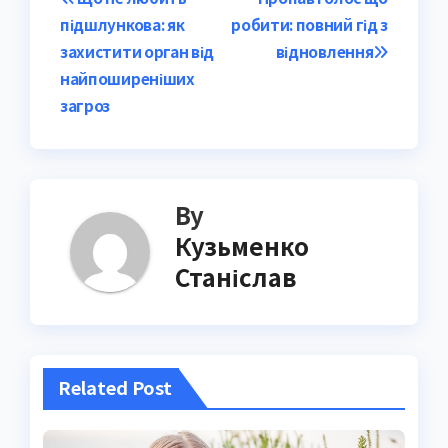
Post
підшлункова: як
робити: повний гід з
navigation
захистити орган від
відновлення
найпоширеніших
загроз
By
Кузьменко
Станіслав
Related Post