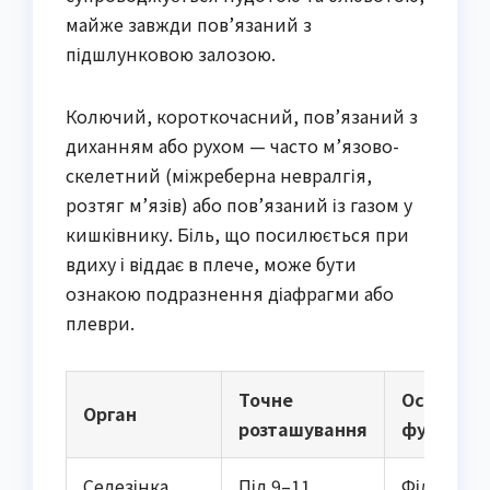
майже завжди пов’язаний з
підшлунковою залозою.
Колючий, короткочасний, пов’язаний з
диханням або рухом — часто м’язово-
скелетний (міжреберна невралгія,
розтяг м’язів) або пов’язаний із газом у
кишківнику. Біль, що посилюється при
вдиху і віддає в плече, може бути
ознакою подразнення діафрагми або
плеври.
Точне
Основні
Орган
розташування
функції
Селезінка
Під 9–11
Фільтраці