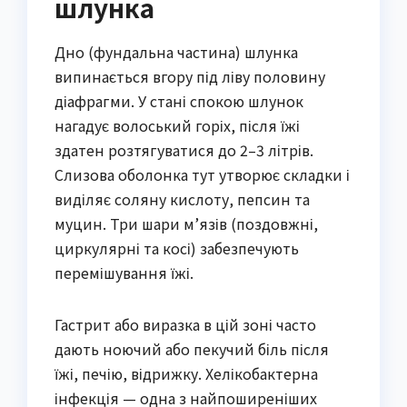
шлунка
Дно (фундальна частина) шлунка
випинається вгору під ліву половину
діафрагми. У стані спокою шлунок
нагадує волоський горіх, після їжі
здатен розтягуватися до 2–3 літрів.
Слизова оболонка тут утворює складки і
виділяє соляну кислоту, пепсин та
муцин. Три шари м’язів (поздовжні,
циркулярні та косі) забезпечують
перемішування їжі.
Гастрит або виразка в цій зоні часто
дають ноючий або пекучий біль після
їжі, печію, відрижку. Хелікобактерна
інфекція — одна з найпоширеніших