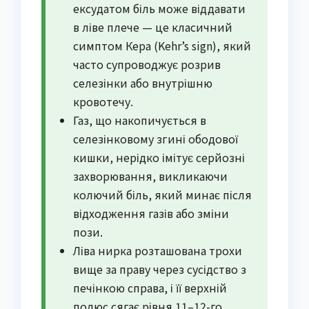
ексудатом біль може віддавати
в ліве плече — це класичний
симптом Кера (Kehr’s sign), який
часто супроводжує розрив
селезінки або внутрішню
кровотечу.
Газ, що накопичується в
селезінковому згині ободової
кишки, нерідко імітує серйозні
захворювання, викликаючи
колючий біль, який минає після
відходження газів або зміни
пози.
Ліва нирка розташована трохи
вище за праву через сусідство з
печінкою справа, і її верхній
полюс сягає рівня 11–12-го