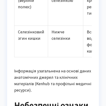
(верхній
селезінкою
крові,
полюс)
регуляція
тиску
Селезінковий
Нижче
Всмоктув
згин кишки
селезінки
води,
формува
калу
Інформація узагальнена на основі даних
анатомічних джерел та клінічних
матеріалів (Kenhub та профільні медичні
ресурси).
Небезпечні ознаки,