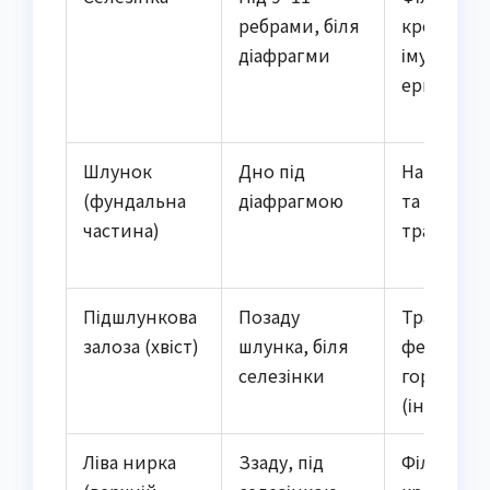
ребрами, біля
крові,
діафрагми
імунітет,
еритроци
Шлунок
Дно під
Накопиче
(фундальна
діафрагмою
та початк
частина)
травлення
Підшлункова
Позаду
Травні
залоза (хвіст)
шлунка, біля
ферменти
селезінки
гормони
(інсулін)
Ліва нирка
Ззаду, під
Фільтраці