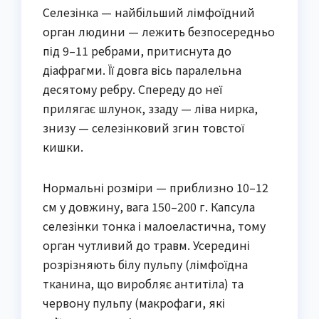
Селезінка — найбільший лімфоїдний
орган людини — лежить безпосередньо
під 9–11 ребрами, притиснута до
діафрагми. Її довга вісь паралельна
десятому ребру. Спереду до неї
прилягає шлунок, ззаду — ліва нирка,
знизу — селезінковий згин товстої
кишки.
Нормальні розміри — приблизно 10–12
см у довжину, вага 150–200 г. Капсула
селезінки тонка і малоеластична, тому
орган чутливий до травм. Усередині
розрізняють білу пульпу (лімфоїдна
тканина, що виробляє антитіла) та
червону пульпу (макрофаги, які