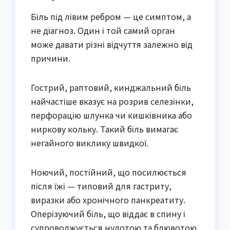
Біль під лівим ребром — це симптом, а
не діагноз. Один і той самий орган
може давати різні відчуття залежно від
причини.
Гострий, раптовий, кинджальний біль
найчастіше вказує на розрив селезінки,
перфорацію шлунка чи кишківника або
ниркову кольку. Такий біль вимагає
негайного виклику швидкої.
Ноючий, постійний, що посилюється
після їжі — типовий для гастриту,
виразки або хронічного панкреатиту.
Оперізуючий біль, що віддає в спину і
супроводжується нудотою та блювотою,