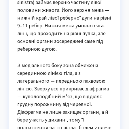
sinistra) займає верхню частину лівої
половини живота. Його верхня межа —
нижній край лівої реберної дуги на рівні
9–11 ребер. Нижня межа умовно сягає
лінії, що проходить на рівні пупка, але
основні органи зосереджені саме під
реберною дугою.
З медіального боку зона обмежена
серединною лінією тіла, а з
латерального — передньою пахвовою
лінією. Зверху все прикриває діафрагма
— куполоподібний м’яз, що відділяє
грудну порожнину від черевної.
Діафрагма не лише захищає органи, а й
бере участь у диханні, тому її
подразнення часто віддає болем у плече