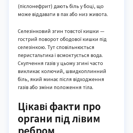
(пієлонефрит) дають біль у боці, що
може віддавати в пах або низ живота.
Селезінковий згин товстої кишки —
гострий поворот ободової кишки під
селезінкою. Тут сповільнюється
перистальтика і всмоктується вода.
Скупчення газів у цьому згині часто
викликає колючий, швидкоплинний
біль, який минає після відходження
газів або зміни положення тіла.
Цікаві факти про
органи під лівим
ребром