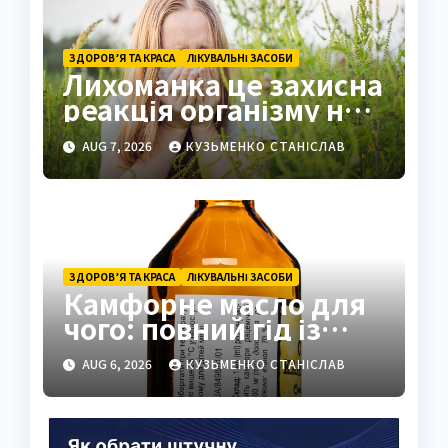
ЗДОРОВ’Я ТА КРАСА
ЛІКУВАЛЬНІ ЗАСОБИ
Лихоманка це захисна
реакція організму на
інфекцію
AUG 7, 2026
КУЗЬМЕНКО СТАНІСЛАВ
ЗДОРОВ’Я ТА КРАСА
ЛІКУВАЛЬНІ ЗАСОБИ
Камфорне масло для
чого: повний гід із
застосуванням і
AUG 6, 2026
КУЗЬМЕНКО СТАНІСЛАВ
властивостями