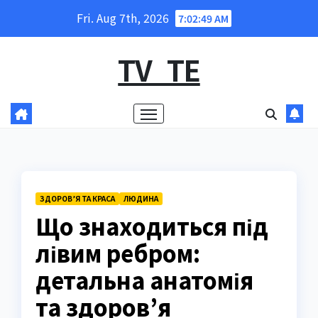
Skip
Fri. Aug 7th, 2026
7:02:50 AM
to
content
TV_TE
ЗДОРОВ’Я ТА КРАСА
ЛЮДИНА
Що знаходиться під
лівим ребром:
детальна анатомія
та здоров’я