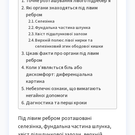
Точне розташування лівого підребер’я
Які органи знаходяться під лівим
ребром
Селезінка
Фундальна частина шлунка
Хвіст підшлункової залози
Верхній полюс лівої нирки та
селезінковий згин ободової кишки
Цікаві факти про органи під лівим
ребром
Коли з’являється біль або
дискомфорт: диференціальна
картина
Небезпечні ознаки, що вимагають
негайної допомоги
Діагностика та перші кроки
Під лівим ребром розташовані
селезінка, фундальна частина шлунка,
хвіст підшлункової залози, верхній