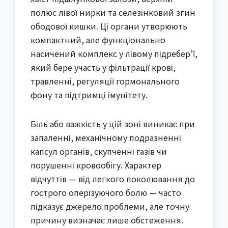
полюс лівої нирки та селезінковий згин
ободової кишки. Ці органи утворюють
компактний, але функціонально
насичений комплекс у лівому підребер’ї,
який бере участь у фільтрації крові,
травленні, регуляції гормонального
фону та підтримці імунітету.
Біль або важкість у цій зоні виникає при
запаленні, механічному подразненні
капсул органів, скупченні газів чи
порушенні кровообігу. Характер
відчуттів — від легкого поколювання до
гострого оперізуючого болю — часто
підказує джерело проблеми, але точну
причину визначає лише обстеження.