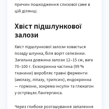
причин пошкодження слизової саме в
цій ділянці.
Хвіст підшлункової
залози
Хвіст підшлункової залози ховається
позаду шлунка, біля воріт селезінки.
Загальна довжина залози 12–15 см, вага
70–100 г. Екзокринна частина (99 %
тканини) виробляє травні ферменти
(амілазу, ліпазу, трипсин), ендокринна
— гормони, зокрема інсулін та глюкагон
у острівцях Лангерганса.
Через глибоке розташування запалення