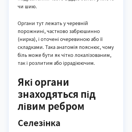
чи шию.
Органи тут лежать у черевній
порожнині, частково забрюшинно
(нирка), і оточені очеревиною або її
складками. Така анатомія пояснює, чому
біль може бути як чітко локалізованим,
так і розлитим або іррадіюючим.
Які органи
знаходяться під
лівим ребром
Селезінка