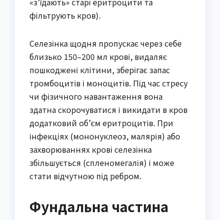
«з’їдають» старі еритроцити та
фільтрують кров).
Селезінка щодня пропускає через себе
близько 150–200 мл крові, видаляє
пошкоджені клітини, зберігає запас
тромбоцитів і моноцитів. Під час стресу
чи фізичного навантаження вона
здатна скорочуватися і викидати в кров
додатковий об’єм еритроцитів. При
інфекціях (мононуклеоз, малярія) або
захворюваннях крові селезінка
збільшується (спленомегалія) і може
стати відчутною під ребром.
Фундальна частина