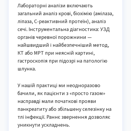
Лабораторні аналізи включають
загальний аналіз крові, біохімію (амілаза,
ліпаза, С-реактивний протеїн), аналіз
сечі. Інструментальна діагностика: УЗД
органів черевної порожнини —
найшвидший і найбезпечніший метод,
КТ або МРТ при неясній картині,
гастроскопія при підозрі на патологію
шлунка.
У нашій практиці ми неодноразово
бачили, як пацієнти з «просто газом»
насправді мали початкові прояви
панкреатиту або збільшену селезінку на
тлі інфекції. Раннє звернення дозволяє
уникнути ускладнень.