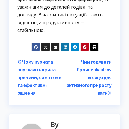
уважнішим до деталей годівлі та
догляду. З часом такі ситуації стають
рідкістю, а продуктивність —
стабільною.
Post
Чому курчата
Чим годувати
опускають крила:
бройлерів після
navigation
причини, симптоми
місяця для
та ефективні
активного приросту
рішення
ваги
By