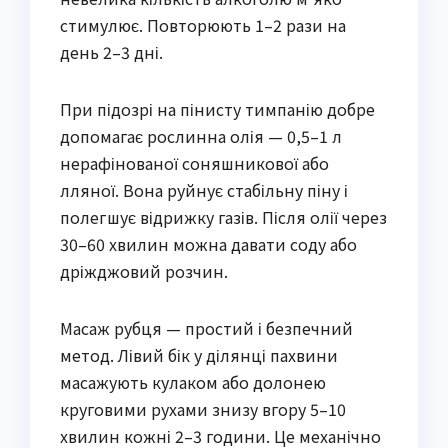
стимулює. Повторюють 1–2 рази на
день 2–3 дні.
При підозрі на пінисту тимпанію добре
допомагає рослинна олія — 0,5–1 л
нерафінованої соняшникової або
лляної. Вона руйнує стабільну піну і
полегшує відрижку газів. Після олії через
30–60 хвилин можна давати соду або
дріжджовий розчин.
Масаж рубця — простий і безпечний
метод. Лівий бік у ділянці пахвини
масажують кулаком або долонею
круговими рухами знизу вгору 5–10
хвилин кожні 2–3 години. Це механічно