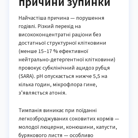
причини зупинки
Найчастіша причина — порушення
годівлі. Різкий перехід на
висококонцентратні раціони без
достатньої структурної клітковини
(менше 15–17 % ефективної
нейтрально-детергентної клітковини)
провокує субклінічний ацидоз рубця
(SARA). pH опускається нижче 5,5 на
кілька годин, мікрофлора гине,
з’являється атонія.
Тимпанія виникає при поїданні
легкозброджуваних соковитих кормів —
молодої люцерни, конюшини, капусти,
бурякового листя — особливо