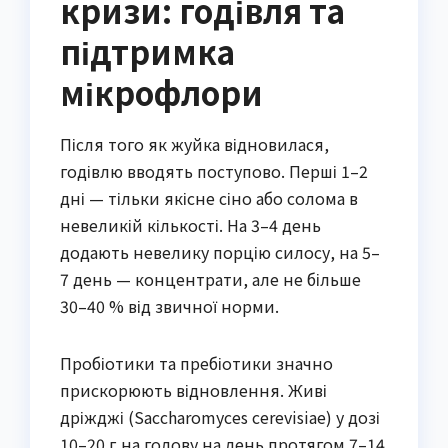
кризи: годівля та
підтримка
мікрофлори
Після того як жуйка відновилася,
годівлю вводять поступово. Перші 1–2
дні — тільки якісне сіно або солома в
невеликій кількості. На 3–4 день
додають невелику порцію силосу, на 5–
7 день — концентрати, але не більше
30–40 % від звичної норми.
Пробіотики та пребіотики значно
прискорюють відновлення. Живі
дріжджі (Saccharomyces cerevisiae) у дозі
10–20 г на голову на день протягом 7–14