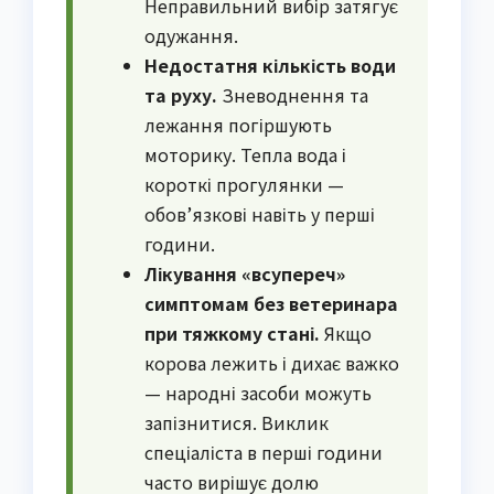
Неправильний вибір затягує
одужання.
Недостатня кількість води
та руху.
Зневоднення та
лежання погіршують
моторику. Тепла вода і
короткі прогулянки —
обов’язкові навіть у перші
години.
Лікування «всупереч»
симптомам без ветеринара
при тяжкому стані.
Якщо
корова лежить і дихає важко
— народні засоби можуть
запізнитися. Виклик
спеціаліста в перші години
часто вирішує долю