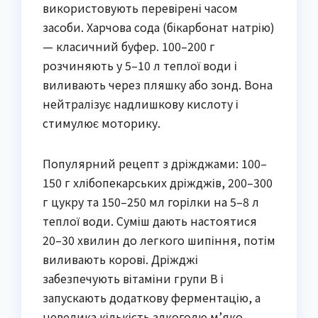
використовують перевірені часом
засоби. Харчова сода (бікарбонат натрію)
— класичний буфер. 100–200 г
розчиняють у 5–10 л теплої води і
виливають через пляшку або зонд. Вона
нейтралізує надлишкову кислоту і
стимулює моторику.
Популярний рецепт з дріжджами: 100–
150 г хлібопекарських дріжджів, 200–300
г цукру та 150–250 мл горілки на 5–8 л
теплої води. Суміш дають настоятися
20–30 хвилин до легкого шипіння, потім
виливають корові. Дріжджі
забезпечують вітаміни групи B і
запускають додаткову ферментацію, а
невелика кількість алкоголю м’яко