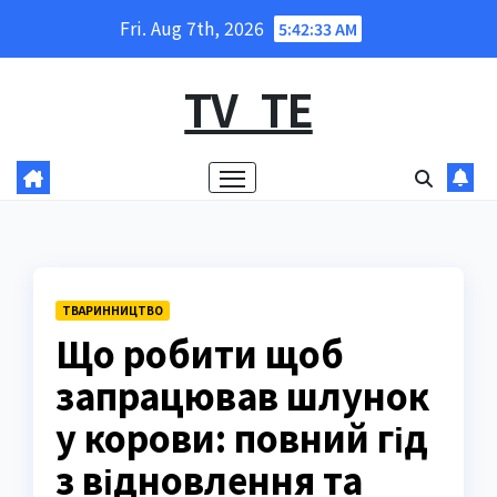
Skip
Fri. Aug 7th, 2026
5:42:34 AM
to
content
TV_TE
ТВАРИННИЦТВО
Що робити щоб
запрацював шлунок
у корови: повний гід
з відновлення та