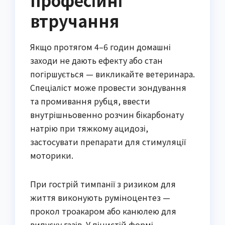
професійні
втручання
Якщо протягом 4–6 годин домашні
заходи не дають ефекту або стан
погіршується — викликайте ветеринара.
Спеціаліст може провести зондування
та промивання рубця, ввести
внутрішньовенно розчин бікарбонату
натрію при тяжкому ацидозі,
застосувати препарати для стимуляції
моторики.
При гострій тимпанії з ризиком для
життя виконують руміноцентез —
прокол троакаром або канюлею для
випуску газів. У пінистій формі