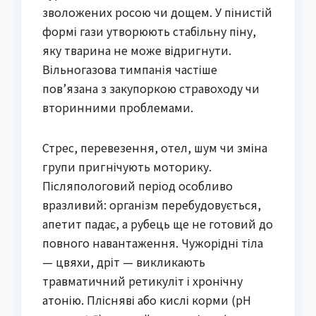
зволожених росою чи дощем. У пінистій
формі гази утворюють стабільну піну,
яку тварина не може відригнути.
Вільногазова тимпанія частіше
пов’язана з закупоркою стравоходу чи
вторинними проблемами.
Стрес, перевезення, отел, шум чи зміна
групи пригнічують моторику.
Післяпологовий період особливо
вразливий: організм перебудовується,
апетит падає, а рубець ще не готовий до
повного навантаження. Чужорідні тіла
— цвяхи, дріт — викликають
травматичний ретикуліт і хронічну
атонію. Плісняві або кислі корми (рН