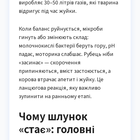
виробляє 30–50 літрів газів, які тварина
відригує під час жуйки.
Коли баланс руйнується, мікроби
гинуть або змінюють склад:
молочнокислі бактерії беруть гору, pH
падає, моторика слабшає. Рубець ніби
«засинає» — скорочення
припиняються, вміст застоюється, а
корова втрачає апетит і жуйку. Це
ланцюгова реакція, яку важливо
зупинити на ранньому етапі.
Чому шлунок
«стає»: головні