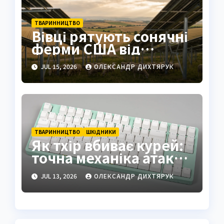
ТВАРИННИЦТВО
Вівці рятують сонячні
ферми США від
бур’янів
JUL 15, 2026
ОЛЕКСАНДР ДИХТЯРУК
ТВАРИННИЦТВО
ШКІДНИКИ
Як тхір вбиває курей:
точна механіка атаки
хижака
JUL 13, 2026
ОЛЕКСАНДР ДИХТЯРУК