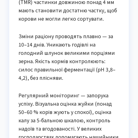
(TMR) частинки довжиною понад 4 мм
мають становити достатню частку, щоб
корови не могли легко сортувати.
Зміни раціону проводять плавно — за
10–14 днів. Уникають годівлі на
голодний шлунок великими порціями
зерна. Якість кормів контролюють:
силос правильної ферментації (рН 3,8–
4,2), без плісняви.
Регулярний моніторинг — запорука
успіху. Візуальна оцінка жуйки (понад
50–60 % корів жують у спокої), оцінка
калу за 5-бальною шкалою, контроль
надоїв та вгодованості. У великих
господарствах допомагають нашийники