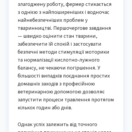
злагоджену роботу, фермер стикається
з однією з найпоширеніших і водночас
найнебезпечніших проблем у
тваринництві. Першочергове завдання
— швидко оцінити стан тварини,
забезпечити їй спокій і застосувати
безпечні методи стимуляції моторики
та нормалізації кислотно-лужного
балансу, не чекаючи погіршення. У
більшості випадків поєднання простих
домашніх заходів з професійною
ветеринарною допомогою дозволяє
запустити процеси травлення протягом
кількох годин або днів.
Однак успіх залежить від точного
розуміння причини: чи це атонія через