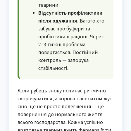
тварини.
Відсутність профілактики
після одужання.
Багато хто
забуває про буфери та
пробіотики в раціоні. Через
2–3 тижні проблема
повертається. Постійний
контроль — запорука
стабільності.
Коли рубець знову починає ритмічно
скорочуватися, а корова з апетитом жує
сіно, це не просто полегшення — це
повернення до нормального життя
всього господарства. Кожна успішно
врятована тварина вчить фермера бути