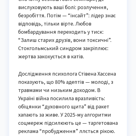
вислуховують ваші болі: розлучення,
безробіття. Потім — “інсайт”: лідер знає
відповідь, тільки вірте. Любов
бомбардування переходить у тиск:
“Залиш старих друзів, вони токсичні”.
Стокгольмський синдром закріплює:
жертва закохується в катів.
Дослідження психолога Стівена Хассена
показують, що 80% адептів — молоді, з
травмами чи низьким доходом. В
Україні війна посилила вразливість:
обіцянки “духовного щита” від ракет
хапають за живе. У 2025-му алгоритми
соцмереж підсилюють це — таргетована
реклама “пробудження” ллється рікою.