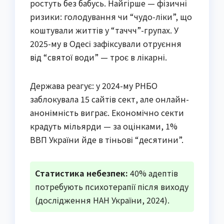
ростуть без бабусь. Найгірше — фізичні
ризики: голодування чи “чудо-ліки”, що
коштували життів у “таччч”-групах. У
2025-му в Одесі зафіксували отруєння
від “святої води” — троє в лікарні.
Держава реагує: у 2024-му РНБО
заблокувала 15 сайтів сект, але онлайн-
анонімність виграє. Економічно секти
крадуть мільярди — за оцінками, 1%
ВВП України йде в тіньові “десятини”.
Статистика небезпек:
40% адептів
потребують психотерапії після виходу
(дослідження НАН України, 2024).