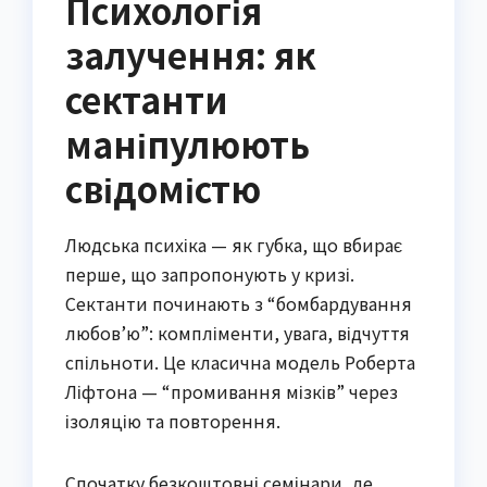
Психологія
залучення: як
сектанти
маніпулюють
свідомістю
Людська психіка — як губка, що вбирає
перше, що запропонують у кризі.
Сектанти починають з “бомбардування
любов’ю”: компліменти, увага, відчуття
спільноти. Це класична модель Роберта
Ліфтона — “промивання мізків” через
ізоляцію та повторення.
Спочатку безкоштовні семінари, де