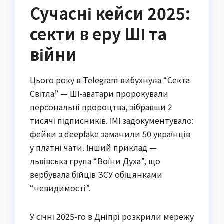
Сучасні кейси 2025:
секти в еру ШІ та
війни
Цього року в Telegram вибухнула “Секта
Світла” — ШІ-аватари пророкували
персональні пророцтва, зібравши 2
тисячі підписників. ІМІ задокументувало:
фейки з deepfake заманили 50 українців
у платні чати. Інший приклад —
львівська група “Воїни Духа”, що
вербувала бійців ЗСУ обіцянками
“невидимості”.
У січні 2025-го в Дніпрі розкрили мережу