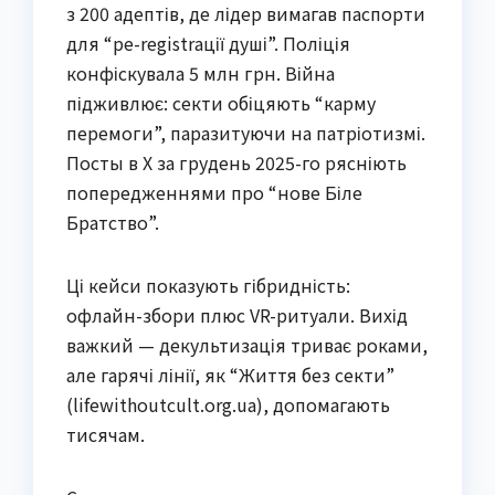
з 200 адептів, де лідер вимагав паспорти
для “ре-registrації душі”. Поліція
конфіскувала 5 млн грн. Війна
підживлює: секти обіцяють “карму
перемоги”, паразитуючи на патріотизмі.
Посты в X за грудень 2025-го рясніють
попередженнями про “нове Біле
Братство”.
Ці кейси показують гібридність:
офлайн-збори плюс VR-ритуали. Вихід
важкий — декультизація триває роками,
але гарячі лінії, як “Життя без секти”
(lifewithoutcult.org.ua), допомагають
тисячам.