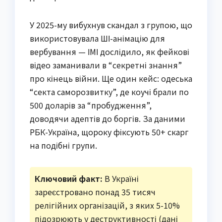
У 2025-му вибухнув скандал з групою, що
використовувала ШІ-анімацію для
вербування — ІМІ дослідило, як фейкові
відео заманивали в “секретні знання”
про кінець війни. Ще один кейс: одеська
“секта саморозвитку”, де коучі брали по
500 доларів за “пробудження”,
доводячи адептів до боргів. За даними
РБК-Україна, щороку фіксують 50+ скарг
на подібні групи.
Ключовий факт:
В Україні
зареєстровано понад 35 тисяч
релігійних організацій, з яких 5-10%
підозрюють у деструктивності (дані