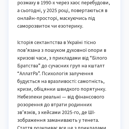
розмаху в 1990-х через хаос перебудови,
а сьогодні, у 2025 році, повертаються в
онлайн-просторі, маскуючись під
саморозвиток чи езотерику.
Історія сектантства в Україні тісно
пов’язана з пошуком духовної опори в
кризові часи, з прикладами від “Білого
Братства” до сучасних груп на кшталт
“АллатРа”. Психологія залучення
будується на вразливості: самотність,
кризи, обіцянки швидкого порятунку.
Небезпеки реальні — від фінансового
розорення до втрати родинних
зв’язків, з кейсами 2025-го, де ШІ-
зображення заманивають у тенета.
Стаття розкриває все це з прикладами,