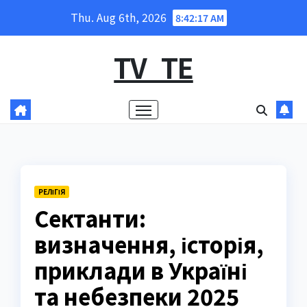
Skip
Thu. Aug 6th, 2026
8:42:18 AM
to
content
TV_TE
РЕЛІГІЯ
Сектанти:
визначення, історія,
приклади в Україні
та небезпеки 2025