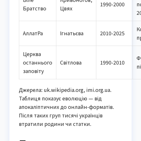
1990-2000
п
Братство
Цвях
2
К
АллатРа
Ігнатьєва
2010-2025
п
Церква
Ф
останнього
Світлова
1990-2010
п
заповіту
Джерела: uk.wikipedia.org, imi.org.ua.
Таблиця показує еволюцію — від
апокаліптичних до онлайн-форматів.
Після таких груп тисячі українців
втратили родини чи статки.