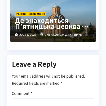
РЕЛІГІЯ
ЦІКАВІ МІСЦЯ
Де знаходиться
П’ятницька церква в
Чернігові
JUL 31, 2026
ОЛЕКСАНДР ДИХТЯРУК
Leave a Reply
Your email address will not be published.
Required fields are marked
*
Comment
*