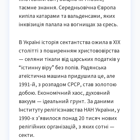
таємне знання. Середньовічна Європа
кипіла катарами та вальденсами, яких
інквізиція палала на вогнищах за єресь.
В Україні історія сектантства ожила в XIX
столітті з поширенням христововірства
— селяни тікали від царських податків у
“істинну віру” без попів. Радянська
атеїстична машина придушила це, але
1991-й, з розпадом СРСР, став золотою
добою. Економічний хаос, духовний
вакуум — ідеальний грунт. За даними
Інституту релігієзнавства НАН України, у
1990-х з’явилося понад 20 тисяч нових
релігійних організацій, з яких сотні —
секти.