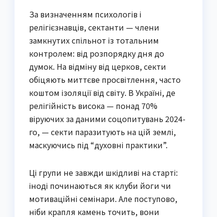
За визначенням психологів і
релігієзнавців, сектанти — члени
замкнутих спільнот із тотальним
контролем: від розпорядку дня до
думок. На відміну від церков, секти
обіцяють миттєве просвітлення, часто
коштом ізоляції від світу. В Україні, де
релігійність висока — понад 70%
віруючих за даними соцопитувань 2024-
го, — секти паразитують на цій землі,
маскуючись під “духовні практики”.
Ці групи не завжди шкідливі на старті:
іноді починаються як клуби йоги чи
мотиваційні семінари. Але поступово,
ніби крапля камень точить, вони