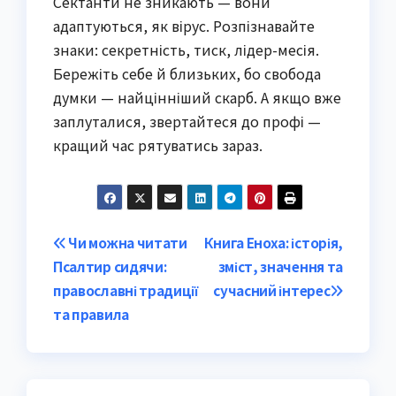
Сектанти не зникають — вони
адаптуються, як вірус. Розпізнавайте
знаки: секретність, тиск, лідер-месія.
Бережіть себе й близьких, бо свобода
думки — найцінніший скарб. А якщо вже
заплуталися, звертайтеся до профі —
кращий час рятуватись зараз.
Post
Чи можна читати
Книга Еноха: історія,
Псалтир сидячи:
зміст, значення та
navigation
православні традиції
сучасний інтерес
та правила