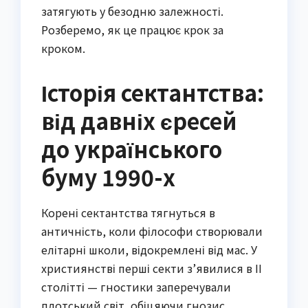
затягують у безодню залежності.
Розберемо, як це працює крок за
кроком.
Історія сектантства:
від давніх єресей
до українського
буму 1990-х
Корені сектантства тягнуться в
античність, коли філософи створювали
елітарні школи, відокремлені від мас. У
християнстві перші секти з’явилися в II
столітті — гностики заперечували
плотський світ, обіцяючи гнозис,