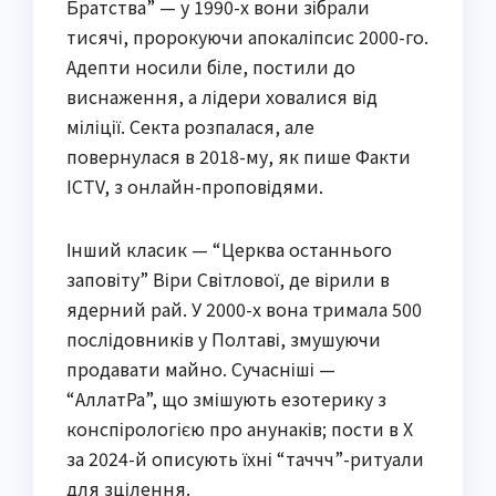
Братства” — у 1990-х вони зібрали
тисячі, пророкуючи апокаліпсис 2000-го.
Адепти носили біле, постили до
виснаження, а лідери ховалися від
міліції. Секта розпалася, але
повернулася в 2018-му, як пише Факти
ICTV, з онлайн-проповідями.
Інший класик — “Церква останнього
заповіту” Віри Світлової, де вірили в
ядерний рай. У 2000-х вона тримала 500
послідовників у Полтаві, змушуючи
продавати майно. Сучасніші —
“АллатРа”, що змішують езотерику з
конспірологією про анунаків; пости в X
за 2024-й описують їхні “таччч”-ритуали
для зцілення.