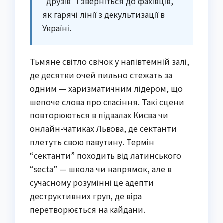
“друзів” і зверніться до фахівців,
як гарячі лінії з декультизації в
Україні.
Тьмяне світло свічок у напівтемній залі,
де десятки очей пильно стежать за
одним — харизматичним лідером, що
шепоче слова про спасіння. Такі сцени
повторюються в підвалах Києва чи
онлайн-чатиках Львова, де сектанти
плетуть свою павутину. Термін
“сектанти” походить від латинського
“secta” — школа чи напрямок, але в
сучасному розумінні це адепти
деструктивних груп, де віра
перетворюється на кайдани.