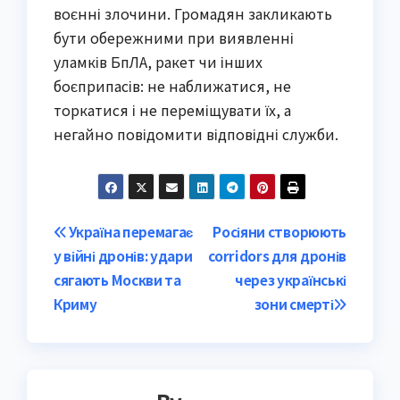
воєнні злочини. Громадян закликають
бути обережними при виявленні
уламків БпЛА, ракет чи інших
боєприпасів: не наближатися, не
торкатися і не переміщувати їх, а
негайно повідомити відповідні служби.
Post
Україна перемагає
Росіяни створюють
у війні дронів: удари
corridors для дронів
navigation
сягають Москви та
через українські
Криму
зони смерті