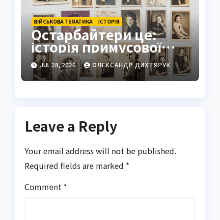
ВІЙСЬКОВА ТЕМАТИКА
ІСТОРІЯ
Остарбайтери це:
історія примусової
праці українців
JUL 28, 2026
ОЛЕКСАНДР ДИХТЯРУК
Leave a Reply
Your email address will not be published.
Required fields are marked
*
Comment
*