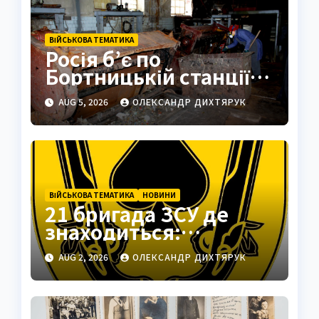
ВІЙСЬКОВА ТЕМАТИКА
Росія б’є по
Бортницькій станції:
експерт попередив
AUG 5, 2026
ОЛЕКСАНДР ДИХТЯРУК
про катастрофу
ВІЙСЬКОВА ТЕМАТИКА
НОВИНИ
21 бригада ЗСУ де
знаходиться:
Подільськ як
AUG 2, 2026
ОЛЕКСАНДР ДИХТЯРУК
стратегічний центр