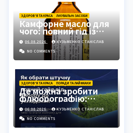
ЗДОРОВ’Я ТА КРАСА
ЛІКУВАЛЬНІ ЗАСОБИ
Камфорне масло для
чого: повний гід із
застосуванням і
06.08.2026
КУЗЬМЕНКО СТАНІСЛАВ
властивостями
NO COMMENTS
ЗДОРОВ’Я ТА КРАСА
ПОРАДИ ТА ЛАЙФХАКИ
Де можна зробити
флюорографію:
повний гід для
06.08.2026
КУЗЬМЕНКО СТАНІСЛАВ
українців
NO COMMENTS