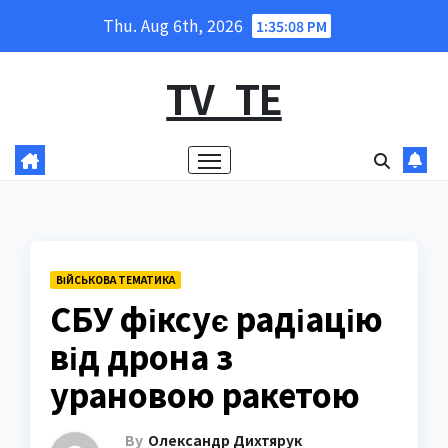
Skip
Thu. Aug 6th, 2026
1:35:09 PM
to
content
TV_TE
ВІЙСЬКОВА ТЕМАТИКА
СБУ фіксує радіацію
від дрона з
урановою ракетою
By
Олександр Дихтярук