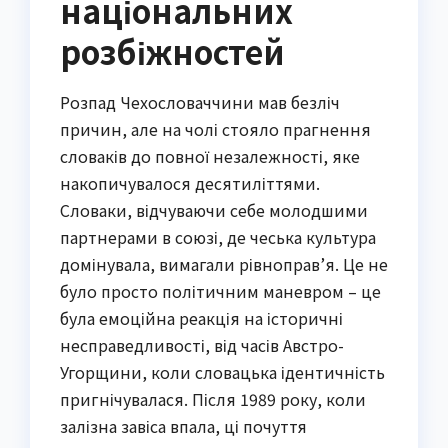
національних
розбіжностей
Розпад Чехословаччини мав безліч
причин, але на чолі стояло прагнення
словаків до повної незалежності, яке
накопичувалося десятиліттями.
Словаки, відчуваючи себе молодшими
партнерами в союзі, де чеська культура
домінувала, вимагали рівноправ’я. Це не
було просто політичним маневром – це
була емоційна реакція на історичні
несправедливості, від часів Австро-
Угорщини, коли словацька ідентичність
пригнічувалася. Після 1989 року, коли
залізна завіса впала, ці почуття