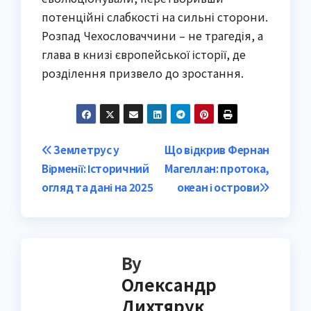
потенційні слабкості на сильні сторони.
Розпад Чехословаччини – не трагедія, а
глава в книзі європейської історії, де
розділення призвело до зростання.
Post
Землетрус у
Що відкрив Фернан
Вірменії: Історичний
Магеллан: протока,
navigation
огляд та дані на 2025
океан і острови
By
Олександр
Дихтярук