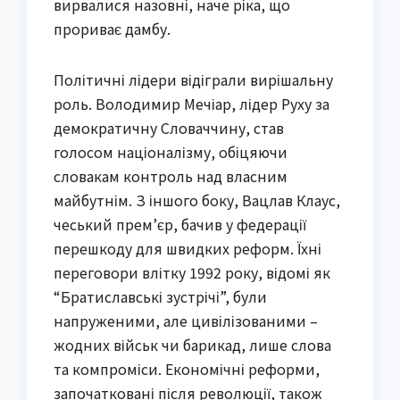
вирвалися назовні, наче ріка, що
прориває дамбу.
Політичні лідери відіграли вирішальну
роль. Володимир Мечіар, лідер Руху за
демократичну Словаччину, став
голосом націоналізму, обіцяючи
словакам контроль над власним
майбутнім. З іншого боку, Вацлав Клаус,
чеський прем’єр, бачив у федерації
перешкоду для швидких реформ. Їхні
переговори влітку 1992 року, відомі як
“Братиславські зустрічі”, були
напруженими, але цивілізованими –
жодних військ чи барикад, лише слова
та компроміси. Економічні реформи,
започатковані після революції, також