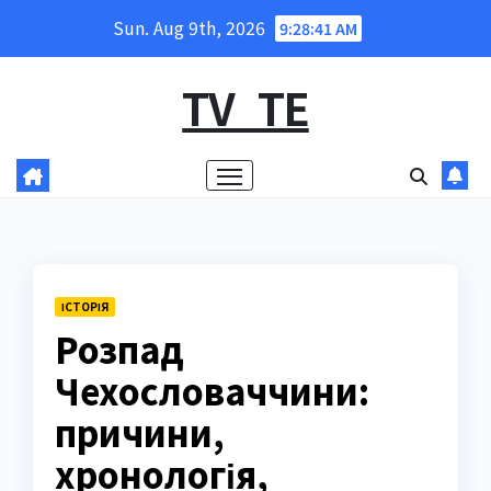
Skip
Sun. Aug 9th, 2026
9:28:42 AM
to
content
TV_TE
ІСТОРІЯ
Розпад
Чехословаччини:
причини,
хронологія,