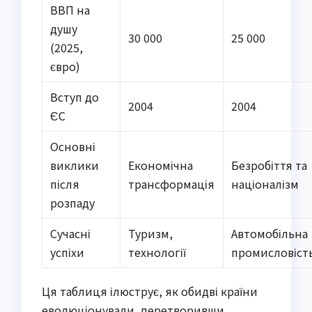
ВВП на
душу
30 000
25 000
(2025,
євро)
Вступ до
2004
2004
ЄС
Основні
виклики
Економічна
Безробіття та
після
трансформація
націоналізм
розпаду
Сучасні
Туризм,
Автомобільна
успіхи
технології
промисловіст
Ця таблиця ілюструє, як обидві країни
еволюціонували, перетворивши