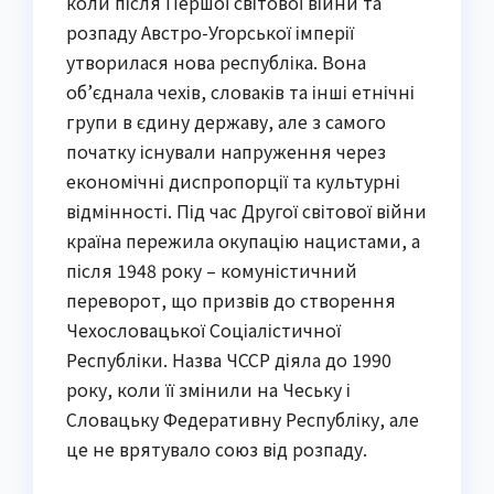
коли після Першої світової війни та
розпаду Австро-Угорської імперії
утворилася нова республіка. Вона
об’єднала чехів, словаків та інші етнічні
групи в єдину державу, але з самого
початку існували напруження через
економічні диспропорції та культурні
відмінності. Під час Другої світової війни
країна пережила окупацію нацистами, а
після 1948 року – комуністичний
переворот, що призвів до створення
Чехословацької Соціалістичної
Республіки. Назва ЧССР діяла до 1990
року, коли її змінили на Чеську і
Словацьку Федеративну Республіку, але
це не врятувало союз від розпаду.