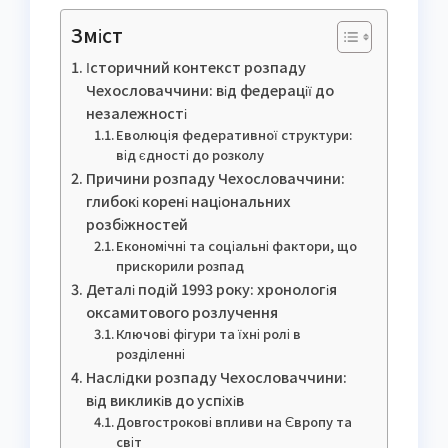
Зміст
Історичний контекст розпаду
Чехословаччини: від федерації до
незалежності
Еволюція федеративної структури:
від єдності до розколу
Причини розпаду Чехословаччини:
глибокі корені національних
розбіжностей
Економічні та соціальні фактори, що
прискорили розпад
Деталі подій 1993 року: хронологія
оксамитового розлучення
Ключові фігури та їхні ролі в
розділенні
Наслідки розпаду Чехословаччини:
від викликів до успіхів
Довгострокові впливи на Європу та
світ