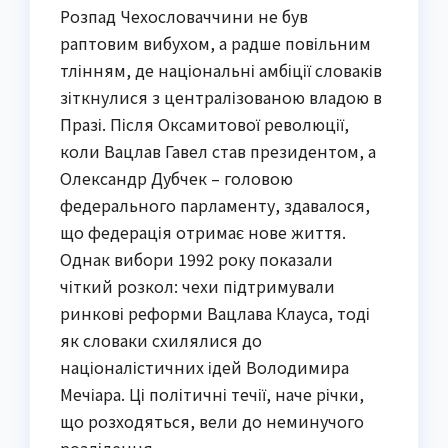
Розпад Чехословаччини не був
раптовим вибухом, а радше повільним
тлінням, де національні амбіції словаків
зіткнулися з централізованою владою в
Празі. Після Оксамитової революції,
коли Вацлав Гавел став президентом, а
Олександр Дубчек – головою
федерального парламенту, здавалося,
що федерація отримає нове життя.
Однак вибори 1992 року показали
чіткий розкол: чехи підтримували
ринкові реформи Вацлава Клауса, тоді
як словаки схилялися до
націоналістичних ідей Володимира
Мечіара. Ці політичні течії, наче річки,
що розходяться, вели до неминучого
розділення.