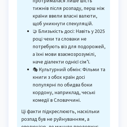
протрималася лише шість
тижнів після розпаду, перш ніж
країни ввели власні валюти,
щоб уникнути спекуляцій.
🤝 Близькість досі: Навіть у 2025
році чехи та словаки не
потребують віз для подорожей,
а їхні мови взаємозрозумілі,
наче діалекти однієї сім’ї.
🎭 Культурний обмін: Фільми та
книги з обох країн досі
популярні по обидва боки
кордону, наприклад, чеські
комедії в Словаччині.
Ці факти підкреслюють, наскільки
розпад був не руйнуванням, а
еволюцією, де минуле продовжує