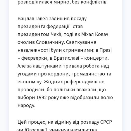
розподілилася мирно, без конфліктів.
Вацлав Гавел залишив посаду
президента федерації і став
президентом Чехії, тоді як Міхал Ковач
очолив Словаччину. Святкування
незалежності були стриманими: в Празі
– феєрверки, в Братиславі – концерти.
Але за лаштунками тривала робота над
угодами про кордони, громадянство та
економіку. Жодних референдумів не
проводили, бо політики вважали, що
вибори 1992 року вже відобразили волю
народу.
Цей процес, на відміну від розпаду СРСР
чи Югославії, уникнув насильства