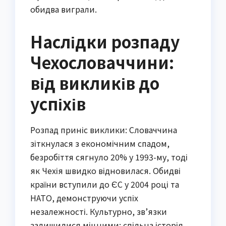
обидва виграли.
Наслідки розпаду
Чехословаччини:
від викликів до
успіхів
Розпад приніс виклики: Словаччина
зіткнулася з економічним спадом,
безробіття сягнуло 20% у 1993-му, тоді
як Чехія швидко відновилася. Обидві
країни вступили до ЄС у 2004 році та
НАТО, демонструючи успіх
незалежності. Культурно, зв’язки
залишилися міцними: спільна історія,