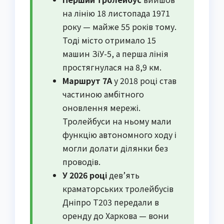
на лінію 18 листопада 1971
року — майже 55 років тому.
Тоді місто отримало 15
машин ЗіУ-5, а перша лінія
простягнулася на 8,9 км.
Маршрут 7А
у 2018 році став
частиною амбітного
оновлення мережі.
Тролейбуси на ньому мали
функцію автономного ходу і
могли долати ділянки без
проводів.
У 2026 році
дев’ять
краматорських тролейбусів
Дніпро Т203 передали в
оренду до Харкова — вони