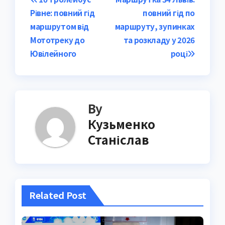
Post
Рівне: повний гід
повний гід по
navigation
маршрутом від
маршруту, зупинках
Мототреку до
та розкладу у 2026
Ювілейного
році
By
Кузьменко
Станіслав
Related Post