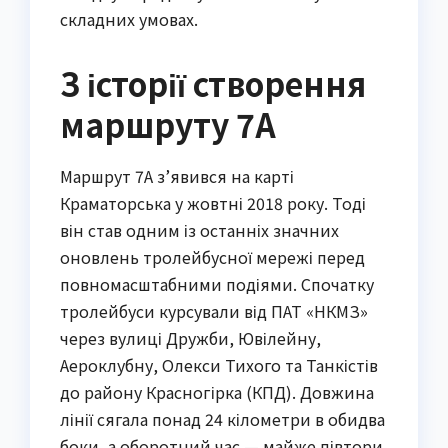
складних умовах.
З історії створення
маршруту 7А
Маршрут 7А з’явився на карті
Краматорська у жовтні 2018 року. Тоді
він став одним із останніх значних
оновлень тролейбусної мережі перед
повномасштабними подіями. Спочатку
тролейбуси курсували від ПАТ «НКМЗ»
через вулиці Дружби, Ювілейну,
Аероклубну, Олекси Тихого та Танкістів
до району Красногірка (КПД). Довжина
лінії сягала понад 24 кілометри в обидва
боки, а оборотний час — майже півтори