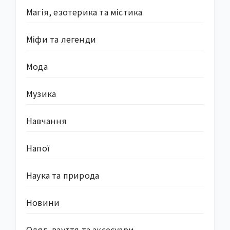
Магія, езотерика та містика
Міфи та легенди
Мода
Музика
Навчання
Напої
Наука та природа
Новини
Одяг, взуття та аксесуари