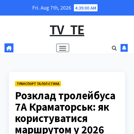
Skip
Fri. Aug 7th, 2026
4:39:01 AM
to
content
TV_TE
ТРАНСПОРТ ТА ЛОГІСТИКА
Розклад тролейбуса
7А Краматорськ: як
користуватися
маршрутом у 2026