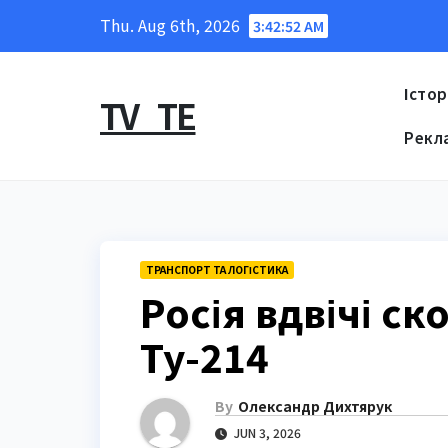
Skip
Thu. Aug 6th, 2026
3:42:53 AM
to
content
Істор
TV_TE
Рекл
ТРАНСПОРТ ТА ЛОГІСТИКА
Росія вдвічі с
Ту-214
By
Олександр Дихтярук
JUN 3, 2026