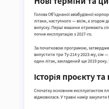
Нові терміни та ц
Голова Об’єднаної авіабудівної корпо
літаки, наступного — вісім, а згодом 
випуску. Перші машини отримають спе
почне експлуатацію з 2027-го.
За початковою програмою, затверджен
випустити три Ту-214 у 2023-му, сім —
один літак, закладений ще 2019 року.
Історія проєкту та
Спочатку основним експлуатантом пл
відмовилася. У травні намір закупити 