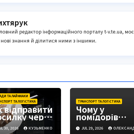
ихтярук
оловний редактор інформаційного порталу t-v.te.ua, моє
нові знання й ділитися ними з іншими.
АДИ ТА ЛАЙФХАКИ
НСПОРТ ТА ЛОГІСТИКА
ТРАНСПОРТ ТА ЛОГІСТИКА
к відправити
Чому у
осилку через
помідорів
оштомат:
тверда шкірк
L 30, 2026
КУЗЬМЕНКО
JUL 29, 2026
ОЛЕКСАН
овна
і як це