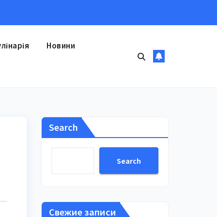
улінарія
Новини
Search
Search
Свежие записи