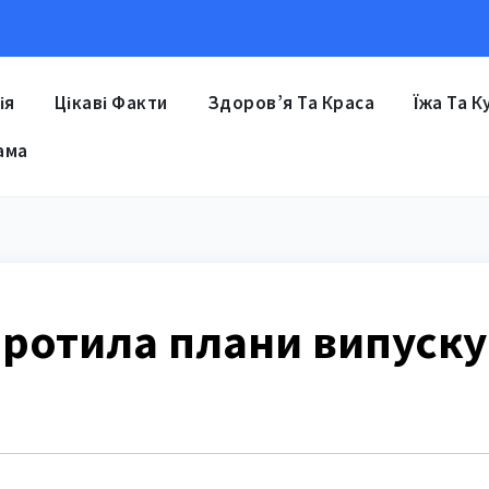
ія
Цікаві Факти
Здоров’я Та Краса
Їжа Та К
ама
коротила плани випуску