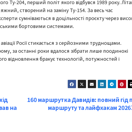
го Ту-204, перший політ якого відбувся 1989 року. Літа
жний, створений на заміну Ту-154. За весь час
сперти сумніваються в доцільності проєкту через висо
ійськими бортовими системами.
авіації Росії стикається з серйозними труднощами.
ому, за останні роки вдалося зібрати лише поодинокі
го відновлення бракує технологій, потужностей і
хід
160 маршрутка Давидів: повний гід 
вав на
маршруту та лайфхакам 2026