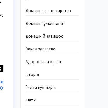
к
Домашнє госпотарство
ку
Домашні улюбленці
Домашній затишок
Законодавство
Здоров’я та краса
Історія
по
Їжа та кулінарія
Квіти