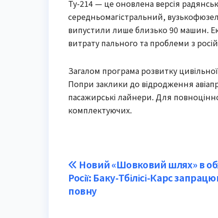
Ту-214 — це оновлена версія радянсько
середньомагістральний, вузькофюзеля
випустили лише близько 90 машин. Ек
витрату пального та проблеми з рос
Загалом програма розвитку цивільної 
Попри заклики до відродження авіапр
пасажирські лайнери. Для повноцінно
комплектуючих.
Post
Новий «Шовковий шлях» в об
Росії: Баку-Тбілісі-Карс запрацю
navigation
повну