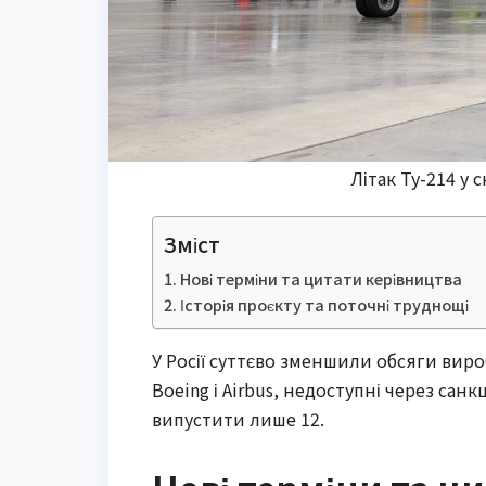
Літак Ту-214 у 
Зміст
Нові терміни та цитати керівництва
Історія проєкту та поточні труднощі
У Росії суттєво зменшили обсяги виро
Boeing і Airbus, недоступні через санк
випустити лише 12.