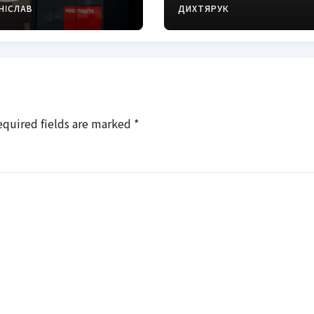
нструкція
виправити
НІСЛАВ
ДИХТЯРУК
026
equired fields are marked
*