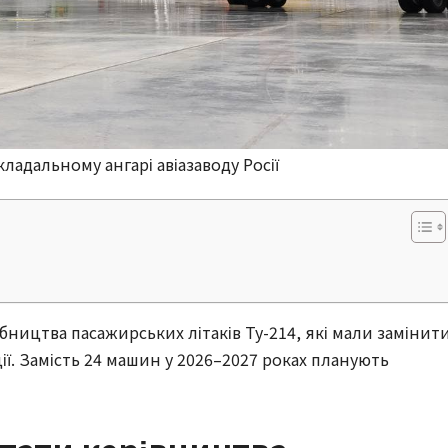
складальному ангарі авіазаводу Росії
бництва пасажирських літаків Ту-214, які мали замінит
ції. Замість 24 машин у 2026–2027 роках планують