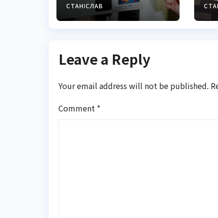
і
СТАНІСЛАВ
СТА
2
Leave a Reply
Your email address will not be published.
R
Comment
*