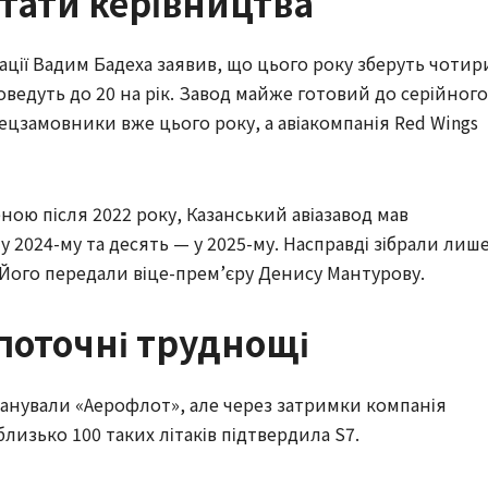
итати керівництва
рації Вадим Бадеха заявив, що цього року зберуть чотир
доведуть до 20 на рік. Завод майже готовий до серійного
цзамовники вже цього року, а авіакомпанія Red Wings
ою після 2022 року, Казанський авіазавод мав
 у 2024-му та десять — у 2025-му. Насправді зібрали лиш
 Його передали віце-прем’єру Денису Мантурову.
 поточні труднощі
анували «Аерофлот», але через затримки компанія
близько 100 таких літаків підтвердила S7.