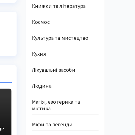
Книжки та література
Космос
Культура та мистецтво
Кухня
Лікувальні засоби
Людина
Магія, езотерика та
містика
а
Міфи та легенди
ДР