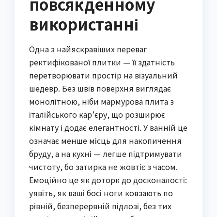
повсякденному
використанні
Одна з найяскравіших переваг
ректифікованої плитки — її здатність
перетворювати простір на візуальний
шедевр. Без швів поверхня виглядає
монолітною, ніби мармурова плита з
італійського кар’єру, що розширює
кімнату і додає елегантності. У ванній це
означає менше місць для накопичення
бруду, а на кухні — легше підтримувати
чистоту, бо затирка не жовтіє з часом.
Емоційно це як доторк до досконалості:
уявіть, як ваші босі ноги ковзають по
рівній, безперервній підлозі, без тих