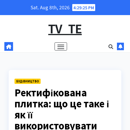
Skip
Sat. Aug 8th, 2026
4:29:26 PM
to
content
TV_TE
БУДІВНИЦТВО
Ректифікована
плитка: що це таке і
як її
використовувати