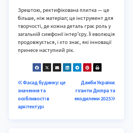
Зрештою, ректифікована плитка — це
більше, ніж матеріал; це інструмент для
творчості, де кожна деталь грає роль у
загальній симфонії інтер’єру. Її еволюція
продовжується, і хто знає, які інновації
принесе наступний рік.
Post
Фасад будинку: це
Дамби України:
значення та
гіганти Дніпра та
navigation
особливості в
екодилеми 2025
архітектурі