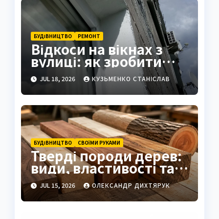
БУДІВНИЦТВО
РЕМОНТ
Відкоси на вікнах з
вулиці: як зробити
правильно та надійно
JUL 18, 2026
КУЗЬМЕНКО СТАНІСЛАВ
БУДІВНИЦТВО
СВОЇМИ РУКАМИ
Тверді породи дерев:
види, властивості та
застосування в
JUL 15, 2026
ОЛЕКСАНДР ДИХТЯРУК
сучасності