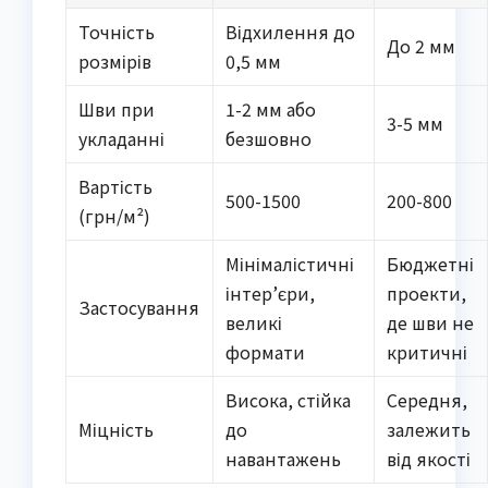
Точність
Відхилення до
До 2 мм
розмірів
0,5 мм
Шви при
1-2 мм або
3-5 мм
укладанні
безшовно
Вартість
500-1500
200-800
(грн/м²)
Мінімалістичні
Бюджетні
інтер’єри,
проекти,
Застосування
великі
де шви не
формати
критичні
Висока, стійка
Середня,
Міцність
до
залежить
навантажень
від якості