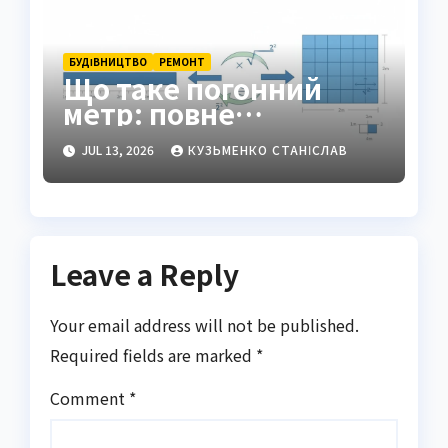
БУДІВНИЦТВО
РЕМОНТ
Що таке погонний
метр: повне
пояснення для
JUL 13, 2026
КУЗЬМЕНКО СТАНІСЛАВ
новачків і
професіоналів
Leave a Reply
Your email address will not be published.
Required fields are marked
*
Comment
*