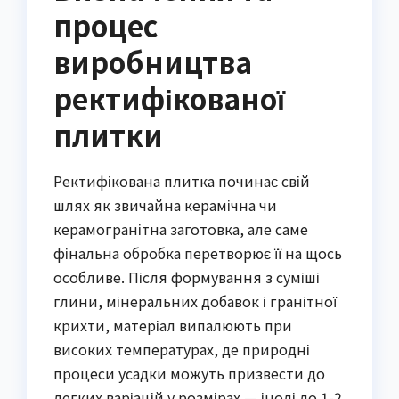
процес
виробництва
ректифікованої
плитки
Ректифікована плитка починає свій
шлях як звичайна керамічна чи
керамогранітна заготовка, але саме
фінальна обробка перетворює її на щось
особливе. Після формування з суміші
глини, мінеральних добавок і гранітної
крихти, матеріал випалюють при
високих температурах, де природні
процеси усадки можуть призвести до
легких варіацій у розмірах — іноді до 1-2