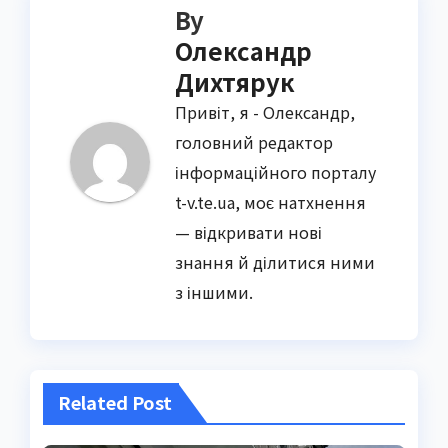
By
Олександр
Дихтярук
Привіт, я - Олександр,
головний редактор
інформаційного порталу
t-v.te.ua, моє натхнення
— відкривати нові
знання й ділитися ними
з іншими.
Related Post