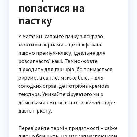
попастися на
пастку
У магазині хапайте пачку з яскраво-
жовтими зернами – це шліфоване
пшоно преміум-класу, ідеальне для
розсипчастої каші. Темно-жовте
підходить для гарнірів, бо тримається
окремо, а світле, майже біле, – для
солодких страв, де потрібна кремова
текстура. Уникайте сіруватого чи з
домішками сміття: воно зазвичай старе і
дасть гіркоту.
Перевіряйте термін придатності – свіже
пшоно блищить, не має запаху плісняви.