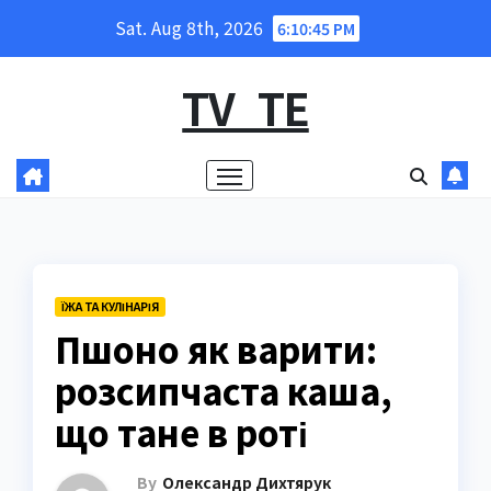
Skip
Sat. Aug 8th, 2026
6:10:46 PM
to
content
TV_TE
ЇЖА ТА КУЛІНАРІЯ
Пшоно як варити:
розсипчаста каша,
що тане в роті
By
Олександр Дихтярук