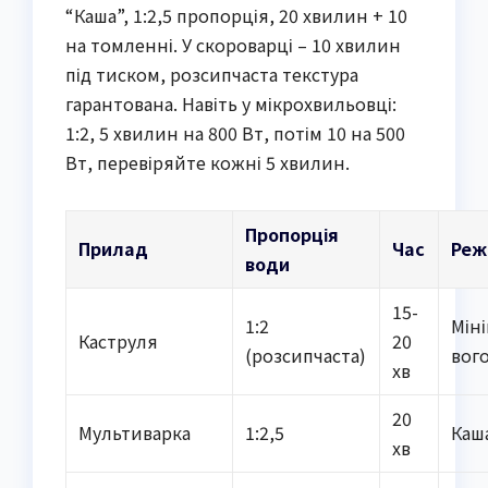
“Каша”, 1:2,5 пропорція, 20 хвилин + 10
на томленні. У скороварці – 10 хвилин
під тиском, розсипчаста текстура
гарантована. Навіть у мікрохвильовці:
1:2, 5 хвилин на 800 Вт, потім 10 на 500
Вт, перевіряйте кожні 5 хвилин.
Пропорція
Прилад
Час
Реж
води
15-
1:2
Мін
Каструля
20
(розсипчаста)
вог
хв
20
Мультиварка
1:2,5
Каш
хв