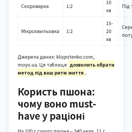
10
Скороварка
1:2
Під
хв
15-
Сер
Мікрохвильовка
1:2
20
пот
хв
Джерела даних: klopotenko.com,
moyo.ua. Ця таблиця
дозволить обрати
метод під ваш ритм життя
.
Користь пшона:
чому воно must-
have у раціоні
На 100 г сухого пшона – 340 ккал, 11 г