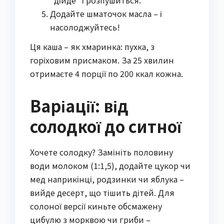
Додайте шматочок масла – і
насолоджуйтесь!
Ця каша – як хмаринка: пухка, з
горіховим присмаком. За 25 хвилин
отримаєте 4 порції по 200 ккал кожна.
Варіації: від
солодкої до ситної
Хочете солодку? Замініть половину
води молоком (1:1,5), додайте цукор чи
мед наприкінці, родзинки чи яблука –
вийде десерт, що тішить дітей. Для
солоної версії киньте обсмажену
цибулю з морквою чи гриби –