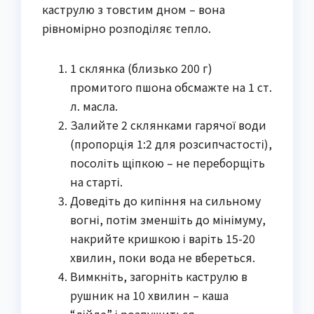
каструлю з товстим дном – вона
рівномірно розподіляє тепло.
1 склянка (близько 200 г)
промитого пшона обсмажте на 1 ст.
л. масла.
Залийте 2 склянками гарячої води
(пропорція 1:2 для розсипчастості),
посоліть щіпкою – не переборщіть
на старті.
Доведіть до кипіння на сильному
вогні, потім зменшіть до мінімуму,
накрийте кришкою і варіть 15-20
хвилин, поки вода не вбереться.
Вимкніть, загорніть каструлю в
рушник на 10 хвилин – каша
“дійде” і розпушиться.