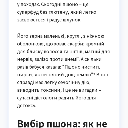
у походах. Сьогодні пшоно – це
суперфуд без глютену, який легко
засвоюється і радує шлунок.
Його зерна маленькі, круглі, з ніжною
оболонкою, що ховає скарби: кремній
для блиску волосся та нігтів, магній для
нервів, залізо проти анемії. А скільки
разів бабуся казала: “Пшоно чистить
нирки, як весняний дощ землю”? Воно
справді має легку сечогінну дію,
виводить токсини, і це не вигадки –
сучасні дієтологи радять його для
детоксу.
Вибір пшона: як не