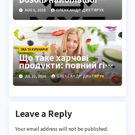
кулінарної та
AUG 6, 2026
ОЛЕКСАНДР ДИХТЯРУК
агротехнологічної
компанії України
ЇЖА ТА КУЛІНАРІЯ
Що таке харчові
продукти: повний гід
по визначенню та
JUL 31, 2026
ОЛЕКСАНДР ДИХТЯРУК
видам
Leave a Reply
Your email address will not be published.