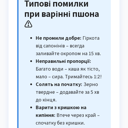
Типові помилки
при варінні пшона
⚠️
Не промили добре:
Гіркота
від сапонінів – всегда
заливайте окропом на 15 хв.
Неправильні пропорції:
Багато води – каша як тісто,
мало – сира. Тримайтесь 1:2!
Солять на початку:
Зерно
твердне – додавайте за 5 хв
до кінця.
Варити з кришкою на
кипіння:
Втече через край –
спочатку без кришки.