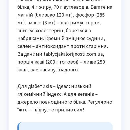
білка, 4 г жиру, 70 г вуглеводів. Багате на
магній (близько 120 мг), фосфор (285
мг), залізо (3 мг) – підтримує серце,
знижує холестерин, бореться з
набряками. Кремній зміцнює судини,
селен – антиоксидант проти старіння.
За даними tablycjakalorijnosti.com.ua,
порція каші (200 г готової) – лише 250
ккал, але насичує надовго.
Для діабетиків – ідеал: низький
глікемічний індекс. А для веганів –
джерело повноцінного білка. Регулярно
їжте – і відчуєте прилив сил!