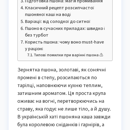
Підготовка пшона: магія промивання
Класичний рецепт розсипчастої
пшоняної каші на воді
Варіації: від солодкої до ситної
Пшоно в сучасних приладах: швидко і
без турбот
Користь пшона: чому воно must-have
у раціоні
Типові помилки при варінні пшона ⚠️
Зернятка пшона, золотаві, як сонячні
промені в степу, розсипаються по
тарілці, наповнюючи кухню теплим,
затишним ароматом. Ця проста крупа
оживає на вогні, перетворюючись на
страву, яка годує не лише тіло, а й душу.
В українській хаті пшоняна каша завжди
була королевою сніданків і гарнірів, а