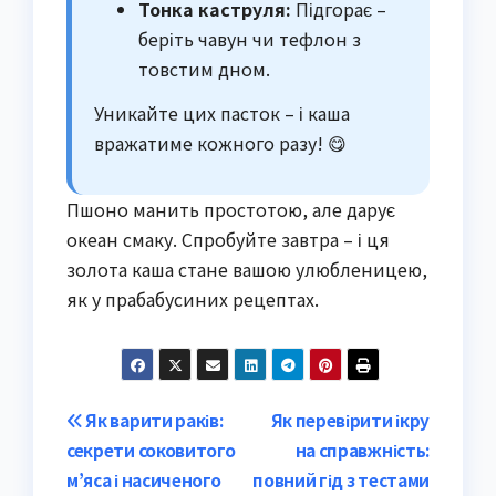
Тонка каструля:
Підгорає –
беріть чавун чи тефлон з
товстим дном.
Уникайте цих пасток – і каша
вражатиме кожного разу! 😋
Пшоно манить простотою, але дарує
океан смаку. Спробуйте завтра – і ця
золота каша стане вашою улюбленицею,
як у прабабусиних рецептах.
Post
Як варити раків:
Як перевірити ікру
секрети соковитого
на справжність:
navigation
м’яса і насиченого
повний гід з тестами