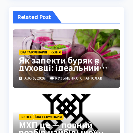
Related Post
ЇЖА ТА КУЛІНАРІЯ
КУХНЯ
Як запекти буряк в
духовці: ідеальний
спосіб зберегти смак
AUG 6, 2026
КУЗЬМЕНКО СТАНІСЛАВ
БІЗНЕС
ЇЖА ТА КУЛІНАРІЯ
МХП це — повний
розбір найбільшої