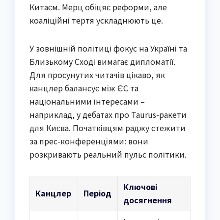
Китаєм. Мерц обіцяє реформи, але
коаліційні тертя ускладнюють це.
У зовнішній політиці фокус на Україні та
Близькому Сході вимагає дипломатії.
Для просунутих читачів цікаво, як
канцлер балансує між ЄС та
національними інтересами –
наприклад, у дебатах про Taurus-ракети
для Києва. Початківцям раджу стежити
за прес-конференціями: вони
розкривають реальний пульс політики.
Ключові
Канцлер
Період
досягнення