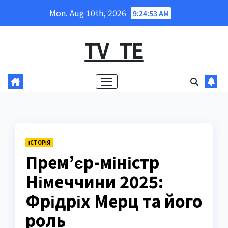
Skip
Mon. Aug 10th, 2026
9:24:54 AM
to
content
TV_TE
ІСТОРІЯ
Прем’єр-міністр
Німеччини 2025:
Фрідріх Мерц та його
роль