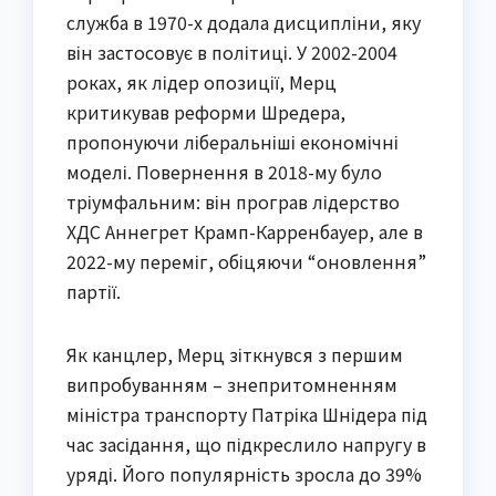
служба в 1970-х додала дисципліни, яку
він застосовує в політиці. У 2002-2004
роках, як лідер опозиції, Мерц
критикував реформи Шредера,
пропонуючи ліберальніші економічні
моделі. Повернення в 2018-му було
тріумфальним: він програв лідерство
ХДС Аннегрет Крамп-Карренбауер, але в
2022-му переміг, обіцяючи “оновлення”
партії.
Як канцлер, Мерц зіткнувся з першим
випробуванням – знепритомненням
міністра транспорту Патріка Шнідера під
час засідання, що підкреслило напругу в
уряді. Його популярність зросла до 39%