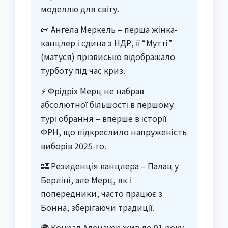
моделлю для світу.
📜 Ангела Меркель – перша жінка-
канцлер і єдина з НДР, її “Мутті”
(матуся) прізвисько відображало
турботу під час криз.
⚡ Фрідріх Мерц не набрав
абсолютної більшості в першому
турі обрання – вперше в історії
ФРН, що підкреслило напруженість
виборів 2025-го.
🏰 Резиденція канцлера – Палац у
Берліні, але Мерц, як і
попередники, часто працює з
Бонна, зберігаючи традиції.
🌍 Конрад Аденауер жив до 91 року,