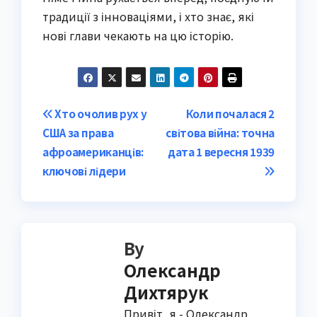
традиції з інноваціями, і хто знає, які
нові глави чекають на цю історію.
Post
Хто очолив рух у
Коли почалася 2
США за права
світова війна: точна
navigation
афроамериканців:
дата 1 вересня 1939
ключові лідери
By
Олександр
Дихтярук
Привіт, я - Олександр,