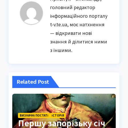
головний редактор
інформаційного порталу
t-v.te.ua, моє натхнення
— відкривати нові
знання й ділитися ними
з іншими.
Related Post
ВИЗНАЧНІ ПОСТАТІ
ІСТОРІЯ
Першу запорізьку січ