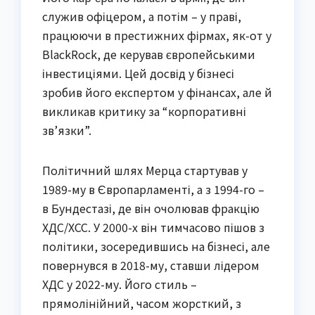
служив офіцером, а потім – у праві,
працюючи в престижних фірмах, як-от у
BlackRock, де керував європейськими
інвестиціями. Цей досвід у бізнесі
зробив його експертом у фінансах, але й
викликав критику за “корпоративні
зв’язки”.
Політичний шлях Мерца стартував у
1989-му в Європарламенті, а з 1994-го –
в Бундестазі, де він очолював фракцію
ХДС/ХСС. У 2000-х він тимчасово пішов з
політики, зосередившись на бізнесі, але
повернувся в 2018-му, ставши лідером
ХДС у 2022-му. Його стиль –
прямолінійний, часом жорсткий, з