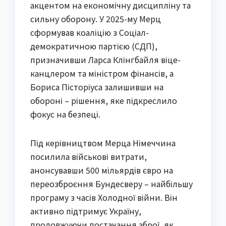
акцентом на економічну дисципліну та
сильну оборону. У 2025-му Мерц
сформував коаліцію з Соціал-
демократичною партією (СДП),
призначивши Ларса Клінгбайля віце-
канцлером та міністром фінансів, а
Бориса Пісторіуса залишивши на
обороні – рішення, яке підкреслило
фокус на безпеці.
Під керівництвом Мерца Німеччина
посилила військові витрати,
анонсувавши 500 мільярдів євро на
переозброєння Бундесверу – найбільшу
програму з часів Холодної війни. Він
активно підтримує Україну,
продовжуючи постачання зброї, як