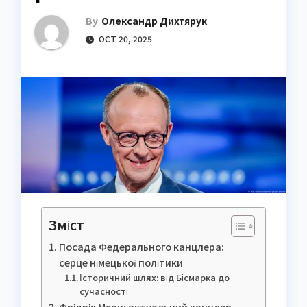
By
Олександр Дихтярук
OCT 20, 2025
Зміст
Посада Федерального канцлера:
серце німецької політики
Історичний шлях: від Бісмарка до
сучасності
Фрідріх Мерц: актуальний канцлер