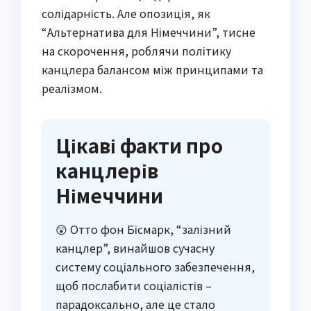
солідарність. Але опозиція, як
“Альтернатива для Німеччини”, тисне
на скорочення, роблячи політику
канцлера балансом між принципами та
реалізмом.
Цікаві факти про
канцлерів
Німеччини
😲 Отто фон Бісмарк, “залізний
канцлер”, винайшов сучасну
систему соціального забезпечення,
щоб послабити соціалістів –
парадоксально, але це стало