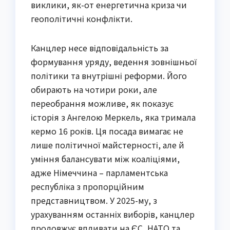
виклики, як-от енергетична криза чи
геополітичні конфлікти.
Канцлер несе відповідальність за
формування уряду, ведення зовнішньої
політики та внутрішні реформи. Його
обирають на чотири роки, але
переобрання можливе, як показує
історія з Ангелою Меркель, яка тримала
кермо 16 років. Ця посада вимагає не
лише політичної майстерності, але й
уміння балансувати між коаліціями,
адже Німеччина – парламентська
республіка з пропорційним
представництвом. У 2025-му, з
урахуванням останніх виборів, канцлер
продовжує впливати на ЄС, НАТО та