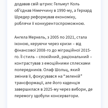
додавав свій штрих: Гельмут Коль
об’єднав Німеччину в 1990-му, а Герхард
Шредер реформував економіку,
роблячи її конкурентоспроможною.
Ангела Меркель, з 2005 по 2021, стала
іконою, керуючи через кризи – від
фінансової 2008-го до міграційної 2015-
го. Її стиль – спокійний, раціональний –
контрастував з емоційними сплесками
попередників. Олаф Шольц, який
змінив її, фокусувався на “зеленій”
трансформації, але його каденція
завершилася в 2025-му через вибори, де
перемогу здобули консерватори.