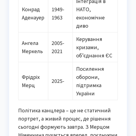
Інтеграція в
Конрад
1949-
НАТО,
Аденауер
1963
економічне
диво
Керування
Ангела
2005-
кризами,
Меркель
2021
об’єднання ЄС
Посилення
Фрідріх
оборони,
2025-
Мерц
підтримка
України
Політика канцлера – це не статичний
портрет, а живий процес, де рішення
сьогодні формують завтра. З Мерцом
Німеччина рухається вперед, поєднуючи