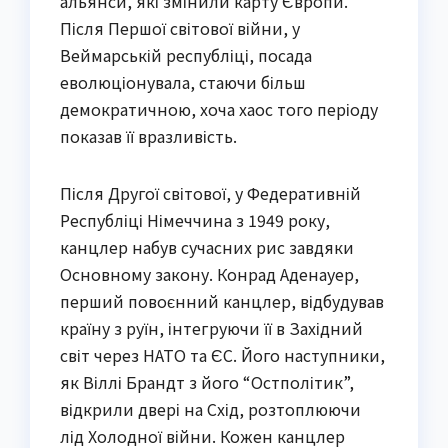
альянси, які змінили карту Європи.
Після Першої світової війни, у
Веймарській республіці, посада
еволюціонувала, стаючи більш
демократичною, хоча хаос того періоду
показав її вразливість.
Після Другої світової, у Федеративній
Республіці Німеччина з 1949 року,
канцлер набув сучасних рис завдяки
Основному закону. Конрад Аденауер,
перший повоєнний канцлер, відбудував
країну з руїн, інтегруючи її в Західний
світ через НАТО та ЄС. Його наступники,
як Віллі Брандт з його “Остполітик”,
відкрили двері на Схід, розтоплюючи
лід Холодної війни. Кожен канцлер