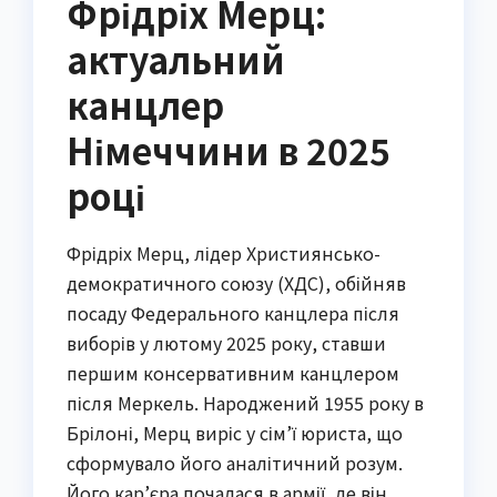
Фрідріх Мерц:
актуальний
канцлер
Німеччини в 2025
році
Фрідріх Мерц, лідер Християнсько-
демократичного союзу (ХДС), обійняв
посаду Федерального канцлера після
виборів у лютому 2025 року, ставши
першим консервативним канцлером
після Меркель. Народжений 1955 року в
Брілоні, Мерц виріс у сім’ї юриста, що
сформувало його аналітичний розум.
Його кар’єра почалася в армії, де він