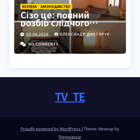
БЕЗПЕКА
ЗАКОНОДАВСТВО
Сізо це: повний
розбір слідчого
ізолятора в Україні
09.08.2026
ОЛЕКСАНДР ДИХТЯРУК
NO COMMENTS
TV_TE
Proudly powered by WordPress
|
Theme: Newsup by
Themeansar
.