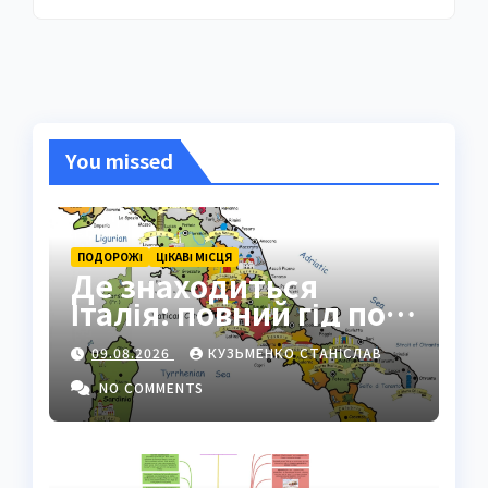
You missed
ПОДОРОЖІ
ЦІКАВІ МІСЦЯ
Де знаходиться
Італія: повний гід по
географії країни
09.08.2026
КУЗЬМЕНКО СТАНІСЛАВ
NO COMMENTS