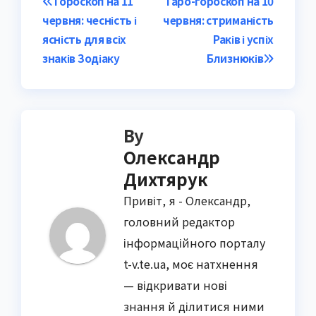
Post
Гороскоп на 11
Таро-гороскоп на 10
червня: чесність і
червня: стриманість
navigation
ясність для всіх
Раків і успіх
знаків Зодіаку
Близнюків
By
Олександр
Дихтярук
Привіт, я - Олександр,
головний редактор
інформаційного порталу
t-v.te.ua, моє натхнення
— відкривати нові
знання й ділитися ними