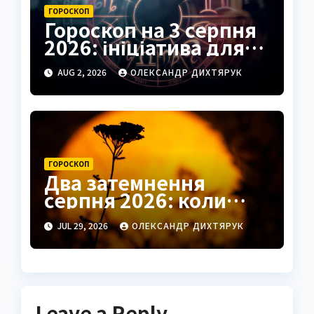
ГОРОСКОП
Гороскоп на 3 серпня
2026: ініціатива для
Овнів, підказки для
AUG 2, 2026
ОЛЕКСАНДР ДИХТЯРУК
Риб
ГОРОСКОП
Два затемнення
серпня 2026: коли
чекати удачі в коханні
JUL 29, 2026
ОЛЕКСАНДР ДИХТЯРУК
та грошах
Leave a Reply