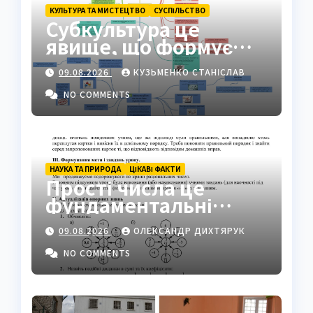
КУЛЬТУРА ТА МИСТЕЦТВО
СУCПІЛЬСТВО
Субкультура це
явище, що формує
ідентичність груп у
09.08.2026
КУЗЬМЕНКО СТАНІСЛАВ
суспільстві
NO COMMENTS
НАУКА ТА ПРИРОДА
ЦІКАВІ ФАКТИ
Прості числа це
фундаментальні
«атоми» математики
09.08.2026
ОЛЕКСАНДР ДИХТЯРУК
NO COMMENTS