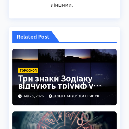
з іншими.
Related Post
ГОРОСКОП
Три знаки Зодіаку
відчують тріумф у
справах уже
AUG 5, 2026
ОЛЕКСАНДР ДИХТЯРУК
найближчими днями