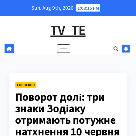
Skip
Sun. Aug 9th, 2026
1:08:16 PM
to
content
TV_TE
ГОРОСКОП
Поворот долі: три
знаки Зодіаку
отримають потужне
натхнення 10 червня