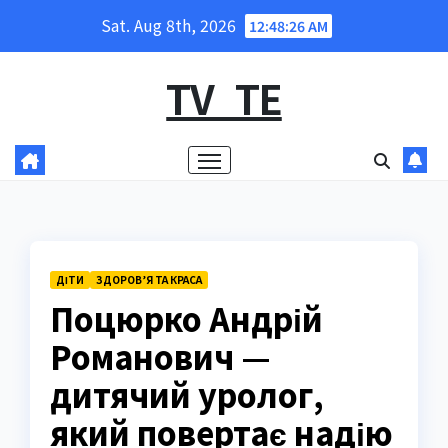
Skip
Sat. Aug 8th, 2026
12:48:27 AM
to
content
TV_TE
ДІТИ
ЗДОРОВ’Я ТА КРАСА
Поцюрко Андрій
Романович —
дитячий уролог,
який повертає надію