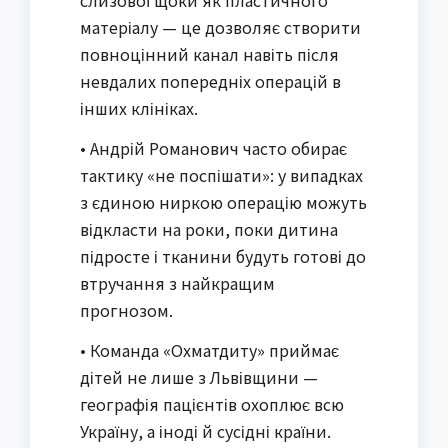
слизової щоки як пластичного
матеріалу — це дозволяє створити
повноцінний канал навіть після
невдалих попередніх операцій в
інших клініках.
• Андрій Романович часто обирає
тактику «не поспішати»: у випадках
з єдиною ниркою операцію можуть
відкласти на роки, поки дитина
підросте і тканини будуть готові до
втручання з найкращим
прогнозом.
• Команда «Охматдиту» приймає
дітей не лише з Львівщини —
географія пацієнтів охоплює всю
Україну, а іноді й сусідні країни.