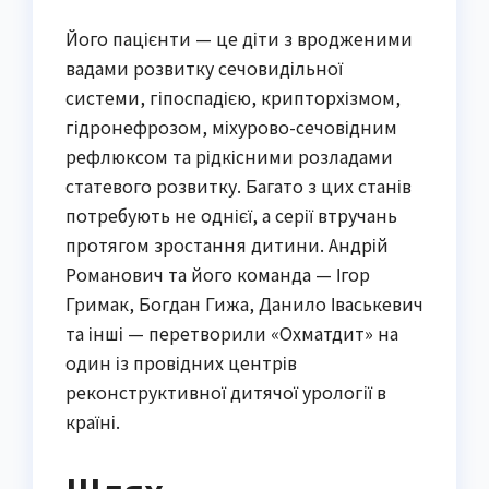
Його пацієнти — це діти з вродженими
вадами розвитку сечовидільної
системи, гіпоспадією, крипторхізмом,
гідронефрозом, міхурово-сечовідним
рефлюксом та рідкісними розладами
статевого розвитку. Багато з цих станів
потребують не однієї, а серії втручань
протягом зростання дитини. Андрій
Романович та його команда — Ігор
Гримак, Богдан Гижа, Данило Іваськевич
та інші — перетворили «Охматдит» на
один із провідних центрів
реконструктивної дитячої урології в
країні.