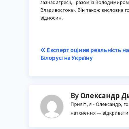
зазнає агресії, і разом із Володимир
Владивостока». Він також висловив г
відносин.
Post
Експерт оцінив реальність н
Білорусі на Україну
navigation
By
Олександр Д
Привіт, я - Олександр, г
натхнення — відкривати 