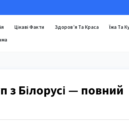
ія
Цікаві Факти
Здоров’я Та Краса
Їжа Та К
ама
п з Білорусі — повний