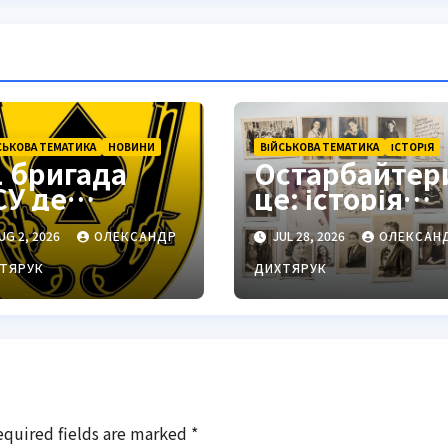
СЬКОВА ТЕМАТИКА
НОВИНИ
ВІЙСЬКОВА ТЕМАТИКА
ІСТОРІЯ
1 бригада
Остарбайтер
СУ де
це: історія
находиться:
примусової
UG 2, 2026
ОЛЕКСАНДР
JUL 28, 2026
ОЛЕКСАН
одільськ як
праці
тратегічний
українців
ТЯРУК
ДИХТЯРУК
ентр
equired fields are marked
*