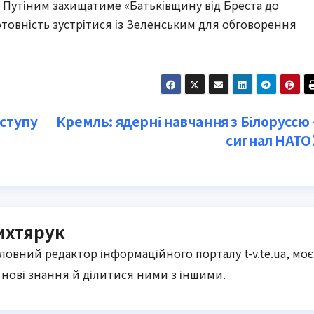
ом Путіним захищатиме «Батьківщину від Бреста до
отовність зустрітися із Зеленським для обговорення
аступу
Кремль: ядерні навчання з Білоруссю
сигнал НАТО
ихтярук
оловний редактор інформаційного порталу t-v.te.ua, моє
нові знання й ділитися ними з іншими.