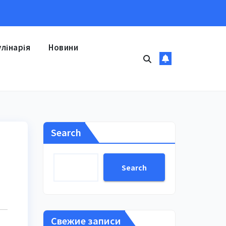
улінарія
Новини
Search
Search
Свежие записи