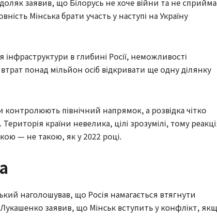
оляк заявив, що Білорусь не хоче війни та не сприйма
товність Мінська брати участь у наступі на Україну
я інфраструктури в глибині Росії, неможливості
 втрат понад мільйон осіб відкривати ще одну ділянку
и контролюють північний напрямок, а розвідка чітко
і. Територія країни невелика, цілі зрозумілі, тому реакц
ою — не такою, як у 2022 році.
а
кий наголошував, що Росія намагається втягнути
 Лукашенко заявив, що Мінськ вступить у конфлікт, як