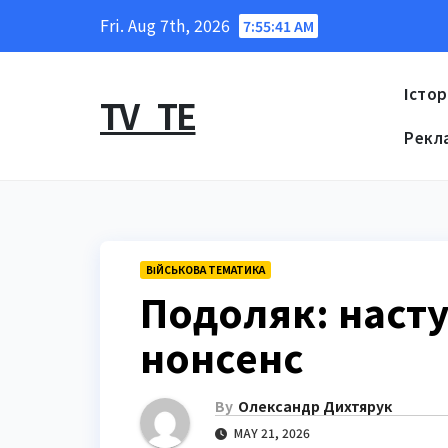
Skip
Fri. Aug 7th, 2026
7:55:42 AM
to
content
Істор
TV_TE
Рекл
ВІЙСЬКОВА ТЕМАТИКА
Подоляк: насту
нонсенс
By
Олександр Дихтярук
MAY 21, 2026