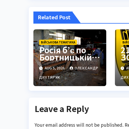
Related Post
ВІЙСЬКОВА ТЕМАТИКА
ВІЙ
Росія б’є по
2
Бортницькій
З
станції:
з
AUG 5, 2026
ОЛЕКСАНДР
A
експерт
П
попередив
с
ДИХТЯРУК
ДИХ
про
ц
катастрофу
Leave a Reply
Your email address will not be published.
R