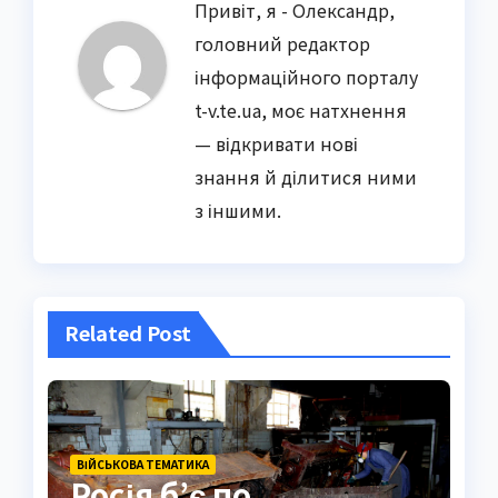
Привіт, я - Олександр,
головний редактор
інформаційного порталу
t-v.te.ua, моє натхнення
— відкривати нові
знання й ділитися ними
з іншими.
Related Post
ВІЙСЬКОВА ТЕМАТИКА
Росія б’є по