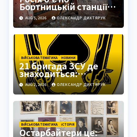
Бортницькій станції:
експерт попередив
AUG 5, 2026
ОЛЕКСАНДР ДИХТЯРУК
про катастрофу
ВІЙСЬКОВА ТЕМАТИКА
НОВИНИ
21 бригада ЗСУ де
знаходиться:
Подільськ як
AUG 2, 2026
ОЛЕКСАНДР ДИХТЯРУК
стратегічний центр
ВІЙСЬКОВА ТЕМАТИКА
ІСТОРІЯ
Остарбайтери це: