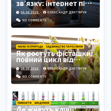
зв’язку: інтернет під
час відключень світла
06.08.2026
ОЛЕКСАНДР ДИХТЯРУК
NO COMMENTS
НАУКА ТА ПРИРОДА
САДІВНИЦТВО ТА РОСЛИНИ
Як ростуть фісташки:
повний цикл від
насіння до стиглого
06.08.2026
ОЛЕКСАНДР ДИХТЯРУК
горіха
NO COMMENTS
ПАРАЗИТИ
ШКІДНИКИ
Де живуть кліщі: