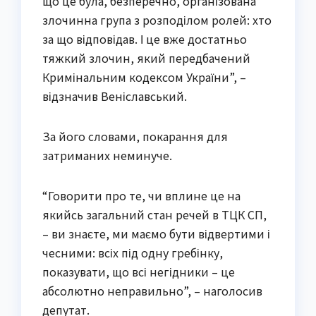
що це була, безперечно, організована
злочинна група з розподілом ролей: хто
за що відповідав. І це вже достатньо
тяжкий злочин, який передбачений
Кримінальним кодексом України”, –
відзначив Веніславський.
За його словами, покарання для
затриманих неминуче.
“Говорити про те, чи вплине це на
якийсь загальний стан речей в ТЦК СП,
– ви знаєте, ми маємо бути відвертими і
чесними: всіх під одну гребінку,
показувати, що всі негідники – це
абсолютно неправильно”, – наголосив
депутат.