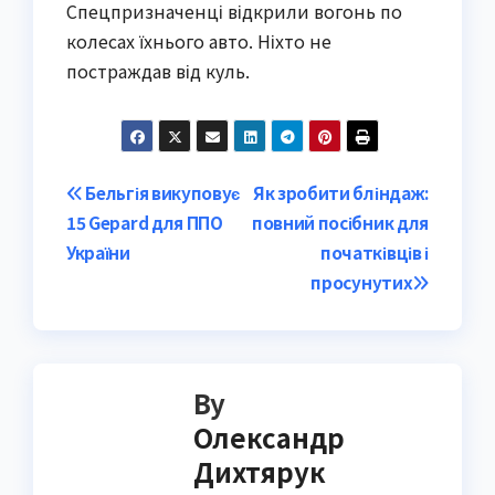
Спецпризначенці відкрили вогонь по
колесах їхнього авто. Ніхто не
постраждав від куль.
Post
Бельгія викуповує
Як зробити бліндаж:
15 Gepard для ППО
повний посібник для
navigation
України
початківців і
просунутих
By
Олександр
Дихтярук