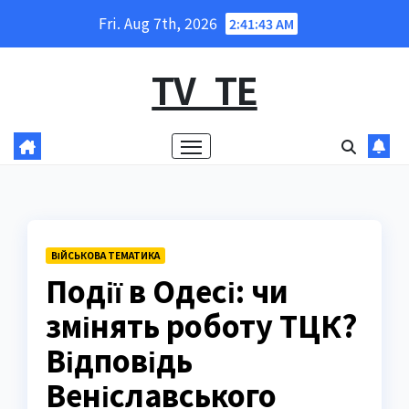
Skip
Fri. Aug 7th, 2026
2:41:44 AM
to
content
TV_TE
ВІЙСЬКОВА ТЕМАТИКА
Події в Одесі: чи
змінять роботу ТЦК?
Відповідь
Веніславського