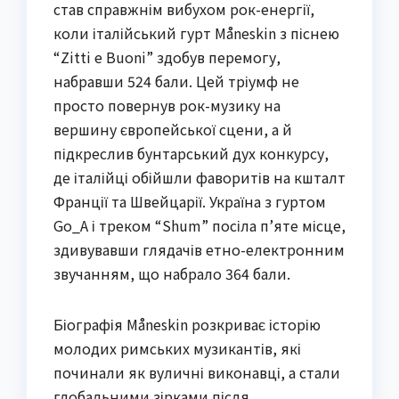
став справжнім вибухом рок-енергії,
коли італійський гурт Måneskin з піснею
“Zitti e Buoni” здобув перемогу,
набравши 524 бали. Цей тріумф не
просто повернув рок-музику на
вершину європейської сцени, а й
підкреслив бунтарський дух конкурсу,
де італійці обійшли фаворитів на кшталт
Франції та Швейцарії. Україна з гуртом
Go_A і треком “Shum” посіла п’яте місце,
здивувавши глядачів етно-електронним
звучанням, що набрало 364 бали.
Біографія Måneskin розкриває історію
молодих римських музикантів, які
починали як вуличні виконавці, а стали
глобальними зірками після