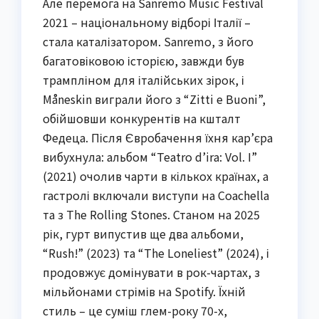
Але перемога на Sanremo Music Festival
2021 – національному відборі Італії –
стала каталізатором. Sanremo, з його
багатовіковою історією, завжди був
трампліном для італійських зірок, і
Måneskin виграли його з “Zitti e Buoni”,
обійшовши конкурентів на кшталт
Федеца. Після Євробачення їхня кар’єра
вибухнула: альбом “Teatro d’ira: Vol. I”
(2021) очолив чарти в кількох країнах, а
гастролі включали виступи на Coachella
та з The Rolling Stones. Станом на 2025
рік, гурт випустив ще два альбоми,
“Rush!” (2023) та “The Loneliest” (2024), і
продовжує домінувати в рок-чартах, з
мільйонами стрімів на Spotify. Їхній
стиль – це суміш глем-року 70-х,