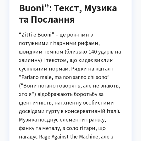
Buoni”: Текст, Музика
та Послання
“Zitti e Buoni” – це рок-гімн з
потужними гітарними рифами,
швидким темпом (близько 140 ударів на
хвилину) і текстом, що кидає виклик
суспільним нормам. Рядки на кшталт
“Parlano male, ma non sanno chi sono”
(“Вони погано говорять, але не знають,
хто я”) відображають боротьбу за
ідентичність, натхненну особистими
досвідами гурту в консервативній Італії.
Музика поєднує елементи гранжу,
фанку та металу, з соло гітари, що
нагадує Rage Against the Machine, але з