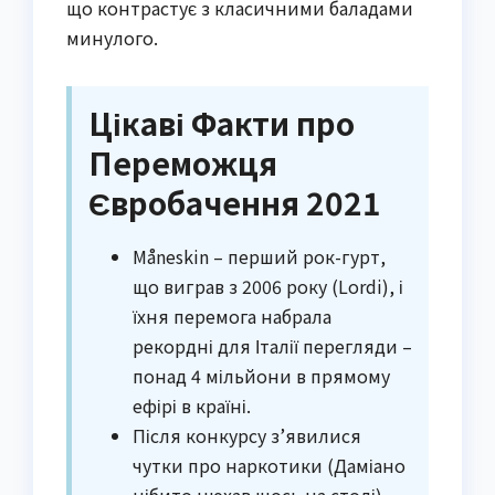
що контрастує з класичними баладами
минулого.
Цікаві Факти про
Переможця
Євробачення 2021
Måneskin – перший рок-гурт,
що виграв з 2006 року (Lordi), і
їхня перемога набрала
рекордні для Італії перегляди –
понад 4 мільйони в прямому
ефірі в країні.
Після конкурсу з’явилися
чутки про наркотики (Даміано
нібито нюхав щось на столі),