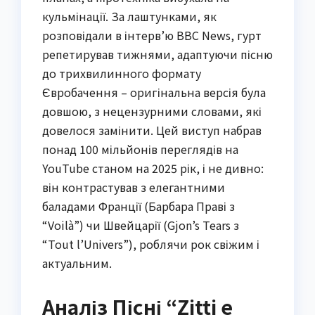
кульмінації. За лаштунками, як
розповідали в інтерв’ю BBC News, гурт
репетирував тижнями, адаптуючи пісню
до трихвилинного формату
Євробачення – оригінальна версія була
довшою, з нецензурними словами, які
довелося замінити. Цей виступ набрав
понад 100 мільйонів переглядів на
YouTube станом на 2025 рік, і не дивно:
він контрастував з елегантними
баладами Франції (Барбара Праві з
“Voilà”) чи Швейцарії (Gjon’s Tears з
“Tout l’Univers”), роблячи рок свіжим і
актуальним.
Аналіз Пісні “Zitti e