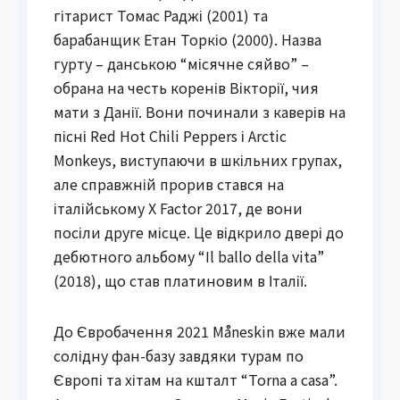
гітарист Томас Раджі (2001) та
барабанщик Етан Торкіо (2000). Назва
гурту – данською “місячне сяйво” –
обрана на честь коренів Вікторії, чия
мати з Данії. Вони починали з каверів на
пісні Red Hot Chili Peppers і Arctic
Monkeys, виступаючи в шкільних групах,
але справжній прорив стався на
італійському X Factor 2017, де вони
посіли друге місце. Це відкрило двері до
дебютного альбому “Il ballo della vita”
(2018), що став платиновим в Італії.
До Євробачення 2021 Måneskin вже мали
солідну фан-базу завдяки турам по
Європі та хітам на кшталт “Torna a casa”.