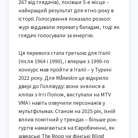
267 від глядачів), посівши 5-е місце –
найкращий результат для етно-року в
історії. Голосування показало розкол:
журі віддавали перевагу баладам, тоді як
глядачі голосували за енергію.
Ця перемога стала третьою для Італії
(після 1964 і 1990), і вперше з 1990-го
конкурс мав пройти в Італії – у Турині
2022 року. Для Måneskin це відкрило
двері до Голлівуду: вони знялися в
кліпах з Іггі Попом, виступали на MTV
VMA і навіть озвучили персонажів у
мультфільмах. Станом на 2025 рік, їхній
вплив помітний у трендах – більше рок-
гуртів намагаються на Євробаченні, як
шведські The Roop чи фінські Blind