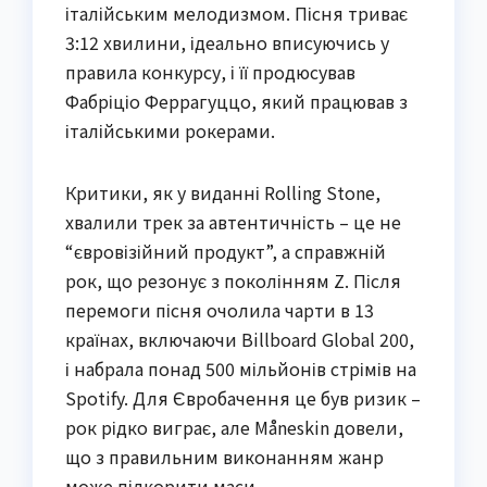
італійським мелодизмом. Пісня триває
3:12 хвилини, ідеально вписуючись у
правила конкурсу, і її продюсував
Фабріціо Феррагуццо, який працював з
італійськими рокерами.
Критики, як у виданні Rolling Stone,
хвалили трек за автентичність – це не
“євровізійний продукт”, а справжній
рок, що резонує з поколінням Z. Після
перемоги пісня очолила чарти в 13
країнах, включаючи Billboard Global 200,
і набрала понад 500 мільйонів стрімів на
Spotify. Для Євробачення це був ризик –
рок рідко виграє, але Måneskin довели,
що з правильним виконанням жанр
може підкорити маси.