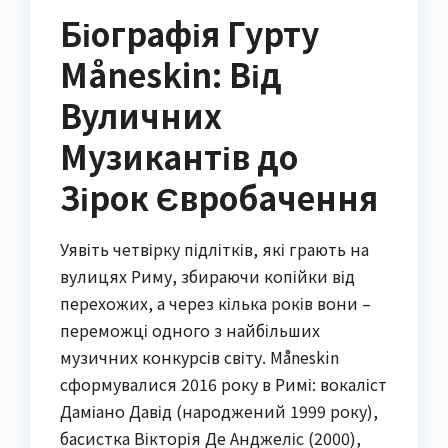
Біографія Гурту
Måneskin: Від
Вуличних
Музикантів до
Зірок Євробачення
Уявіть четвірку підлітків, які грають на
вулицях Риму, збираючи копійки від
перехожих, а через кілька років вони –
переможці одного з найбільших
музичних конкурсів світу. Måneskin
сформувалися 2016 року в Римі: вокаліст
Даміано Давід (народжений 1999 року),
басистка Вікторія Де Анджеліс (2000),