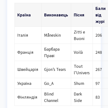
Бали
Країна
Виконавець
Пісня
від
журі
Zitti e
Італія
Måneskin
206
Buoni
Барбара
Франція
Voilà
248
Праві
Tout
Швейцарія
Gjon’s Tears
267
l’Univers
Україна
Go_A
Shum
97
Blind
Dark
Фінляндія
83
Channel
Side