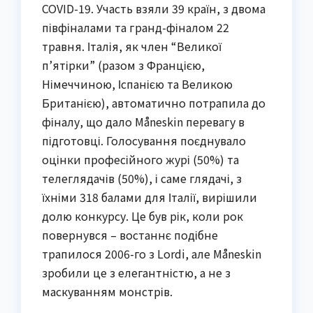
COVID-19. Участь взяли 39 країн, з двома
півфіналами та гранд-фіналом 22
травня. Італія, як член “Великої
п’ятірки” (разом з Францією,
Німеччиною, Іспанією та Великою
Британією), автоматично потрапила до
фіналу, що дало Måneskin перевагу в
підготовці. Голосування поєднувало
оцінки професійного журі (50%) та
телеглядачів (50%), і саме глядачі, з
їхніми 318 балами для Італії, вирішили
долю конкурсу. Це був рік, коли рок
повернувся – востаннє подібне
трапилося 2006-го з Lordi, але Måneskin
зробили це з елегантністю, а не з
маскуванням монстрів.