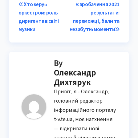
Post
Хто керує
Євробачення 2021
оркестром: роль
результати:
navigation
диригента в світі
переможці, бали та
музики
незабутні моменти
By
Олександр
Дихтярук
Привіт, я - Олександр,
головний редактор
інформаційного порталу
t-v.te.ua, моє натхнення
— відкривати нові
знання й ділитися ними