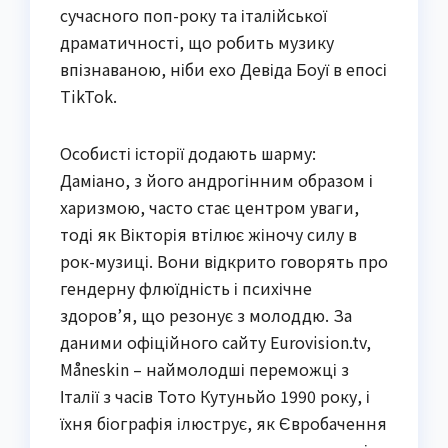
сучасного поп-року та італійської
драматичності, що робить музику
впізнаваною, ніби ехо Девіда Боуї в епосі
TikTok.
Особисті історії додають шарму:
Даміано, з його андрогінним образом і
харизмою, часто стає центром уваги,
тоді як Вікторія втілює жіночу силу в
рок-музиці. Вони відкрито говорять про
гендерну флюїдність і психічне
здоров’я, що резонує з молоддю. За
даними офіційного сайту Eurovision.tv,
Måneskin – наймолодші переможці з
Італії з часів Тото Кутуньйо 1990 року, і
їхня біографія ілюструє, як Євробачення