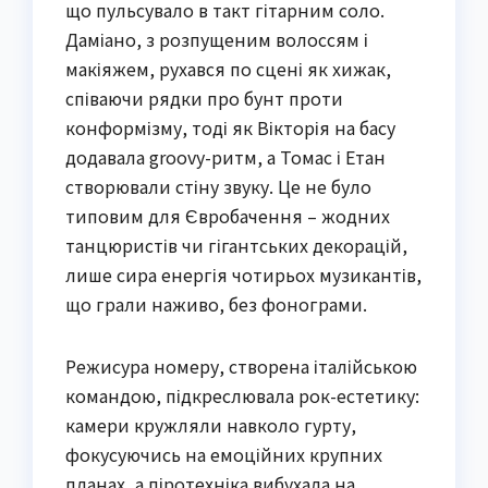
що пульсувало в такт гітарним соло.
Даміано, з розпущеним волоссям і
макіяжем, рухався по сцені як хижак,
співаючи рядки про бунт проти
конформізму, тоді як Вікторія на басу
додавала groovy-ритм, а Томас і Етан
створювали стіну звуку. Це не було
типовим для Євробачення – жодних
танцюристів чи гігантських декорацій,
лише сира енергія чотирьох музикантів,
що грали наживо, без фонограми.
Режисура номеру, створена італійською
командою, підкреслювала рок-естетику:
камери кружляли навколо гурту,
фокусуючись на емоційних крупних
планах, а піротехніка вибухала на