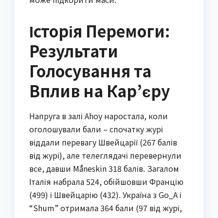
Історія Перемоги:
Результати
Голосування та
Вплив на Кар’єру
Напруга в залі Ahoy наростала, коли
оголошували бали – спочатку журі
віддали перевагу Швейцарії (267 балів
від журі), але телеглядачі перевернули
все, давши Måneskin 318 балів. Загалом
Італія набрала 524, обійшовши Францію
(499) і Швейцарію (432). Україна з Go_A і
“Shum” отримала 364 бали (97 від журі,