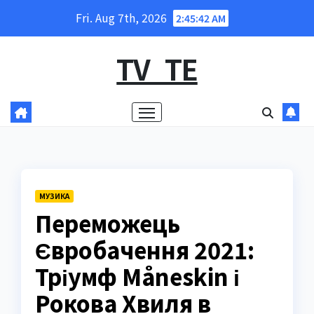
Skip
Fri. Aug 7th, 2026
2:45:43 AM
to
content
TV_TE
МУЗИКА
Переможець
Євробачення 2021:
Тріумф Måneskin і
Рокова Хвиля в