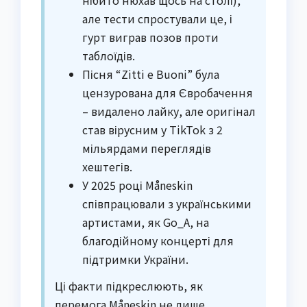
але тести спростували це, і
гурт виграв позов проти
таблоїдів.
Пісня “Zitti e Buoni” була
цензурована для Євробачення
– видалено лайку, але оригінал
став вірусним у TikTok з 2
мільярдами переглядів
хештегів.
У 2025 році Måneskin
співпрацювали з українськими
артистами, як Go_A, на
благодійному концерті для
підтримки України.
Ці факти підкреслюють, як
перемога Måneskin не лише