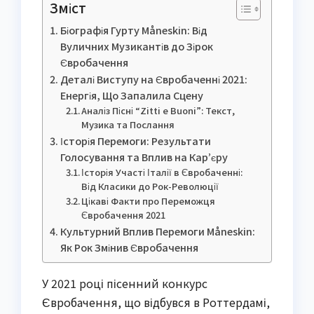
Зміст
Біографія Гурту Måneskin: Від
Вуличних Музикантів до Зірок
Євробачення
Деталі Виступу на Євробаченні 2021:
Енергія, Що Запалила Сцену
Аналіз Пісні “Zitti e Buoni”: Текст,
Музика та Послання
Історія Перемоги: Результати
Голосування та Вплив на Кар’єру
Історія Участі Італії в Євробаченні:
Від Класики до Рок-Революції
Цікаві Факти про Переможця
Євробачення 2021
Культурний Вплив Перемоги Måneskin:
Як Рок Змінив Євробачення
У 2021 році пісенний конкурс
Євробачення, що відбувся в Роттердамі,