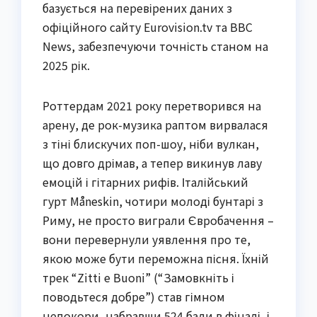
базується на перевірених даних з
офіційного сайту Eurovision.tv та BBC
News, забезпечуючи точність станом на
2025 рік.
Роттердам 2021 року перетворився на
арену, де рок-музика раптом вирвалася
з тіні блискучих поп-шоу, ніби вулкан,
що довго дрімав, а тепер викинув лаву
емоцій і гітарних рифів. Італійський
гурт Måneskin, чотири молоді бунтарі з
Риму, не просто виграли Євробачення –
вони перевернули уявлення про те,
якою може бути переможна пісня. Їхній
трек “Zitti e Buoni” (“Замовкніть і
поводьтеся добре”) став гімном
непокори, набравши 524 бали в фіналі, і