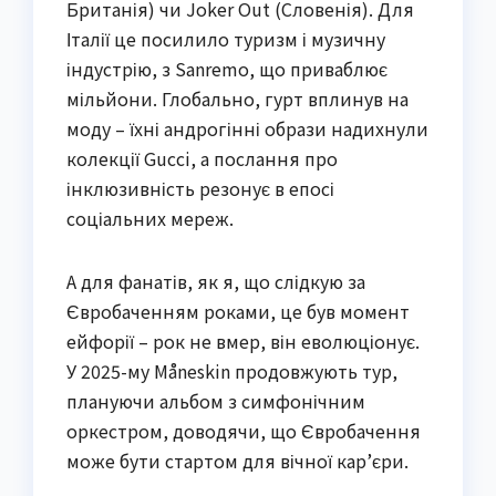
Британія) чи Joker Out (Словенія). Для
Італії це посилило туризм і музичну
індустрію, з Sanremo, що приваблює
мільйони. Глобально, гурт вплинув на
моду – їхні андрогінні образи надихнули
колекції Gucci, а послання про
інклюзивність резонує в епосі
соціальних мереж.
А для фанатів, як я, що слідкую за
Євробаченням роками, це був момент
ейфорії – рок не вмер, він еволюціонує.
У 2025-му Måneskin продовжують тур,
плануючи альбом з симфонічним
оркестром, доводячи, що Євробачення
може бути стартом для вічної кар’єри.